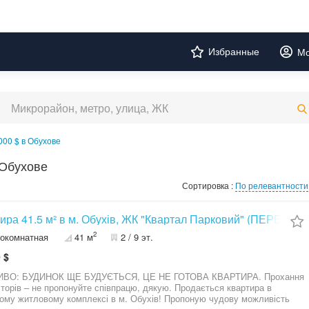
Избранные
Мо
000 $ в Обухове
 Обухове
Сортировка :
По релевантности
ира 41.5 м² в м. Обухів, ЖК "Квартал Парковий" (ПЕРЕУСТ
2
окомнатная
41 м
2 / 9 эт.
 $
О: БУДИНОК ЩЕ БУДУЄТЬСЯ, ЦЕ НЕ ГОТОВА КВАРТИРА. Прохання
рів – не пропонуйте співпрацю, дякую. Продається квартира в
ому житловому комплексі в м. Обухів! Пропоную чудову можливість