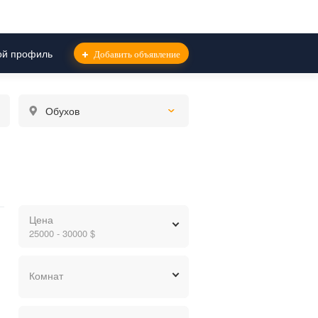
й профиль
Добавить объявление
Обухов
Цена
УПКА)
25000 - 30000 $
грн.
$
евр.
Комнат