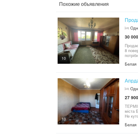
Похожие объявления
Хороши
високий попит на 
домови
Прода
Одн
30 000
Продає
8 пове
потріб
10
суміжн
Белая 
що ста
тихому
відпоч
необхі
Апрда
варіан
Одн
домовл
27 900
ТЕРМІН
міста 
Не кут
10
балкон
Белая 
пішої,
Телефо
постій