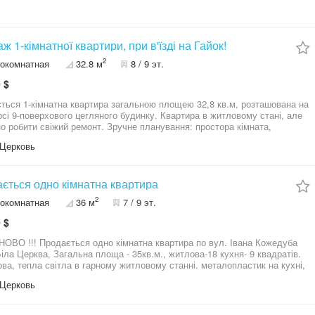
й інвестиційний варіант: невелика площа + вдале розташування =
оренду. Телефонуйте, щоб дізнатися подробиці та
тися про перегляд. +38********91
ж 1-кімнатної квартири, при в'їзді на Гайок!
2
окомнатная
32.8 м
8 / 9 эт.
 $
ться 1-кімнатна квартира загальною площею 32,8 кв.м, розташована на
рсі 9-поверхового цегляного будинку. Квартира в житловому стані, але
но робити свіжий ремонт. Зручне планування: простора кімната,
ий санвузол, лоджія. У квартирі залишаються меблі й побутова техніка,
Церковь
не гарним бонусом для нових власників. Будинок розташований у
, затишному районі при в'їзді на Гайок. Поряд парк для прогулянок і
инку, магазини, супермаркети, зупинки громадського транспорту та вся
дна інфраструктура для комфортного життя. Ця квартира — чудовий
ється одно кімнатна квартира
т як для власного проживання, так і для інвестиції. Телефонуйте та
2
окомнатная
36 м
7 / 9 эт.
яйтеся про перегляд . Ціна 30000 у.о.
 $
ОВО !!! Продається одно кімнатна квартира по вул. Івана Кожедуба
Біла Церква, Загальна площа - 35кв.м., житлова-18 кухня- 9 квадратів.
ова, тепла світла в гарному житловому станні. металопластик на кухні,
 заскланим металопластиковий. Прекрасне місце для життя, поруч в
Церковь
 садок, АТБ, еко маркет, базар, зупинка громадського транспорту.
нуте цікава пропозиція! Офіційно зареєстроване підприємство з
ною адресою, кваліфікованим персоналом та досвідом роботи, надає