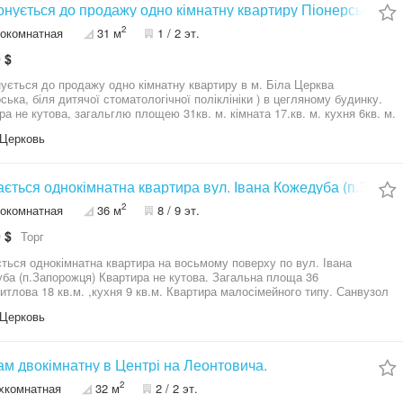
 перелік послуг з питань, пов'язаних з нерухомістю. Безкоштовно
нується до продажу одно кімнатну квартиру Піонерська
ємо заявки від продавців і орендодавців. Гарантуємо об'єктивну оцінку,
2
окомнатная
31 м
1 / 2 эт.
 рекламну компанію і юридичну підтримку. Юридичний супровід угод до
у вручення правовстановлюючих документів, перевірка нерухомості на
 $
ть арештів, обтяжень, и.т.п.
ується до продажу одно кімнатну квартиру в м. Біла Церква
рська, біля дитячої стоматологічної поліклініки ) в цегляному будинку.
ра не кутова, загальглю площею 31кв. м. кімната 17.кв. м. кухня 6кв. м.
сан вузол суміжний. Прекрасне місце для життя, поруч в пішої
Церковь
ності школа, садок, АТБ, Сільпо, Базар, Торговий центр. річка, парк
андрія", зупинка громадського транспорту. Телефонуйте цікава
ицію! Остаточна ціна буде обговорюватися з реальним покупцем.
но зареєстроване підприємство з постійною адресою, кваліфікованим
ється однокімнатна квартира вул. Івана Кожедуба (п.Запор
алом та досвідом роботи, надає повний перелік послуг з питань,
2
окомнатная
36 м
8 / 9 эт.
аних з нерухомістю. Безкоштовно приймаємо заявки від продавців і
рів. Гарантуємо об'єктивну оцінку, якісну рекламну компанію та
 $
Торг
ну підтримку. Юридичний супровід угод до моменту вручення
становлюючих документів, перевірка нерухомості на наявність арештів,
ться однокімнатна квартира на восьмому поверху по вул. Івана
нь, і.т.п. З повагою агенство нерухомості "ЄвроДім"
ба (п.Запорожця) Квартира не кутова. Загальна площа 36
житлова 18 кв.м. ,кухня 9 кв.м. Квартира малосімейного типу. Санвузол
ьний. Вікна та балкон металопластик. На балконі вмонтовані шафа і
Церковь
Нова столярка,сантехника,вхідні двері. Можливий продаж з усіма
 і технікою. Ціна 27.500 у.о. торг.
м двокімнатну в Центрі на Леонтовича.
2
хкомнатная
32 м
2 / 2 эт.