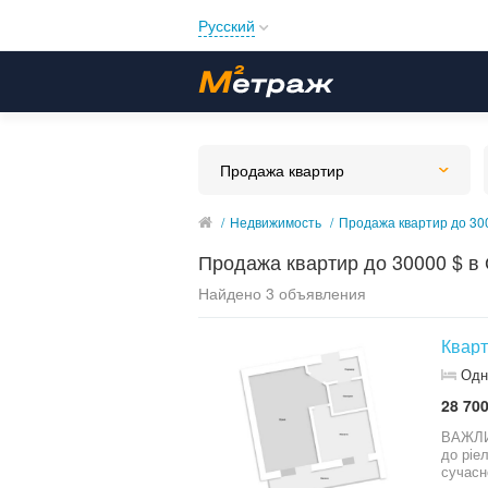
Русский
Русский
Українська
Продажа квартир
/
Недвижимость
/
Продажа квартир до 30
Продажа квартир до 30000 $ в
Найдено 3 объявления
Кварт
Одн
28 700
ВАЖЛИВ
до ріелто
сучасн