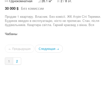
Однокомнатная
26.1 м
2 / 8 эт.
30 000 $
Без комиссии
Продам 1 квартиру. Власник. Без комісії. ЖК Атрія Сіті Теремки.
Будинок введен в експлуатацію, ніхто не прописан. Стан, після
будівельників. Квартира світла. Гарний краєвид з вікна. Вся
необхідна для життя інфраструктура поруч з ЖК. Мегамаркет,
ТРЦ Епіцентр, зупинка транспорта, до метро Теремки 2.5 км,
Чабаны
громадським транспортом їхати 10-15 хв.
← Предыдущая
Следующая →
1
2