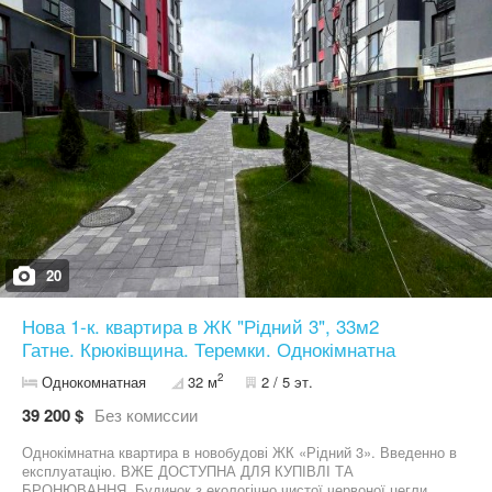
Централізована каналізація. Двері вхідні: Броньовані (вир.
Україна) з МДФ накладками та двома замками. Встановлені
лічильники на світло, воду, газ. Санвузол спільний. Ліфт
працює. Дитячий та спортивний майданчик. Закрита територія.
Відеоспостереження. Площа квартири: 33м2 Кухня 13м2 Кімната
11м2 Санвузол 4м2 Передпокій 5м2 Розвинута інфраструктура.
Все в кроковій доступності. Поруч м. Теремки, АТБ, Мегамаркет,
McDonald’s через дорогу, Аврора, Аптеки, кав'ярні, Одеське
шосе, автобусні зупинки, UPG, SOCAR, Епіцентр через дорогу, і
безліч різних необхідних магазинів. За додатковою інформацією
та домовитися на перегляд дзвоніть
20
Нова 1-к. квартира в ЖК "Рідний 3", 33м2
Гатне. Крюківщина. Теремки. Однокімнатна
2
Однокомнатная
32 м
2 / 5 эт.
39 200 $
Без комиссии
Однокімнатна квартира в новобудові ЖК «Рідний 3». Введенно в
експлуатацію. ВЖЕ ДОСТУПНА ДЛЯ КУПІВЛІ ТА
БРОНЮВАННЯ. Будинок з екологічно чистої червоної цегли