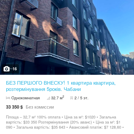
16
БЕЗ ПЕРШОГО ВНЕСКУ! 1 квартира квартира,
розтермінування 5років. Чабани
2
Однокомнатная
32.7 м
2 / 5 эт.
33 350 $
Без комиссии
Площа – 32,7 м² 100% оплата • Ціна за м²: $1020 • Загальна
вартість: $33 350 Розтермінування (20% аванс) • Ціна за м²: $1
090 • Загальна вартість: $35 643 • Авансовий платіж: $7 128,60 •
Термін: 57 міс. • Щомісячний платіж: $500,25 Розтермінування