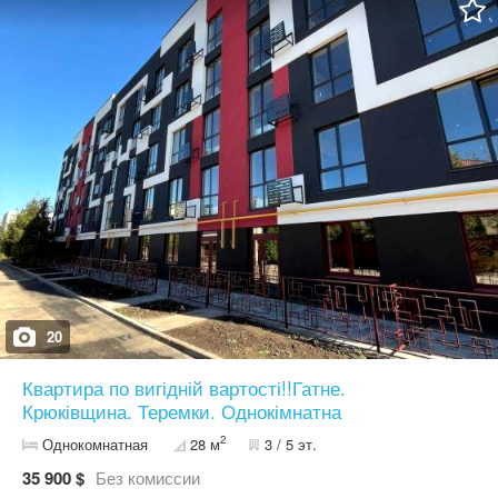
кімнаті є панорамне вікно "Rehau" з подвійним
енергозберігаючим склопакетом. Встановлений двоконтурний
газовий котел. У ванній кімнаті заведені комунікації.
Централізована каналізація. Двері вхідні: Броньовані (вир.
Україна) з МДФ накладками та двома замками. Встановлені
лічильники на світло, воду, газ. Санвузол спільний. Ліфт
працює. Дитячий та спортивний майданчик. Закрита територія.
Відеоспостереження. Площа квартири: 31м2 Кухня 13м2 Кімната
11м2 Санвузол 4м2 Передпокій 4м2 Розвинута інфраструктура.
Все в кроковій доступності. Поруч м. Теремки, АТБ, Мегамаркет,
McDonald’s через дорогу, Аврора, Аптеки, кав'ярні, Одеське
шосе, автобусні зупинки, UPG, SOCAR, Епіцентр через дорогу, і
безліч різних необхідних магазинів. За додатковою інформацією
та домовитися на перегляд дзвоніть
20
Квартира по вигідній вартості!!Гатне.
Крюківщина. Теремки. Однокімнатна
2
Однокомнатная
28 м
3 / 5 эт.
35 900 $
Без комиссии