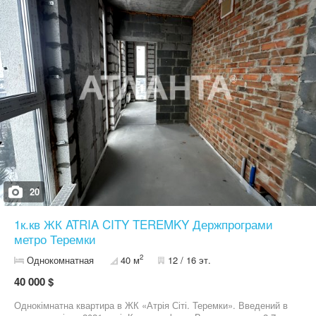
6. Двері вхідні: Броньовані (вир. Україна) з МДФ накладками та
двома замками. 7. Індивідуальне газове опалення: двоконтурний
газовий котел + розведення радіаторів + розведення теплої
підлоги на кухні та у санвузлі. РОЗМІЩЕННЯ: смт. Гатне , 2
зупинки від станції метро Теремки. (люба маршрутка від М.
ТЕРЕМКИ, кожні 2-5 хв.). ІНФРАСТРУКТУРА: Поруч вже є все
для комфортного проживання: зупинка громадського
транспорту, супермаркети, дитячі садочки, школи, Sport Life,
Епіцентр, АТБ, McDonalds, Нова Пошта, Jusk, Мегамаркет... На
території: Продуктовий супермаркет, Комерційні приміщення,
Парковка для мешканці, Дитячій та спортивний майданчик. ЖК
буді підключений до гібридної системи безперебійного живлення
яка забезпечує стабільну роботу ключових комунікацій навіть
під час відключення електроенергії. Квартира чудово підходить
як для купівлі для себе так і як комерційний проект під ремонт
або оренду.
20
1к.кв ЖК ATRIA CITY TEREMKY Держпрограми
метро Теремки
2
Однокомнатная
40 м
12 / 16 эт.
40 000 $
Однокімнатна квартира в ЖК «Атрія Сіті. Теремки». Введений в