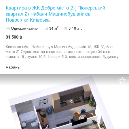
Квартира в ЖК Добре місто 2 ( Піонерський
квартал 2) Чабани Машинобудівників
Новосілки Київська
2
Однокомнатная
34 м
5 / 6 эт.
31 500 $
Київська обл., Чабани, вул.Машинобудівників 18, ЖК "Добре
місто 2" Однокімнатна квартира загальною площею 34 кв.м.,
кімната 16 , кухня 10,5. Поверх 5-й. шестиповерхового будиноку
з ліфтом. Будівельна стяжка , металополастикові вікна , REHAU
(5-тикамерний профіль і 2-хкамерний склопакет з
Чабаны
енергозберігаючим склом). Опалення газове (індивідуальне,
газовий котел). Електропостачання та водопостачання
централізоване, лічільники, потужність не менше 5кВТ (1 фаза).
Переуступка. Здача 4 квартал 2026 року.