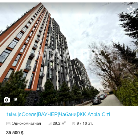
Кухня: 12,8 м² Поверх: 9/16 Окрема кімната (не студія)
Французький балкон Панорамні вікна (багато природного світла)
Стан: після забудовника Всі комунікації підключені Будинок
заселений та введений в експлуатацію Переваги ЖК: Комфорт-
клас Закрита територія без авто Охорона, відеонагляд Ліфт та
вантажний ліфт (з автономним живленням) Проведене
оптоволокно (інтернет працює під час відключень) Власна
котельня та електропідстанція Будинок утеплений базальтовою
ватою Державні комунальні тарифи Локація: До метро Теремки
— 10хв 5 хвилин на авто або близько 30 хв пішки Поруч зупинка
транспорту У пішій доступності: Епіцентр, МегаМаркет, Нова
Лінія, Фора, Rozetka, аптеки, кафе, ТРЦ, парк Підійде як для
проживання, так і під оренду. Світла квартира з великими
вікнами — легко зробити сучасний дизайн під себе. Мінімальні
податки, документам більше 3-х років. Комісія 2,5%.
Телефонуйте — перегляд у зручний час, квартира готова до
продажу. Можливе придбання в кредит за програмою ДМЖ,
єОселя 7% (ВПО) Код об'єкта: k56`471559`40. АН "Атланта".
Більше інформації та світлин за посиланням:
15
https://www.atlanta.ua/kiev/object/1komnatnye/471559
1кім.|єОселя|ВАУЧЕР|Чабани|ЖК Атріа Сіті
2
Однокомнатная
29.2 м
9 / 16 эт.
35 500 $