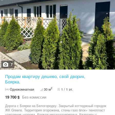
монолітно-каркасний, сучасний, з паркінгом та укриттям.
Територія закрита, поруч ліс, свіже повітря і тиша. До Києва
всього 15 хв електричкою. Ціна — 16999$, продаж напряму, без
комісій. Запрошую на перегляд — можливо, саме ця квартира
стане вашим благословенним новим домом. Телефонуйте до
керівника відділу продажу - Романа.
7
Продам квартиру дешево, свой дворик,
Боярка.
2
Однокомнатная
30 м
1 / 1 эт.
19 700 $
Без комиссии
Дорога с Боярки на Белогородку. Закрытый коттеджный городок
ЖК Greens. Территория огорожена, стены газо блок+ пенопласт
утепление +короед, Кровля металлочерепица. Квартиры с