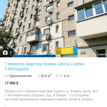
7
1-кімнатна квартира Боярка.Центр.Сєдова
9.Молодіжна.
2
Однокомнатная
20.6 м
7 / 9 эт.
17 000 $
Продається 1-кімнатна квартира! Адреса: м. Боярка, центр, вул.
І. Котляревського (Сєдова), буд. 9 Поверх: 7 із 9 Будинок:
цегляний Однокімнатна квартира в самому центрі м. Боярка.
Локація відзначається чудовою інфраструктурою та зручною