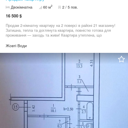
2
Двокімнатна
60 м
2 / 5 пов.
16 500 $
Продам 2-кімнатну квартиру на 2 поверсі в районі 21 магазину!
Затишна, тепла та доглянута квартира, повністю готова для
проживання — заходь та живи! Квартира утеплена, що
забезпечує комфорт у будь-яку пору року. Встановлений
кондиціонер для зручності влітку та міжсезоння. Усі меблі
Жовті Води
залишаються новим власникам