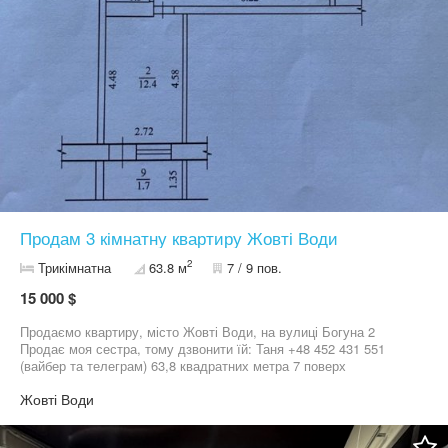
Продам 3 кімнатну квартиру Жовті Води
2
Трикімнатна
63.8 м
7 / 9 пов.
15 000 $
Продаємо квартиру, місто Жовті Води, на вулиці Богуна 2
Продає моя сестра, тому дзвонити їй: Таня +48 452 431 551
(вайбер та телеграм) 63,8 квадратних метра 7 поверх
Жовті Води