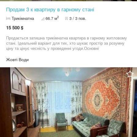
Продам 3 к квартиру в гарному стані
2
Трикімнатна
66.7 м
3 / 3 пов.
15 500 $
Продається затишна трикімнатна квартира в гарному житловому
стані. Ідеальний варіант для тих, хто шукає простір за розумну
ціну та цінує чесність у проведенні угоди. ​Основні
характеристики: ​Кількість кімнат: 3 (зручне планування для сім'ї
з дітьми). ​Стан: Гарний житловий стан. Квартира охайна,
Жовті Води
доглянута, можна заїжджати та жити відразу після покупки. ​
Документи: Повний пакет документів готовий до
переоформлення. Продаж від власника. ​Переваги та
особливості: ​Прозорі умови: На квартирі є заборгованість по
комунальних платежах, яка вже врахована у вартість. Це
означає, що сума боргу просто віднімається від ціни квартири та
гаситься під час угоди — ви отримуєте чистий об'єкт без
подальших зобов'язань.