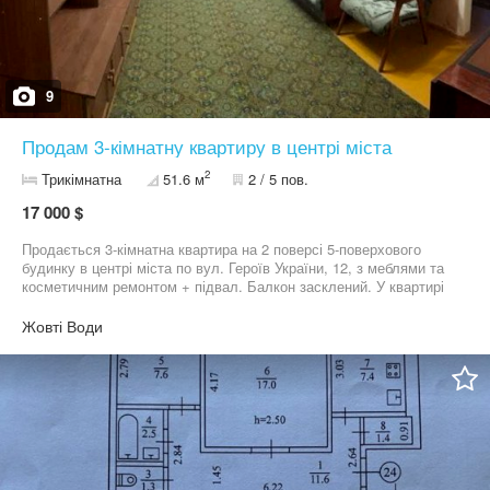
9
Продам 3-кімнатну квартиру в центрі міста
2
Трикімнатна
51.6 м
2 / 5 пов.
17 000 $
Продається 3-кімнатна квартира на 2 поверсі 5-поверхового
будинку в центрі міста по вул. Героїв України, 12, з меблями та
косметичним ремонтом + підвал. Балкон засклений. У квартирі
встановлені лічильники на воду та світло, на будинок —
загальний лічильник тепла. Будинок знаходиться під
Жовті Води
управлінням ОСББ. У пішій доступності знаходиться вся
необхідна інфраструктура. Ціна 16 900 у.о. Тел. 06*********23