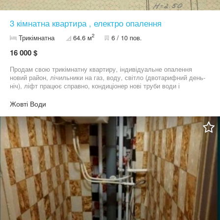
3 кімнатна квартира , електро опалення
2
Трикімнатна
64.6 м
6 / 10 пов.
16 000 $
Продам свою трикімнатну квартиру, індивідуальне опалення
новий район, лічильники на газ, воду, світло (двотарифний день-
ніч), ліфт працює справно, кондиціонер нові труби води і
каналізації, відеоспостереження у під'їзді та у дворі, гарний
дитячий майданчик та футбольне поле, головне - ввічливі і тихі
Жовті Води
сусіди! Телефонуйте, все розповім і покажу квартиру.