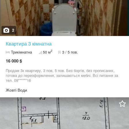
2
Квартира 3 кімнатна
2
Трикімнатна
50 м
3 / 5 пов.
16 000 $
Продам 3к квартиру, 3 пов, 5 пов. Без боргів, без прописаних,
готова до переоформлення, залишаються меблі. Всі питання за
тел. 09******16
Жовті Води