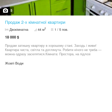
5
Продаж 2-х кімнатної квартири
2
Двокімнатна
44 м
1 / 5 пов.
18 000 $
Продам затишну квартиру в хорошому стані. Заходь і живи! ​
Квартира чиста, світла та доглянута. Робити нічого не треба —
можна одразу заселятися. ​Кімната: Простора, на підлозі
лінолеум, залишається велика стінка. ​Кухня: Яскрава, акуратна,
залишаються всі меблі, мікрохвильовка, газова плита. ​Ванна:
Жовті Води
Вся в плитці, встановлений бойлер (завжди є гаряча вода).
Пральна машина. ​Вікна пластикові, в квартирі електроопалення.
Продаж від власника. Телефонуйте, приходьте на перегляд!