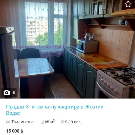
8
Продам 3- и кімнатну квартиру в Жовтих
Водах
2
Трикімнатна
65 м
9 / 9 пов.
15 000 $