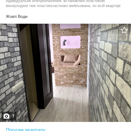
індивідуальне елетроопалення, встановлені пластикові
вікна(лоджія теж пластик)частково мебльована, по всій квартирі
натяжні стелі, вмонтована кухня і т.д. т.06******99
Жовті Води
7
Продам квартиру