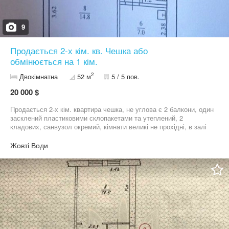
9
Продається 2-х кім. кв. Чешка або
обмінюється на 1 кім.
2
Двокімнатна
52 м
5 / 5 пов.
20 000 $
Продається 2-х кім. квартира чешка, не углова є 2 балкони, один
засклений пластиковими склопакетами та утеплений, 2
кладових, санвузол окремий, кімнати великі не прохідні, в залі
венеціанська штукатурка під мармур, натяжні стелі, лед
освітлення. Квартира в хорошому стані, без боргів. Поруч
Жовті Води
супермаркет, автостоянка, автовокзал. Можливий обмін на 1
кімнатну квартиру з доплатою. Реальному покупатель ТОРГ
06******11