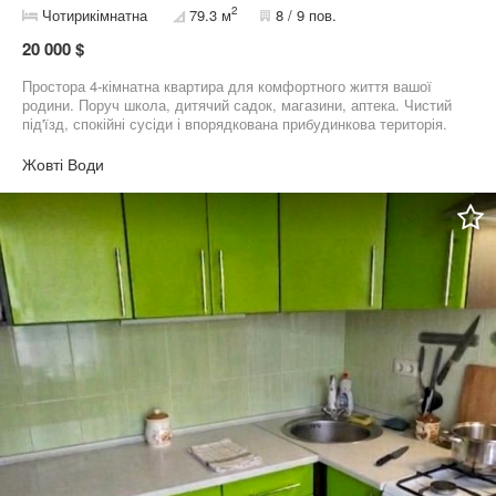
2
Чотирикімнатна
79.3 м
8 / 9 пов.
20 000 $
Простора 4-кімнатна квартира для комфортного життя вашої
родини. Поруч школа, дитячий садок, магазини, аптека. Чистий
під'їзд, спокійні сусіди і впорядкована прибудинкова територія.
Розглядаю продаж по сертифікату. Державна оцінка квартири
«НГО» 1 090 000грн +38********67 +38********80
Жовті Води