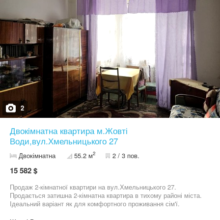
2
Двокімнатна квартира м.Жовті
Води,вул.Хмельницького 27
2
Двокімнатна
55.2 м
2 / 3 пов.
15 582 $
Продаж 2-кімнатної квартири на вул.Хмельницького 27.
Продається затишна 2-кімнатна квартира в тихому районі міста.
Ідеальний варіант як для комфортного проживання сім'ї.
Характеристики квартири: Кількість кімнат: 2 Загальна площа: