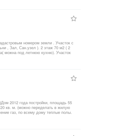
рукция,облагорожена дубом,перила метал
кадастровым номером земли . Участок с
л, Сан.узел ). 2 этаж 70 м2 ( 2
ата( можна под летнюю кухню). Участок
зирован с кадастровым номером. Все
)Дом 2012 года постройки, площадь 55
 20 кв. м. (можно переделать в жилую
ление газ, по всему дому теплые полы.