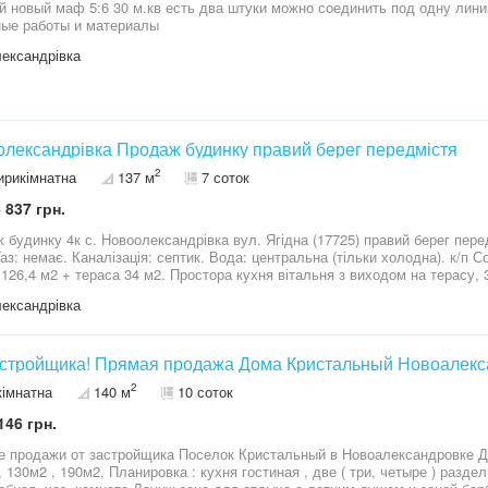
й новый маф 5:6 30 м.кв есть два штуки можно соединить под одну лини
ый и детский, всего на 9 квартир, отдельно стоящая топочная работающ
ые работы и материалы
его комплекса, а также имеется отдельно оборудованная SPA зона с сау
сно провести время с семьей или друзьями. Вся территория облагороже
ександрівка
плиткой, вечерней подсветкой и придомовой гостевой парковкой. Цена: 99 000€
лександрівка Продаж будинку правий берег передмістя
2
ирикімнатна
137 м
7 соток
 837 грн.
динку 4к с. Новоолександрівка вул. Ягідна (17725) правий берег передмістя 1 пов., 137м2 / 42м2, 
126,4 м2 + тераса 34 м2. Простора кухня вітальня з виходом на терасу, 3
ний ремонт 2025 р, повністю укомплектований меблями та технікою. Електрика - 16Квт, міська/централізована
ександрівка
налізація - септик 10 м3. Опалення - електро, тепла підлога по всьому будинку. Ділянка з 
дизайном і 
стройщика! Прямая продажа Дома Кристальный Новоалекс
2
кімнатна
140 м
10 соток
146 грн.
продажи от застройщика Поселок Кристальный в Новоалександровке Днепровский ра
а : кухня гостиная , две ( три, четыре ) раздельные комнаты , два сан.узла,