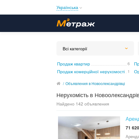
Українська
Русский
Українська
Всі категорії
Продаж квартир
6
Пр
Продаж комерційної нерухомості
1
Ор
/
Объявления в Новоолександрівці
Нерухомість в Новоолександрів
Найдено 142 объявления
Аренд
71 620
Аренда таунхау