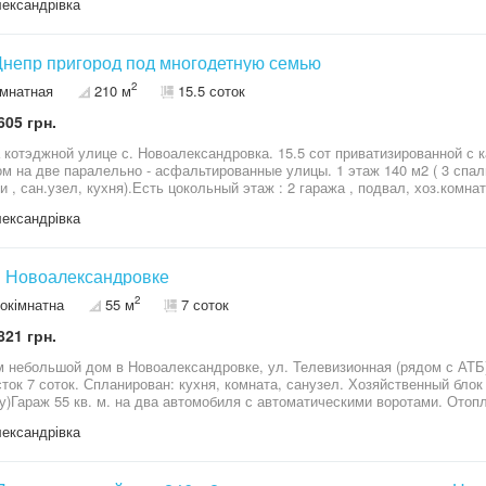
ександрівка
а,котельная,два входа с разных сторон дома.Лестница - бетонная конст
 ЭТАЖ - каминный зал,камин- французкая чугунная топка..ТРЕТИЙ УРОВЕНЬ : три
На всех этажах кондиционеры 24( зима- лето).подвал под домом.проемы дверей-столярка под
Дом Днепр пригород под многодетную семью
заказ.ламинат 32 класс,кафель,штукатурка.
2
омнатная
210 м
15.5 соток
605 грн.
 котэджной улице с. Новоалександровка. 15.5 сот приватизированной с 
 на две паралельно - асфальтированные улицы. 1 этаж 140 м2 ( 3 спальни , За
и , сан.узел, кухня).Есть цокольный этаж : 2 гаража , подвал, хоз.комн
от. С выходом на две параллельные асфальтированные улицы ! Привати
ександрівка
икации по улице. Улица застроена на 95% .
в Новоалександровке
2
окімнатна
55 м
7 соток
821 грн.
 небольшой дом в Новоалександровке, ул. Телевизионная (рядом с АТБ
сток 7 соток. Спланирован: кухня, комната, санузел. Хозяйственный блок
у)Гараж 55 кв. м. на два автомобиля с автоматическими воротами. Отоп
льное водоснабжение. Тротуарная плитка во дворе. Цена 85 000$
ександрівка