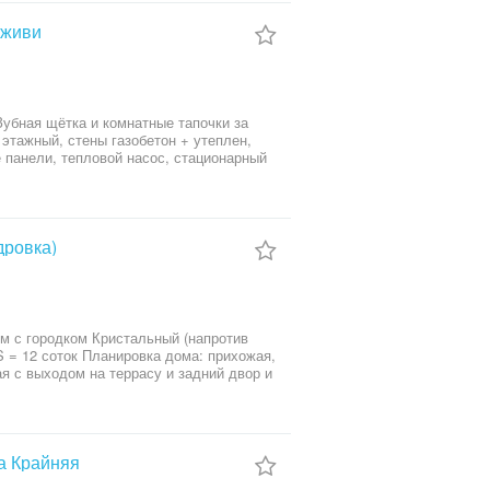
льно огороженной территории с
 живи
 р-на Кристальный, асфальтированный
ая топочная работающая централизовано
нная SPA зона с сауной, бассейном и
убная щётка и комнатные тапочки за
рритория облагорожена взрослым
 парковкой.
 панели, тепловой насос, стационарный
нный ремонт с полной комплектацией
 уборку. Планировка: кухня – студия с
идом на посадку, 3 спальни, два
 р-н ул. Новая, Участок: 10
дровка)
.
м с городком Кристальный (напротив
ая с выходом на террасу и задний двор и
всей мебелью и
а Крайняя