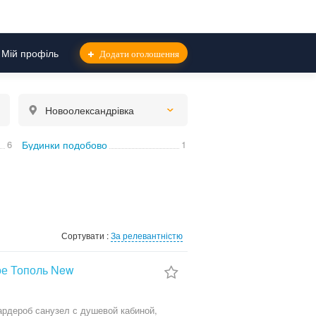
Мій профіль
Додати оголошення
Новоолександрівка
6
Будинки подобово
1
Сортувати :
За релевантністю
ое Тополь New