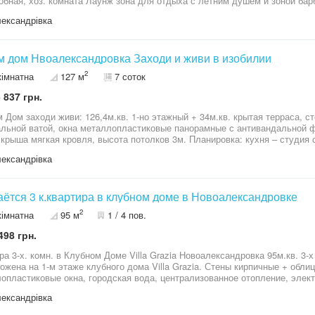
ая, хоз. комната Лаунж зона для отдыха с летним душем и зоной барбекю Дом имеет ввод 20 кВ , со
да централизованная Территория 10 соток приватизированы , бассейн Удобные подъездные пути (
ександрівка
асфальт )
 дом Нвоалександровка Заходи и живи в изобилии
2
кімнатна
127 м
7 соток
 837 грн.
 Дом заходи живи: 126,4м.кв. 1-но этажный + 34м.кв. крытая терраса, с
льной ватой, окна металлопластиковые панорамные с антивандальной ф
 крыша мягкая кровля, высота потолков 3м. Планировка: кухня – студия
рных спальни с большими окнами, 2 санузла, коридор. Заведена городска
ександрівка
. Три фазы. Внутри выполнен совершенно новый стильный современный 
й техникой Район Новоалександровка, поселок закрытого типа Солнечный 
русло реки Сура Участок: 7 соток, приватизированной земли Двор:: Ого
, газон с автополивом, молодое озеленение, вечерняя подсветка террито
ётся 3 к.квартира в клубном доме в Новоалександровке
с подсветкой, автоматические ворота, барбекю 245 000$ Приглашаю на 
2
кімнатна
95 м
1 / 4 пов.
498 грн.
х. комн. в Клубном Доме Villa Grazia Новоалександровка 95м.кв. 3-х комнатная квартира в двух уровнях,
ожена на 1-м этаже клубного дома Villa Grazia. Стены кирпичные + обли
опластиковые окна, городская вода, централизованное отопление, элект
тной интернет, сигнализация, домофон и так далее. Внутри квартиры вы
ександрівка
зивный ремонт с индивидуально подобранной мебелью встроенной быто
уарами. Планировка: 1=й этаж: Большая просторная гостиная – студия, 