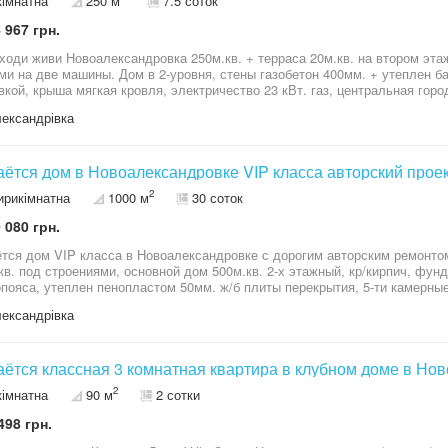
кімнатна
250 м
7.5 соток
 967 грн.
александровка 250м.кв. + терраса 20м.кв. на втором этаже + гараж 40м.кв. с автоматическими
ми на две машины. Дом в 2-уровня, стены газобетон 400мм. + утеплен 
вкой, крыша мягкая кровля, электричество 23 кВт. газ, центральная горо
и (одна комната не меблирована, может быть кабинетом и имеет выход на
ександрівка
й другой с ванной), кухня – студия, гардеробная, выход с дома в гара
, встроенная бытовая техника, кухонная мебель, встроенные шкафы, мяг
оток,
р: Огорожен капитальным забором, бассейн, беседка с зоной барбекю, автоматические
ётся дом в Новоалександровке VIP класса авторский прое
ворота, навес для нескольких машин, газо
2
ирикімнатна
1000 м
30 соток
 080 грн.
тся дом VIP класса в Новоалександровке с дорогим авторским ремонто
кв. под строениями, основной дом 500м.кв. 2-х этажный, кр/кирпич, фу
пояса, утеплен пенопластом 50мм. ж/б плиты перекрытия, 5-ти камерные
, ламинат, кафель. В доме - гостиная, 3 спальни и комната отдыха для го
ександрівка
овые террасы на втором этаже. 270м.кв. бассейн глубиной 2,40м. - размером 13 х 14.5, + летняя кухня,
15квт, мини спортзал, скважина 97м. глубиной с электронной очисткой д
 Новоалександровка, р-н новостроек, асфальт, застроенная улица, Участок: 30 соток,
дшафтный дизайн, декоративные и фруктовые деревья, (10 соток участка залито
ётся классная 3 комнатная квартира в клубном доме в Но
ванным бетоном 200мм. толщины и уложено тротуарной плиткой), домик
2
кімнатна
90 м
2 сотки
атой отдыха, восьмигранная беседка, навес на 4 авто,
498 грн.