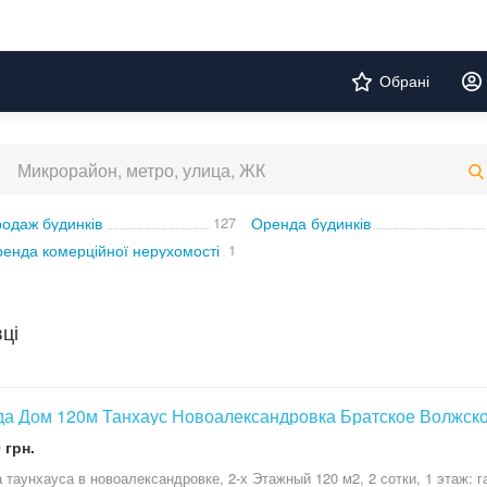
Обрані
одаж будинків
127
Оренда будинків
енда комерційної нерухомості
1
ці
а Дом 120м Танхаус Новоалександровка Братское Волжск
 грн.
са в новоалександровке, 2-х Этажный 120 м2, 2 сотки, 1 этаж: гардероб санузел с душевой кабиной,