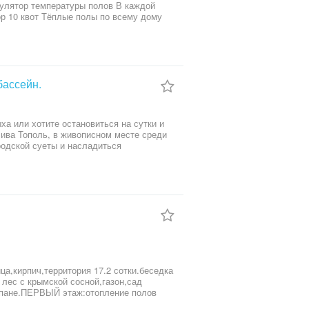
бассейн.
родской суеты и насладиться
кетный зал для
09******42 Пётр На ОЛХ бронь не подтверждаем,бронирование только через расчетный счет. ⸻
 лес с крымской сосной,газон,сад
ропане.ПЕРВЫЙ этаж:отопление полов
кухня, столовая,гардеробная,спальня,два