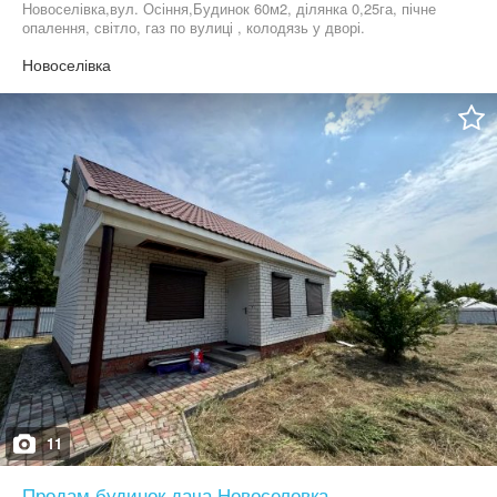
Новоселівка,вул. Осіння,Будинок 60м2, ділянка 0,25га, пічне
опалення, світло, газ по вулиці , колодязь у дворі.
Новоселівка
11
Продам будинок дача Новоселовка