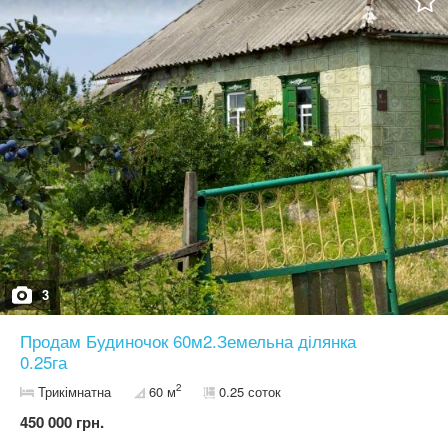
землі. Ціна — 8 000 доларів. Телефонуйте — будинок вартий
вашої уваги.
3
Продам Будиночок 60м2.Земельна ділянка
0.25га
2
Трикімнатна
60 м
0.25 соток
450 000 грн.