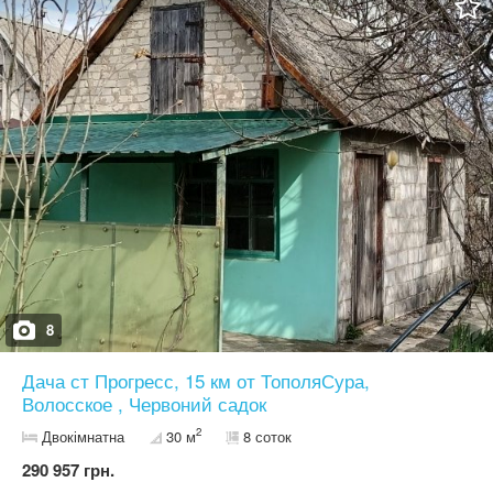
8
Дача ст Прогресс, 15 км от ТополяСура,
Волосское , Червоний садок
2
Двокімнатна
30 м
8 соток
290 957 грн.