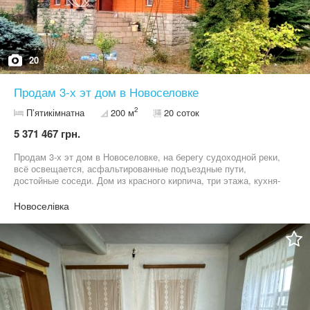
20
Продам 3-х эт дом в Новоселовке
2
П’ятикімнатна
200 м
20 соток
5 371 467 грн.
Продам 3-х эт дом в Новоселовке, на берегу судоходной реки,
всё освещается, асфальтированные подъездные пути,
достойные соседи. Дом из красного кирпича, три этажа, кухня-
студия, гостиная с камином, три спальни, сауна, бассейн,
топочная, гараж, газ, скважина, септик. Участок 20 соток приват
Новоселівка
с кадастром. Участок полностью огорожен забором. В жилом
фонде.