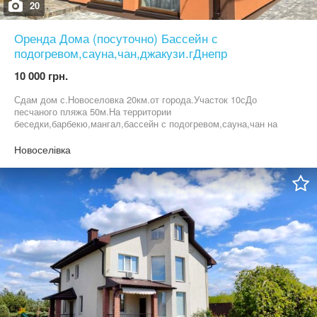
20
Оренда Дома (посуточно) Бассейн с
подогревом,сауна,чан,джакузи.гДнепр
10 000 грн.
Сдам дом с.Новоселовка 20км.от города.Участок 10сДо
песчаного пляжа 50м.На территории
беседки,барбекю,мангал,бассейн с подогревом,сауна,чан на
дровах,джакузи,дом оснащен мощным генератором так,что
блэкаут не повлияет на Ваш отдых.т09******21
Новоселівка