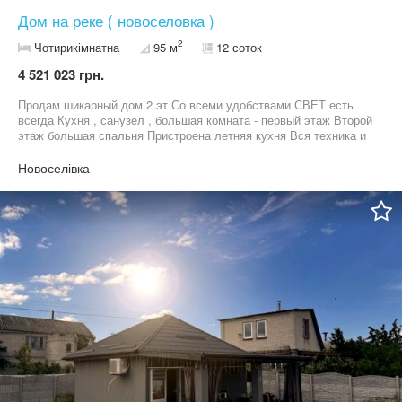
Дом на реке ( новоселовка )
2
Чотирикімнатна
95 м
12 соток
4 521 023 грн.
Продам шикарный дом 2 эт Со всеми удобствами СВЕТ есть
всегда Кухня , санузел , большая комната - первый этаж Второй
этаж большая спальня Пристроена летняя кухня Вся техника и
мебель остается Все новое , ремонту год Гостевой дом со
всеми удобствами Кухня , санузел , спальня Летний душ
Новоселівка
Дровница Хоз постройка ( весь инструмент и садовая техника
остается) Дом газобетон , обложен красным кирпичом , утеплен
и выполнен фасад Генератор Участок 12 соток , приватизирован
, все строения узаконены Навес для авто Ландшафтный дизайн
Отвечу на ваши вопросы по телефону