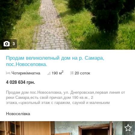
3
Продам великолепный дом на р. Самара,
пос.Новоселовка.
2
Чотирикімнатна
190 м
20 соток
4 028 634 грн.
Продам дом пос.Новоселовка, ул. Днепровская,первая линия от
реки Самара,есть свой причал,дом 190 кв.м., 2
этажа,+цокольный этаж с гаражом, сауной и маленьким
бассейном, 3 спальни, большая гостиная,есть камин, кухня-
студия, 2-х. контурный котел, все коммуникации в доме, 2 с/у.,
Новоселівка
ванная и душ кабина,выполнен качественный ремонт, есть
техника и мебель.Участок 20 соток, приватизирован, огражден
капитальным забором, есть навес для авто, много пихтовых
деревьев и других редких насаждений. Рядом приличные