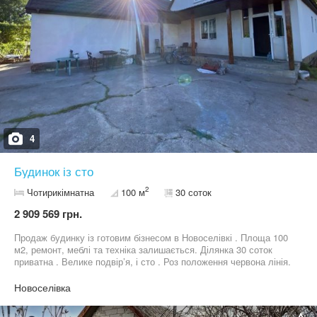
чайник, телевізори, інтернет. Також є весь посуд, постільна
білизна та лазневе приладдя. У зимовий період будинок
опалюється теплими підлогами і великим гарним каміном у
вітальні. Паркування на 4 машини. Шикарний панорамний вид на
природу та річку. на вихідні п'ятниця, субота та неділя коштує
18000 грн. і лише від двох суток. Чан оплачується окремо 4000
грн. Також е застава при заселені - 10000 грн. повертається при
виселені! Час заселення: заїзд 15:00, виїзд 11:00. Місткість до
10 осіб.
4
Будинок із сто
2
Чотирикімнатна
100 м
30 соток
2 909 569 грн.
Продаж будинку із готовим бізнесом в Новоселівкі . Площа 100
м2, ремонт, меблі та техніка залишається. Ділянка 30 соток
приватна . Велике подвір’я, і сто . Роз положення червона лінія.
Поряд річка і ліс .
Новоселівка