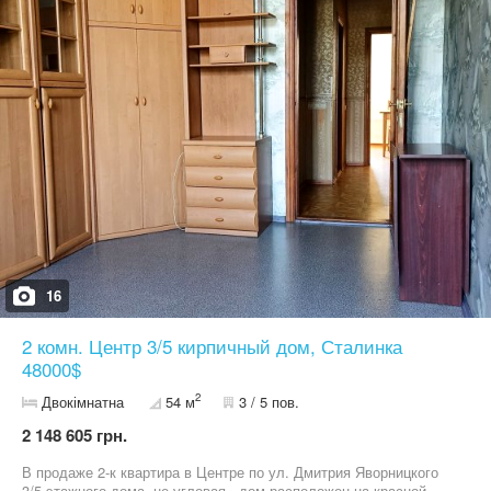
соседи, к дому проложен асфальт.
16
2 комн. Центр 3/5 кирпичный дом, Сталинка
48000$
2
Двокімнатна
54 м
3 / 5 пов.
2 148 605 грн.
В продаже 2-к квартира в Центре по ул. Дмитрия Яворницкого
3/5 этажного дома, не угловая , дом расположен на красной