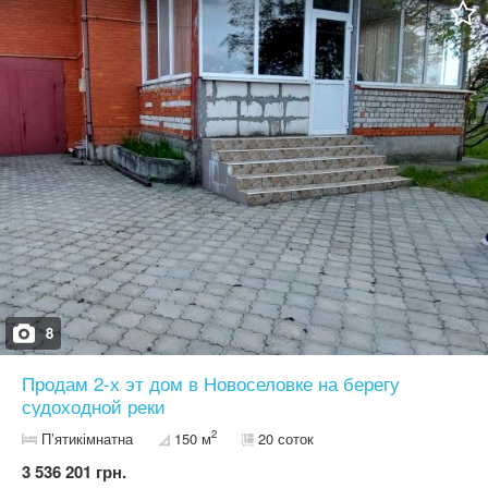
в каждой комнате, автономное отопление, заведены в дом все
коммуникации. На участке расположены бассеин, беседка с
зоной отдыха, детская площадка, домик охраны, гараж,
котельная, хозяйственные помещения. Разбит ландшафт, есть
автоматический полив, скважина. Рядом река , шикарная зона
отдыха. магазин. Участок оборудован солнечными батареями,
дом полностью автономный. Возможен обмен на равноценную
квартиру в Днепре.
8
Продам 2-х эт дом в Новоселовке на берегу
судоходной реки
2
П’ятикімнатна
150 м
20 соток
3 536 201 грн.