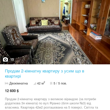
15
Продам 2-кімнатну квартиру з усим що в
квартирі
2
Двокімнатна
42 м
5 / 5 пов.
12 600 $
Продам 2-кімнатну квартиру з великою вірандою (за потреби
додаткова 3я кімната) по вул.Франко (біля школи №3) від
власника. Квартира 42м2 розташована на 5 поверсі. Світла та