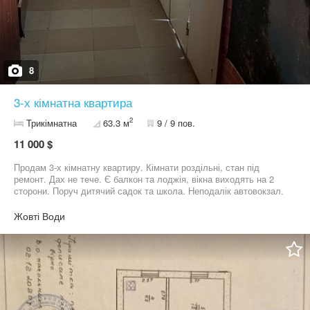
8
3-х кімнатна квартира
2
Трикімнатна
63.3 м
9 / 9 пов.
11 000 $
Продам 3-х кімнатну квартиру. Кімнати роздільні, стан під
ремонт. Дах не тече. Є балкон та лоджія, вікна виходять на 2
сторони. Поруч дитячий садок та школа. Неподалік автовокзал.
Є заборгованість по комунальним послугам(входять у вартість
квартири) По всім питанням по телефону
Жовті Води