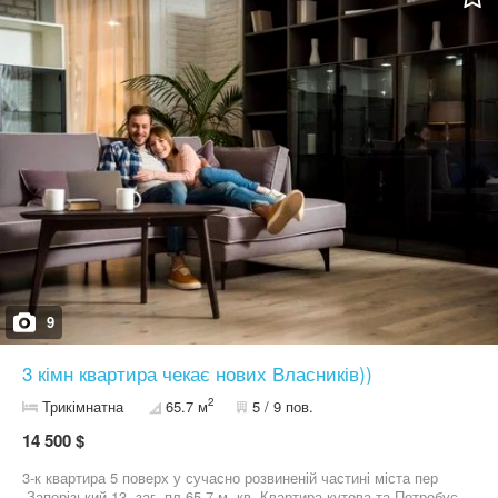
9
3 кімн квартира чекає нових Власників))
2
Трикімнатна
65.7 м
5 / 9 пов.
14 500 $
3-к квартира 5 поверх у сучасно розвиненій частині міста пер
.Запорізький 13, заг. пл 65.7 м. кв. Квартира кутова та Потребує