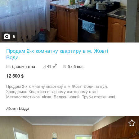
8
Продам 2-х комнатну квартиру в м. Жовті
Води
2
Двокімнатна
41 м
5 / 5 пов.
12 500 $
Продам 2-х кімнатну квартиру в м.Жовті Води по вул.
Заводська. Квартира в гарному житловому стані.
Металопластикові вікна. Балкон новий. Труби стояки нові.
Лічильники на всі коммунальні послуги (на опалення на будинку)
Ванна кімната з ремонтом -новый кафель, бойлер. Квартира
Жовті Води
тепла та затишна. Без боргів. Запрошуємо на перегляд !