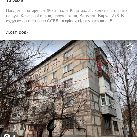
10 500 $
Продам квартиру в м.Жовті води. Квартира знаходиться в центрі
по вул. Козацької слави, поруч школа, Велмарт, Варус, Атб. В
будунку організовано ОСББ, покрівля відремонтована. В
квартирі нове планування яке вписане в тех паспорт, кімнати всі
роздільні і просторі, Сан вузол не маленький, Кухня і зала
Жовті Води
зроблена разом тобто зроблена студія Зала-Кухня, є балкон,
проведена нова проводка, В квартирі встановлені нові
лічильники на комунальні послуги, є бойлер, і є газова плита
яка відключена. Квартира під ремонт який був капітально
початий, Запрошуємо на перегляд.
8