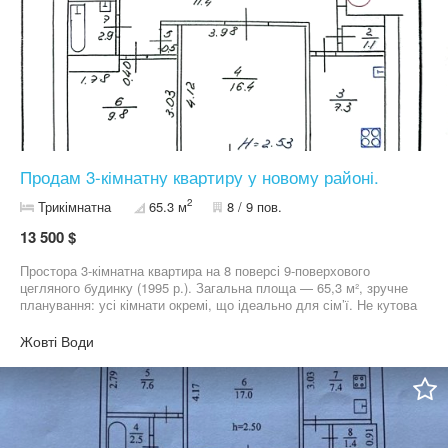
Продам 3-кімнатну квартиру у новому районі.
2
Трикімнатна
65.3 м
8 / 9 пов.
13 500 $
Простора 3-кімнатна квартира на 8 поверсі 9-поверхового
цегляного будинку (1995 р.). Загальна площа — 65,3 м², зручне
планування: усі кімнати окремі, що ідеально для сім’ї. Не кутова
— тепла та затишна ОСББ — доглянутий будинок і територія
Чистий під’їзд, справний ліфт Встановлені лічильники на воду,
Жовті Води
газ, світло, є тепловий лічильник на будинок Відмінна локація:
поруч супермаркети, школа, дитячий садок, аптеки, лікарня,
парк та зупинки транспорту — усе необхідне в пішій доступності.
Квартира під ремонт — чудова можливість створити інтер’єр
повністю під свій смак без переплат за чужий дизайн. Без боргів
і прописаних, документи в порядку — швидкий вихід на угоду.