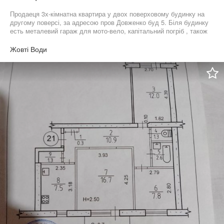
Продаеця 3х-кімнатна квартира у двох поверховому будинку на
другому поверсі, за адресою пров Довженко буд 5. Біля будинку
есть металевий гараж для мото-вело, капітальний погріб , також
сарай. Будинок розташований в затишний місцевості ,біля
великого парку.
Жовті Води