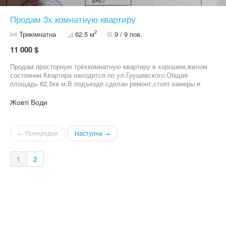
Продам 3х комнатную квартиру
2
Трикімнатна
62.5 м
9 / 9 пов.
11 000 $
Продам просторную трёхкомнатную квартиру в хорошем,жилом
состоянии.Квартира находится по ул.Грушевского.Общая
площадь 62,5кв м.В подъезде сделан ремонт,стоят камеры и
пластиковые окна.Возле подъезда имеется стояночное место
для машин под видеонаблюдением.Квартира не угловая,лифт
Жовті Води
всегда работает.Есть долг за отопление.Подробности по
телефону .
← Попередня
Наступна →
1
2