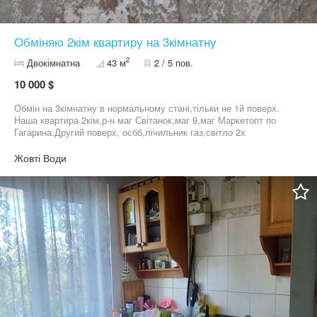
Обміняю 2кім квартиру на 3кімнатну
2
Двокімнатна
43 м
2 / 5 пов.
10 000 $
Обмін на 3кімнатну в нормальному стані,тільки не 1й поверх.
Наша квартира 2кім,р-н маг Світанок,маг 9,маг Маркетопт по
Гагарина.Другий поверх, осбб,лічильник газ,світло 2х
тариф,опалення лічильник,не кутова,тепла,заходь і живи
Жовті Води