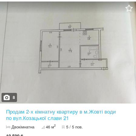
8
Продам 2-х кімнатну квартиру в м.Жовті води
по вул.Козацької слави 21
2
Двокімнатна
46 м
5 / 5 пов.