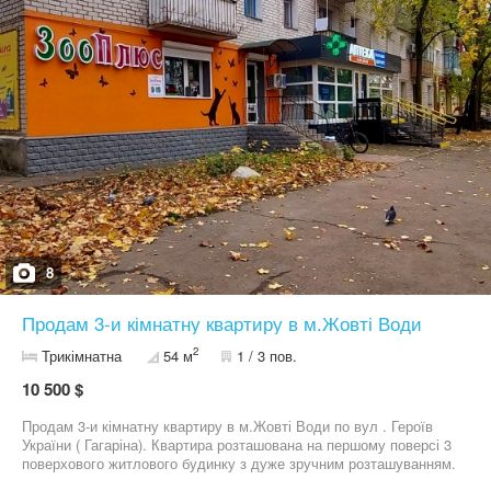
8
Продам 3-и кімнатну квартиру в м.Жовті Води
2
Трикімнатна
54 м
1 / 3 пов.
10 500 $
Продам 3-и кімнатну квартиру в м.Жовті Води по вул . Героїв
України ( Гагаріна). Квартира розташована на першому поверсі 3
поверхового житлового будинку з дуже зручним розташуванням.
В квартирі суміжно- роздільне планування кімнат, двостороннє