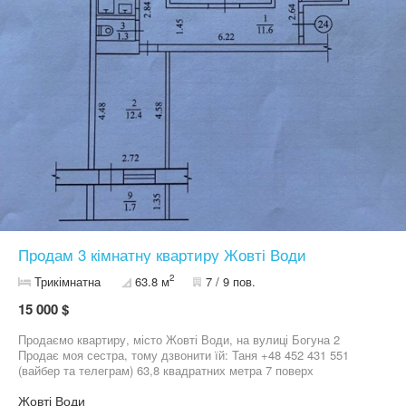
Ціна: 13 500 у.о., реальному покупцю можливий торг.
Продам 3 кімнатну квартиру Жовті Води
2
Трикімнатна
63.8 м
7 / 9 пов.
15 000 $
Продаємо квартиру, місто Жовті Води, на вулиці Богуна 2
Продає моя сестра, тому дзвонити їй: Таня +48 452 431 551
(вайбер та телеграм) 63,8 квадратних метра 7 поверх
Жовті Води