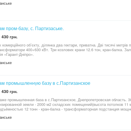
анське
м пром-базу, с. Партизаське.
 430 грн.
 комерційного обʼєкту, ділянка два гектари, приватна. Дві тисячі метрів
сформатори 400+630 кВт. Три козлових крани 12.6 тон, кран-балка. Залізничні гілки. Готовий бі
ія «Гарант-Дніпро».
анське
м промышленную базу в с.Партизанское
 430 грн.
же промышленная база в с.Партизанское, Днепропетровская область. 30 км от 
изированной земли - 2000 м2 складских помещений(высота потолков 11 
одъёмностью 12 тонн - кран-балка - трансформаторная подстанция мощно
ория
анське