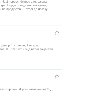
. На 2 поверсі фітнес зал, школа
фури. Поруч продуктові магазини,
ріанти тільки не продуктові . Готові до показу !!!
Днепр 4га земли, 2ангара,
вое ТП, 1МгВат 2 ж/д ветки закрытая