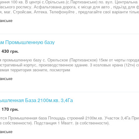
ення 100 кв. В центрі с.Орільське.(с.Партизанське) по. вул. Центральна 
івського роспису. Асфальтована дорога, є місце для авто , підьїзд для 
кавярня, маг. Стройсам, Аптека. Телефонуйте , предлагайте свої ва
анське
ам Промышленную базу
 430 грн.
 промышленную базу с. Орельское (Партизанское) 15км от черты города 
стративный корпус, производственное здание. 3 козловых крана (12тн) с
охраняемая территория звоните, посмотрим
анське
шленная База 2100м.кв. 3,4Га
 170 грн.
база Площадь строений 2100м.кв. Участок 3,4Га Приватизирован. (Пром.назначение) Ж/Д
(в собственности). Подстанция 1 Мватт. (в собственности).
анське