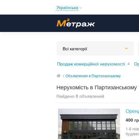
Українська
Русский
Українська
Всі категорії
Продаж комерційної нерухомості
4
Ор
/
Объявления в Партизанському
Нерухомість в Партизанському
Найдено 8 объявлений
Оренд
400 гр
1-й по
будіве