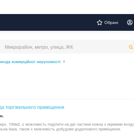
Обрані
енда комерційної нерухомості
4
а торгівельного приміщення
н.
верх, 100м2, є можливість поділити на дві частини кожна з окремим входо
льна база, також є можливість добудови додаткового приміщення.