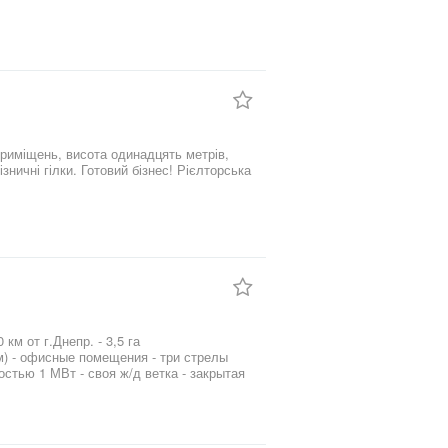
 приміщень, висота одинадцять метрів,
знес! Рієлторська
г.Днепр. - 3,5 га
м) - офисные помещения - три стрелы
стью 1 МВт - своя ж/д ветка - закрытая