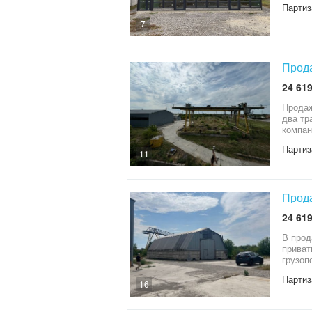
Партиз
7
Прода
24 619
Продаж
два тран
компан
Партиз
11
Прода
24 619
В прода
приват
грузоп
террит
Партиз
16