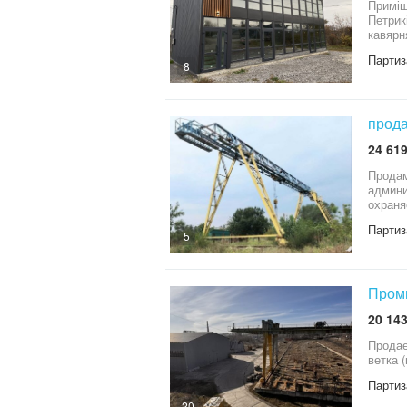
Приміщ
Петрик
Партиз
8
прод
24 619
Продам
админи
Партиз
5
Промы
20 143
Продается Промышленная 
ветка 
Партиз
20