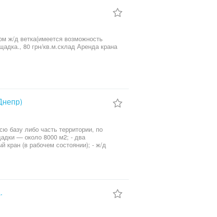
щадка., 80 грн/кв.м.склад Аренда крана
Днепр)
ю базу либо часть территории, по
 кран (в рабочем состоянии); - ж/д
.