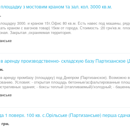
площадку з мостовим краном та зал. кол. 3000 кв.м.
.
адку 3000. и краном 15т.Офис 80 кв.м. Есть навес под машины, рядом ж/д ветка(имеется возможность
ать краном с вагонов товар) 15км от города. Стоимость :20 грн/кв.м. пло
рная. Закрытая ,охраняемая территория.
анське
в аренду производственно- складскую базу Партизанское (
н.
в аренду промбазу (площадку) под Днепром (Партизанское). Возможно вс
онные/асфальтированные площадки — около 8000 м2; - два
стративных здания; - боксы теплый (отапливаемый)/холодный; - башенный
сы (требуется ревизия); - охрана; - видеонаблюдение. Также возможно предоставление услуг хранения.
анське
 в любое время. Стоимость аренды по запросу.
а 1 поверх. 100 кв. с.Орільське (Партизанське) перша сдача
 грн.