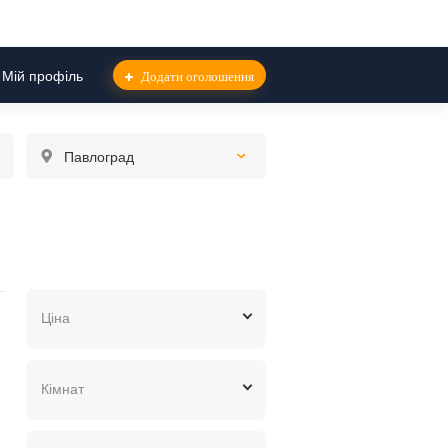
Мій профіль
Додати оголошення
Павлоград
Ціна
грн.
$
евр.
Кімнат