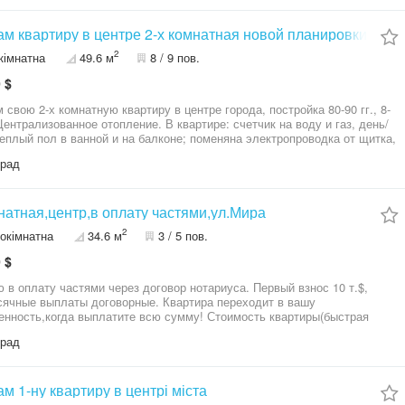
м квартиру в центре 2-х комнатная новой планировки
2
кімнатна
49.6 м
8 / 9 пов.
 $
 свою 2-х комнатную квартиру в центре города, постройка 80-90 гг., 8-
Централизованное отопление. В квартире: счетчик на воду и газ, день/
теплый пол в ванной и на балконе; поменяна электропроводка от щитка,
 по электроотопление; бойлеру нет 1 года; застеклена и утеплена; два
град
ионера; французский балкон; есть тамбур на две квартиры - сделан
со всей мебелью и частично техникой. Ухоженный двор и
д, новый лифт, вся инфраструктура рядом.
натная,центр,в оплату частями,ул.Мира
2
окімнатна
34.6 м
3 / 5 пов.
 $
оплату частями через договор нотариуса. Первый взнос 10 т.$,
ячные выплаты договорные. Квартира переходит в вашу
енность,когда выплатите всю сумму! Стоимость квартиры(быстрая
 17800$) Центр 3/5эт.дома,чешка, по ул.Мира 67А(ВСЁ В ПЕШЕЙ
град
УПНОСТИ;ЦЕНТРАЛЬНЫЙ
;БОЛЬНИЦЫ;АДМИНИСТРАЦИЯ;ПАРК--
КОЛЫ;ДЕТСАДЫ;СПОРТЗАЛЫ;СУПЕРМАРКЕТЫ). В квартире
ое электроотопление(стоимость электричество в отопительный сезон
м 1-ну квартиру в центрі міста
/киловат день,1.32гр/ночь)Если не живёте -- НЕ ПЛАТИТЕ! Всё для