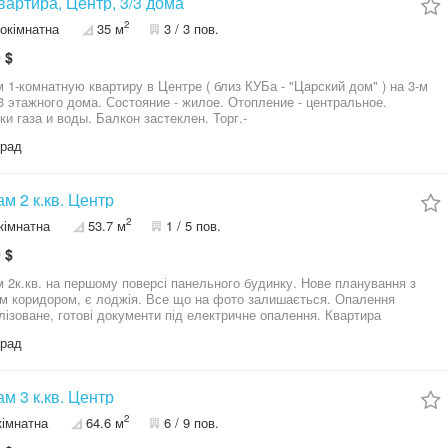
твовать себя дома. Дом уже вступил в обслуживание ОСББ, в
 квартира, Центр, 3/3 дома
де установлены пластиковые окна, домофон и входная дверь.
2
окімнатна
35 м
3 / 3 пов.
ительным преимуществом является кладовая на этаже рядом с
рой, что удобно для хранения вещей. Также есть возможность
 $
ести металлический гараж в шаговой доступности от дома, что
ся большим плюсом для центра города. Квартира с хорошим
1-комнатную квартиру в Центре ( близ КУБа - "Царский дом" ) на 3-м
иалом — подойдёт как для проживания, так и для сдачи в аренду.
3 этажного дома. Состояние - жилое. Отопление - центральное.
ки газа и воды. Балкон застеклен. Торг.-
град
м 2 к.кв. Центр
2
кімнатна
53.7 м
1 / 5 пов.
 $
 2к.кв. на першому поверсі панельного будинку. Нове планування з
м коридором, є лоджія. Все що на фото залишається. Опалення
лізоване, готові документи під електричне опалення. Квартира
ована у тихому районі поруч із центром. Поряд школа, д/с.
град
м 3 к.кв. Центр
2
кімнатна
64.6 м
6 / 9 пов.