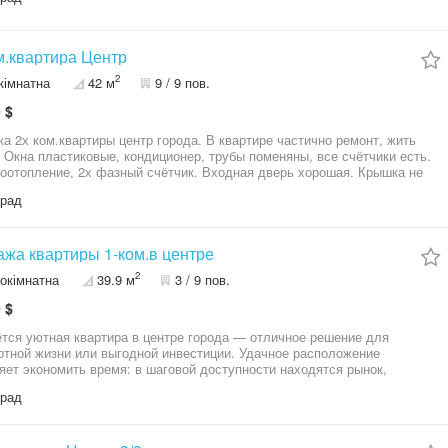
м.квартира Центр
2
кімнатна
42 м
9 / 9 пов.
 $
а 2х ком.квартиры центр города. В квартире частично ремонт, жить
 Окна пластиковые, кондиционер, трубы поменяны, все счётчики есть.
оотопление, 2х фазный счётчик. Входная дверь хорошая. Крышка не
град
ца,торговые центры, садик,школа. Без долгов.
жа квартиры 1-ком.в центре
2
окімнатна
39.9 м
3 / 9 пов.
 $
тся уютная квартира в центре города — отличное решение для
тной жизни или выгодной инвестиции. Удачное расположение
яет экономить время: в шаговой доступности находятся рынок,
кзал, школы, детские сады, магазины, аптеки, торговые центры и
град
атр — всё необходимое рядом. Дом девятиэтажный, квартира
ожена на комфортном 3-м этаже. Ухоженная асфальтированная улица,
и спокойный район, доброжелательные соседи — здесь легко