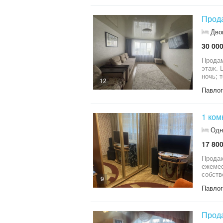
Прода
Дво
30 000
Продам
этаж. 
ночь; 
12
делали
Павло
кондиц
ремонт, продается 
подъез
1 ком
Одн
17 800
Продаю в 
ежемес
собств
9
сделка
Павло
ДОСТ
РЫНОК
РЕКА;Ш
законн
Прода
2.64 гр