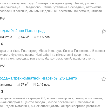
атну квартиру. 4 поверх, середина дому. Тихий, умовно
ний район-вул. Т. Федорової. Жила, утеплена з середини, автономне
оопалення-законне, лічильник день/ніч. Косметичний ремонт, кімнати
, балкон+6м лоджия. Вікна, балкони металопластикові, труби
град
яні,бойлер, в одній спальні кондиціонер. Частково залишаються
по домовленості). Гарні сусіди. Можлива продажа по сертифікату.
одам 2к 2пов Павлоград
2
кімнатна
54 м
2 / 5 пов.
 $
дам 2.-х кімн. Павлоград, Міськгілка, вул. Євгена Панченко, 2-й поверх
удинку, права. Нові вхідні та міжкімнатні двері, нова
 ел.проводка, м/п вікна, балкон засклений, підвісна стеля.
а продається частково з меблями, та технікою. Поряд ринок,
град
нція. Ціна 30000$. Звертатися за інформ. - 06*********23 ( якщо не
ідаю, пишіть у вайбер).
одажа трехкомнатной квартиры 2/5 Центр
2
кімнатна
67 м
2 / 5 пов.
 $
а трехкомнатной квартиры 2/5, новая планировка, электроотопление,
нная снаружи в Центре города , жилое состояние! С мебелью и
ой! Рядом магазины, рынок,аптеки,отличная транспортная развязка!