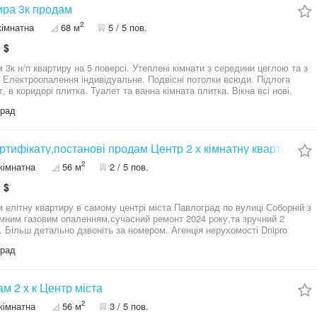
ми вам розкаже покажемо більш детально! Додасться відео по запиту.
ира 3к продам
я нерухомості Dnipro
2
кімнатна
68 м
5 / 5 пов.
 $
 3к н/п квартиру на 5 поверсі. Утеплені кімнати з середини цеглою та з
. Електроопалення індивідуальне. Подвісні потолки всюди. Підлога
, в коридорі плитка. Туалет та ванна кімната плитка. Вікна всі нові,
новлені. Балкон лоджия подвійний. Плітка
град
, духовка електро дорога якісна zanussi. Витяжка zanussi. Лічильники
у, газ та світло. На світло день/ніч льготний тариф. Кондиціонер
ий, гріє взимку також. Бойлер новий на воду. Кухня гарний білий
ур. Дві шафи купе в встроєні та меблі майже всі залишаю. Квартира
ртифікату,постанові продам Центр 2 х кімнатну квартиру
Кухня 9кв. Криша не тече, дом ОСББ. ОСББ вирішує швидко всі питання
2
кімнатна
56 м
2 / 5 пов.
у. Балкон та вікна пластик. Вхідні двері броньовані. Сусіди всі дуже
. Поряд за домом 7 поліклініка. Поряд садочки, школи, варус, атб,
 $
 район Орбіта Я власник. Агенства прошу не турбувати. Розстрочки,
 та оренди немає. Тільки продаж. Можна по Є сертифікату!!!!
 елітну квартиру в самому центрі міста Павлоград по вулиці Соборній з
мним газовим опаленням,сучасний ремонт 2024 року,та зручний 2
. Більш детально дзвоніть за номером. Агенція нерухомості Dnipro
град
м 2 х к Центр міста
2
кімнатна
56 м
3 / 5 пов.