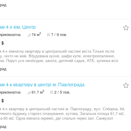
град
м 4-х кім. Центр
2
ирикімнатна
74 м
7 / 9 пов.
 $
 4-х кімнатну квартиру в центральній частині міста Тільки після
у, ніхто не жив. Вбудована кухня, шафи купе, електроопалення,
на. Поруч усе необхідне, школа, дитячий садок, АТБ, зупинка всіх
міських маршрутів. Агенція нерухомості "eRIAL"
град
м 4-к квартиру в центрі м. Павлограда
2
ирикімнатна
61.7 м
2 / 5 пов.
 $
 4-х квартиру в центральній частині м. Павлограду, вул. Соборна, 64,
гляного будинку старого планування, кутова, Загальна площа 61,7 м2,
а-50 м2. Одна кімната окремо, дві спальні через зал. Санвузол
ий. У житловому стані. М/п вікна, автономне газове опалення. Зручне
град
озташування: рядом парк 1 Травня, дитячий парк, річка, полікліника, і