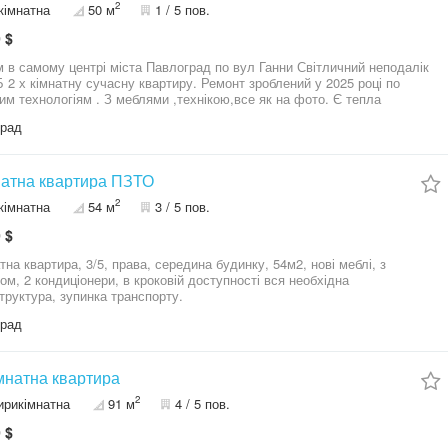
2
кімнатна
50 м
1 / 5 пов.
 тихі, спокійні, товариські: ночами музику не слухають, не сваряться, не
ь. Мається ліфт, котрий завжди працює, за виключенням відсутності
 $
, однак в нинішніх реаліях це не викликає подиву. В квартирі не темно,
ро, сонце залежно від часу доби освітлює всі кімнати. Мається балкон
в самому центрі міста Павлоград по вул Ганни Світличний неподалік
жія - балкон з вікнами, лоджія відкрита. Окремо виділена кімната під
025 році по
За будь-якими питаннями телефонуйте, готовий до
им технологіям . З меблями ,технікою,все як на фото. Є тепла
в та обговорень. ТОРГ МОЖЛИВИЙ!!!
а,газ плита,зроблений внутрішній балкон ,утеплення фасаду зовнішньо
град
 тепла,затишна ,комфортна,Ремонт по ціні вище за квартиру!
ляємось продажі по сертифікату ,варіанти можемо запропонувати
 формату в центрі. За більш детальною інформацією звертайтеся за
натна квартира ПЗТО
номером. Агенція нерухомості Dnipro
2
кімнатна
54 м
3 / 5 пов.
 $
тна квартира, 3/5, права, середина будинку, 54м2, нові меблі, з
ом, 2 кондиціонери, в кроковій доступності вся необхідна
труктура, зупинка транспорту.
град
імнатна квартира
2
ирикімнатна
91 м
4 / 5 пов.
 $