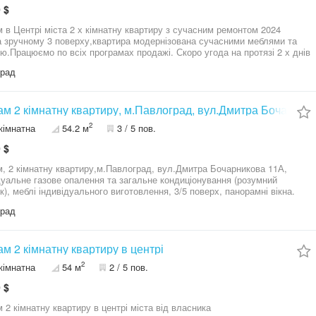
 $
 в Центрі міста 2 х кімнатну квартиру з сучасним ремонтом 2024
а зручному 3 поверху,квартира модернізована сучасними меблями та
ою.Працюємо по всіх програмах продажі. Скоро угода на протязі 2 х днів
ія нерухомості Dnipro
град
Продам 2 кімнатну квартиру, м.Павлоград, вул.Дмитр
2
кімнатна
54.2 м
3 / 5 пов.
 $
, 2 кімнатну квартиру,м.Павлоград, вул.Дмитра Бочарникова 11А,
 газове опалення та загальне кондиціонування (розумний
к), меблі індивідуального виготовлення, 3/5 поверх, панорамні вікна.
град
м 2 кімнатну квартиру в центрі
2
кімнатна
54 м
2 / 5 пов.
 $
 2 кімнатну квартиру в центрі міста від власника