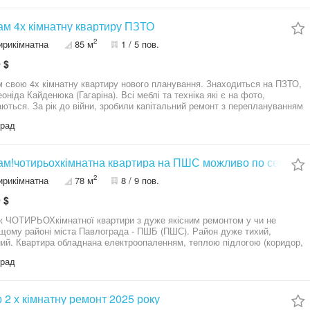
ожливий продаж по сертифікату. Ціна 30 000 у.е, реальному покупцю
ел: 09******00
м 4х кімнатну квартиру ПЗТО
2
ирикімнатна
85 м
1 / 5 пов.
 $
 свою 4х кімнатну квартиру нового планування. Знаходиться на ПЗТО,
оніда Кайденюка (Гагаріна). Всі меблі та техніка які є на фото,
ються. За рік до війни, зробили капітальний ремонт з переплануванням
ій: все в ній нове. Тепла підлога, (комплексно обійшлося 10000$).
град
ра гарно утеплена (стіни 100мм мінеральна вата, під стяжкою 50мм
ирол). Автономне електро опалення. Броньовані вхідні двері. Відео
. Домофон. Охоронна сигналізація. Підлога ламінат. Між кімнатні двері з
льного дерева. Всі вікна з 3х скловими склопакетами. P.S. Маю відео
м!чотирьохкімнатна квартира на ПШС можливо по сертифі
квартири. При необхідності, можу надати
2
ирикімнатна
78 м
8 / 9 пов.
 $
 ЧОТИРЬОХкімнатної квартири з дуже якісним ремонтом у чи не
щому районі міста Павлограда - ПШБ (ПШС). Район дуже тихий,
ний. Квартира обладнана електроопаленням, теплою підлогою (коридор,
, лічильник "день-ніч", якісний ремонт, котрий робився суто для себе.
град
, недешеві меблі, електроніка. Окремо є дитяча кімната, зала, кухня,
я кімната Будинок розташований віддалено від дороги: поруч зона для
инку, місця для паркування, насадження, за будинком стадіон зі скейт-
чиком у 2-х хвилинах пішки, "АТБ", "Варус", автомагазини,
 2 х кімнатну ремонт 2025 року
азини, лікарня, школа, ресторани, автозаправка, парк для прогулянок.