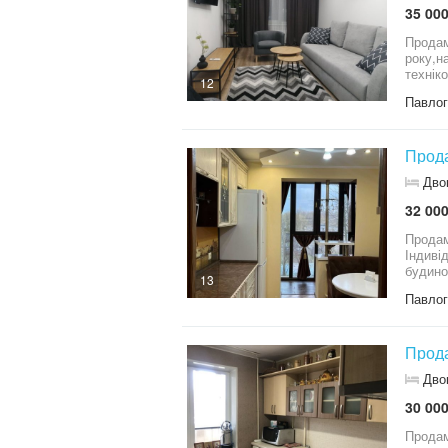
35 000
Продам
року,н
технік
12
. Агенц
Павло
Дво
32 000
Продам
Індивідуальне
будино
13
Павло
Прода
Дво
30 000
Продам