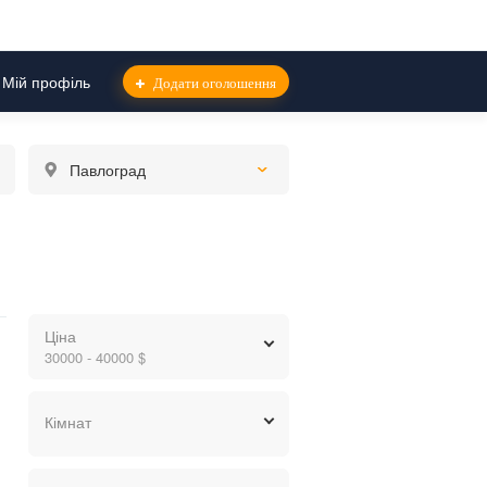
Мій профіль
Додати оголошення
Павлоград
Ціна
30000 - 40000 $
грн.
$
евр.
Кімнат