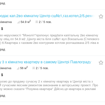
левизор 24", компьютер. 71 кв.м. Лоджия 6
град
Полностью заменена электропроводка на медную. Натяжные потолки
не, в коридоре и ванной комнате. В комнатах и на кухне линолеум, в
рах кафель. Утеплен фасад 5 см полифасадом. Во всех комнатах
влены м/п окна, межкомнатные двери новые, входная дверь
одає кап.2во кімнатну Центр сш№1,газ.котел,2/5,ремонт,меб
ическая с мдф накладками.
2
кімнатна
54.9 м
2 / 5 пов.
 $
во нерухомості "Моноліт"пропонує придбати капітальну 2во кімнатну
ру общ.пл 54.9 м2 ,Центр міста біля сш№1 вул.Вокзальна (Степового
) 6.Квартира з газовим 2во контурним котлом розташована 2/5 ліва в
ні будинку,утеплена ззовні,м/п вікна та лоджія 6м,ремонт,всі сучасні
град
кафель,гідробокс.Залишаються всі корпусні меблі високої
удовані кухонні меблі,газ.плита,витяжка.Тихе спокійне місце,будинок
оглянута прибудинкова територія.Поряд школа та два дитячих
до всіх магазинів 3-5 хвилин.Ціна 30000$ без торгу,не проблемна,без
у 3 х кімнатну квартиру в самому Центрі Павлограду
,без зареєстрованих.За всіма подробицями звертайтеся до ріелтора
2
кімнатна
56 м
2 / 5 пов.
*****53
 $
уємо до продажу сучасну 2 х кімнатну квартиру в Центрі міста з
сучасним якісним ремонтом виконаним в авторському проекті .Про
ру можно сказати "Розумна квартира" Дійсно,ця квартира в рекламі
ебує. Основні моменти це Центр,2 поверх,середина будинку
град
омне газове опалення ,підігріа підлоги,Сучасні меблі,техніка ,безліч
перерахувань Плюсів !З 2 х кімнатної у вас справжня перебудова
чно на 3 х кімнатну квартиру!Техніка 5000 у.о А краще зателефонуйте