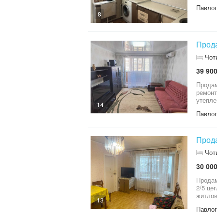
Павло
8
Прода
Чот
39 900
Продам
ремонт
утепле
14
Павло
Прода
Чот
30 000
Продам
2/5 це
житлов
13
суміжн
Павло
місцер