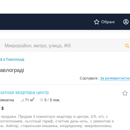
Обрані
$ в Павлограді
Павлограді
Сортувати :
За релевантністю
натная квартира центр
2
кімнатна
71 м
5 / 5 пов.
 $
 продажа. Продам 3 комнатную квартиру в центре, 5/5, н/п, с
оотоплением, льготный тариф, счетчик день-ночь, с ремонтом и
ю, бойлер, стиральная машинка, кондиционер, микроволновка,