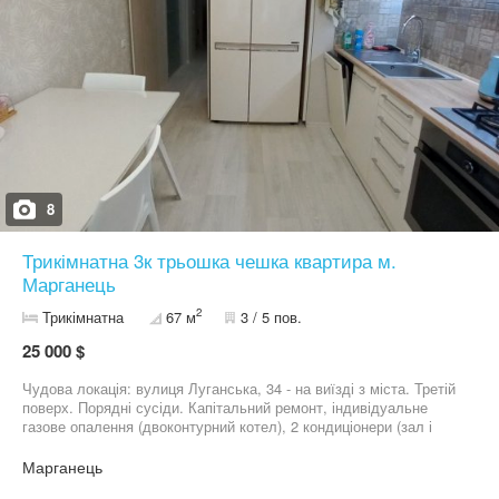
8
Трикімнатна 3к трьошка чешка квартира м.
Марганець
2
Трикімнатна
67 м
3 / 5 пов.
25 000 $
Чудова локація: вулиця Луганська, 34 - на виїзді з міста. Третій
поверх. Порядні сусіди. Капітальний ремонт, індивідуальне
газове опалення (двоконтурний котел), 2 кондиціонери (зал і
спальня), частково мебльована (вбудовані кухня, шафа-купе в
спальні, шафа в прихожій, диван в залі, шафа та письмовий стіл
Марганець
в дитячій, столешня та тумби ванній кімнаті),вкруг пластикові