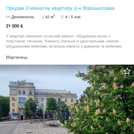
Продам 2-кімнатну квартиру р-н Ворошиловка
2
Двокімнатна
42 м
4 / 5 пов.
21 000 $
У квартирі виконано сучасний ремонт, вбудована кухня з
побутовою технікою. Кімната спальня із двоспальним ліжком,
вбудованими меблями, вітальна кімната з диваном та меблями.
Утеплена з фасаду, підключена тепла підлога, поміняна
повністю електрика та сантехніка. Санвузол поєднаний,
Марганець
обладнаний усім необхідним. Встановлено газове опалення.
Встановлено кондиціонер. Балкон засклений. Квартира від
ВЛАСНИКА!