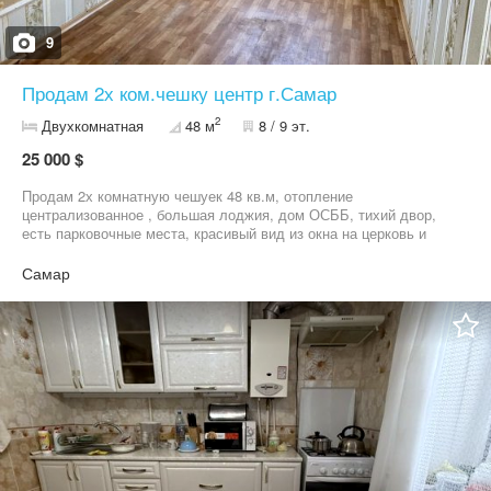
9
Продам 2х ком.чешку центр г.Самар
2
Двухкомнатная
48 м
8 / 9 эт.
25 000 $
Продам 2х комнатную чешуек 48 кв.м, отопление
централизованное , большая лоджия, дом ОСББ, тихий двор,
есть парковочные места, красивый вид из окна на церковь и
речку . В доме есть генератор , электричество всегда есть ,
лифт под кодовым замком , чужие не ездят . Цена 25000 $ торг
Самар