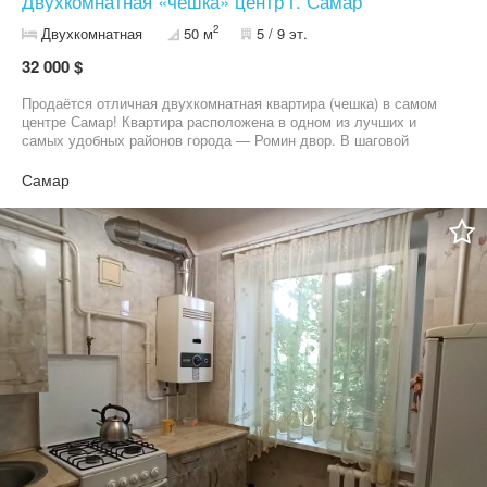
Двухкомнатная «чешка» центр г. Самар
2
Двухкомнатная
50 м
5 / 9 эт.
32 000 $
Продаётся отличная двухкомнатная квартира (чешка) в самом
центре Самар! Квартира расположена в одном из лучших и
самых удобных районов города — Ромин двор. В шаговой
доступности есть всё необходимое для комфортной жизни:
магазины, школы, садики, остановки, банки, кафе и многое
Самар
другое. • Комфортный этаж: 5 из 9 • Общая площадь: 50 м²
Квартира чистая, светлая и ухоженная Отличный вариант как
для проживания, так и для инвестиций — идеально подходит
для сдачи в аренду. Успейте купить!