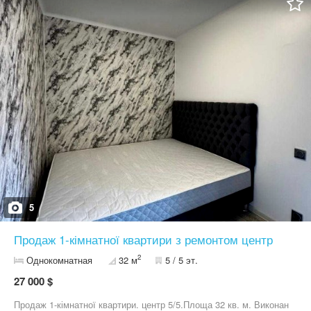
аптеки, трейд парк і т.п. Ціна 25 000 у.о АН ІМПЕРІЯ ПЛЮС
5
Продаж 1-кімнатної квартири з ремонтом центр
2
Однокомнатная
32 м
5 / 5 эт.
27 000 $
Продаж 1-кімнатної квартири. центр 5/5.Площа 32 кв. м. Виконан