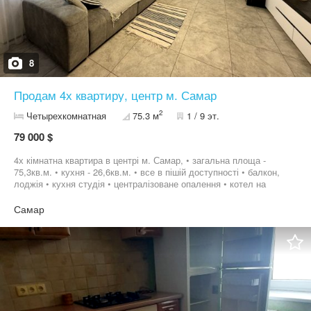
8
Продам 4х квартиру, центр м. Самар
2
Четырехкомнатная
75.3 м
1 / 9 эт.
79 000 $
4х кімнатна квартира в центрі м. Самар, • загальна площа -
75,3кв.м. • кухня - 26,6кв.м. • все в пішій доступності • балкон,
лоджія • кухня студія • централізоване опалення • котел на
теплу підлогу (кухня, ванна, коридор) • змінена проводка •
утеплені двері на 3 петлях «Булат» • замки «Кале» • лічильник
Самар
день/ніч • утеплена зовні •підʼїзд