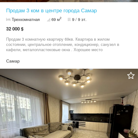
Продам 3 ком в центре города Самар
2
Трехкомнатная
69 м
9 / 9 эт.
32 000 $
Продам 3 комнатную квартиру 69кв. Квартира в жилом
состоянии, центральное отопление, кондиционер, санузел в
кафели, металопластековые окна . Хорошее место
расположение. Доп информация по телефону. АН ИМПЕРИЯ
ПЛЮС ВИКТОРИЯ
Самар