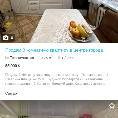
8
Продам 3 комнатную квартиру в центре города
2
Трехкомнатная
75 м
1 / 2 эт.
55 000 $
Продам 3-кімнатну квартиру в центрі міста вул.Гетьманська , 11
Загальна площа — 75 м². Будинок 2-поверховий. Автономне
газове опалення. 2 балкони. Великий двір. Квартира утеплена.
Власна парковка + закріплене паркомісце. Є комора та підвал.
Зручне розташування — центр міста, все поруч. Чудовий
Самар
варіант для проживання або під оренду. Телефон: 09*********20