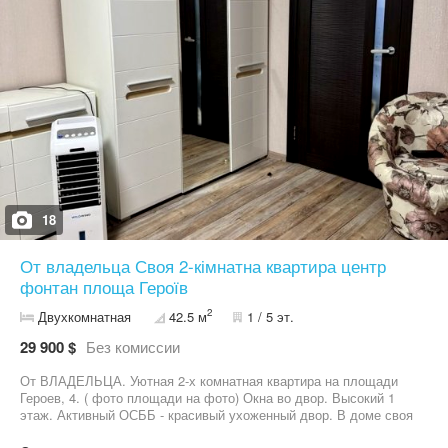
18
От владельца Своя 2-кімнатна квартира центр
фонтан площа Героїв
2
Двухкомнатная
42.5 м
1 / 5 эт.
29 900 $
Без комиссии
От ВЛАДЕЛЬЦА. Уютная 2-х комнатная квартира на площади
Героев, 4. ( фото площади на фото) Окна во двор. Высокий 1
этаж. Активный ОСББ - красивый ухоженный двор. В доме своя
скважина. Заменена крыша, электрика, в подъезде заменены