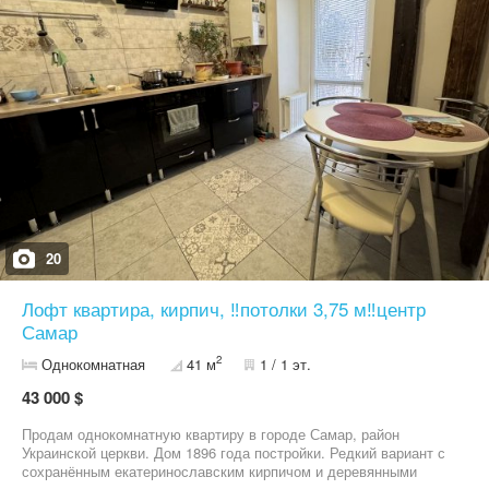
новому власнику; -оновлені комунікації у 2022 році: повністю
замінено електрику, стелю, підлогу та каналізацію – жодних
турбот на роки вперед, у ванній кімнаті зроблено підігрів підлоги;
- електричне опалення: економне та ефективне, дозволяє
самостійно регулювати комфортну температуру, взимку вартість
опалення близько 1000 грн на місяць. Квартира знаходиться
всередині будинку, дуже тепла. Зручне розташування: центр
міста – усе необхідне поруч: 2 хв до центральної площі, 2 хв до
локації "Літак", 2 хв до зупинки на м. Дніпро, поряд магазини
АТБ, Варус, кафе, транспорт, парк. Квартира ідеально підійде
для затишного проживання сім’ї, або для здачі в оренду завдяки
високому попиту на житло в центрі. Світла, простора, з
приємною атмосферою – вона чекає саме на Вас!
20
Лофт квартира, кирпич, ‼️потолки 3,75 м‼️центр
Самар
2
Однокомнатная
41 м
1 / 1 эт.
43 000 $
Продам однокомнатную квартиру в городе Самар, район
Украинской церкви. Дом 1896 года постройки. Редкий вариант с
сохранённым екатеринославским кирпичом и деревянными