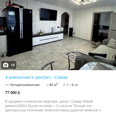
14
4-комнатная в центре г. Самар
2
Четырехкомнатная
80 м
1 / 9 эт.
77 000 $
В продаже 4-комнатная квартира, центр г.Самар Новый
ремонт(2025г) Кухня-гостиная + 3 спальни Тёплый пол
Центральное отопление Укомплектована дорогой мебелью и
качественной техникой! Идеальный вариант для семьи! Успейте