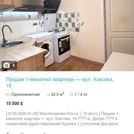
4
Продаж 1-кімнатної квартири — вул. Коксова,
16
2
Однокомнатная
22.3 м
1 / 3 эт.
15 500 $
[16.05.2026 21:46] Масленникова Ольга: [ 10 фото ] Продаж 1-
кімнатної квартири — вул. Коксова, 16 ???? м. Дніпро ???? 4-
поверховий відреставрований будинок з утепленим фасадом
???? Дуже товсті стіни — до 80 см ???? Основне: ▪️ Площа —
22,3 м² ▪️ Поверх — 1-й (цокольний) ▪️ Електроопалення —