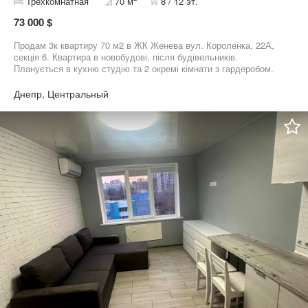
Трехкомнатная
70 м
8 / 12 эт.
73 000 $
Продам 3к квартиру 70 м2 в ЖК Женева вул. Короленка, 22А,
секція 6. Квартира в новобудові, після будівельників.
Планується в кухню студію та 2 окремі кімнати з гардеробом.
Автономне газове опалення. Вид на р. Дніпро.
Днепр, Центральный