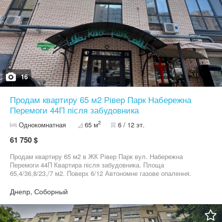
16
Продам квартиру 65 м2 Рівер Парк Набережна
Перемоги 44П після забудовника
2
Однокомнатная
65 м
6 / 12 эт.
61 750 $
Продам квартиру 65 м2 в ЖК Рівер Парк вул. Набережна
Перемоги 44П Квартира після забудовника. Площа
65,4/36,8/23,/7 м2. Поверх 6/12 Автономне газове опалення.
Можна під програми кредитування.
Днепр, Соборный