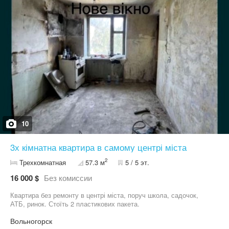
10
3х кімнатна квартира в самому центрі міста
2
Трехкомнатная
57.3 м
5 / 5 эт.
16 000 $
Без комиссии
Квартира без ремонту в центрі міста, поруч школа, садочок,
АТБ, ринок. Стоїть 2 пластикових пакета.
Вольногорск