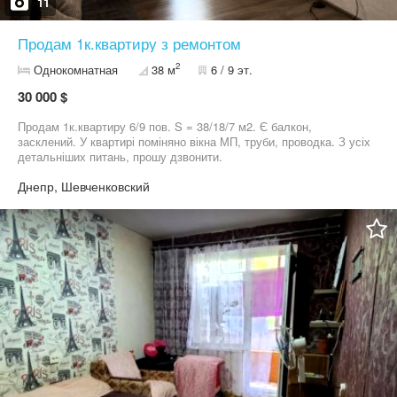
11
Продам 1к.квартиру з ремонтом
2
Однокомнатная
38 м
6 / 9 эт.
30 000 $
Продам 1к.квартиру 6/9 пов. S = 38/18/7 м2. Є балкон,
засклений. У квартирі поміняно вікна МП, труби, проводка. З усіх
детальніших питань, прошу дзвонити.
Днепр, Шевченковский