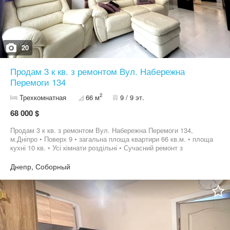
20
Продам 3 к кв. з ремонтом Вул. Набережна
Перемоги 134
2
Трехкомнатная
66 м
9 / 9 эт.
68 000 $
Продам 3 к кв. з ремонтом Вул. Набережна Перемоги 134,
м.Дніпро • Поверх 9 • загальна площа квартири 66 кв.м. • площа
кухні 10 кв. • Усі кімнати роздільні • Сучасний ремонт з
використанням якісних матеріалів. • Квартира утеплена . •
Металопластикові вікна • Двері міжкімнатні з ясеню. • Газовий
Днепр, Соборный
котел узаконений, тех. перевірку проходить 2 рази на рік. •
Електропроводка вся замінена. • Лічильники на воду, газ,
ел.енергію • Залишаються всі вбудовані меблі: шафа в коридорі,
в передбаннику, кухня з технікою, ванна, кондиціонери • Є
комора між поверхами. • Будинок 1977 року • ОСББ