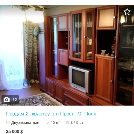
електро.проводки, труби, вікна. Водонагрівач (бойлер). Душова
кабіна. Залишається усе крім стола та телевізора. З усих більш
детальних питань прошу дзвонити на вказаний номер. На
повідомлення можу не відповісти вчасно
12
Продам 2к.квартру р-н Просп. О. Поля
2
Двухкомнатная
45 м
3 / 5 эт.
35 000 $