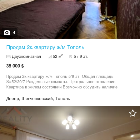
4
Продам 2к.квартиру ж/м Тополь
2
Двухкомнатная
52 м
5 / 9 эт.
35 000 $
Продам 2к.квартиру ж/м Тополь 5/9 эт. Общая площадь
S=52/30/7 Раздельные комнаты. Центральное отопление.
Квартира в жилом состоянии Возможно обсудить наличие
мебели и техники. По всем более детальным вопросам прошу
звонить или писать в телеграмм, на сообщение здесь могу не
Днепр, Шевченковский, Тополь
ответить. т19