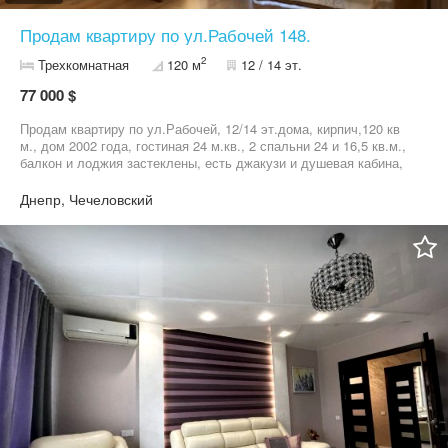
Продам квартиру по ул.Рабочей 148.
2
Трехкомнатная
120 м
12 / 14 эт.
77 000 $
Продам квартиру по ул.Рабочей, 12/14 эт.дома, кирпич,120 кв
м., дом 2002 года, гостиная 24 м.кв., 2 спальни 24 и 16,5 кв.м.,
балкон и лоджия застеклены, есть джакузи и душевая кабина,
встроенная кухня, техника, мебель Италия, в прихожей
встроенный шкаф купе, дорогая входная дверь и фурнитура, 4
Днепр, Чечеловский
кондиционера, во дворе парковка, рядом транспорт, магазины. В
доме установлен счетчик тепла.