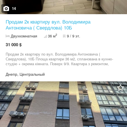
14
Продам 2к квартиру вул. Володимира
Антоновича ( Свердлова) 10Б
2
Двухкомнатная
36 м
9 / 9 эт.
31 000 $
Продам 2к квартиру по вул. Володимира Антоновича (
Свердлова), 10Б Площа квартири 36 м2, спланована в кухню-
студію + окрема кімната. Поверх 9/9. Квартира з ремонтом,
санвузол суміщений, ванна, пральна машина,
бойлер,електрична плита. Опалення електричне. Меблі та
Днепр, Центральный
техніка включені у вартість. В квартирі ніхто не прописаний.
Право власності більше 3 років. Реальним покупцям Торг!
Можна під здачу в оренду.