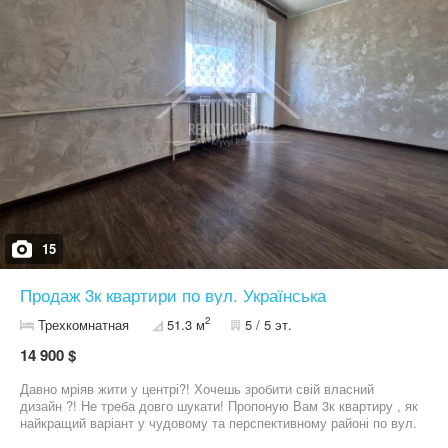
сад для прогулянок на свіжому повітрі. Ця затишна квартира
підійде як для себе так і під оренду. Якщо шукайте квартиру у
спокійному та затишному районі, це те, що Вам потрібно!
Телефонуйте, приходьте та купуйте!
15
Продаж 3к квартири по вул. Українська
2
Трехкомнатная
51.3 м
5 / 5 эт.
14 900 $
Давно мріяв жити у центрі?! Хочешь зробити свій власний
дизайн ?! Не треба довго шукати! Пропоную Вам 3к квартиру , як
найкращий варіант у чудовому та перспективному районі по вул.
Українська у Центрально-Міському районі. Розтошована на