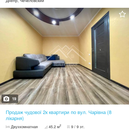
Днепр, Чечеловский
конвектори ???? У квартирі залишається: ▪️ кухонні меблі ????
Комунікації: ▪️ Лічильник на електроенергію ▪️ Лічильник на воду
???? Переваги території: ▪️ Закритий двір ▪️ Власне паркомісце під
навісом ▪️ Багато квітів, чиста та доглянута територія ▪️ Альтанки
для шашликів — у користуванні мешканців ???????? ✅ Із
задоволенням розглядаємо безготівковий розрахунок ????
Фахівець з нерухомості — Масленникова Ольга
19
Продаж чудової 2к квартири по вул. Чарівна (8
лікарня)
2
Двухкомнатная
45.2 м
9 / 9 эт.