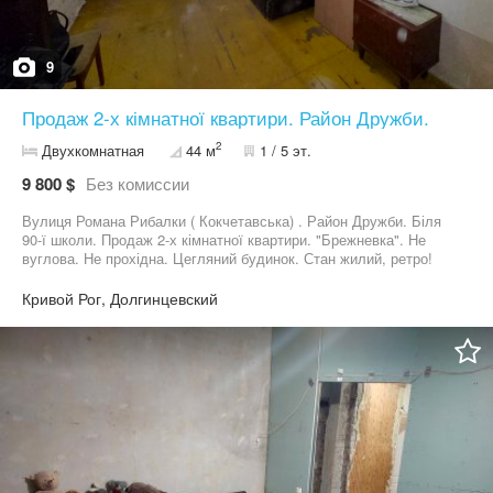
9
Продаж 2-х кімнатної квартири. Район Дружби.
2
Двухкомнатная
44 м
1 / 5 эт.
9 800 $
Без комиссии
Вулиця Романа Рибалки ( Кокчетавська) . Район Дружби. Біля
90-ї школи. Продаж 2-х кімнатної квартири. "Брежневка". Не
вуглова. Не прохідна. Цегляний будинок. Стан жилий, ретро!
Ремонт під себе. Металопластикові труби. Бойлер. Без боргів і
проблем. Телефонуйте розповім детальніше. Ваш рієлтор
Кривой Рог, Долгинцевский
Бартков Роман.