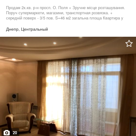
Продам 2к.кв. р-н просп. О. Поля + Зручне місце розташування.
Поруч супермаркети, магазини, транспортная розвязка. +
середній поверх - 3/5 пов. S=46 м2 загальна площа Квартира у
житловому стані Водонагрівач (бойлер). Душова кабіна. З усих
більш детальних питань прошу дзвонити на вказаний номер. На
Днепр, Центральный
повідомлення можу не відповісти вчасно
20