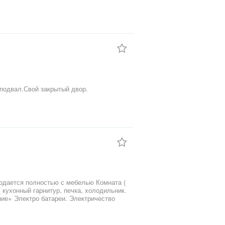
,подвал.Свой закрытый двор.
ние+ Электро батареи. Электричество
двери в квартире