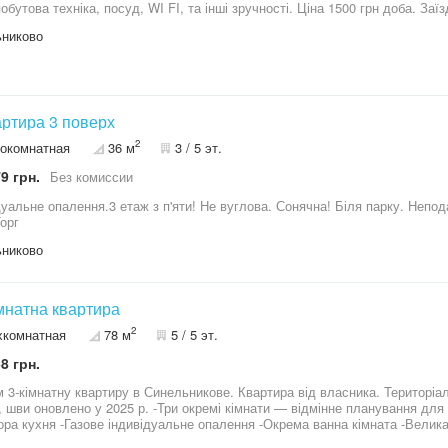
обутова техніка, посуд, WI FI, та інші зручності. Ціна 1500 грн доба. Заїз
никово
артира 3 поверх
2
окомнатная
36 м
3 / 5 эт.
9 грн.
Без комиссии
уальне опалення.3 етаж з п'яти! Не вуглова. Сонячна! Біля парку. Неподалік шк
Торг
никово
імнатна квартира
2
хкомнатная
78 м
5 / 5 эт.
8 грн.
 3-кімнатну квартиру в Синельникове. Квартира від власника. Територіал
025 р. -Три окремі кімнати — відмінне планування для сім’ї -Великі металопластикові вікна
ора кухня -Газове індивідуальне опалення -Окрема ванна кімната -Велика
ра без ремонту, але в житловому стані. Це чудовий варіант інвестувати 