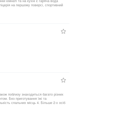
нній кімнаті та на кухні є гаряча вода
клуб, зупинки громадського транспорту та зручна парковка. Бажано дзонити, на СМС можу нi вiдповести!!!
нтом. Без приготування їжі та
ькість спальних місць 4. Більше 2-х осіб