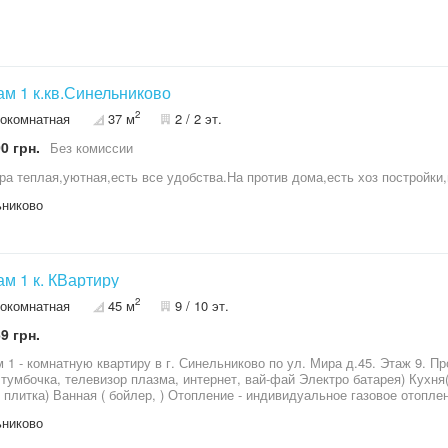
м 1 к.кв.Синельниково
2
окомнатная
37 м
2 / 2 эт.
0 грн.
Без комиссии
ра теплая,уютная,есть все удобства.На против дома,есть хоз постройки
никово
м 1 к. КВартиру
2
окомнатная
45 м
9 / 10 эт.
9 грн.
комнатную квартиру в г. Синельниково по ул. Мира д.45. Этаж 9. Продается полностью с мебелью Комната (
бочка, телевизор плазма, интернет, вай-фай Электро батарея) Кухня( кухонный гарнитур, печка, холодильник.
 плитка) Ванная ( бойлер, ) Отопление - индивидуальное газовое отопле
ю заменено. проводка, розетки, лююстры новые. Два балкона! Вид с окна шикарен! Окна, 
никово
жно сделать ещё одну комнату Центр города. Рядом всё. Парк, озеро, школа,
й сад, маршрутка, жд.станция. больница, почта, АТБ, и т.д Без долгов.