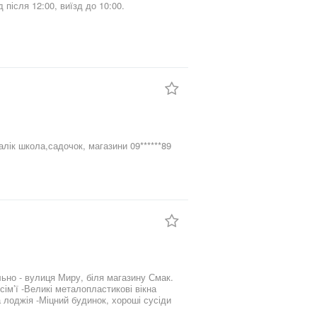
д після 12:00, виїзд до 10:00.
ола,садочок, магазини 09******89
ьно - вулиця Миру, біля магазину Смак.
 лоджія -Міцний будинок, хороші сусіди
та облаштувати житло під власні потреби