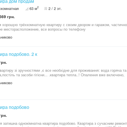
ира дом продам
2
хкомнатная
63 м
2 / 2 эт.
569 грн.
 хорошую трёхкомнатную квартиру с своим двором и гаражом, частично
е месторасположение, все вопросы по телефону
никово
Квартира подобово. 2 к
грн.
вартиру зі зручностями ,є все необхідне для проживання: вода горяча та
а,постіль та засоби гігієни... .квартира тепла..! Опалення вже включено,
никово
ира подобово
грн.
ладнана кухня (є посуд,