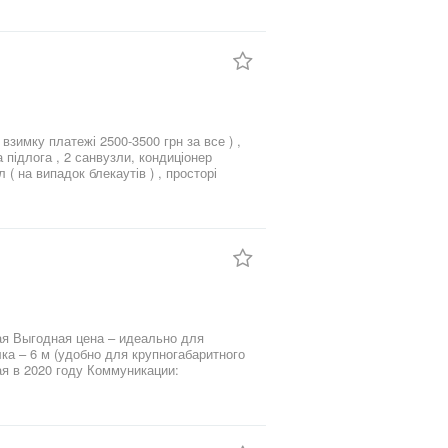
омовлюся про перегляд! Торг можливий.
взимку платежі 2500-3500 грн за все ) ,
 підлога , 2 санвузли, кондиціонер
( на випадок блекаутів ) , просторі
вірʼї травичка з поливом ,брущатка ,4
асні вікна , покрівля фірми Ruukki з
 можевельніками, сосни,квіти ! Є
 знаходиться в центрі міста, одне з
, мікрорайон, парк !