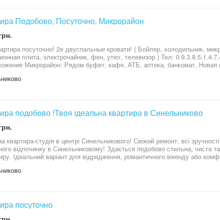
Квартира Подобово, Посуточно, Микрорайон
грн.
вуспальные кровати! ( Бойлер, холодильник, микроволновая печь, стиральная машина,
 плита, электрочайник, фен, утюг, телевизор ) Тел: 0.9.3.8.5.1.4.7.4.6 телеграм Posutochno_sinvo
ожение Микрорайон: Рядом буфет, кафе, АТБ, аптека, банкомат, Новая 
уары, электронки, магазины с цветами, фото на документы, Аврора, мясн
никово
, ремонт обуви, парикмахерская, строительный магазин и т. д
Квартира подобово !Твоя ідеальна квартира в Синельниково
грн.
вартира-студія в центрі Синельникового! Свіжий ремонт, всі зручності! Затишок та комфорт для вашо
нку в Синельниковому! Здається подобово стильна, чиста та сучасна квартира-студія за адресою
иру. Ідеальний варіант для відрядження, романтичного вікенду або комф
никово
вітлі тони, сучасні меблі створюють атмосферу затишку. Ідеальна чистота: Ми гарантуємо бездоганну
іжу БІЛУ білизну після кожного гостя. Повне оснащення: Спальня: Зручне двоспальне ліжко з
дичним матрацом, свіжа постільна білизна, рушники. Містка шафа для о
ізор з плоским екраном (Smart TV). Кухня: Повністю обладнана міні-кухня з усім необхідним для
ування їжі: варильна поверхня, мікрохвильова піч, електричний чайник, 
ира посуточно
починку/прийому їжі: Компактний та стильний обідній стіл з двома зручними стільцями. С
грн.
усіма приналежностями,пральна машинка, дзеркало с підсвіткою Зручне розташування: Вулиця Миру – це