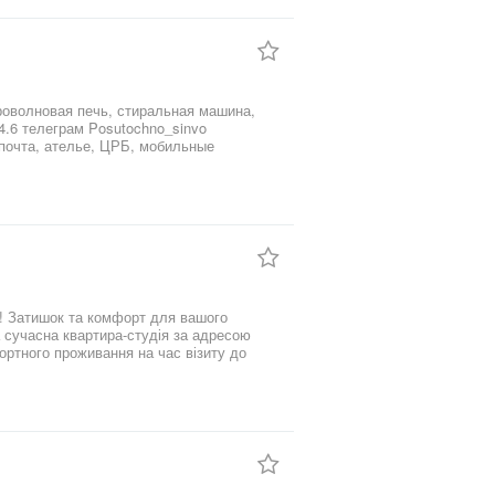
почта, ателье, ЦРБ, мобильные
ой, секонд хэнд, электро товары,
го
ортного проживання на час візиту до
дягу з дзеркалом.Електричний конвектор.
холодильник, посуд та столові прибори.
анвузол: Чиста ванна