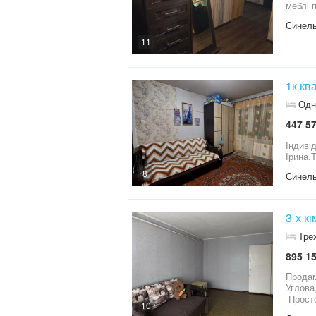
меблі п
Синель
11
1к кв
Одн
447 57
Індивід
Ірина.
8
Синель
3-х к
Тре
895 15
Продам
Углова, шви оновлено у 2
-Прост
10
Кварти