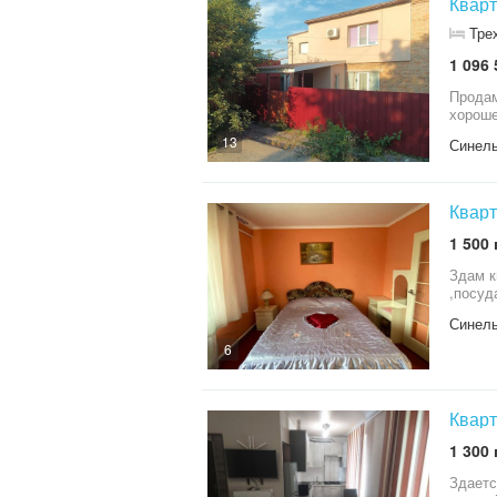
Кварт
Тре
1 096 
Продам
хороше
13
Синель
1 500 
Здам к
,посуд
Синель
6
Кварт
1 300 
Здается затишна однокімнатна квартира подобово. Квартира з сучасним ремонтом, повністю об