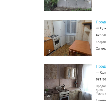
5
Прода
Одн
425 20
Кварти
Синель
13
Прода
Одн
671 36
Продам 1 - 
диван, тум
Фартук
20
полность
Синель
металл пластиковые. По желанию мо
детски