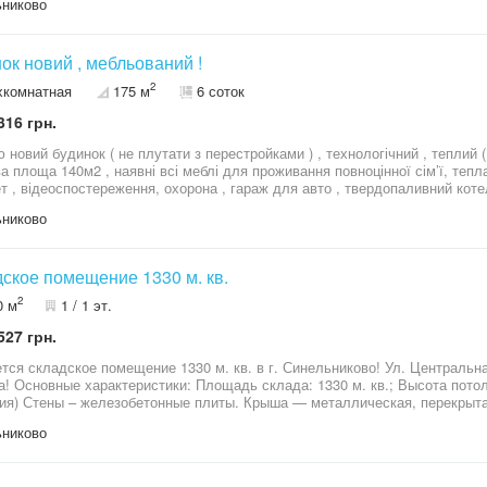
никово
за розумний бюджет. Телефонуйте, з радістю відповім на питання та д
ок новий , мебльований !
2
хкомнатная
175 м
6 соток
316 грн.
 новий будинок ( не плутати з перестройками ) , технологічний , теплий ( 
а площа 140м2 , наявні всі меблі для проживання повноцінної сім’ї, тепла
ет , відеоспостереження, охорона , гараж для авто , твердопаливний котел 
кімнати , велика кухня , 2 навіси для 3х автомобілів , літній душ , на под
никово
 фруктові дерева , 2 воріт можна заїхати автомобілем з двух вулиць , суч
ією 50 років ! Біля двору гарна зелена клумба з ялинками , барбарисами,
ість зарядок електромобілів на 3 фази ! Гарний , сучасний будинок, який
щих розташувань , нова асфальтова дорога, поряд школа , стадіон, ринок
ское помещение 1330 м. кв.
2
0 м
1 / 1 эт.
527 грн.
кладское помещение 1330 м. кв. в г. Синельниково! Ул. Центральная Выгодная цена – идеально для
добно для крупногабаритного
екрытая в 2020 году Коммуникации:
е: 380 В, мощность - 40 кВт Прямой подъезд крупногабаритного транспорта Стоянка для фур –
никово
участок - 1,12 га Прекрасное решение для складирования, производства или
оптовую базу!