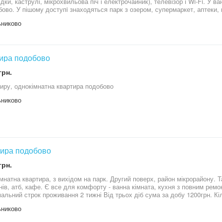
дки, каструлі, мікрохвильова піч і електрочайник), телевізор і Wi-Fi. У ва
ет, аптеки, піцерія на першому поверсі, спортивний
никово
ира подобово
грн.
иру, однокімнатна квартира подобово
никово
ира подобово
грн.
ира, з вихідом на парк. Другий поверх, район мікрорайону. Також поблизу знаходиться багато різних
нів, атб, кафе. Є все для комфорту - ванна кімната, кухня з повним ремо
альний строк проживання 2 тижні Від трьох діб сума за добу 1200грн. Кіл
ання +600 грн.
никово