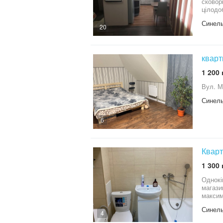
сковорі
цілодобово. У пішому доступi знаходяться парк з озером, супермарк
Синель
20
кварт
1 200 
Вул. М
Синель
6
Кварт
1 300 
Однокімнатна кварт
магази
максим
прожив
Синель
4