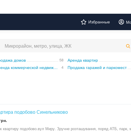
Избранные
Мо
одажа домов
58
Аренда квартир
Аренда коммерческой недвижимости
4
Продажа гаражей и паркомест
артира подобово Синельниково
грн.
к квартиру подобово.вул Миру. Зручне розташування, поряд АТБ, парк, м