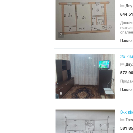
Дву
644 51
Двокімнатна 
незначни
опален
7
Варіант оренди 
Павло
розгля
2х кі
Дву
572 90
Продам
Павло
6
3-х к
Тре
581 85