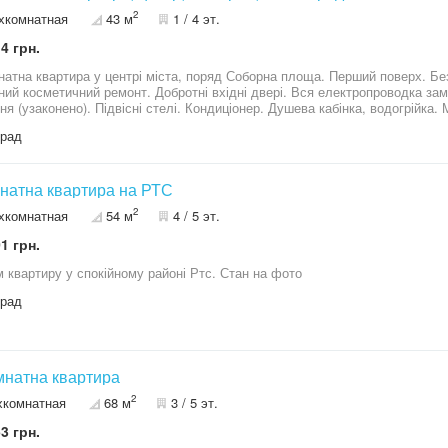
2
хкомнатная
43 м
1 / 4 эт.
4 грн.
квартира у центрі міста, поряд Соборна площа. Перший поверх. Без балкону. Житловий стан. Потрібен
й косметичний ремонт. Добротні вхідні двері. Вся електропроводка замінена. Індивідуальне ел
ня (узаконено). Підвісні стелі. Кондиціонер. Душева кабінка, водогрійка.
не розглядаємо. Тільки продаж. Можливий варіант продажу по житловому сертифікату. Стосовно ціни
град
немо ваші варіанти. Звязок бажано по телефону.
мнатна квартира на РТС
2
хкомнатная
54 м
4 / 5 эт.
1 грн.
 квартиру у спокійному районі Ртс. Стан на фото
град
імнатна квартира
2
хкомнатная
68 м
3 / 5 эт.
3 грн.