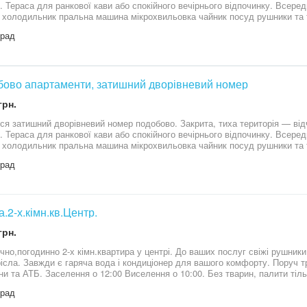
. Тераса для ранкової кави або спокійного вечірнього відпочинку. Всеред
 холодильник пральна машина мікрохвильовка чайник посуд рушники та 
 спальне місце та телевізор з YouTube Premium і Netflix. На першому пов
град
их фільмів та серіалів. Безкоштовна парковка поруч із будинком. Також
т для релаксу просто неба. Заселення — з 14:00 Виїзд — до 12:00
ово апартаменти, затишний дворівневий номер
грн.
ся затишний дворівневий номер подобово. Закрита, тиха територія — від
. Тераса для ранкової кави або спокійного вечірнього відпочинку. Всеред
 холодильник пральна машина мікрохвильовка чайник посуд рушники та 
 спальне місце та телевізор з YouTube Premium і Netflix. На першому пов
град
их фільмів та серіалів. Безкоштовна парковка поруч із будинком. Також
т для релаксу просто неба. Заселення — з 14:00 Виїзд — до 12:00
а.2-х.кімн.кв.Центр.
грн.
чно,погодинно 2-х кімн.квартира у центрі. До ваших послуг свіжі рушники,
крісла. Завжди є гаряча вода і кондиціонер для вашого комфорту. Поруч тр
ни та АТБ. Заселення о 12:00 Виселення о 10:00. Без тварин, палити тіль
град