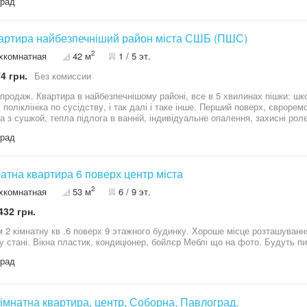
град
вартира найбезпечніший район міста СШБ (ПШС)
2
хкомнатная
42 м
1 / 5 эт.
4 грн.
Без комиссии
 продаж. Квартира в найбезпечнішому районі, все в 5 хвилинах пішки: шко
, поліклініка по сусідству, і так далі і таке інше. Перший поверх, євроре
а з сушкой, тепла підлога в ванній, індивідуальне опалення, захисні роле
град
2 кімнатна квартира 6 поверх центр міста
2
хкомнатная
53 м
6 / 9 эт.
432 грн.
ира світла,тепла, у
гарному стані. Вікна пластик, кондиціонер, бойлєр М
град
кімнатна квартира, центр, Соборна, Павлоград.