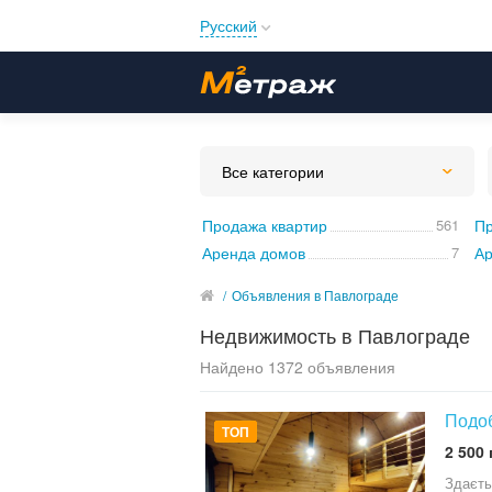
Русский
Русский
Українська
Все категории
Продажа квартир
561
Пр
Аренда домов
7
Ар
/
Объявления в Павлограде
Недвижимость в Павлограде
Найдено 1372 объявления
Подоб
ТОП
2 500 
Здаєть