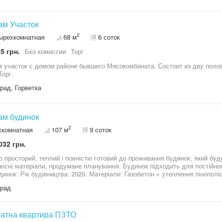
ам Участок
2
ырехкомнатная
68 м
6 соток
5 грн.
Без комиссии
Торг
 участок с домом районе бывшего Мясокомбината. Состоит из дву полов
Торг.
рад, Горветка
ам будинок
2
хкомнатная
107 м
9 соток
032 грн.
 просторий, теплий і повністю готовий до проживання будинок, який буду
кісні матеріали, продумане планування. Будинок підходить для постійног
динок: Рік будівництва: 2020. Матеріали: Газобетон + утеплення пінополіс
кет (енергозберігаючі). Опалення: Електроопалення, тепла підлога по в
град
12-380 (380В). Потужність: 21,1 кВт (достатньо для комфортного прожива
и. Кухня (з індукційною плитою, електродуховкою, посудомийною машиною)
ишається новим власникам: Кухня: Меблі, вбудована техніка (індукційна
) – ВСЕ ЗАЛИШАЄТЬСЯ. Практично усі меблі. Техніка: Бойлер на 100 л.
натна квартира ПЗТО
підлога. Ділянка та споруди: Вода: Дві свердловини на ділянці (резервне