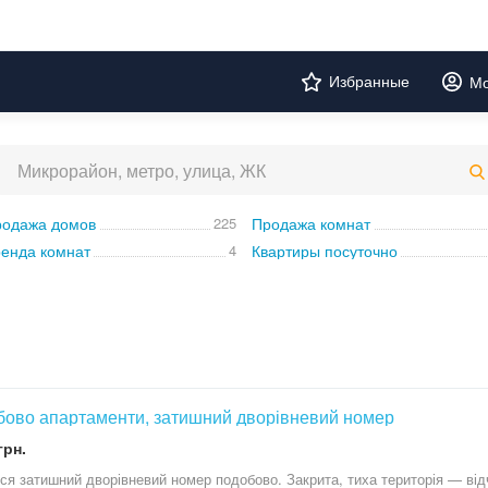
Избранные
Мо
одажа домов
225
Продажа комнат
енда комнат
4
Квартиры посуточно
ово апартаменти, затишний дворівневий номер
грн.
ся затишний дворівневий номер подобово. Закрита, тиха територія — від