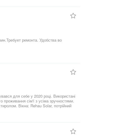
ин.Требует ремонта. Удобства во
вався для себе у 2020 році. Використані
о проживання сім'ї з усіма зручностями.
тиролом. Вікна: Rehau Solar, потрійний
сьому будинку. Встановлено електрокотел
ння взимку). Планування: 3 просторі
. Санвузол. Усі комунікації підведені.
 плита, електродуховка, посудомийна
 Опалення: Електрокотел Tenko 12-380,
 джерело). Каналізація: Двосекційний