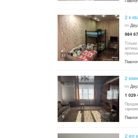
Павло
2 к к
Дву
984 67
Тільки
аптеки
пральн
11
Павло
Дву
1 029 
Продам 2 кімнатну кв .6 поверх 9 этажного будинку. Хороше місце розташування , центр міста. Кварт
6
Павло
2-во 