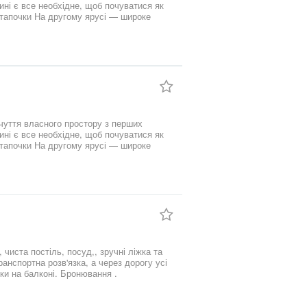
ині є все необхідне, щоб почуватися як
тапочки На другому ярусі — широке
ерсі — м’який диван і проєктор для
 є можливість замовити чан — чудовий
чуття власного простору з перших
ині є все необхідне, щоб почуватися як
тапочки На другому ярусі — широке
ерсі — м’який диван і проєктор для
 є можливість замовити чан — чудовий
 чиста постіль, посуд,, зручні ліжка та
анспортна розв'язка, а через дорогу усі
ки на балконі. Бронювання .