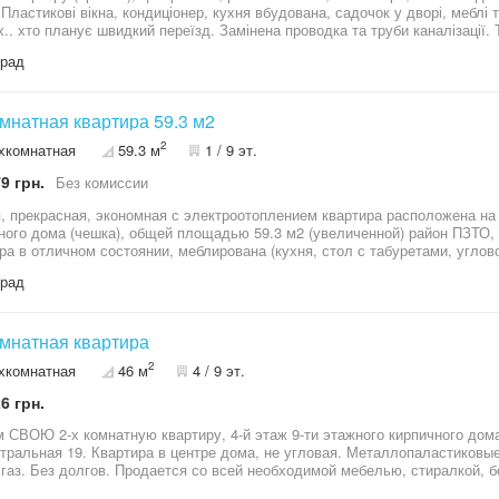
. Пластикові вікна, кондиціонер, кухня вбудована, садочок у дворі, меблі
для
град
омнатная квартира 59.3 м2
2
хкомнатная
59.3 м
1 / 9 эт.
9 грн.
Без комиссии
расная, экономная с электроотоплением квартира расположена на первом этаже в центре 9-ти этажного
ного дома (чешка), общей площадью 59.3 м2 (увеличенной) район ПЗТО, у
стоянии, меблирована (кухня, стол с табуретами, угловой диван, журнальный и письменный
двухспальная кровать с матрасом и с 2 тумбами, гардеробный шкаф). В к
град
 холодильник, кондиционер, все счётчики (электро день / ночь ). Всё эт
 и все окна в квартире металлопластиковые с жалюзями и декоративн
ованная двойная. Коридор,лоджия, кухня отделаны пластиком, межкомн
, санузел кафель. Дом ОСББ, в подъезде и прилегающей территории пор
омнатная квартира
рковки с видеокамерой. Отличное расположение дома, рядом всё необхо
2
хкомнатная
46 м
4 / 9 эт.
, почтовые отделения, поликлиники,автостоянки, парк, лес. Тихий уютн
дке, задолженности нет.
6 грн.
 СВОЮ 2-х комнатную квартиру, 4-й этаж 9-ти этажного кирпичного дом
тральная 19. Квартира в центре дома, не угловая. Металлопаластиковые
 газ. Без долгов. Продается со всей необходимой мебелью, стиралкой, б
ительная кладовка на лестничной клетке. Квартира в полном жилом со