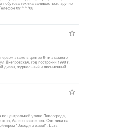
 та побутова техніка залишається, зручно
 тих.. хто планує швидкий переїзд. Замінена проводка та труби каналізації. Телефон 09******08
л.Днепровская, год постройки 1998 г.
вартире есть новый бойлер, газовая
о остаётся для комфортного проживания.
ыми прочными решетками, дверь
атные добротные двери из массива
ядок и красота, есть своя автостоянка
димое: магазины, рынки,банки,школы,
ый двор с детской площадкой. Документы
а по центральной улице Павлограда,
 окна, балкон застеклен. Счетчики на
ойлером "Заходи и живи!". Есть
стоянии. ОСББ.