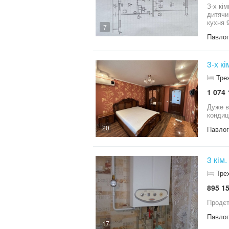
З-х кі
дитячий 
кухня 9 м , ве
7
-13000
Павло
3-х к
Тре
1 074 
Дуже в гарн
кондиц
20
Павло
Тре
895 15
Павло
17