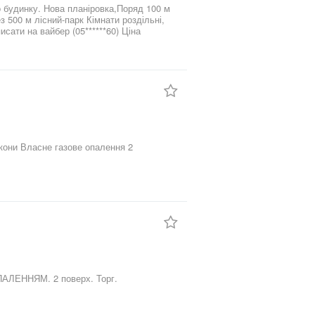
го будинку. Нова планіровка,Поряд 100 м
-парк Кімнати роздільні,
Продється своя світла, тепла, середня квартира з АВТОНОМНИМ ГАЗОВИМ ОПАЛЕННЯМ. 2 поверх. Торг.