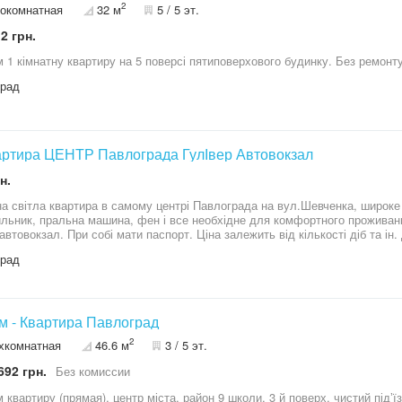
2
окомнатная
32 м
5 / 5 эт.
 об'ємом 18 м³ (дуже великий, не потребує частого відкачування). Господ
ом (для зберігання врожаю, інструменту). Альтанка. Теплиця з полікарбон
2 грн.
 році). Будівельні матеріали: На ділянці є залишки стройматеріалів – в
бляться для дрібних доробок або господарства). Інфраструктура (ДУЖЕ
 1 кімнатну квартиру на 5 поверсі пятиповерхового будинку. Без ремонту
иться в 3-5 хвилинах ходьби: Супермаркети, піцерія, кав'ярні, безліч маг
, лікарня. Парк з дитячим майданчиком, стадіон. Автобусна зупинка. Ста
град
ений, готовий до заселення. Ніяких "підводних каменів" — усе чесно та 
артира ЦЕНТР Павлограда ГулІвер Автовокзал
н.
світла квартира в самому центрі Павлограда на вул.Шевченка, широке ліжко з гарним матрасом, 
ик, пральна машина, фен і все необхідне для комфортного проживання є. Поряд рестораны, Сильпо та
ринок, автовокзал. При собі мати паспорт. Ціна залежить від кількості діб 
град
ом - Квартира Павлоград
2
хкомнатная
46.6 м
3 / 5 эт.
692 грн.
Без комиссии
 квартиру (прямая), центр міста, район 9 школи, 3 й поверх, чистий підʼї