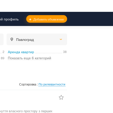
й профиль
Добавить объявление
Павлоград
2
Аренда квартир
38
Показать еще 6 категорий
89
Сортировка :
По релевантности
чуття власного простору з перших