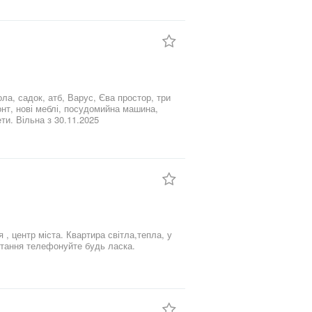
ла, садок, атб, Варус, Єва простор, три
монт, нові меблі, посудомийна машина,
ти. Вільна з 30.11.2025
еблі що на фото. Будуть питання телефонуйте будь ласка.