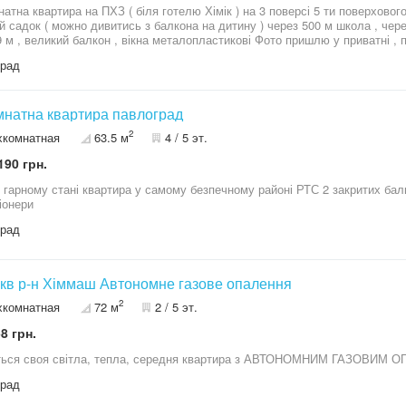
мнатна квартира на ПХЗ ( біля готелю Хімік ) на 3 поверсі 5 ти поверхово
садок ( можно дивитись з балкона на дитину ) через 500 м школа , через 500 м лісний
ликий балкон , вікна металопластикові Фото пришлю у приватні , писати на вайбер (05******60) Ціна
$можливий торг
град
імнатна квартира павлоград
2
хкомнатная
63.5 м
4 / 5 эт.
190 грн.
ому стані квартира у самому безпечному районі РТС 2 закритих балкони Власне газове опалення 2
іонери
град
3 кім. кв р-н Хіммаш Автономне газове опалення
2
хкомнатная
72 м
2 / 5 эт.
8 грн.
град