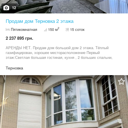
12
Продам дом Терновка 2 этажа
2
Пятикомнатная
150 м
15 соток
2 237 895 грн.
АРЕНДЫ НЕТ. Продам дом большой дом 2 этажа. Тёплый
газифицирован, хорошее месторасположение Первый
этаж:Светлая большая гостиная, кухня , 2 больших спальни,
сан узел, ванная комната Второй этаж: Спальня, гардеробная,
кладовка, комната-кабинет, сан узел, душевая Кондиционер
Терновка
Евроремонт Тёплые полы, газовый котел, 3 фазы Гараж
Ёмкость для запаса воды тонна Сигнализация,
видеонаблюдение Инвектор с аккумуляторами Аренды нет