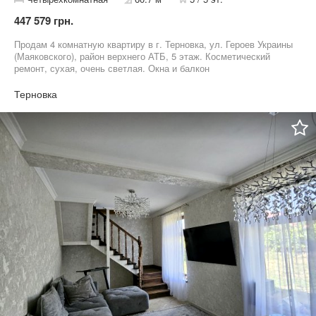
447 579 грн.
Продам 4 комнатную квартиру в г. Терновка, ул. Героев Украины
(Маяковского), район верхнего АТБ, 5 этаж. Косметический
ремонт, сухая, очень светлая. Окна и балкон
металлопластиковые, утеплена снаружи. Входная дверь
заменена. Счетчики на газ и на воду. Квартира без долгов,
Терновка
продажа от собственника