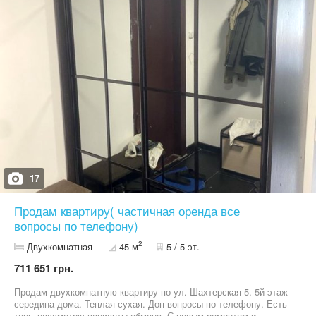
17
Продам квартиру( частичная оренда все
вопросы по телефону)
2
Двухкомнатная
45 м
5 / 5 эт.
711 651 грн.
Продам двухкомнатную квартиру по ул. Шахтерская 5. 5й этаж
середина дома. Теплая сухая. Доп вопросы по телефону. Есть
торг, рассмотрю варианты обмена. С новым ремонтом и