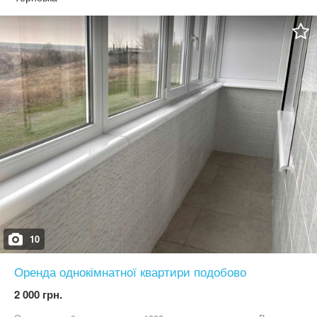
майже всі мешканці міста), п’ятечок де розвинена торгівля.
Звертайтесь за додаткову інформацію ,за номером телефону
вказаним нижче.
10
Оренда однокімнатної квартири подобово
2 000 грн.