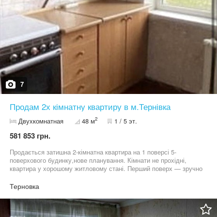
7
Продам 2х кімнатну квартиру в м.Тернівка
2
Двухкомнатная
48 м
1 / 5 эт.
581 853 грн.
Продається затишна 2-кімнатна квартира на 1 поверсі 5-
поверхового будинку,нове планування. Кімнати не прохідні,
квартира у хорошому житловому стані. Перший поверх — зручно
для сім’ї з дітьми та людей старшого віку. Чистий під’їзд,
спокійні сусіди Розвинена інфраструктура: поруч магазини,
Терновка
школа, дитячий садок, зупинки транспорту Доглянутий будинок,
охайний двір. У квартирі проживають квартиранти (можливий
продаж з орендарями) Звертайтесь в WhatsApp / Telegram /