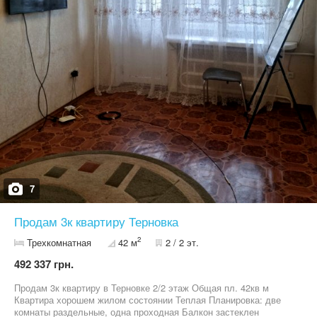
7
Продам 3к квартиру Терновка
2
Трехкомнатная
42 м
2 / 2 эт.
492 337 грн.
Продам 3к квартиру в Терновке 2/2 этаж Общая пл. 42кв м
Квартира хорошем жилом состоянии Теплая Планировка: две
комнаты раздельные, одна проходная Балкон застеклен