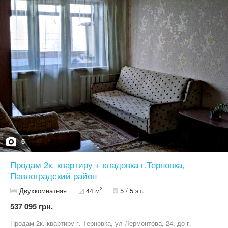
Viber.
6
Продам 2к. квартиру + кладовка г.Терновка,
Павлоградский район
2
Двухкомнатная
44 м
5 / 5 эт.
537 095 грн.
Продам 2к. квартиру г. Терновка, ул Лермонтова, 24, до г.