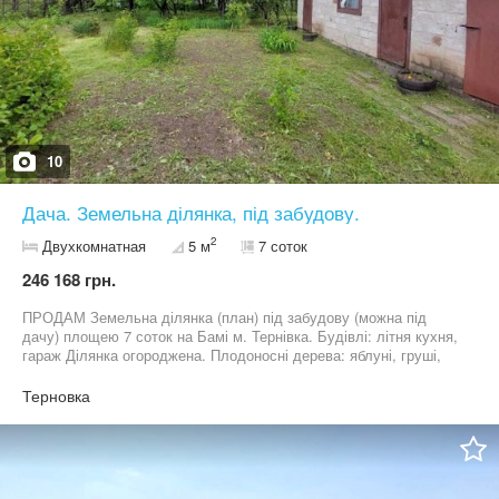
10
Дача. Земельна ділянка, під забудову.
2
Двухкомнатная
5 м
7 соток
246 168 грн.
ПРОДАМ Земельна ділянка (план) під забудову (можна під
дачу) площею 7 соток на Бамі м. Тернівка. Будівлі: літня кухня,
гараж Ділянка огороджена. Плодоносні дерева: яблуні, груші,
черешні, вишня, алича, горіхи, чагарники Вода-міська мережа,
водяний лічильник. Під'їзна асфальтована дорога. Ціна
Терновка
договірна, під час огляду.