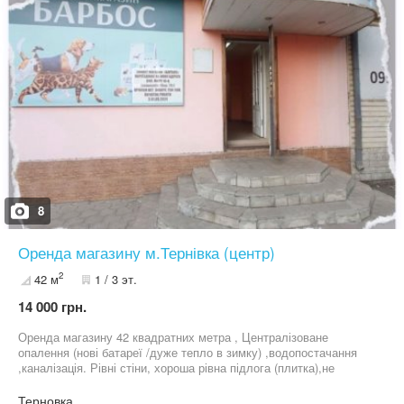
8
Оренда магазину м.Тернівка (центр)
2
42 м
1 / 3 эт.
14 000 грн.
Оренда магазину 42 квадратних метра , Централізоване
опалення (нові батареї /дуже тепло в зимку) ,водопостачання
,каналізація. Рівні стіни, хороша рівна підлога (плитка),не
потребує великих вкладів на ремонт приміщення!Поруч
центральный рынок, магазин Мясорубка( Десь купляється
Терновка