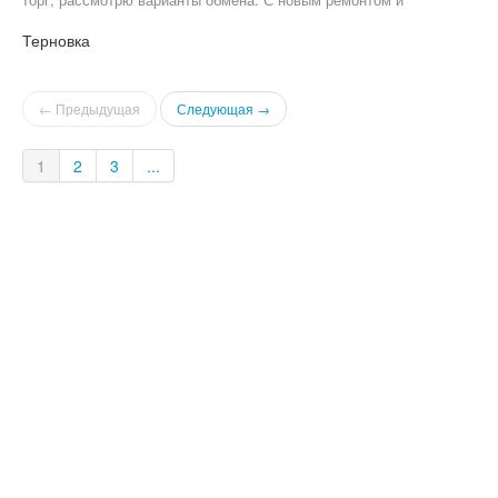
мебелью. Частичная оренда все вопросы по телефону
Терновка
← Предыдущая
Следующая →
1
2
3
...