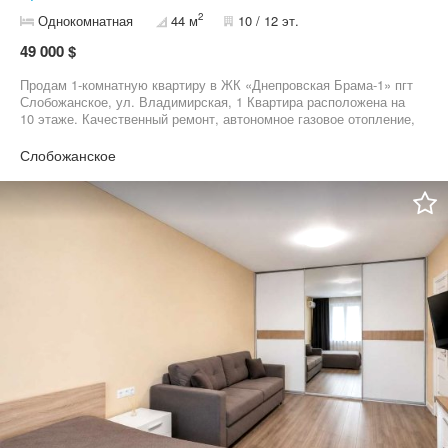
2
Однокомнатная
44 м
10 / 12 эт.
49 000 $
Продам 1-комнатную квартиру в ЖК «Днепровская Брама-1» пгт
Слобожанское, ул. Владимирская, 1 Квартира расположена на
10 этаже. Качественный ремонт, автономное газовое отопление,
тёплый пол - комфорт и экономия на коммунальных. ЖК
закрытого типа с развитой инфраструктурой: магазины, кафе,
Слобожанское
детские площадки, парковка, охрана. Удобное расположение и
хорошая транспортная доступность. Отличный вариант для
жизни или аренды.