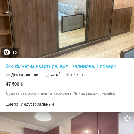
ухоженный, хорошие соседи. Также есть тамбур на две
квартиры, что обеспечивает дополнительное пространство и
безопасность. Район Победа-6 — один из самых комфортных
для жизни: рядом магазины, супермаркеты, школы, детские
сады, остановки транспорта, набережная и всё необходимое
для удобной жизни. Квартира полностью готова к продаже и
ждёт новых хозяев!
15
2-х кімнатна квартира, вул. Калинова, І поверх
2
Двухкомнатная
42 м
1 / 5 эт.
47 500 $
Чудова квартира з новим ремонтом. Якісна мебель, техніка
Днепр, Индустриальный