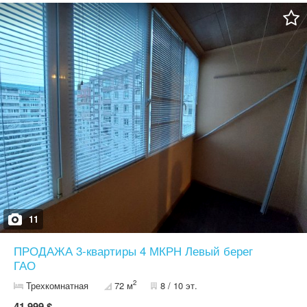
11
ПРОДАЖА 3-квартиры 4 МКРН Левый берег
ГАО
2
Трехкомнатная
72 м
8 / 10 эт.
41 999 $