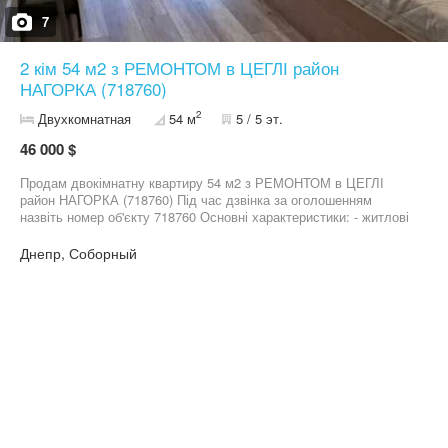
7
2 кім 54 м2 з РЕМОНТОМ в ЦЕГЛІ район
НАГОРКА (718760)
2
Двухкомнатная
54 м
5 / 5 эт.
46 000 $
Продам двокімнатну квартиру 54 м2 з РЕМОНТОМ в ЦЕГЛІ
район НАГОРКА (718760) Під час дзвінка за оголошенням
назвіть номер об'єкту 718760 Основні характеристики: - житлові
кімнати - 2 - матеріал стін - цегла - поверх - 5 - поверховість
будівлі - 5 - розташування - не кутова - площа квартири - 54 м2 -
Днепр, Соборный
площа кухні - 20 м2 - наявність балкона / лоджії - є - стан -
ремонт У вказану вартість вже входять: - меблі - техніка
Найближчі орієнтири: - Центр - Науки (Гагаріна) - Набережна -
Перемога - Яворницького (Карла Маркса) - Вернадського
(Дзержинського) - Сімферопольська - парк Шевченка Хочете,
щоб ми організували показ? Зателефонуйте, зробимо! Під час
дзвінка за оголошенням назвіть номер об'єкту 718760 Більше
пропозицій Ви знайдете в нашому акаунті на цьому сайті.