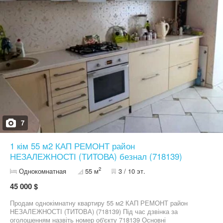
Діївська (Братів Трофімових) - Метробудівська - Кондратюка Ви
серйозний покупець, і у Вас залишилися питання? Поставте їх
нам по телефону! Під час дзвінка за оголошенням назвіть номер
об'єкту 719341 Більше пропозицій Ви знайдете в нашому акаунті
на цьому сайті.
7
1 кім 55 м2 КАП РЕМОНТ район
НЕЗАЛЕЖНОСТІ (ТИТОВА) безнал (718139)
2
Однокомнатная
55 м
3 / 10 эт.
45 000 $
Продам однокімнатну квартиру 55 м2 КАП РЕМОНТ район
НЕЗАЛЕЖНОСТІ (ТИТОВА) (718139) Під час дзвінка за
оголошенням назвіть номер об'єкту 718139 Основні