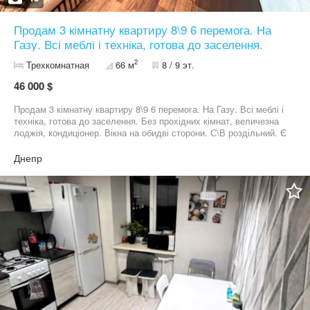
Оформление полного пакета документов. Активный поиск
Продам 3 кімнатну квартиру 8\9 6 перемога. На
Газу. Всі меблі і техніка, готова до заселення.
2
Трехкомнатная
66 м
8 / 9 эт.
46 000 $
Продам 3 кімнатну квартиру 8\9 6 перемога. На Газу. Всі меблі і
техніка, готова до заселення. Без прохідних кімнат, величезна
лоджія, кондиціонер. Вікна на обидві сторони. С\В роздільний. Є
відеоогляд 46 000 \торг ключі на руках 66 м2 093 47 15 722 050
63 49 895, Руслан Комісія АН 3%
Днепр