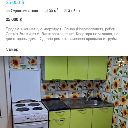
25 000 $
2
Однокомнатная
30 м
3 / 5 эт.
25 000 $
Продам 1-комнатную квартиру г. Самар (Новомосковск), район
Совхоз Этаж 3 из 5. Электроотопление. Квартира не угловая, на
две стороны дома. Сделан ремонт, заменена проводка и трубы.
Металлопластиковые окна. Плитка в коридоре и кухне,
линолеум в комнате. Цена: 25 000$ торг
Самар