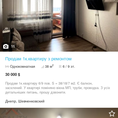
расположение: Рядом школы, магазины, городская больница
№7, остановки общественного транспорта. Все необходимое
для комфортной жизни находится в шаговой доступности. Цена:
30 000 $ + комиссия агентства ✅ Возможна покупка по
государственным программам. Телефон: 098 335 6371 Звоните
прямо сейчас и записывайтесь на просмотр! Рассмотрим ваши
предложения по цене.
11
Продам 1к.квартиру з ремонтом
2
Однокомнатная
38 м
6 / 9 эт.
30 000 $
Продам 1к.квартиру 6/9 пов. S = 38/18/7 м2. Є балкон,
засклений. У квартирі поміняно вікна МП, труби, проводка. З усіх
детальніших питань, прошу дзвонити.
Днепр, Шевченковский