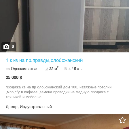
Зручна транспортна розв’язка дозволяє швидко дістатися будь-
якої частини міста. Квартира чудово підійде як для власного
проживання, так і для здачі в оренду. Телефонуйте та
домовляйтеся про перегляд! Можливо, саме ця квартира стане
вашим новим домом. Комунікації
8
1 к кв на пр.правды,слобожанский
2
Однокомнатная
32 м
4 / 5 эт.
25 000 $
продажа кв на пр слобожанский дом 100, натяжные потолки
,мпо,с/у в кафеле ,замена проводки на медную.продажа с
техникой и мебелью.
Днепр, Индустриальный