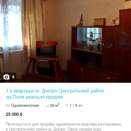
6
1 к квартира м. Дніпро Центральний район
пр.Поля реально продам
2
Однокомнатная
29 м
1 / 5 эт.
25 000 $
Пропонується для продажу однокімнатна квартира розташована
в Центральному районі м. Дніпро. Гарна локація буде