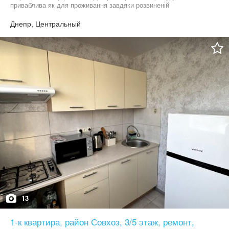
приваблива як для проживання завдяки розвиненій
інфрастуктурі, так і для інвестицій для оренди, особливо
подобової. Базовий стан під ваш ремонт, опалення центральне,
Днепр, Центральный
але є колонка. будинок цегляний, не кутова. Торг, ключи.
Перегляд за домовленістю.
13
1-к квартира, район Совхоз, 3/5 этаж, ремонт,