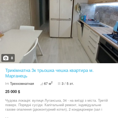
8
Трикімнатна 3к трьошка чешка квартира м.
Марганець
2
Трехкомнатная
67 м
3 / 5 эт.
25 000 $
Чудова локація: вулиця Луганська, 34 - на виїзді з міста. Третій
поверх. Порядні сусіди. Капітальний ремонт, індивідуальне
газове опалення (двоконтурний котел), 2 кондиціонери (зал і
спальня), частково мебльована (вбудовані кухня, шафа-купе в