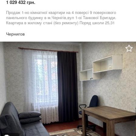
1 029 432 грн.
Продаж 1-но кімнатної квартири на 4 поверсі 9 поверхового
панельного будинку в м.Чернігів,вул 1-оі Танкової Бригади.
Квартира в жилому стані (без ремонту) Поряд школи 25,31
дитячий садок. Магазин Седам,Союз . Зручна транспортна
розвʼязка. На даний момент проживають квартиранти. Можливий
Чернигов
обмін.Продаж після 1.01.2026 року.