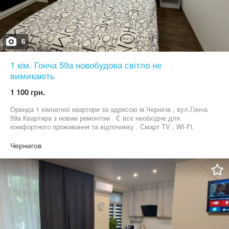
6
1 кім. Гонча 59а новобудова світло не
вимикають
1 100 грн.
Оренда 1 кімнатної квартири за адресою м.Чернігів , вул.Гонча
59а Квартира з новим ремонтом . Є все необхідне для
комфортного проживання та відпочинку . Смарт ТV , WI-Fi,
пральна машинка , телевізор , посуд , свіжі рушники . Паркінг у
дворі Можно по часово. Світло в будинку не вимикають
Чернигов