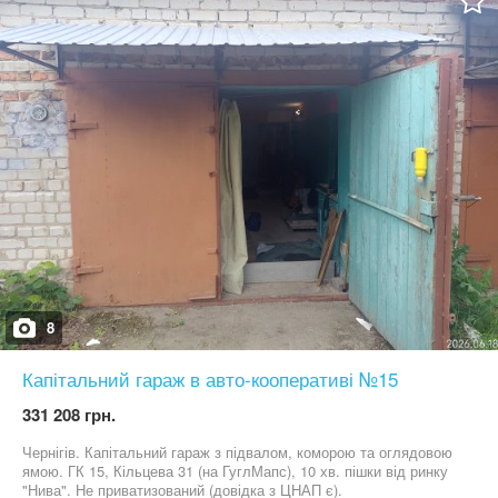
8
Капітальний гараж в авто-кооперативі №15
331 208 грн.
Чернігів. Капітальний гараж з підвалом, коморою та оглядовою
ямою. ГК 15, Кільцева 31 (на ГуглМапс), 10 хв. пішки від ринку
"Нива". Не приватизований (довідка з ЦНАП є).