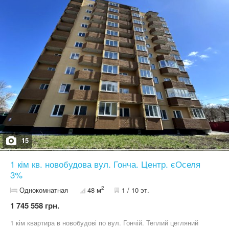
15
1 кім кв. новобудова вул. Гонча. Центр. єОселя
3%
2
Однокомнатная
48 м
1 / 10 эт.
1 745 558 грн.
1 кім квартира в новобудові по вул. Гончій. Теплий цегляний