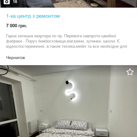
16
1-ка центр з ремонтом
7 000 грн.
Гарна затишна квартира по пр. Перемоги навпроти швейної
фабрики . Поруч бомбосховище,магазини, зупинки, школи. Є
відеоспостереження, а також техніка,меблі та все необхідне для
життя. Вартість 7000 грн. + Ком. + 100% АН одноразово. В
опалювальний період 6500 грн. Оплата за перший і останній
Чернигов
місяць перед заселенням. Телефонуйте- покази у любий вільний
для вас час.