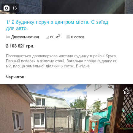
13
1/ 2 будинку поруч з центром міста. Є заїзд
для авто.
2
Двухкомнатная
60 м
6 соток
2 103 621 грн.
Пропонується двоповерхова частина будинку в районі Круга.
Перший поверех в жилому стані. Загальна площа будинку 60
м2, площа земельної ділянки 6 соток. Вигідне
місцерозташування, мінімум сусідів.
Чернигов