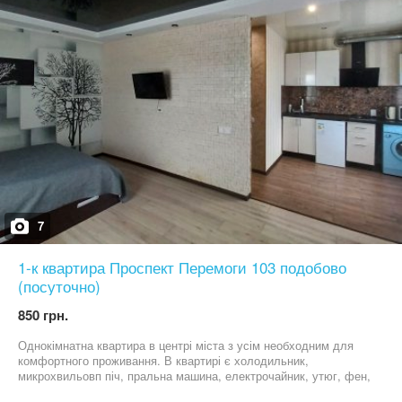
7
1-к квартира Проспект Перемоги 103 подобово
(посуточно)
850 грн.
Однокімнатна квартира в центрі міста з усім необходним для
комфортного проживання. В квартирі є холодильник,
микрохвильовп піч, пральна машина, електрочайник, утюг, фен,
кондиціонер, двоспальне ліжко з ортопедичним матрацом.