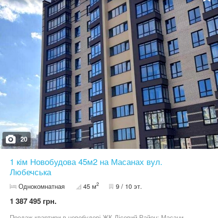
з виходом на балкон. Квадратний хол з місцем для вбудованих
меблів. Окремий сан вузол. В будинку є підземний паркінг ( є
можливість придбати парко місце) Поряд з будинком є вся
необхідна інфраструктура. Телефонуйте та домовимось про
перегляд.
20
1 кім Новобудова 45м2 на Масанах вул.
Любечська
2
Однокомнатная
45 м
9 / 10 эт.
1 387 495 грн.
Продаж квартири в новобудові ЖК Лісовий Район: Масани