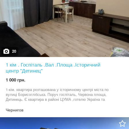
20
1 кім . Госпіталь .Вал .Площа .Історичний
центр "Детинец"
1 000 грн.
1-кім. квартира розташована у історичному центрі міста по
вулиці Борисоглібська. Поруч госпіталь, Червона площа,
Дитинець. Є квартира в районі ЦУМА ,готелю Україна та
Градецький, Круг ! У квартирі є: двоспальне ліжко, диван, кухня,
безкоштовна Wi-Fi зона,смарт телевізор, , холодильник,пральна
Чернигов
машина, плита, посуд. Проживання до 3 осіб. Ціна може
змінюватися залежно від кількості осіб. Ціни уточнюйте.
Заселення за наявності документів.