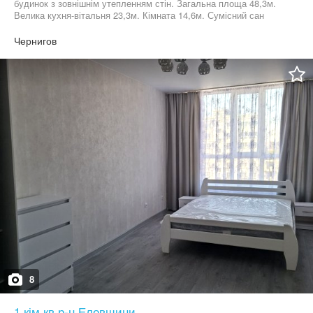
будинок з зовнішнім утепленням стін. Загальна площа 48,3м.
Велика кухня-вітальня 23,3м. Кімната 14,6м. Сумісний сан
вузол. Можна робити перепланування. Автономне опалення-
двоконтурний газовий котел. Лічильники на все. Поряд з
Чернигов
будинком є парковка, дитячий майданчик, в пішій доступності
магазини, супермаркети, ЦУМ та багато іншого. Телефонуйте та
домовимось про перегляд.
8
1 кім.кв р-н Еловщини