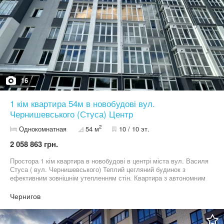
16
1 кім квартира 54м в новобудові вул.
Чернишевського (Стуса) Центр
2
Однокомнатная
54 м
10 / 10 эт.
2 058 863 грн.
Простора 1 кім квартира в новобудові в центрі міста вул. Василя
Стуса ( вул. Чернишевського) Теплий цегляний будинок з
ефективним зовнішнім утепленням стін. Квартира з автономним
опаленням - встановлений двоконтурний газовий котел.
Лічильники абсолютно на все вода, газ, електрика. Розводка
Чернигов
електрики та опалення. Машинна стяжка підлоги та чорнова
штукатурка стін. М/п вікна. Вхідні двері. Загальна площа
квартири 54,1м. Простора кімната з панорамним вікном та кухня