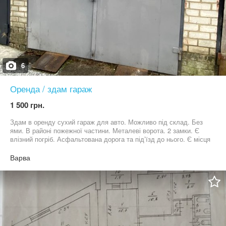
6
Оренда / здам гараж
1 500 грн.
Здам в оренду сухий гараж для авто. Можливо під склад. Без
ями. В районі пожежної частини. Металеві ворота. 2 замки. Є
влізний погріб. Асфальтована дорога та підʼїзд до нього. Є місця
для стелажів та доп обладнання. Є світло. Одна розетка.
Варва