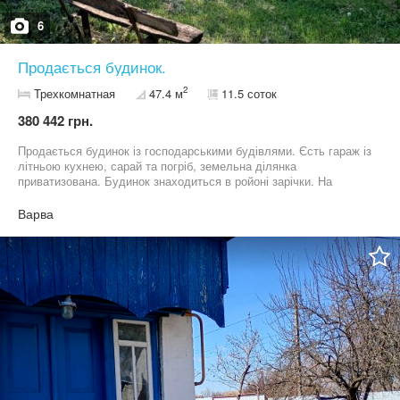
6
Продається будинок.
2
Трехкомнатная
47.4 м
11.5 соток
380 442 грн.
Продається будинок із господарськими будівлями. Єсть гараж із
літньою кухнею, сарай та погріб, земельна ділянка
приватизована. Будинок знаходиться в ройоні зарічки. На
ділянці ростуть фруктові дерева. Біля будинку прокладине нове
асфальтне покриття. Гарний торг .
Варва