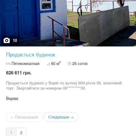
10
Продається будинок
2
Пятикомнатная
60 м
25 соток
626 611 грн.
Продається будинок у Варві по вулиці 900-річчя 56, можливий
торг. Звертайтеся за номером 09*********30.
Варва
← Предыдущая
Следующая →
1
2