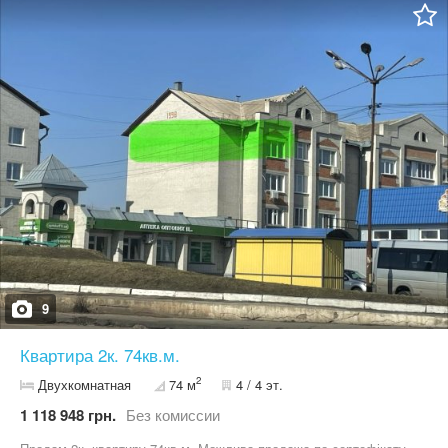
зручності в будинку, Меблі залишаються за домовленістю.
Також є літня кухня, цегляні сараї, погріб, 2 гаражі для авто.
Двір повністю забетонований та заасфальтований. Земельна
ділянка приватизована. Загальна площа – 0.1985 Га (0.14 Га –
під городом). Зручний під'їзд - дорога з твердим покриттям. Є
все для проживання. Реальному покупцеві -торг.
9
Квартира 2к. 74кв.м.
2
Двухкомнатная
74 м
4 / 4 эт.
1 118 948 грн.
Без комиссии