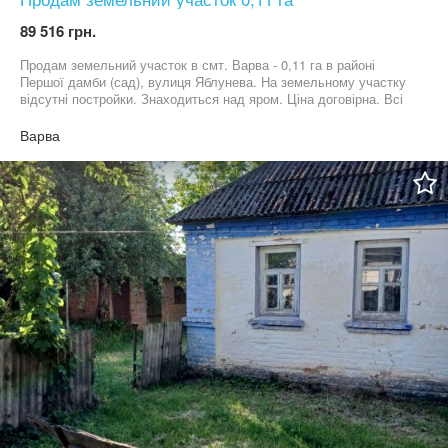
89 516 грн.
Продам земельний участок в смт. Варва - 0,11 га в районі
Першої дамби (сад), вулиця Яблунева. На земельному участку
відсутні постройки. Знаходиться над яром. Ціна договірна. Всі
запитання по телефону.
Варва