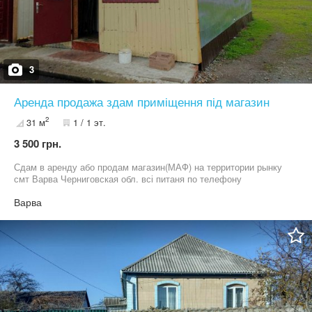
3
Аренда продажа здам приміщення під магазин
2
31 м
1 / 1 эт.
3 500 грн.
Сдам в аренду або продам магазин(МАФ) на территории рынку
смт Варва Черниговская обл. всі питаня по телефону
Варва