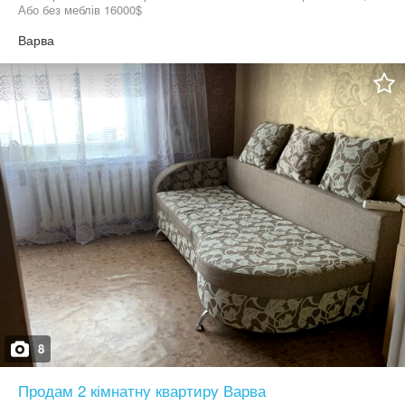
Або без меблів 16000$
Варва
8
Продам 2 кімнатну квартиру Варва