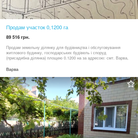
Продам участок 0,1200 га
89 516 грн.
Продам земельну ділянку для будівництва і обслуговування
житлового будинку, господарських будівель і споруд
(присадибна ділянка) площею 0.1200 на за адресою: смт. Варва,
вулиця Каштанова, 5 на території Варвинької селищної ради.
Ціна договірна 09******46
Варва