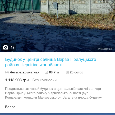
12
Будинок у центрі селища Варва Прилуцького
району Чернігівської області
2
Четырехкомнатная
88.7 м
20 соток
1 118 903 грн.
Без комиссии
Продається затишний будинок в центральній частині селища
Варва Прилуцького району Чернігівської області (вул. І.
Кондратця, колишня Маяковського). Загальна площа будинку
88.7 м.кв. (54.5 м.кв. - житлова; 34.2- допоміжна). 4 кімнати,
кухня, санвузол. Газовий котел + грубка, що під’єднана до
Варва
системи опалення, піч. Дворічний запас дров. Центральний
водопровід, вигрібна яма. Дах нещодавно оновлено. Усі