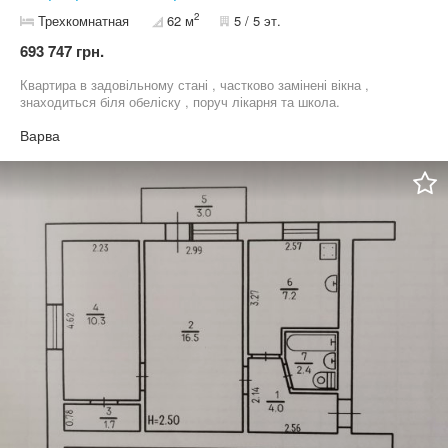
2
Трехкомнатная
62 м
5 / 5 эт.
693 747 грн.
Квартира в задовільному стані , частково замінені вікна ,
знаходиться біля обеліску , поруч лікарня та школа.
Варва