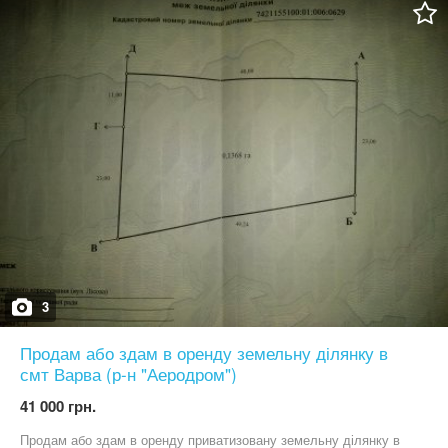
3
Продам або здам в оренду земельну ділянку в
смт Варва (р-н "Аеродром")
41 000 грн.
Продам або здам в оренду приватизовану земельну ділянку в