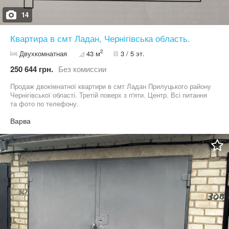
14
Квартира в смт Ладан, Чернігівська область.
2
Двухкомнатная
43 м
3 / 5 эт.
250 644 грн.
Без комиссии
Продаж двокімнатної квартири в смт Ладан Прилуцького району
Чернігівської області. Третій поверх з п'яти. Центр. Всі питання
та фото по телефону.
Варва