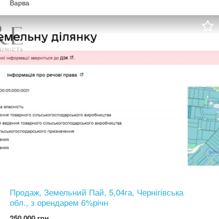
звертатися за телефоном 06*********62
Варва
Продаж, Земельний Пай, 5,04га, Чернігівська
обл., з орендарем 6%річн
250 000 грн.