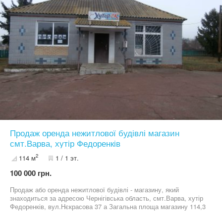
Просторий погреб площею 18 м² Господарські будівлі Город
Щедрий на врожаї сад Виноградник Цей будинок очікує на нову,
велику родину! Бажаєте більше деталей, телефонуйте! Агент з
нерухомості Марина Бірюзова
Продаж оренда нежитлової будівлі магазин
смт.Варва, хутір Федоренків
2
114 м
1 / 1 эт.
100 000 грн.
Продаж або оренда нежитлової будівлі - магазину, який
знаходиться за адресою Чернігівська область, смт.Варва, хутір
Федоренків, вул.Нєкрасова 37 а Загальна площа магазину 114,3
м.кв. Ціна обговорюється. За додатковою інформацією