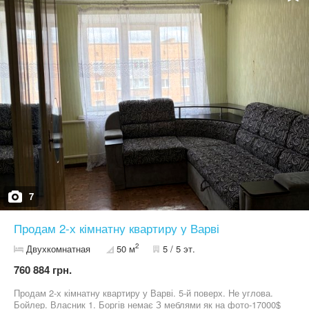
7
Продам 2-х кімнатну квартиру у Варві
2
Двухкомнатная
50 м
5 / 5 эт.
760 884 грн.
Продам 2-х кімнатну квартиру у Варві. 5-й поверх. Не углова.
Бойлер. Власник 1. Боргів немає З меблями як на фото-17000$