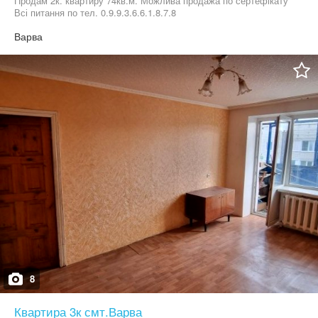
Продам 2к. квартиру 74кв.м. Можлива продажа по сертефікату
Всі питання по тел. 0.9.9.3.6.6.1.8.7.8
Варва
8
Квартира 3к смт.Варва