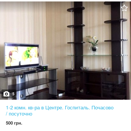
залишаються: кондиціонер, посудомийна машина, холодильник,
морозильна камера, пральна машина, духовка, бойлер,
двухконтурний котел. Також залишаються меблі. Ціна 70000 у.о.
можливий торг реальному покупцю.
5
1-2 комн. кв-ра в Центре. Госпиталь. Почасово
/ посуточно
500 грн.