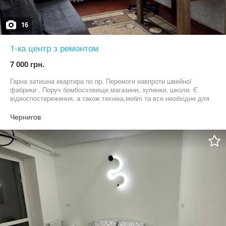
16
1-ка центр з ремонтом
7 000 грн.
Гарна затишна квартира по пр. Перемоги навпроти швейної
фабрики . Поруч бомбосховище,магазини, зупинки, школи. Є
відеоспостереження, а також техніка,меблі та все необхідне для
життя. Вартість 7000 грн. + Ком. + 100% АН одноразово. В
опалювальний період 6500 грн. Оплата за перший і останній
Чернигов
місяць перед заселенням. Телефонуйте- покази у любий вільний
для вас час.