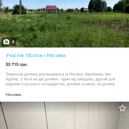
4
Участок 15соток г.Носовка
53 715 грн.
Земельна ділянка розташована в м.Носівка, оброблена, без
бур'яну, 2 Акти на дві ділянки - один під забудову, другий для
ведення сільського господарства, ділянки ухожені, на ділянці
стоїть електричний стовп.
Носовка