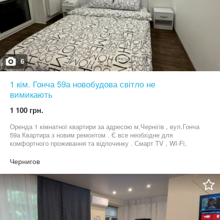
6
1 кім. Гонча 59а новобудова світло не
вимикають
1 100 грн.
Оренда 1 кімнатної квартири за адресою м.Чернігів , вул.Гонча
59а Квартира з новим ремонтом . Є все необхідне для
комфортного проживання та відпочинку . Смарт ТV , WI-Fi,
пральна машинка , телевізор , посуд , свіжі рушники . Паркінг у
дворі Можно по часово. Світло в будинку не вимикають
Чернигов