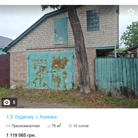
5
1/2 будинку с.Киянка
2
Трехкомнатная
75 м
10 соток
1 119 065 грн.