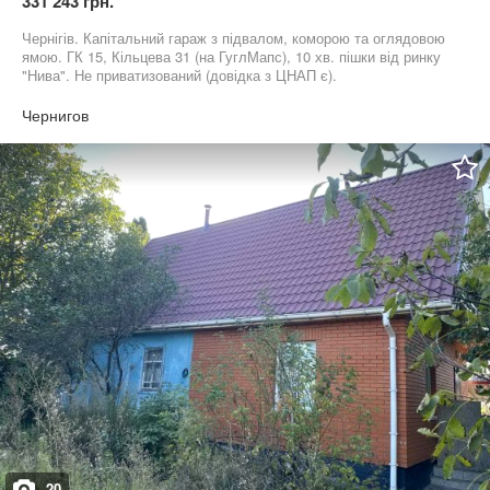
331 243 грн.
Чернігів. Капітальний гараж з підвалом, коморою та оглядовою
ямою. ГК 15, Кільцева 31 (на ГуглМапс), 10 хв. пішки від ринку
"Нива". Не приватизований (довідка з ЦНАП є).
Переоформлення шляхом «заміни» члена кооперативу без
участі нотаріуса. Внесок за 2026 рік сплачено. За
Чернигов
електроенергію боргу немає. З сусідами проблем немає. Дах не
тече, перекривали 2 роки тому. Адекватний торг.
20