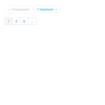
змінюватися залежно від кількості осіб. Ціни уточнюйте.
Заселення за наявності документів.
← Предыдущая
Следующая →
1
2
3
...