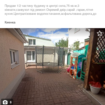
Продам 1/2 частину будинку в центрі села,75 кв.м,3
кімнати,санвузол під ремонт.Окремий двір,сарай ,гараж,літня
кухня.Централізоване водопостачання,асфальтована дорога,до
зупинки 2 хвилини.Документи готові до продажу!
Киенка
8