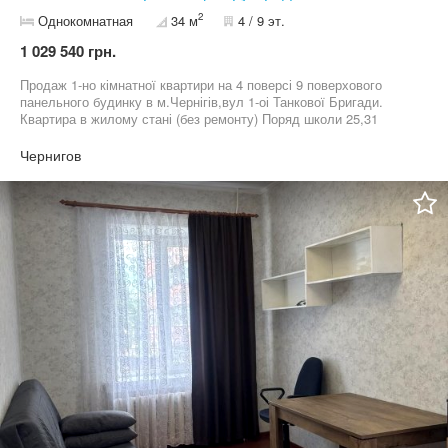
2
Однокомнатная
34 м
4 / 9 эт.
1 029 540 грн.
Продаж 1-но кімнатної квартири на 4 поверсі 9 поверхового
панельного будинку в м.Чернігів,вул 1-оі Танкової Бригади.
Квартира в жилому стані (без ремонту) Поряд школи 25,31
дитячий садок. Магазин Седам,Союз . Зручна транспортна
розвʼязка. На даний момент проживають квартиранти. Можливий
Чернигов
обмін.Продаж після 1.01.2026 року.