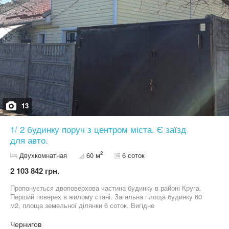
13
1/ 2 будинку поруч з центром міста. Є заїзд
для авто.
2
Двухкомнатная
60 м
6 соток
2 103 842 грн.
Пропонується двоповерхова частина будинку в районі Круга.
Перший поверех в жилому стані. Загальна площа будинку 60
м2, площа земельної ділянки 6 соток. Вигідне
місцерозташування, мінімум сусідів.
Чернигов