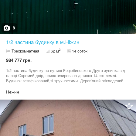
8
1/2 частина будинку в м.Ніжин
2
Трехкомнатная
62 м
14 соток
984 777 грн.
1/2 частина будинку по вулиці Коцюбинського Друга зупинка від
площі Окремий двір, приватизирована ділянка 14 сот землі.
Будинок газифікований,зі зручностями. Дерев'яний обкладений
цеглою. 3 кімнати ,кухня,веранда, санвузол. Потребує ремонту.
Нежин