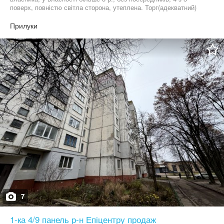
поверх, повністю світла сторона, утеплена. Торг(адекватний)
реальному покупцю при огляді. Деталі по телефону.
Прилуки
7
1-ка 4/9 панель р-н Епіцентру продаж