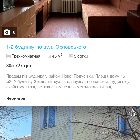
8
1/2 будинку по вул. Орловського
2
Трехкомнатная
45 м
3 сотки
805 727 грн.
Продам пів будинку у районі Нової Подусівки. Площа дому 45
м2. У будинку 3 кімнати, кухня, санвузол, передпокій. Будинок у
охайному стані, всі вікна замінені на металопластикові,
центральна вода та каналізація. Земельна ділянка 2 сотих. До
будинку освальтований під'їзд, у кроковій досяжності, магазини,
Чернигов
зупинка громадського транспорту, дитячій садочок. Дуже гарне,
тихе місце. Будинок підходить під є відновлення. На всі Ваші
питання відповім за телефоном ,залюбки влаштую перегляд!
Наталія А.Н. " Затишок"