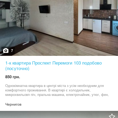
7
1-к квартира Проспект Перемоги 103 подобово
(посуточно)
850 грн.
Однокімнатна квартира в центрі міста з усім необходним для
комфортного проживання. В квартирі є холодильник,
микрохвильовп піч, пральна машина, електрочайник, утюг, фен,
кондиціонер, двоспальне ліжко з ортопедичним матрацом.
Рядом зупинка маршруток на Київ. Погодинно квартира здається
Чернигов
за 500 грн. Час до 16.00. Незалежно від часу заселення. В
будинку ліфта немає. Ціна в субботу 1000 грн Заїзд після 13.00
Виїзд до 12.00