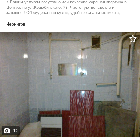
К Вашим услугам посуточно или почасово хорошая квартира в
Центре, по ул.Коцюбинского, 78. Чисто, уютно, светло и
затышно ! Оборудованная кухня, удобные спальные места,
всегда горячая вода ! Есть wi-fi и кабельное ТВ. Разместим 2+2
1час - 300грн. 2-4часа 400-500грн. Сутки 600-900грн. На
Чернигов
выходные и праздники цена обговаривается. Скорее звоните ))
Мы ждём именно Вас !
12