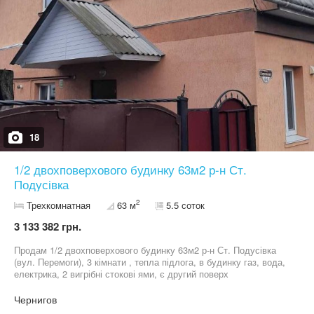
18
1/2 двохповерхового будинку 63м2 р-н Ст.
Подусівка
2
Трехкомнатная
63 м
5.5 соток
3 133 382 грн.
Продам 1/2 двохповерхового будинку 63м2 р-н Ст. Подусівка
(вул. Перемоги), 3 кімнати , тепла підлога, в будинку газ, вода,
електрика, 2 вигрібні стокові ями, є другий поверх
недобудований, всі комунікації до нього підведені. 5,5 соток
приватизованої землі, у дворі є господарські споруди, також є
Чернигов
душова та туалет з виведенням теплої води. В будинку