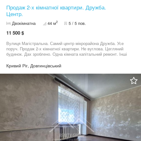
Продаж 2-х кімнатної квартири. Дружба.
Центр.
2
Двокімнатна
44 м
5 / 5 пов.
11 500 $
Вулиця Магістральна. Самий центр мікрорайона Дружба. Усе
поруч. Продаж 2-х кімнатної квартири. Не вуглова. Цегляний
будинок. Дах зроблено. Одна кімната капітальний ремонт. Інші
приміщення в звичайному жилому стані ( ретро).
Металопластикові вікна і труби. Бойлер. Кондиціонер. Майже
Кривий Ріг, Довгинцівський
усе що на фото залишається. Поруч АТБ, Варус, магазини,
кав'ярні, спорткомплекс, центр дитячого розвитку, школи, дитячі
садочки, трамвай, маршрутки. Телефонуйте розповім
детальніше. Ваш рієлтор Бартков Роман.