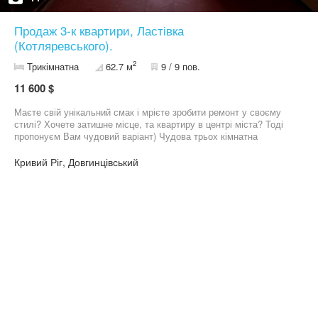
Продаж 3-к квартири, Ластівка
(Котляревського).
2
Трикімнатна
62.7 м
9 / 9 пов.
11 600 $
Маєте свій унікальний смак і мрієте зробити ремонт у своєму
стилі? Хочете затишне місце, та квартиру в центрі міста? Тоді
пропонуєм Вам чудовий варіант) Чудова трьох кімнатна
квартира на зручному дев'ятому поверсі дев'ятиповерхового
будинку. У дуже ліквідному районі нашого міста, на Ластівці
Кривий Ріг, Довгинцівський
(Котляревського), на якому створено чудові умови для життя та
є вся потрібна інфраструктура (садки, школи, магазини, зупинки
громадського транспорту, Автовокзал, ​​). Що стосується самої
квартири, вона в рідному стані, порожня і готова до реалізації
ваших найсміливіших дизайнерських фантазій. Є балкон, лоджія
, окремий санвузол та гарна кухня. Документи готові до
продажу! Телефонуйте, приходьте та купуйте! Можливо це те,
що Ви так довго шукали)