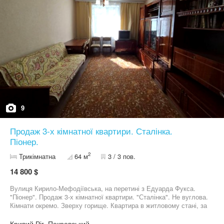
9
Продаж 3-х кімнатної квартири. Сталінка.
Піонер.
2
Трикімнатна
64 м
3 / 3 пов.
14 800 $
Вулиця Кирило-Мефодіївська, на перетині з Едуарда Фукса.
"Піонер". Продаж 3-х кімнатної квартири. "Сталінка". Не вуглова.
Кімнати окремо. Зверху горище. Квартира в житловому стані, за
бажанням ремонт під себе. Металопластикові вікна ( балкон
засклений деревом). Замінено опалення. На гарячу воду нова
Кривий Ріг, Покровський