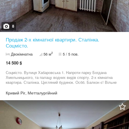
8
Продаж 2-х кімнатної квартири. Сталінка.
Соцмісто.
2
Двокімнатна
56 м
5 / 5 пов.
14 500 $
Соцмісто. Вулиця Хабаровська 1. Напроти парку Богдана
Хмельницького, та палацу водних видів спорту. 2-х кімнатна
квартира. Сталінка. Цегляний будинок. Осбб. Балкон є! Вільне
планування, великі окремі кімнати, велика кухня.
Металопластикові вікна і труби. Балкон засклений
Кривий Ріг, Метталургійний
металопластиком. Нова система опалення. Стан ретро, під ваш
ремонт. Крайній, спортивний поверх, але зверху не турбують
сусіди! Дах без проблем, зверху чердак. Без боргів і проблем.
Документи готові до продажу. Телефонуйте розповім
детальніше. Ваш рієлтор Роман.