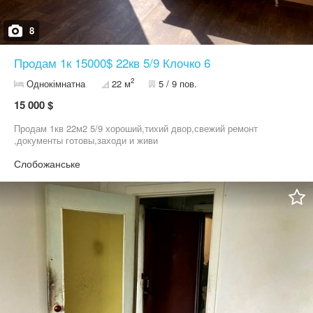
8
Продам 1к 15000$ 22кв 5/9 Клочко 6
2
Однокімнатна
22 м
5 / 9 пов.
15 000 $
Продам 1кв 22м2 5/9 хороший,тихий двор,свежий ремонт
,документы готовы,заходи и живи
Слобожанське