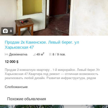
8
Продам 2к Каменское. Левый берег. ул
Харьковская 47
2
Двокімнатна
49 м
8 / 9 пов.
12 000 $
Продам 2-комнатную квартиру . 1-й микрорайон. Левый берег.Ул
Харьковская 47.Квартира под ремонт — отличная возможность
реализовать любой дизайн. Развитая инфраструктура, рядом
Эпицентр. Отличный вариант для жизни или инвестиций.
Слобожанське
Похожие объявления