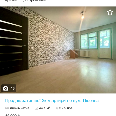
газова колонка. Поруч АТБ. Зупинка громадського транспорту.
Кафе. Магазини. Школа. Дитячий садок. Без боргів і проблем.
Телефонуйте розповім детальніше. Ваш рієлтор Роман.
16
Продаж затишної 2к квартири по вул. Пісочна
2
Двокімнатна
44.1 м
3 / 5 пов.
12 900 $