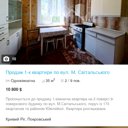
10
Продаж 1-к квартири по вул. М. Світальського
2
Однокімнатна
35 м
2 / 9 пов.
10 800 $
Пропонується до продажу 1-кімнатна квартира на 2 поверсі 9-
поверхового будинку по вул. М.Світальського, поруч із 173
кварталом та районом Ювілейної. Квартира розташована
всередині будинку, не кутова, тепла та світла. Вікна виходять у
тихий двір, що забезпечує комфорт і затишок. Простора кухня
Кривий Ріг, Покровський
стане окремою перевагою для тих, хто цінує комфорт і простір.
Є засклений балкон, суміжний санвузол, встановлені