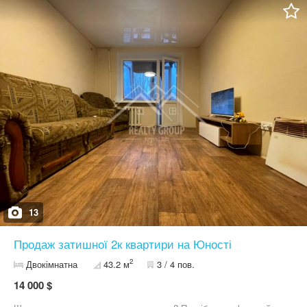
металопластикові вікна, бойлер та двофазний електролічильник.
Будинок під управлінням ОСББ, обладнаний теплолічильником,
що дозволяє економити на комунальних платежах. Під’їзд
чистий та доглянутий, ліфт працює. Квартира без сучасного
ремонту, тому у вас є чудова можливість зробити все на
власний смак, не переплачуючи за чужі дизайнерські рішення.
Поруч із будинком є все необхідне для комфортного життя:
ринок, магазини, дитячий садок, школа, зупинки громадського
транспорту та інші об’єкти інфраструктури. Документи повністю
готові до продажу. Швидкий вихід на угоду. Телефонуйте, щоб
отримати додаткову інформацію та домовитися про перегляд.
Ця квартира може стати вашим новим затишним домом!
13
Продаж затишної 2к квартири на Юності
2
Двокімнатна
43.2 м
3 / 4 пов.
14 000 $