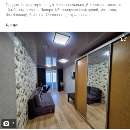
Продам 1к квартиру по вул. Краснопільська ,6 Квартира площею
19 м2 , під ремонт. Поверх 1/5, санвузол суміщений, м/п вікна,
без балкону, без газу. Опалення централізоване.
Дніпро
7