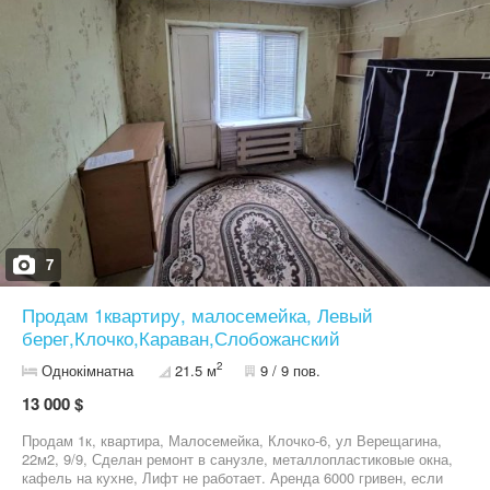
7
Продам 1квартиру, малосемейка, Левый
берег,Клочко,Караван,Слобожанский
2
Однокімнатна
21.5 м
9 / 9 пов.
13 000 $
Продам 1к, квартира, Малосемейка, Клочко-6, ул Верещагина,
22м2, 9/9, Сделан ремонт в санузле, металлопластиковые окна,
кафель на кухне, Лифт не работает. Аренда 6000 гривен, если