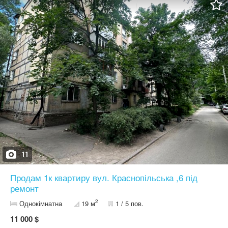
11
Продам 1к квартиру вул. Краснопільська ,6 під
ремонт
2
Однокімнатна
19 м
1 / 5 пов.
11 000 $