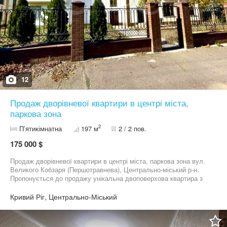
12
Продаж дворівневої квартири в центрі міста,
паркова зона
2
П’ятикімнатна
197 м
2 / 2 пов.
175 000 $
Продаж дворівневої квартири в центрі міста, паркова зона вул.
Великого Кобзаря (Першотравнева), Центрально-міський р-н.
Пропонується до продажу унікальна двоповерхова квартира з
окремим входом, власна огороджена територія дозволяє
облаштувати зону відпочинку, барбекю або дитячий майданчик,
Кривий Ріг, Центрально-Міський
що створює повне відчуття приватного будинку. Ідеальний
варіант для тих, хто цінує комфорт, тишу та власний простір.
Квартира розташована в будинку, який є історичною пам’яткою