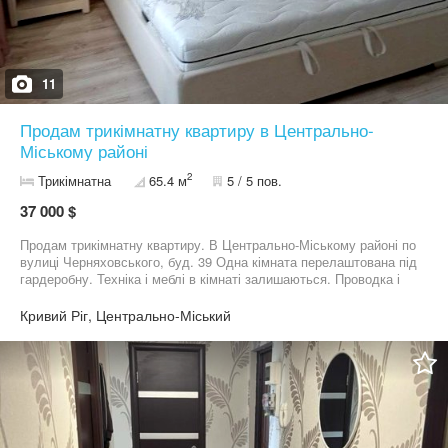
11
Продам трикімнатну квартиру в Центрально-
Міському районі
2
Трикімнатна
65.4 м
5 / 5 пов.
37 000 $
Продам трикімнатну квартиру. В Центрально-Міському районі по
вулиці Черняховського, буд. 39 Одна кімната перелаштована під
гардеробну. Техніка і меблі в кімнаті залишаються. Проводка і
сантехніка замінені Встановлені всі лічильники. Вікна
металопластикові. Підлога - ламінат і кахель. Дах перекритий.
Кривий Ріг, Центрально-Міський