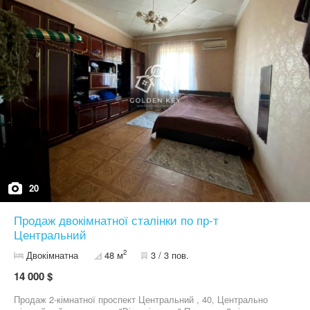
Пропозиція від ріелтора , 09*********68 Марія Веремчук.
Запрошую на показ.
20
Продаж двокімнатної сталінки по пр-т
Центральний
2
Двокімнатна
48 м
3 / 3 пов.
14 000 $
Продаж 2-кімнатної проспект Центральний , 40, Центрально