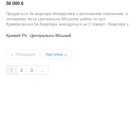
56 000 $
Продається 3к квартира 9поверхівка з автономним опаленням, в
затишному місці Центрально-Міському районі по вул
Кривбасівська 54.Квартира знаходиться на 2 поверсі. Квартира з
меблями, лоджія,телевізори,2 кондиціонера,вся техніка
залишається, меблі теж залишаються,теплі поли водяні кухня,
Кривий Ріг, Центрально-Міський
ванна, туалет. Встановлений осмос(питна вода), нова
проводка,Підʼїзд утеплений та ліфт. Поруч є комплекс
СПОРТФІТ, магазини, парки. Всі деталі за номером. Набирайте!
← Попередня
Наступна →
Торг!
1
2
3
...