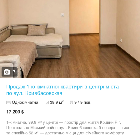
болер проведена окрема проводка і встановлений автомат.
Маємо чудовий, затишний, зелений двір , достатня кількість
паркувальних місць. Поруч з будинком розташована вся
необхідна інфраструктура, така як школа(450 м), АТБ(450 м), ,
дитячий садок 300 метрів,Зупинка кільцева маршруток 100 м ,
продуктовий магазин 100 м . Річка 300 метрів. Водоспад 10
хвилин пішки. Квартира для сім ї Ви знайдете все необхідне для
комфортного та зручного життя у цьому районі. За детальною
інформацєю, ТЕЛЕФОНУЙ! Ключі на руках. Перегляд за
домовленістю
7
Продаж 1но кімнатної квартири в центрі міста
по вул. Кривбасовская
2
Однокімнатна
39.9 м
9 / 9 пов.
17 200 $
1-кімнатна, 39,9 м² у центрі — простір для життя Кривий Ріг,
Центрально-Міський район,вул. Кривобасівська 9 поверх — тихо
та спокійно 52 м² — достатньо місця для сімейного комфорту
покращене планування — все логічно і зручно великий хол —