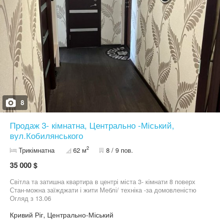
8
Продаж 3- кімнатна, Центрально -Міський,
вул.Кобилянського
2
Трикімнатна
62 м
8 / 9 пов.
35 000 $
Світла та затишна квартира в центрі міста 3- кімнати 8 поверх
Стан-можна заїжджати і жити Меблі/ техніка -за домовленістю
Огляд з 13.06
Кривий Ріг, Центрально-Міський