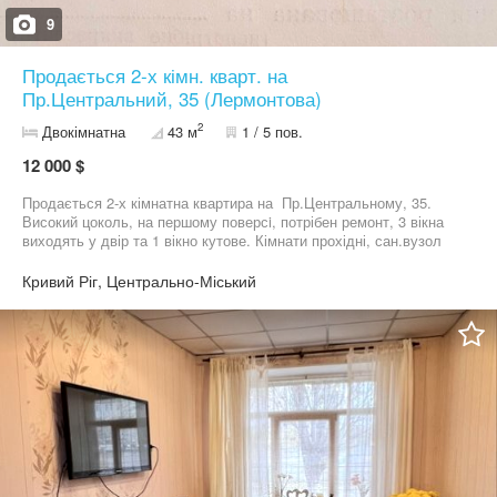
9
Продається 2-х кімн. кварт. на
Пр.Центральний, 35 (Лермонтова)
2
Двокімнатна
43 м
1 / 5 пов.
12 000 $
Продається 2-х кімнатна квартира на Пр.Центральному, 35.
Високий цоколь, на першому поверсi, потрібен ремонт, 3 вікна
виходять у двір та 1 вікно кутове. Кімнати прохідні, сан.вузол
суміжний. Комунікації: Газ, Центральний водопровід, Електрика,
Вивіз відходів, Асфальтована дорога, Центральна каналізація.
Кривий Ріг, Центрально-Міський
Неподалік є школи, дитячі садки, парк, торгові центри. Боргiв по
квартирi немає. Якщо ви маєте інші питання звертайтеся за
вказаним номером телефону на Телеграм. Власниk.