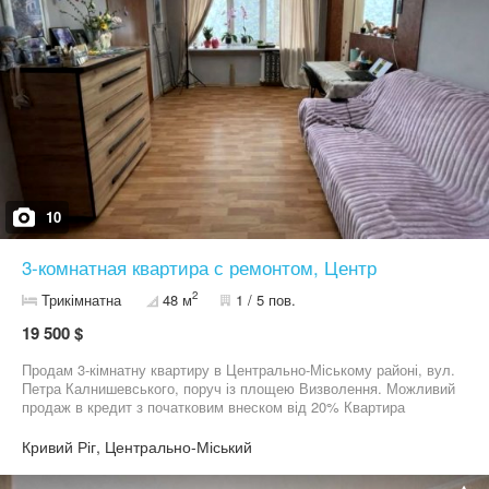
10
3-комнатная квартира с ремонтом, Центр
2
Трикімнатна
48 м
1 / 5 пов.
19 500 $
Продам 3-кімнатну квартиру в Центрально-Міському районі, вул.
Петра Калнишевського, поруч із площею Визволення. Можливий
продаж в кредит з початковим внеском від 20% Квартира
простора, зручне планування - відмінний варіант для сім’ї.
Зроблений хороший ремонт, можна одразу заїжджати та жити
Кривий Ріг, Центрально-Міський
без додаткових вкладень. Усі меблі та техніка залишаються!
Розташована на 1 поверсі 5-поверхового будинку, на вікнах