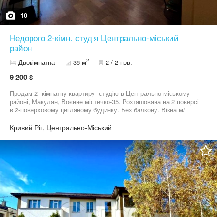
10
Недорого 2-кімн. студія Центрально-міський
район
2
Двокімнатна
36 м
2 / 2 пов.
9 200 $
Продам 2- кімнатну квартиру- студію в Центрально-міському
районі, Макулан, Воєнне містечко-35. Розташована на 2 поверсі
в 2-поверховому цегляному будинку. Без балкону. Вікна м/
пластик. Тепла, світла. Кілька років тому був капітальний
ремонт, який можна злегка освіжити. Гаряча вода завжди -
Кривий Ріг, Центрально-Міський
газова колонка. Лічильники на всі комунікації. Є Інтернет,
Супутникове ТБ.