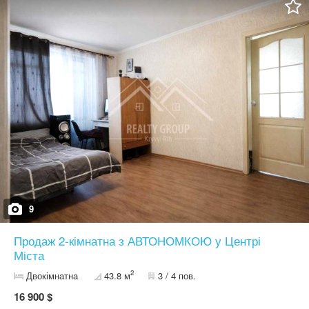
встановлені ковані решітки. Будинок у хорошому стані, високий
цоколь, доглянутий. Район тихий та зручний - поруч транспорт,
магазини, усе необхідне. Можливий обмін на кілька автомобілів
або один дорожчий. Також у цьому ж будинку є 4-кімнатна
квартира - дивіться мої оголошення.
9
Продаж 2-кімнатна з АВТОНОМКОЮ у Центрі
Міста
2
Двокімнатна
43.8 м
3 / 4 пов.
16 900 $