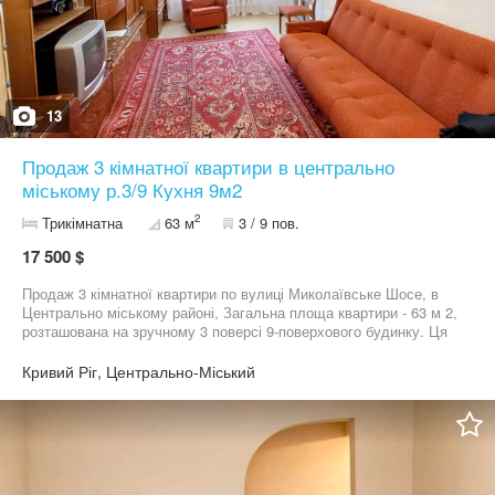
13
Продаж 3 кімнатної квартири в центрально
міському р.3/9 Кухня 9м2
2
Трикімнатна
63 м
3 / 9 пов.
17 500 $
Продаж 3 кімнатної квартири по вулиці Миколаївське Шосе, в
Центрально міському районі, Загальна площа квартири - 63 м 2,
розташована на зручному 3 поверсі 9-поверхового будинку. Ця
квартира має чудове планування: окремі 3 кімнати , велика зала
з власним балконом, Спальня з власною просторою лоджією,
Кривий Ріг, Центрально-Міський
окрема дитяча спальня , ванна кімната і туалет окремі. Квартира
з косметичним ремонтом, вона має гарний житловий стан, що
дозволить вам заселитись і жити відразу ,а не робити ремонт ,
квартира має гарне планування, вікна виходять на дві сторони
будинку. Замінені труби на воду і каналізацію. Кладовка окрема
в коридорі для домашніх речей. В кухні окрема кладовка. На