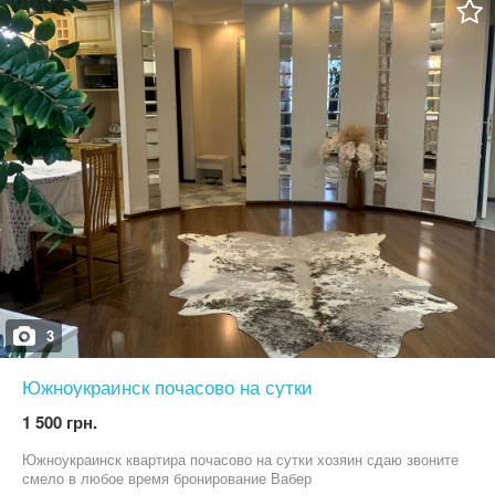
посуточно, без посредников.
3
Южноукраинск почасово на сутки
1 500 грн.
Южноукраинск квартира почасово на сутки хозяин сдаю звоните
смело в любое время бронирование Вабер