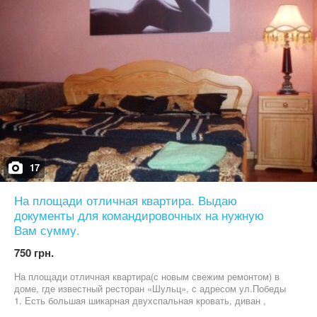
оборудована большим телевизором (50 каналов цифрового
кабельного телевидения), большим мягким диваном
(дополнительно 2 спальных места). Кухня оснащена абсолютно
всей новой бытовой техникой итальянского производства от
микроволновки до стиральной машинки. Совмещенный санузел
с новой ванной. Высокоскоростной интернет wi-fi. Цена от 850 до
1200 грн. в сутки в зависимости от дней, их количества, сезона
и спроса, но в праздничные и выходные дни чуть дороже. Цена
для пары на Новый год от 2000 грн. Не сдается для
праздничных мероприятий и большого количества людей!
Командировочным выдаю документы на необходимую Вам
сумму. Фотографии квартиры соответствуют действительности..
17
На площади отличная квартира. Выдаю
документы для командировочных на нужную
Вам сумму.
750 грн.
На площади отличная квартира(с новым свежим ремонтом) в
доме, где известный ресторан «Шульц», с адресом ул.Победы
1. Есть большая шикарная двухспальная кровать, диван ,
кондиционер, интернет WI-FI, кабельное 60 каналов, горячая