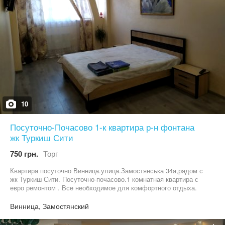
10
Посуточно-Почасово 1-к квартира р-н фонтана
жк Туркиш Сити
750 грн.
Торг
Квартира посуточно Винница.улица.Замостянська 34а,рядом с
жк Туркиш Сити. Посуточно-почасово.1 комнатная квартира с
евро ремонтом . Все необходимое для комфортного отдыха.
Интернет, Wi-Fi . Возле дома парковка для авто платная и без
латная . При необходимости выдаются отчётные документы.
Винница, Замостянский
Уборка проводится перед поселением. ЦЕНА аренды зависит от
срока проживания и количества человек . Сдается почасово и