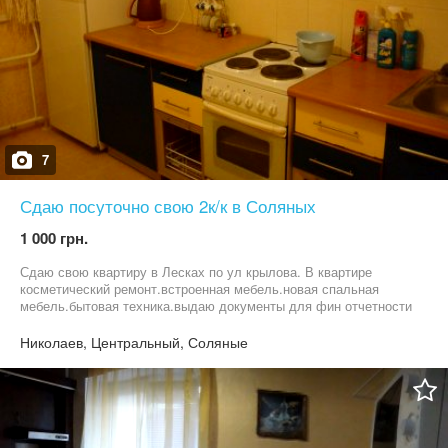
можете дозвонитися то пишіть або телефонуйте на Viber,
WhatsApp, Telegram. Відповідаю швидко. Телефонуйте:
0990336175, 0671454555, 0631122672
7
Сдаю посуточно свою 2к/к в Соляных
1 000 грн.
Сдаю свою квартиру в Лесках по ул крылова. В квартире
косметический ремонт.встроенная мебель.новая спальная
мебель.бытовая техника.выдаю документы для фин отчетности
3 группа)
Николаев, Центральный, Соляные