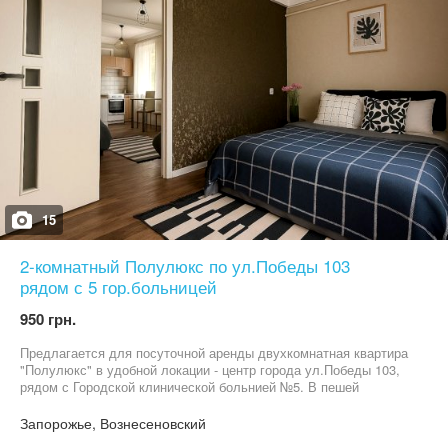
15
2-комнатный Полулюкс по ул.Победы 103
рядом с 5 гор.больницей
950 грн.
Предлагается для посуточной аренды двухкомнатная квартира
"Полулюкс" в удобной локации - центр города ул.Победы 103,
рядом с Городской клинической больнией №5. В пешей
доступности расположены супермаркет АТБ, продуктовый
магазин "Ласточка", банкоматы, аптеки, отделения Новой почты,
Запорожье, Вознесеновский
остановка общественного транспорта. Квартира с хорошим