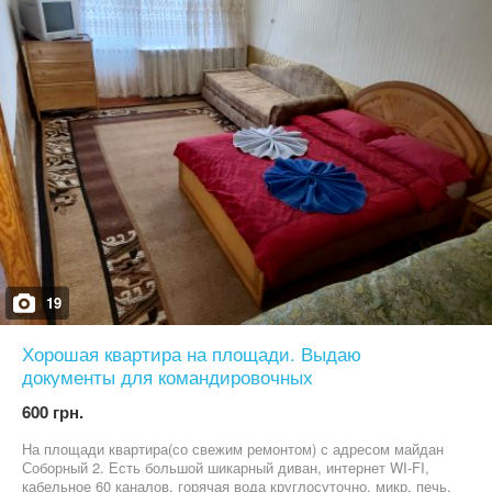
. Стоимость за сутки для пары от 570 грн. Для троих мужчин от
670 грн. Цена зависит от спроса, дня недели, в выходные и
праздничные дни дороже. Дополнительное спальное место
плюс 100 гривен. Цена почасово от 400 гривен (за 2-3 часа в
дневное время). . Предоставляю отчетные командировочные
документы – налоговый фискальный чек с QR-кодом, счета и
копии регистрационных документов ЧП. . На sms-сообщения
отвечаю с большим опозданием. Лучше звоните
19
Хорошая квартира на площади. Выдаю
документы для командировочных
600 грн.
На площади квартира(со свежим ремонтом) с адресом майдан
Соборный 2. Есть большой шикарный диван, интернет WI-FI,
кабельное 60 каналов, горячая вода круглосуточно, микр. печь,