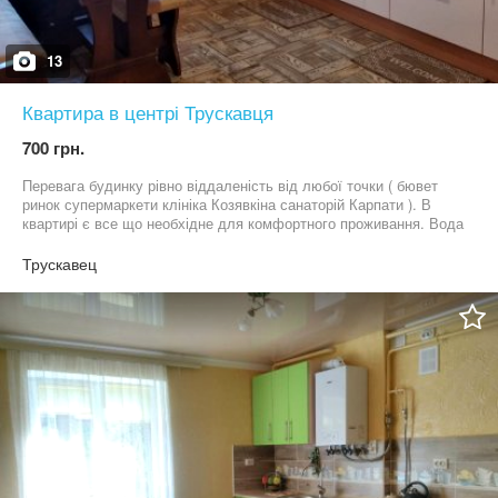
13
Квартира в центрі Трускавця
700 грн.
Перевага будинку рівно віддаленість від любої точки ( бювет
ринок супермаркети клініка Козявкіна санаторій Карпати ). В
квартирі є все що необхідне для комфортного проживання. Вода
цілодобово. індивідуальне опалення . Біля будинку дитячий
майданчик та парковка.
Трускавец