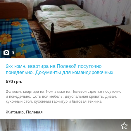
9
2-х комн. квартира на Полевой посуточно
понедельно. Документы для командировочных
570 грн.
2-х комн. квартира на 1-ом этаже на Полевой сдается посуточно
и понедельно. Есть вся мебель: двуспальная кровать, диван,
кухонный стол, кухонный гарнитур и бытовая техника:
телевизор, микроволновка, холодильник, плита, электрический
чайник, утюг, фен, стиральная машина. Всегда свежее
Житомир, Полевая
постельное белье и полотенца. Горячая вода круглосуточно.
Безлимитный интернет wi-fi. Фото квартиры соответствуют
действительности. Рядом с домом большая стоянка для
автомобилей, супермаркет, магазины, аптеки, отделения банков.