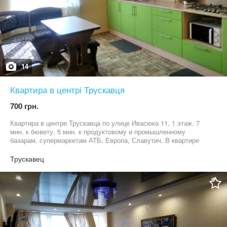
14
Квартира в центрі Трускавця
700 грн.
Квартира в центре Трускавца по улице Ивасюка 11, 1 этаж. 7
мин. к бювету, 5 мин. к продуктовому и промышленному
базарам, супермаркетам АТБ, Европа, Славутич. В квартире
есть: спутниковое ТВ, микроволновка, холодильник, фен, утюг,
посуда, автономное отопление, вода круглосуточно. Большая
Трускавец
двух спальная кровать, два раскладных кресла. Рядом
находится клиника Козявкина и санаторий Карпати. У дома есть
парковка и детская площадка.