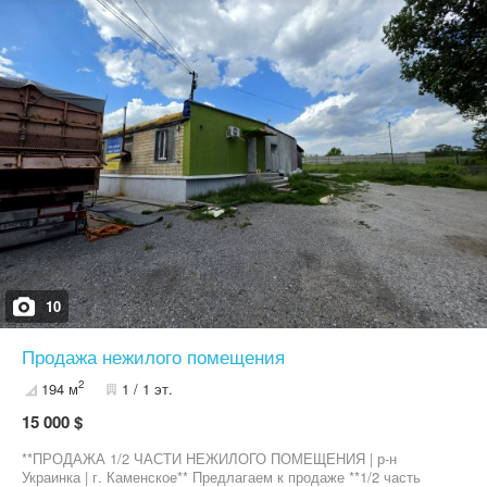
переміщення важких об'єктів. На території розміщено
трансформаторну підстанцію з потужністю 630 кВт. Підведено
газову трубу високого тиску. Передбачено офісні приміщення
загальною площею понад 400 м². Неподалік розташована
залізнична колія, яка забезпечує зручне транспортування
вантажів. Об'єкт має вигідне розташування та всі необхідні
інженерні комунікації для повноцінної роботи виробничого або
логістичного підприємства. Для отримання додаткової
інформації або організації перегляду просимо звертатися за
контактним телефоном.
10
Продажа нежилого помещения
2
194 м
1 / 1 эт.
15 000 $
**ПРОДАЖА 1/2 ЧАСТИ НЕЖИЛОГО ПОМЕЩЕНИЯ | р-н
Украинка | г. Каменское** Предлагаем к продаже **1/2 часть