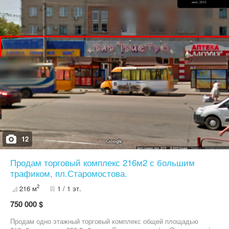
канализация яма, отопление в боксах Новая кровля,
сигнализация, огорожено, отличный асфальтированный
подъезд. Сейчас все в аренде. Цена - 225 000$
12
Продам торговый комплекс 216м2 с большим
трафиком, пл.Старомостова.
2
216 м
1 / 1 эт.
750 000 $
Продам одно этажный торговый комплекс общей площадью