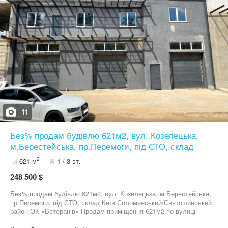
електрокотел, морозильна камера 5.5м2, хоспер-мангал з
виведеною на дах будинку витяжною системою) -заведено 120
кВт -3 хвилини пішки до станції метро Славутич -популярне у
відвідувачів місце, своя база постійних клієнтів! -ресторан
новий, діючий та прибутковий!
11
Без% продам будівлю 621м2, вул. Козелецька,
м.Берестейська, пр.Перемоги, під СТО, склад
2
621 м
1 / 3 эт.
248 500 $
Без% продам будівлю 621м2, вул. Козелецька, м.Берестейська,
пр.Перемоги, під СТО, склад Київ Соломянський/Святошинський
район ОК «Ветеранів» Продам приміщення 621м2 по вулиці
Козелецька: • нова монолітно-каркасна, утеплена будівля • 3