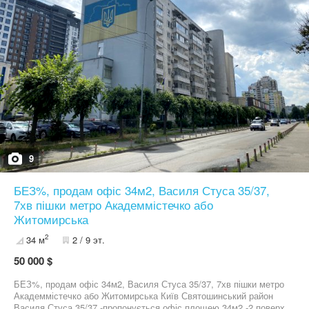
9
БЕЗ%, продам офіс 34м2, Василя Стуса 35/37,
7хв пішки метро Академмістечко або
Житомирська
2
34 м
2 / 9 эт.
50 000 $
БЕЗ%, продам офіс 34м2, Василя Стуса 35/37, 7хв пішки метро
Академмістечко або Житомирська Київ Святошинський район
Василя Стуса 35/37 -пропонується офіс площею 34м2 -2 поверх