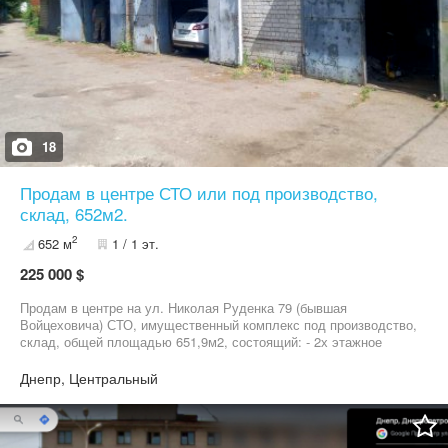
18
Продам в центре СТО или под производство,
склад, 652м2.
2
652 м
1 / 1 эт.
225 000 $
Продам в центре на ул. Николая Руденка 79 (бывшая
Войцеховича) СТО, имущественный комплекс под производство,
склад, общей площадью 651,9м2, состоящий: - 2х этажное
здание под офис, площадью 150 м2, отдельный вход, 7
кабинетов, состояние без ремонта; - помещение используемое
Днепр, Центральный
под склад 90м2,высота 3м ; - боксы 103м2+108м2+53м2, высота
4,2м, - отдельно стоящий бокс 115м2, высота 3,5м; - сторожка; -
с/у+душевая; - участок 13,24 сот/аренда до 2031 года;
Коммуникации: электричество 380в, центральная вода,