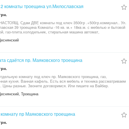
емя.
2 комнаты троещина ул.Милославская
грн.
АСТОЯЩ. Сдам ДВЕ комнаты под ключ 3500гр .+500гр.коммунал.. Ул.
авская 39 троещина Комнаты -16 кв. м.+ 18кв.м. с мебелью и бытовой
ой, газ-плита.холодильник, стиральная машина автомат,
олновая печь, чайник . имеется интернет, встроена кухня.с\у
Деснянский
ьный -кафель -Конечная остановка всего транспорта. 114. 101. 191.
4. 233. 590. тр. 31. 37. ав. 73. отлична транспортная развязка по всему
 звоните уточняйте предложим и подберем другие варианты
та сдаётся пр. Маяковского троещина
грн.
тдельную комнату под ключ пр. Маяковского троещина, газ,
нная кухня. Ванная кафель. Есть вся мебель и техника рассматриваем
л. Цены разные. Звоните договоримся. Или пишите на Вайбер.
Деснянский, Троещина
комнату пр Маяковского троещина
грн.