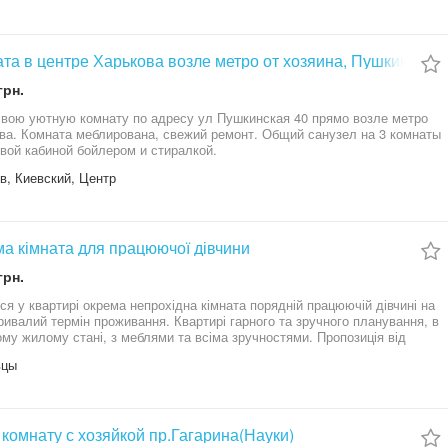
та в центре Харькова возле метро от хозяина, Пушкинская
грн.
вою уютную комнату по адресу ул Пушкинская 40 прямо возле метро
ва. Комната меблирована, свежий ремонт. Общий санузел на 3 комнаты
вой кабиной бойлером и стиралкой.
в, Киевский, Центр
а кімната для працюючої дівчини
грн.
ся у квартирі окрема непрохідна кімната порядній працюючій дівчині на
ривалий термін проживання. Квартирі гарного та зручного планування, в
му жилому стані, з меблями та всіма зручностями. Пропозиція від
ка. Власник у квартирі не проживає. Посередникам не турбувати.
вцы
 інформації - тільки в телефонній розмові (на смс не відповідаю)
комнату с хозяйкой пр.Гагарина(Науки)