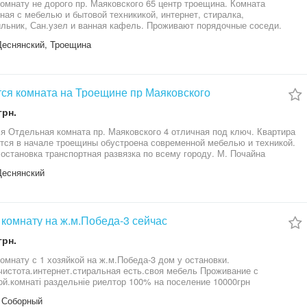
омнату не дорого пр. Маяковского 65 центр троещина. Комната
ная с мебелью и бытовой техникикой, интернет, стиралка,
льник, Сан.узел и ванная кафель. Проживают порядочные соседи.
е уточняйте остальное по телефону. Договоримся на просмотр.
Деснянский, Троещина
ся комната на Троещине пр Маяковского
грн.
я Отдельная комната пр. Маяковского 4 отличная под ключ. Квартира
тся в начале троещины обустроена современной мебелью и техникой.
остановка транспортная развязка по всему городу. М. Почайна
езды м. Дарница 15мин езды, Левобережная 20мин. Звоните или
Деснянский
 на Вайбер. Цена договорная
комнату на ж.м.Победа-3 сейчас
грн.
омнату с 1 хозяйкой на ж.м.Победа-3 дом у остановки.
чистота.интернет.стиральная есть.своя мебель Проживание с
ой.комнаті раздельніе риелтор 100% на поселение 10000грн
 Соборный