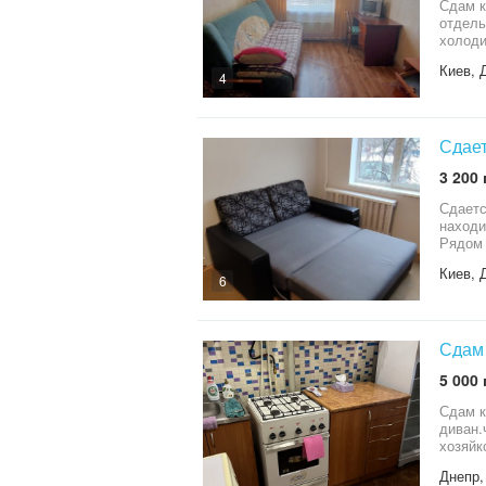
Сдам к
отдель
холоди
Звонит
Киев, 
4
Сдает
3 200 
Сдаетс
находи
Рядом 
10мин.
Киев, 
пишите
6
Сдам 
5 000 
Сдам к
диван.
хозяйк
Днепр,