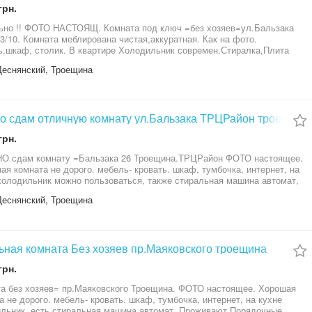
грн.
ьно !! ФОТО НАСТОЯЩ. Комната под ключ =без хозяев=ул.Бальзака
. 3/10. Комната меблирована чистая,аккуратная. Как на фото.
ь,шкаф, столик. В квартире Холодильник современ.Стиралка,Плита
керамика. Порядочные соседи в 3-х ком.кварт. . в комнате -1 девушка и
Деснянский, Троещина
ь. ЗВОНИТЕ отличный вариант. Остальное по телефону или
жим другие варианты
о сдам отличную комнату ул.Бальзака ТРЦРайон троещина
грн.
О сдам комнату =Бальзака 26 Троещина.ТРЦРайон ФОТО настоящее.
ая комната не дорого. мебель- кровать. шкаф, тумбочка, интернет, на
холодильник можно пользоваться, также стиральная машина автомат,
чные соседи. Отличная транспортная развязка- скоростной трамвай и
Деснянский, Троещина
маршруток по всему Киеву. Звоните-предложим варианты.
ьная комната Без хозяев пр.Маяковского троещина
грн.
а без хозяев= пр.Маяковского Троещина. ФОТО настоящее. Хорошая
а не дорого. мебель- кровать. шкаф, тумбочка, интернет, на кухне
льник, есть стиральная машина автомат, Проживают Порядочные