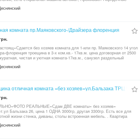
. Отличная транспортная развязка на все направления до Любого
Деснянский
по всему Киеву. Звоните- подскажем и подберем другие варианты.
ная комната пр.Маяковского-/Драйзера флоренция
грн.
астоящ=Сдается без хозяев комната для 1-или пр. Маяковского 14 угол
ра-флоренция троещина в 3-х ком.кв.- 17кв.м. цена договорная от 2500
ккуратная, чистая и уютная комната-17кв.м., санузел раздельный
 ,встроена кухня. Комната- Обустроена всем необходимым
Деснянский
менная мебель- Кровать-диван ,стенка ,стол, тумбочка,ТВ . Так же есть
льник, стиралка.посуда. Рядом магазины, базар, остановка, к метро
минут транспортом. Отличная транспортная развязка до м.Оболонь,
ка, Черниговская Левобережн, Лесная, Крещатик, ЖД Вокзал и много
 = ЗВОНИТЕ договоримся, есть РАЗНЫЕ варианты
ина отличная комната =без хозяев=ул.Бальзака ТРЦ Райо
грн.
ЛЬНО=ФОТО РЕАЛЬНЫЕ=Сдам ДВЕ комнаты= без хозяев=
т.ул Бальзака 26, цена 1 ОДНА 3000гр, другая 3300гр. Есть все для
тной жизни стенка, диваны, столы встроенная мебель. . Квартира
 укомлектована техникой и мебелью,современный
Деснянский
льник,микроволновка ,телевизор,интернет. Отличная инфраструктура и
ортная развязка до метро Лесная,Дарница,Почайная Рядом остановка.
ны,ТРЦРайон, кинотеатр Флоренция ЗВОНИТЕ просмотр в любое для