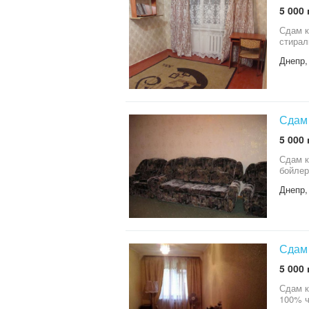
5 000 
Сдам к
стирал
Днепр,
Сдам 
5 000 
Сдам к
бойлер
Днепр,
Сдам 
5 000 
Сдам к
100% ч