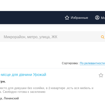
Избранные
Мо
Сортировка :
По релевантности
-місце для дівчини Урожай
грн.
место для девушки без хозяйки, в 2-кквартире ,есть вся мебель и
а. Свободно готова к заселению
а, Ленинский