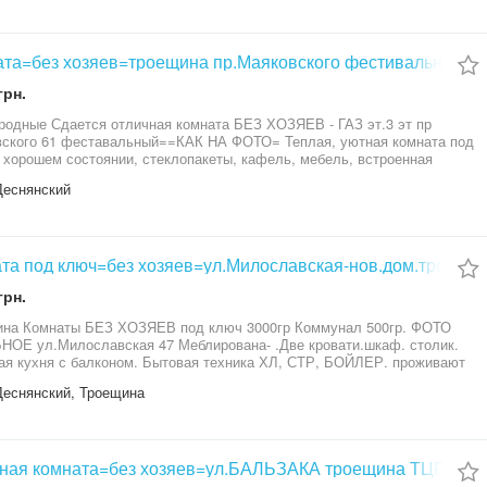
та=без хозяев=троещина пр.Маяковского фестивальный
грн.
одные Сдается отличная комната БЕЗ ХОЗЯЕВ - ГАЗ эт.3 эт пр
ского 61 феставальный==КАК НА ФОТО= Теплая, уютная комната под
 хорошем состоянии, стеклопакеты, кафель, мебель, встроенная
посуда, угловой диван кресла комод ,микроваолновка и т.д. , счетчики,
Деснянский
е соседи. Рядом супермаркеты, рынок, остановки.Отличная
ортная развязка по всему Киеву. Звоните уточняйте больше фото
или предложим еще другие варианты
та под ключ=без хозяев=ул.Милославская-нов.дом.троещи
грн.
на Комнаты БЕЗ ХОЗЯЕВ под ключ 3000гр Коммунал 500гр. ФОТО
ОЕ ул.Милославская 47 Меблирована- .Две кровати.шкаф. столик.
я кухня с балконом. Бытовая техника ХЛ, СТР, БОЙЛЕР. проживают
чные соседи. ОТЛИЧНАЯ трпнспортная развязка - конечная 114. 101.
Деснянский, Троещина
80. 414. 233. 590. авт.73. трл.31. 37. ЗВОНИТЕ показываем в любое для
емья или предложим варианты и другие.
чная комната=без хозяев=ул.БАЛЬЗАКА троещина ТЦРайон