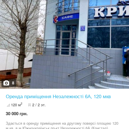
8
Оренда приміщення Незалежності 6А, 120 мкв
2
120 м
2 / 2 эт.
30 000 грн.
Здається в оренду приміщення на другому поверсі площею 120
м кв. в м.Южноукраїнськ пр-кт Незалежності 6А (Кристал).