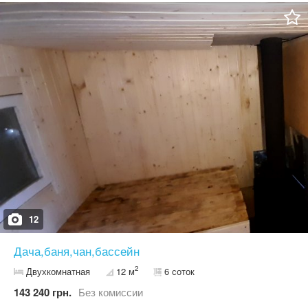
Можливе використання на ваш розсуд в межах чинного
законодавства. Ціна — договірна. Огляд — у будь-який зручний
час.
12
Дача,баня,чан,бассейн
2
Двухкомнатная
12 м
6 соток
143 240 грн.
Без комиссии