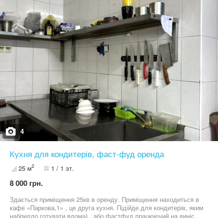
4
Кухня для кондитерів, фаст-фуд оренда
2
25 м
1 / 1 эт.
8 000 грн.
Здається приміщення 25кв в оренду. Приміщення находиться в
кафе «Паркова,1» , це друга кухня. Підійде для кондитерів, яким
набридло готувати вдома) , або фастфуд працюючий на виніс.