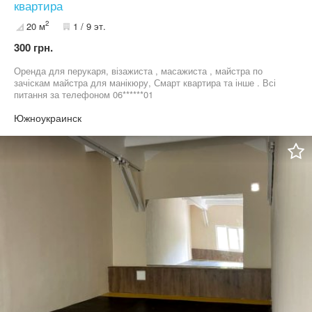
квартира
2
20 м
1 / 9 эт.
300 грн.
Оренда для перукаря, візажиста , масажиста , майстра по
зачіскам майстра для манікюру, Смарт квартира та інше . Всі
питання за телефоном 06******01
Южноукраинск