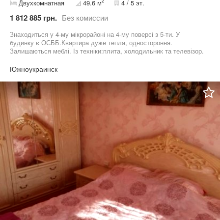
2
Двухкомнатная
49.6 м
4 / 5 эт.
1 812 885 грн.
Без комиссии
Знаходиться у 4-му мікрорайоні на 4-му поверсі з 5-ти. У
будинку є ОСББ.Квартира дуже тепла, одностороння.
Залишаються меблі. Із техніки:плита, холодильник та телевізор.
Гарний варіант для здачі або ремонту на свій смак.
Южноукраинск