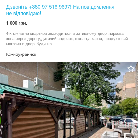
Дзвоніть +380 97 516 9697! На повідомлення
не відповідаю!
1 000 грн.
4-х кімнатна квартира знаходиться в затишному дворі,паркова
зона через дорогу,дитячий садочок, школа,лікарня, продуктовий
магазин в дворі будинка
Южноукраинск