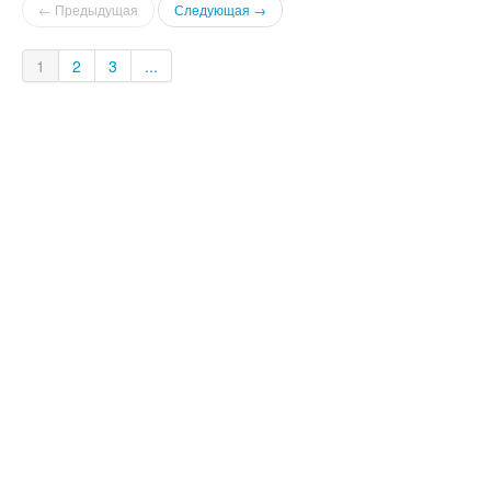
← Предыдущая
Следующая →
1
2
3
...