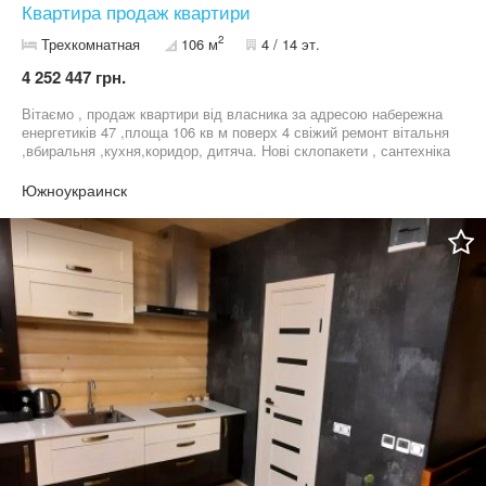
Квартира продаж квартири
2
Трехкомнатная
106 м
4 / 14 эт.
4 252 447 грн.
Вітаємо , продаж квартири від власника за адресою набережна
енергетиків 47 ,площа 106 кв м поверх 4 свіжий ремонт вітальня
,вбиральня ,кухня,коридор, дитяча. Нові склопакети , сантехніка
та електрика, лічильник винесений на площадку . Встановлено 3
кондиціонери .В будинку ОСББ , 2 ліфти достатньо паркомісця ,
Южноукраинск
з вікна дуже гарні краєвиди , дуже гарні сусіди . В продаж
входить все наявне в квартирі ( заходь і живи) це рахується
одне з найкращих пропозицій на ринку в даному місті Продаж в
звʼязку з переїздом