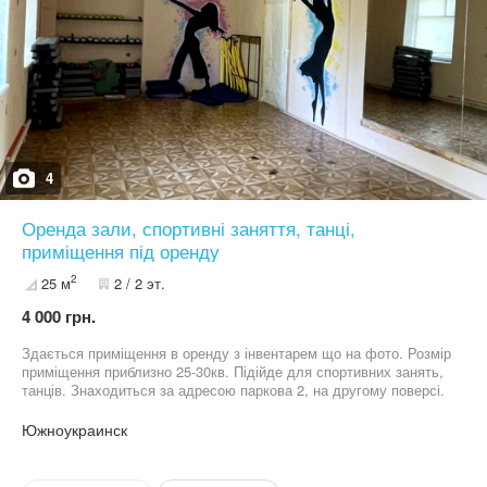
4
Оренда зали, спортивні заняття, танці,
приміщення під оренду
2
25 м
2 / 2 эт.
4 000 грн.
Здається приміщення в оренду з інвентарем що на фото. Розмір
приміщення приблизно 25-30кв. Підійде для спортивних занять,
танців. Знаходиться за адресою паркова 2, на другому поверсі.
Почасова оренда, телефонуйте
Южноукраинск