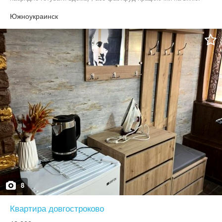
Також не обовʼязково там робити кухню, телефонуйте
Южноукраинск
8
Квартира довгостроково