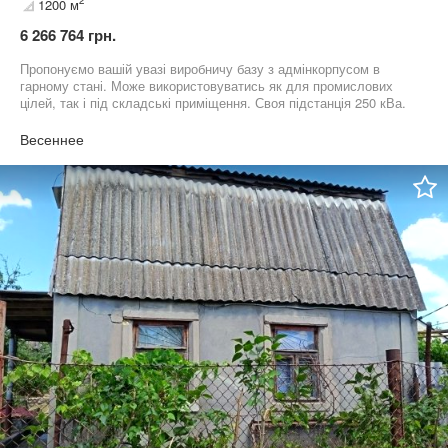
2
1200 м
6 266 764 грн.
Пропонуємо вашій увазі виробничу базу з адмінкорпусом в
гарному стані. Може використовуватись як для промислових
цілей, так і під складські приміщення. Своя підстанція 250 кВа.
Можливість заїзду фур у саму будівлю. Закрита територія.
Весеннее