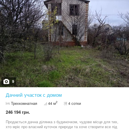
цілорічно. Територія Садового товариства закрита і
охороняється. В будинку 2 спальні на 6 спальних місць і
коридор-кухня 2х6 м. Двір забетоновано. Ворота залізні, що
відчиняються. Дах будинку - шифер. Вікна дерев'яні,
односкляні. На вікнах металеві ґрати. Вхвдні двері металеві.
Земельна ділянка поділена на рівні через перепад висоти.
Перепад висоти близько 80-90 см. Ця місцевість включена до
складу міста і можна прописатися. Більше фото можу надати за
запитом. Я - власник. Всі документи в наявності та в повному
порядку.
9
Дачний участок с домом
2
Трехкомнатная
44 м
4 сотки
246 194 грн.
Продається дачна ділянка з будиночком, чудове місце для тих,
хто мріє про власний куточок природи та хоче створити все під