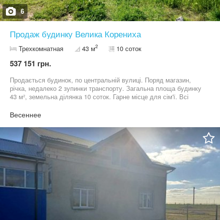
6
Продаж будинку Велика Корениха
2
Трехкомнатная
43 м
10 соток
537 151 грн.
Продається будинок, по центральній вулиці. Поряд магазин,
річка, недалеко 2 зупинки транспорту. Загальна площа будинку
43 м², земельна ділянка 10 соток. Гарне місце для сім'ї. Всі
питання по телефону - 09******60
Весеннее