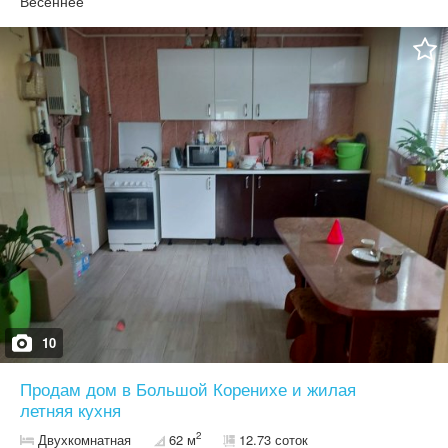
Весеннее
10
Продам дом в Большой Коренихе и жилая
летняя кухня
2
Двухкомнатная
62 м
12.73 соток