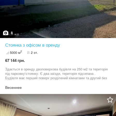
8
Стоянка з офісом в оренду
2
5000 м
2 эт.
67 144 грн.
Здається в оренду двоповерхова будівля на 250 м2 та територія
під парковку\стоянку. Є два заїзди, територія підсипана .
Будівля має перший поверх розділений кімнатами та другий без
перегородок. Є санвузол , власна скважина, опалення також
власне. Зробимо ремонт під орендаря. Територія охороняється,
Весеннее
стоїть відеоспостереження. Знаходиться на дорозі Одеса-
Мколаїв, поряд з заправкою ВОГ. Подивитись територію можна
ПН-ПТ з 9 по 18 год. Номер вказаний людини яка є на місці. За
більш детальними питаннями звертайтесь у приватні
повідомлення.