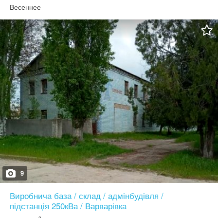
Індивідуальне газове опалення Є можливість придбати діючий
Весеннее
бізнес «Продуктовий магазин» 50000уо
9
Виробнича база / склад / адмінбудівля /
підстанція 250кВа / Варварівка