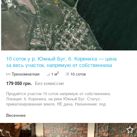
10 соток у р. Южный Буг, б. Корениха — цена
за весь участок, напрямую от собственника
2
Трехкомнатная
1 м
10 соток
179 050 грн.
Без комиссии
Продаётся участок 10 соток напрямую от собственника.
Локация: б. Корениха, на реке Южный Буг. Статус:
приватизированная земля, НЕ дача. Назначение: под
индивидуальное строительство (ИЖС) — для своего дома.
Документы: есть кадастровый номер, готовы к сделке.
Весеннее