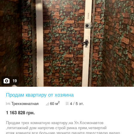
19
Продам квартиру от хозяина
2
Трехкомнатная
60 м
4 / 5 эт.
1 163 828 грн.
Продам трех комнатную квартиру,на Ул.Космонавтов
,пятитажний дом напротив строй ринка прям,четвертий
етаж,комнати все большие,звоните,пишите,представлю видео