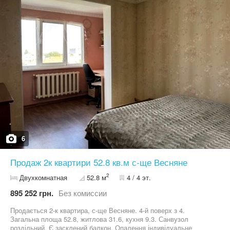
6
Продаж 2к квартири 52.8 кв.м с-ще Весняне
2
Двухкомнатная
52.8 м
4 / 4 эт.
895 252 грн.
Без комиссии
Продається 2-к квартира, с-ще Весняне. 4-й поверх з 4.
Загальна площа 52.8, житлова 31.6, кухня 9.3. Санвузол
роздільний. Є засклений балкон. Опалення індивідуальне