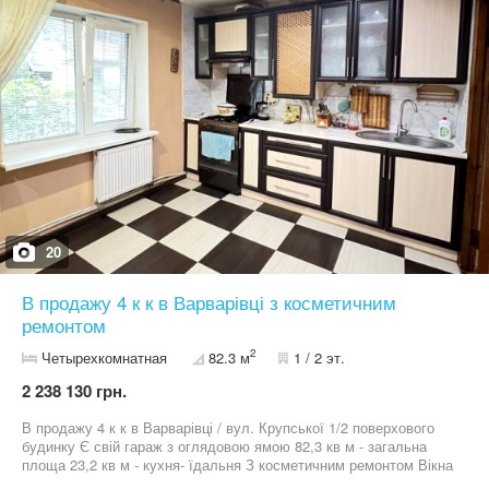
20
В продажу 4 к к в Варварівці з косметичним
ремонтом
2
Четырехкомнатная
82.3 м
1 / 2 эт.
2 238 130 грн.
В продажу 4 к к в Варварівці / вул. Крупської 1/2 поверхового
будинку Є свій гараж з оглядовою ямою 82,3 кв м - загальна
площа 23,2 кв м - кухня- їдальня З косметичним ремонтом Вікна
металопластикові Меблі та побутова техніка Санвузол окремий