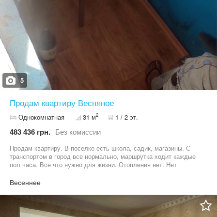
обращайтесь по телефону
5
Продам квартиру Весняное
2
Однокомнатная
31 м
1 / 2 эт.
483 436 грн.
Без комиссии
Продам квартиру. В поселке есть школа, садик, магазины. С
транспортом в город все нормально, маршрутка ходит каждые
пол часа. Все что нужно для жизни. Отопления нет. Нет
батарей. Газ в квартире есть.
Весеннее