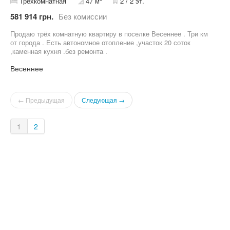
Трехкомнатная
47 м
2 / 2 эт.
581 914 грн.
Без комиссии
Продаю трёх комнатную квартиру в поселке Весеннее . Три км
от города . Есть автономное отопление ,участок 20 соток
,каменная кухня .без ремонта .
Весеннее
← Предыдущая
Следующая →
1
2