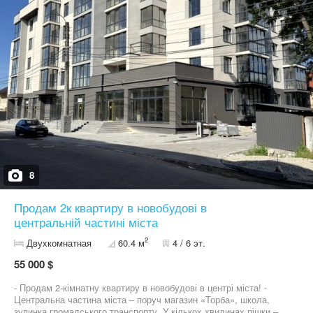
8
Продам 2к квартиру в новобудові в
центральній частині міста
2
Двухкомнатная
60.4 м
4 / 6 эт.
55 000 $
- Продам 2-кімнатну квартиру в новобудові в центрі міста! -
Центральна частина міста – поруч магазин «Торба», школа,
зупинка громадського транспорту. У кількох хвилинах пішки –