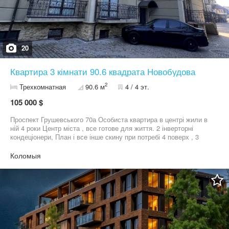
20
Квартира 3 кімнати 90.6 квадрата Новобудова
2
Трехкомнатная
90.6 м
4 / 4 эт.
105 000 $
Проспект Грушевського 70а Особиста квартира в центрі жили в
ній 4 роки Центр міста , все готове для життя. 2 інверторні
кондеціонери, План і все інше скину при потребі 4 поверх , 3
балкона
Коломыя