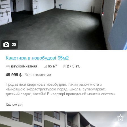
20
Квартира в новобудові 65м2
2
Двухкомнатная
65 м
2 / 5 эт.
49 999 $
Без комиссии
Продається квартира в новобудові, тихий район міста з
найкращою інфраструктурою поряд, школа, супермаркет,
дитячий садок, басейн! В квартирі проведений монтаж системи
опалення, водопостачання та водовідведення!
Коломыя