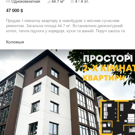
Однокомнатная
44.7 м
4 / 4 эт.
47 000 $
Продам 1-кімнатну квартиру в новобудові з якісним сучасним
ремонтом. Загальна площа 44.7 м². Встановлено двоконтурний
котел, тепла підлога у коридорі, кухні та ванній. Поруч школа та
садочок. Ідеально для проживання або під оренду.
Коломыя