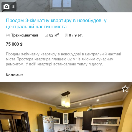
8
Продам 3-кімнатну квартиру в новобудові у
центральній частині міста.
2
Трехкомнатная
82 м
8 / 9 эт.
75 000 $
Продам 3-кімнатну квартиру в новобудові в центральній частині
міста Простора квартира площею 82 м² із якісним сучасним
ремонтом. У всій квартирі встановлено теплу підлогу.
Використані якісні матеріали, залишилось зовсім небагато —
можна завершити ремонт на власний смак. Вигідне
Коломыя
розташування: поруч міський парк, озеро та центр міста. Власне
закрите подвір’я з місцями для паркування та дитячим
майданчиком. Ідеальний варіант для комфортного життя!