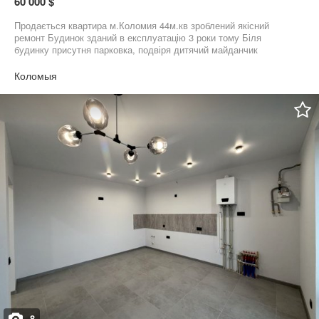
60 000 $
Продається квартира м.Коломия 44м.кв зроблений якісний
ремонт Будинок зданий в експлуатацію 3 роки тому Біля
будинку присутня парковка, подвіря дитячий майданчик
Квартира з меблями, холодильником, газовою плитою, пралкою,
котлом, двох спальне ліжко, телевізор, мікрохвильовка,
Коломыя
духовка. Повністю готова для проживання
8