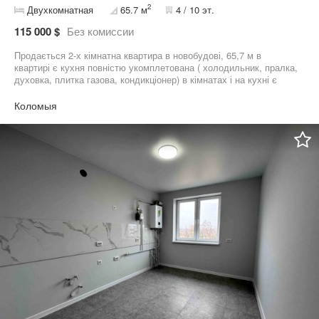
2
Двухкомнатная
65.7 м
4 / 10 эт.
115 000 $
Без комиссии
Продається 2-х кімнатна квартира в новобудові, 65,7 м в
квартирі є кухня повністю укомплетована ( холодильник, пралка,
духовка, плитка газова, кондикціонер) в кімнатах і на кухні є
тюлі, штори, прихожа та ванна теж укомлектовані, квартира
готова до проживання! Продаж від власників!
Коломыя