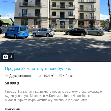
8
Продам 2к квартиру в новобудові.
2
Двухкомнатная
119.4 м
4 / 4 эт.
58 000 $
Продам 3-х кімнату квартиру в новому, зданому в експлуатацію
будинку на вул. Мазепи, в м.Коломия, Івано-Франківської
області. Архітектура комплексу виконана у сучасному
європейському стилі. Загальна площа - 119,4 кв.м. Тут
комфортний та безпечний простір для життя. 1-й рівень, площею
Коломыя