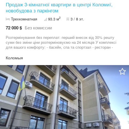
Продаж 3-кімнатної квартири в центрі Коломиї,
новобудова з паркінгом
2
Трехкомнатная
93.3 м
3 / 8 эт.
72 000 $
Без комиссии
Розтермінування без переплат: перший внесок від 30% решту
суми без зміни ціни розтерміновуємо на 24 місяців У комплексі
для вашого комфорту: - басейн, спа та спортзал - ресторан -
дитячий садок і школа - центр розвитку - готель WOL формату
Також: підземний паркінг, закритий двір, охорона, відеонагляд,
Коломыя
генератор для живлення загальних зон Телефонуйте — з
радістю відповім на всі запитання та організую показ! Менеджер
від будівельної компанії!