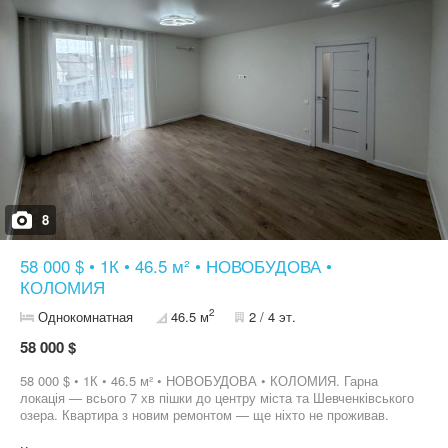
8
58 000 $ • 1К • 46.5 м² • НОВОБУДОВА •
КОЛОМИЯ
2
Однокомнатная
46.5 м
2 / 4 эт.
58 000 $
58 000 $ • 1К • 46.5 м² • НОВОБУДОВА • КОЛОМИЯ. Гарна
локація — всього 7 хв пішки до центру міста та Шевченківського
озера. Квартира з новим ремонтом — ще ніхто не проживав.
Оснащена двоконтурним конденсаційним котлом та теплою