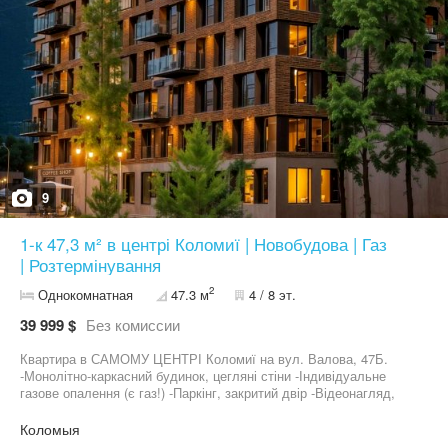
9
1-к 47,3 м² в центрі Коломиї | Новобудова | Газ
| Розтермінування
2
Однокомнатная
47.3 м
4 / 8 эт.
39 999 $
Без комиссии
Квартира в САМОМУ ЦЕНТРІ Коломиї на вул. Валова, 47Б.
-Монолітно-каркасний будинок, цегляні стіни -Індивідуальне
газове опалення (є газ!) -Паркінг, закритий двір -Відеонагляд,
охорона -Генератор Інфраструктура комплексу: Басейн + SPA |
Ресторан | Садок і школа | Спортзал Надійний забудовний - MBA
Коломыя
Development Group, який має наразі здані б удинки ЖК "Рубін" та