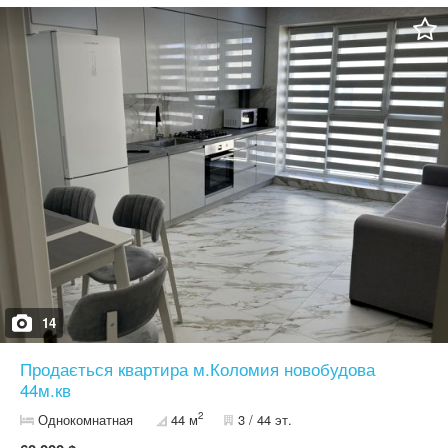
ЖК "Лакшері Бульвар", та інвестиційні проєкти в горах. Здача в
4 кварталі 2027 році, на даний момент забиті палі та
заливається фундамент. Наразі є можливість придбати
квартиру за нанижчою ціною, через декілька місяців відбудеться
підняття цін! Перший внесок від 30% . Розтермінування до 2
років БЕЗ зміни ціни. Без комісії.
14
Продається квартира м.Коломия новобудова
44м.кв
2
Однокомнатная
44 м
3 / 44 эт.