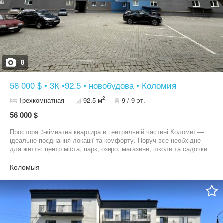
8
56 000 $ • 3К •92.5 • новобудова • Коломия
2
Трехкомнатная
92.5 м
9 / 9 эт.
56 000 $
Простора 3-кімнатна квартира в центральній частині Коломиї —
ідеальне поєднання локації та комфорту. Поруч все необхідне
для життя: центр міста, парк, озеро, магазини, школи та садочки
— все в пішій доступності. Закрита територія — безпечно та
комфортно. Є можливість припаркувати авто. Відеонагляд по
Коломыя
території. Діюче ОСББ — порядок та доглянутий будинок.
Чудовий варіант як для проживання, так і для інвестиції. Деталі
за телефоном 09******47