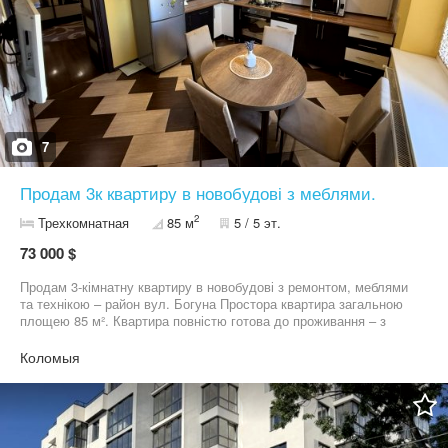
7
Продам 3к квартиру в новобудові з меблями.
2
Трехкомнатная
85 м
5 / 5 эт.
73 000 $
Продам 3-кімнатну квартиру в новобудові з ремонтом, меблями
та технікою – район вул. Богуна Простора квартира загальною
площею 85 м². Квартира повністю готова до проживання – з
якісним ремонтом, меблями та побутовою технікою. - Закрите
подвір’я - Власне паркомісце - Зручна локація – поруч магазини,
Коломыя
школа, садок, зупинка транспорту Можливий обмін на будинок у
місті Коломия або навколишніх селах.