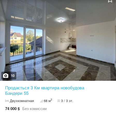
комунікацій - проведені кабелі інтернету, телебачення та
домофону На території комплексу буде : - Басейн + спа -
Ресторан - Дитячий садок + школа + центр ранього розвитку -
Спортивний зал - Готель WOL формат під керуванням Ribas
Hotels - Паркінг - Закритий двір - Генератор (живлення зон
загального користування) - Відеонагляд - Охорона - Газ
10
Продається 3 Км квартира новобудова
Бандери 55
2
Двухкомнатная
68 м
3 / 3 эт.
74 000 $
Без комиссии