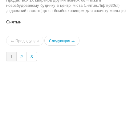
новозбудованому будинку в центрі міста Снятин.Ліфт(630кг)
,підземний паркінг(що є і бомбосховищем для захисту жильців)
,закрита прибудинкова територія ,відпочинкова тераса на даху
будинку. Електрика ,газ,вода і каналізація ( всі лічильники )
Снятын
поштукатурено . Квартира готова до ремонту.
← Предыдущая
Следующая →
1
2
3