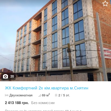
житлового або відпочинкового будинку. Також є можливість
додатково докупити сусідню земельну ділянку.
20
ЖК Комфортний 2х кім.квартира м.Снятин
2
Двухкомнатная
69 м
2 / 5 эт.
2 413 188 грн.
Без комиссии
Продається 2х квартира другий поверх 68,4 м.кв в