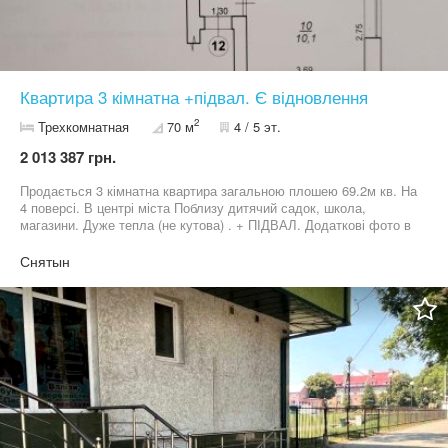
Квартира 3 кімнатна +підвал. Є відновлення
2
Трехкомнатная
70 м
4 / 5 эт.
2 013 387 грн.
Продається 3 кімнатна квартира загальною плошею 69.2м кв. На
4 поверсі. В центрі міста Поблизу дитячий садок, школа,
магазини. Дуже тепла (не кутова) . + ПІДВАЛ. Додаткові фото в
приват. (Власник)
Снятын