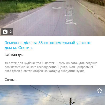
2
Земельна ділянка 38 соток,земельный участок
дом м. Снятин.
670 343 грн.
10-соток для будівництва і 28соток .Разом 38 соток.для ведення
особистого сільського господарства. Центр, біля центральної
авто-траси є світло.старенька хата(під знос)літня кухня.
сад,поряд газ та каналізація.Шикарне місце для забудови та для
бізнес-плану. Тел.09******37
Снятын