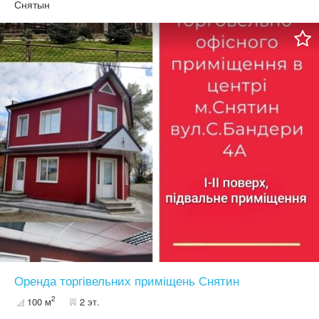
Снятын
Оренда торгівельних приміщень Снятин
2
100 м
2 эт.