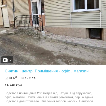
7
Снятин , центр. Приміщення - офіс , магазин.
2
34 м
1 / 2 эт.
14 748 грн.
Здається приміщення 200 метрів від Ратуші. Під перукарню,
офіс, магазин. Приміщення із свіжим ремонтом, перша здача.
Здається довготривало. Опалення теплові насоси. Санвузол
присутній. 330$+к.п +38**************63 Степан. Власник