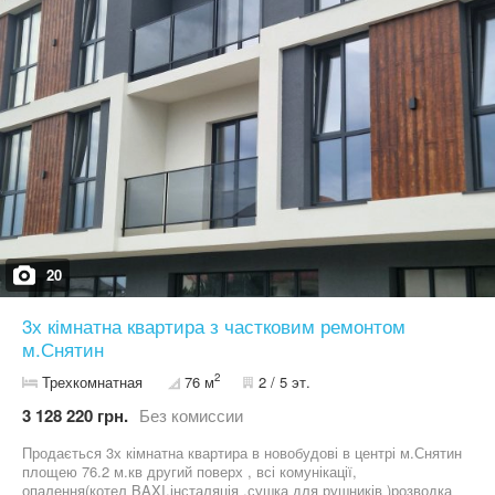
20
3х кімнатна квартира з частковим ремонтом
м.Снятин
2
Трехкомнатная
76 м
2 / 5 эт.
3 128 220 грн.
Без комиссии
Продається 3х кімнатна квартира в новобудові в центрі м.Снятин
площею 76.2 м.кв другий поверх , всі комунікації,
опалення(котел BAXI,інсталяція ,сушка для рушників )розводка