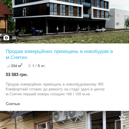
20
Продаж комерційних приміщень в новобудові в
м.Снятин
2
334 м
1 / 5 эт.
53 583 грн.
Продаж комерційних приміщень в новозбудованому ЖК
Комфортний готових до ремонту на стадії здачі в центрі
м.Снятин перший поверх площею 160 і 105 м.кв .
Снятын