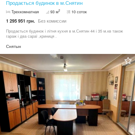
Продається будинок в м.Снятин
2
Трехкомнатная
93 м
10 соток
1 295 951 грн.
Без комиссии
Продається будинок і літня кухня в м.Снятин 44 і 35 м.кв також
гараж і два сараї ,криниця .
Снятын