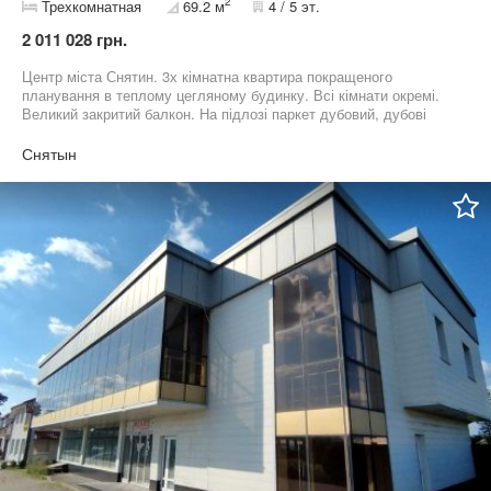
2
Трехкомнатная
69.2 м
4 / 5 эт.
2 011 028 грн.
Центр міста Снятин. 3х кімнатна квартира покращеного
планування в теплому цегляному будинку. Всі кімнати окремі.
Великий закритий балкон. На підлозі паркет дубовий, дубові
розсувні двері. Житловий стан. Є кухня, часткове меблювання.
В ціну входять додатково підвал та комора додатково Номер
Снятын
оголошення на сайті компанії: SF-3-274-324-LX.