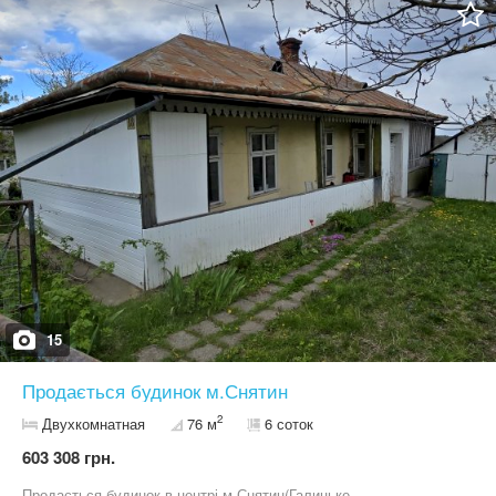
15
Продається будинок м.Снятин
2
Двухкомнатная
76 м
6 соток
603 308 грн.
Продається будинок в центрі м.Снятин(Галицьке