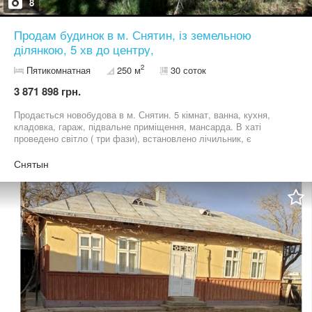
8
Продам будинок в м. Снятин, із земельною
ділянкою, 5 хв до центру,
2
Пятикомнатная
250 м
30 соток
3 871 898 грн.
Продається новобудова в м. Снятин. 5 кімнат, ванна, кухня,
кладовка, гараж, підвальне приміщення, мансарда. В хаті
проведено світло ( три фази), встановлено лічильник, є
проектна документація. Стіни поштукатурені, утеплене
перекриття, євро вікна. Приватизована земельна ділянка - 30
Снятын
сотих. Є можливість зробити ставок. Гарне спокійне місце з
видом на ратушу. За додатковою інформацією телефонуйте, з
радістю відповім на всі запитання!