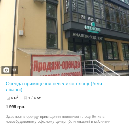
13
Оренда приміщення невеликої площі (біля
лікарні)
2
6 м
1 / 4 эт.
1 999 грн.
Здається в оренду приміщення невеликої площі 6м кв в
новозбудованому офісному центрі (біля лікарні) в м.Снятин