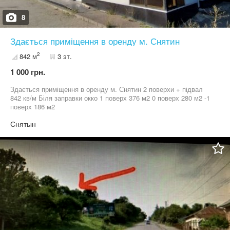
8
Здається приміщення в оренду м. Снятин
2
842 м
3 эт.
1 000 грн.
Здається приміщення в оренду м. Снятин 2 поверхи + підвал
842 кв/м Біля заправки окко 1 поверх 376 м2 0 поверх 280 м2 -1
поверх 186 м2
Снятын