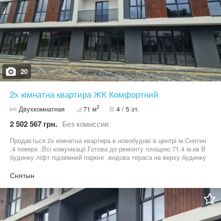
20
2х кімнатна квартира ЖК Комфортний
2
Двухкомнатная
71 м
4 / 5 эт.
2 502 567 грн.
Без комиссии
Продається 2х кімнатна квартира в новобудові в центрі м.Снятин
,4 поверх .Всі комунікації.Готова до ремонту площею 71.4 м.кв В
будинку ліфт підземний паркінг ,видова тераса на верху будинку
,дитячий майданчик закрита територія .Деталі тел.06******99 .
Снятын