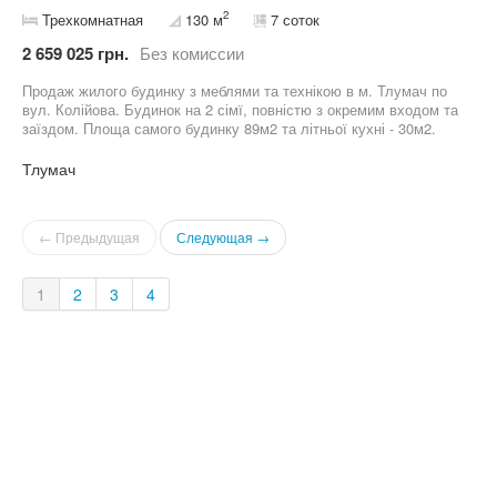
2
Трехкомнатная
130 м
7 соток
2 659 025 грн.
Без комиссии
Продаж жилого будинку з меблями та технікою в м. Тлумач по
вул. Колійова. Будинок на 2 сімї, повністю з окремим входом та
заїздом. Площа самого будинку 89м2 та літньої кухні - 30м2.
Будинок цегляний. Літня кухня також побудована з цегли.
Ділянка - 7сот. В будинку виконано ремонт, також залишаються
Тлумач
меблі та техніка, можна заходити та відразу проживати. Також є
можливість зробити додаткові кімнати на 2-му мансардному
поверсі. Є гараж та огорожа навколо самої ділянки. Також є
← Предыдущая
Следующая →
великий підвал. Це гарний варіант будинку в Тлумачі, який
готовий до проживання. Є відеоогляд! За детальною
інформацією та оглядом - телефонуйте.
1
2
3
4