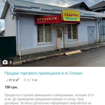
просторе житло для сім’ї, яка цінує комфорт, природу і власний
простір.
8
Продаж торгового приміщення в м.Тлумач
2
37.6 м
1 / 1 эт.
150 грн.
Продається торгове приміщення з обладнанням, площею 37,6
м.кв. До приміщення добудовані комора та склад. Ціна
договірна. За більш детальною інформацією звертайтеся за