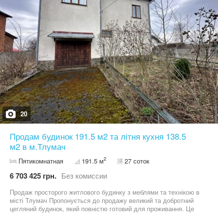
20
Продам будинок 191.5 м2 та літня кухня 138.5
м2 в м.Тлумач
2
Пятикомнатная
191.5 м
27 соток
6 703 425 грн.
Без комиссии
Продаж просторого житлового будинку з меблями та технікою в
місті Тлумач Пропонується до продажу великий та добротний
цегляний будинок, який повністю готовий для проживання. Це
чудовий варіант для тих, хто шукає комфортне житло без