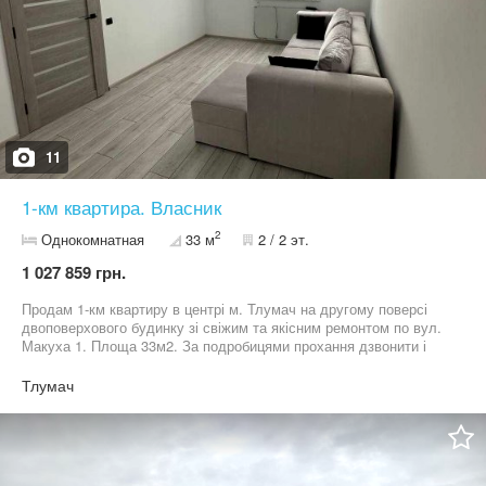
11
1-км квартира. Власник
2
Однокомнатная
33 м
2 / 2 эт.
1 027 859 грн.
Продам 1-км квартиру в центрі м. Тлумач на другому поверсі
двоповерхового будинку зі свіжим та якісним ремонтом по вул.
Макуха 1. Площа 33м2. За подробицями прохання дзвонити і
писати на вайбер. Тут повідомлення не читаю. По сертифікату
не продаю. Тільки за готівку
Тлумач