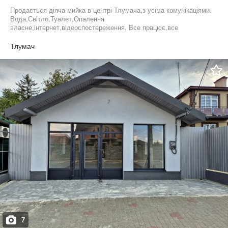
Продається діяча мийка в центрі Тлумача,з усіма комунікаціями.
Вода,Світло,Туалет,Опалення
власне,інтернет,відеоспостереження. Все працює,все
підключено.
Тлумач
7