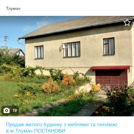
телефоном 05*********26.
Тлумач
19
Продаж жилого будинку з меблями та технікою
в м.Тлумач ПОСТАНОВИ