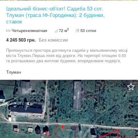
Ідеальний бізнес-об'єкт! Садиба 53 сот.
Тлумач (траса ІФ-Городенка): 2 будинки,
ставок
2
Четырехкомнатная
72 м
53 сотки
4 245 503 грн.
Без комиссии
Пропонується простора доглянута садиба у мальовничому місці
міста Тлумач.Перша лінія від дороги. На території площею 0,53
га розташовано два житлові будинки, впорядковане подвір’я,
зелена зона,кілька альтанок,криниця та власний став із
протічною водою. Є зручний заїзд безпосередньо з траси
Тлумач
Тлумач–Городенка. Підходить як для комфортного проживання,
так і для створення бізнесу у сфері відпочинку — еко-садиби чи
сімейного комплексу.