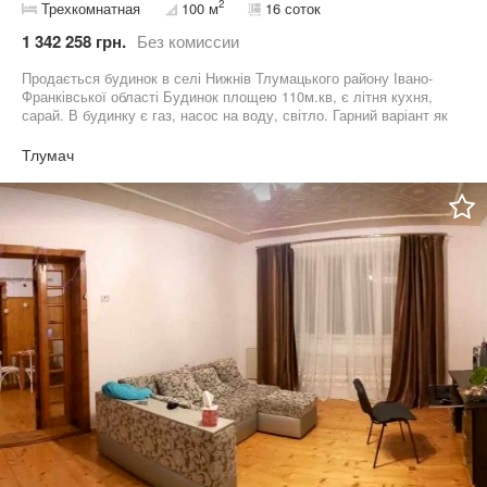
2
Трехкомнатная
100 м
16 соток
1 342 258 грн.
Без комиссии
Продається будинок в селі Нижнів Тлумацького району Івано-
Франківської області Будинок площею 110м.кв, є літня кухня,
сарай. В будинку є газ, насос на воду, світло. Гарний варіант як
для заміської дачі так і для постійного проживання. Земельна
ділянка коло будинку площею 16 сотих
Тлумач