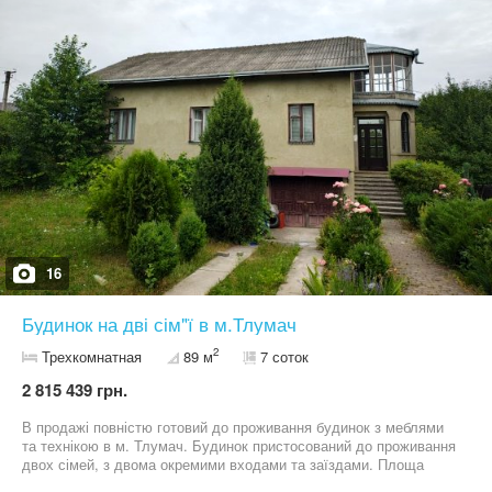
16
Будинок на дві сім"ї в м.Тлумач
2
Трехкомнатная
89 м
7 соток
2 815 439 грн.
В продажі повністю готовий до проживання будинок з меблями
та технікою в м. Тлумач. Будинок пристосований до проживання
двох сімей, з двома окремими входами та заїздами. Площа
будинку 89м2 та літньої кухні - 30м2. Літня кухня також