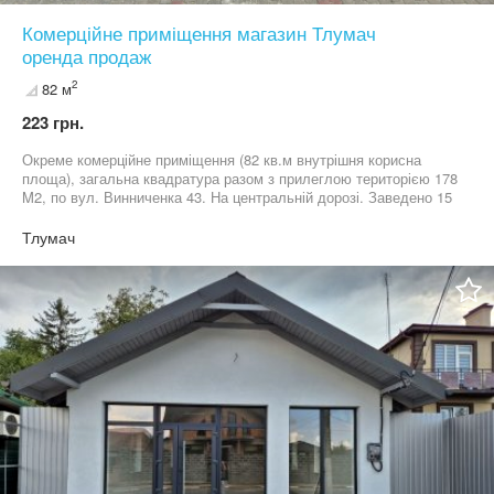
Комерційне приміщення магазин Тлумач
оренда продаж
2
82 м
223 грн.
Окреме комерційне приміщення (82 кв.м внутрішня корисна
площа), загальна квадратура разом з прилеглою територією 178
M2, по вул. Винниченка 43. На центральній дорозі. Заведено 15
квт електроенергії. Власна вода і каналізація. Санвузол.
Утеплене. Гідроізольоване. Кондиціонер + окремо рекуператор.
Тлумач
Є ще закрита територія збоків і позаду будівлі для довільного
використання. Всі деталі за телефоном 06*********75