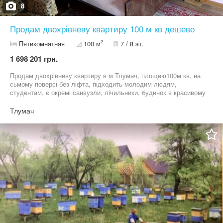
8
Продам двохрівневу квартиру 100 м кв дешево
2
Пятикомнатная
100 м
7 / 8 эт.
1 698 201 грн.
Продам двохрівневу квартиру в м Тлумач, площею100м кв, на
сьмому поверсі без ліфта, підходить молодим людям,
студентам, є окремі санвузли, лічильники, будинок в красивому
місці!
Тлумач