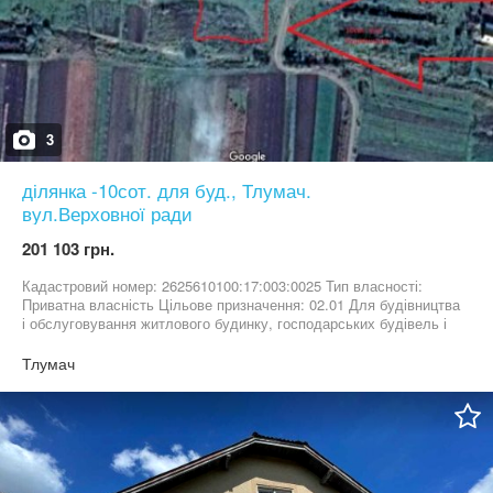
3
ділянка -10сот. для буд., Тлумач.
вул.Верховної ради
201 103 грн.
Кадастровий номер: 2625610100:17:003:0025 Тип власності:
Приватна власність Цільове призначення: 02.01 Для будівництва
і обслуговування житлового будинку, господарських будівель і
споруд (присадибна ділянка) Для будівництва і обслуговування
житлового будинку, господарських будівель і споруд
Тлумач
присадибна ділянка Площа: 0.0956 га