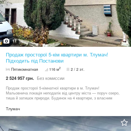
17
Продаж просторої 5-кім квартири м. Тлумач!
Підходить під Постанови
2
Пятикомнатная
116 м
2 / 2 эт.
2 524 957 грн.
Без комиссии
Продаж просторої 5-кімнатної квартири в м. Тлумач!
Мальовнича локація неподалік від центру міста — поруч озеро,
тиша й затишок природи. Будинок на 4 квартири, з власним
подвір’ям, гаражем та окремим входом — відчуття приватного
будинку в місті! - Площа — 116 м² - 5 кімнат - Санвузол
Тлумач
роздільний - Індивідуальне газове опалення, всі комунікації
міські - Цегляне будівництво (90-ті роки) - Є великий балкон,
підвал, гараж, сарай, а також 2 сотки землі під город і сад. -
Можливе придбання за державними програмами Зручне,