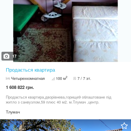
17
Продається квартира
2
Четырехкомнатная
100 м
7 / 7 эт.
1 608 822 грн.
Продається квартира,дворівнева,горище9 облаштоване під
житло з санвузлом,59 плюс 40 м2. м.Тлумач ,центр.
Тлумач