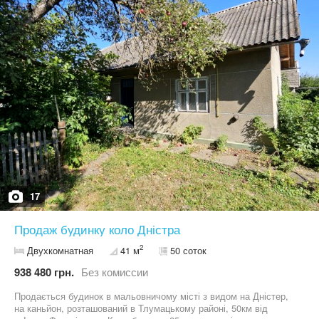
17
Продаж будинку коло Дністра
2
Двухкомнатная
41 м
50 соток
938 480 грн.
Без комиссии
Продається будинок в мальовничому місті з видом на Дністер,
на каньйон, розташований в Тлумацькому районі, 50км від