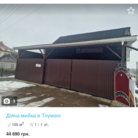
деревами, персики яблуні, черешні, виноград - Також є великий
гараж висотою 2,8м - Сарай з курочками - Криниця на 9 кілець,
вода заведена в дім - Акуратний погріб де можна зберігати овочі
та консервацію, а також можна використовувати як укриття
Будинок повністю обжитий, сусіди дружні, поруч із будинком є
вся портібна інфраструктура для життя Навпроти будинку
розташована лікарня Дитячий садок через дорогу Школа поруч
5хв пішки АТБ 5хв пішки Аптеки 2хв пішки Реальному покупцю
можливий мінімальний торг
3
Діяча мийка в Тлумачі
2
100 м
1 / 1 эт.
44 690 грн.