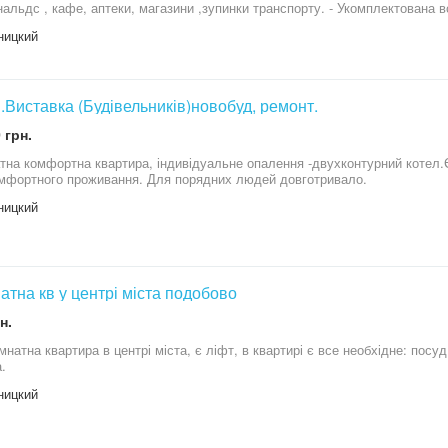
фе, аптеки, магазини ,зупинки транспорту. - Укомплектована всім необхідним для проживання . - При
нні наявність документів обов'язково. - Вноситься застава. - Квартира не
ницкий
 - Не здається для проведення святкових заходів та корпоративів. - Телеф
а за 5 днів та більше , якщо менше 5 днів , то уточнюйте ціну. - БРО
а складає олату за одну добу Бронювання починає діяти після отримання предоплати. Отримавши
им потенційним клієнтам, тому, в разі неможливості заселення попереджайте не
іж за 2 доби - в іншому випадку предоплата не повертаеться
н.Виставка (Будівельників)новобуд, ремонт.
 грн.
атна комфортна квартира, індивідуальне опалення -двухконтурний котел.Є 
мфортного проживання. Для порядних людей довготривало.
ницкий
натна кв у центрі міста подобово
н.
мнатна квартира в центрі міста, є ліфт, в квартирі є все необхідне: пос
.
ницкий