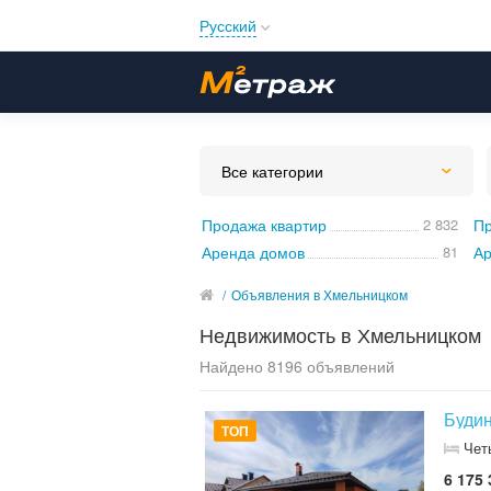
Русский
Русский
Українська
Все категории
Продажа квартир
2 832
Пр
Аренда домов
81
Ар
/
Объявления в Хмельницком
Недвижимость в Хмельницком
Найдено 8196 объявлений
Будин
ТОП
Чет
6 175 