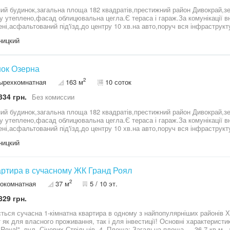
ий будинок,загальна площа 182 квадратів,престижний район Дивокрай,зем
у утеплено,фасад облицювальна цегла.Є тераса і гараж.За комунікації вн
ені,асфальтований під'їзд,до центру 10 хв.на авто,поруч вся інфрастру
.Орієнтир Озерна кінцева ,Таврія В.
ницкий
ок Озерна
2
ырехкомнатная
163 м
10 соток
334 грн.
Без комиссии
ий будинок,загальна площа 182 квадратів,престижний район Дивокрай,зем
у утеплено,фасад облицювальна цегла.Є тераса і гараж.За комунікації вн
ені,асфальтований під'їзд,до центру 10 хв.на авто,поруч вся інфрастру
.Орієнтир Озерна кінцева ,Таврія В.
ницкий
артира в сучасному ЖК Гранд Роял
2
окомнатная
37 м
5 / 10 эт.
829 грн.
ться сучасна 1-кімнатна квартира в одному з найпопулярніших районів 
т як для власного проживання, так і для інвестиції! Основні характерист
 Royal", вул. Січових Стрільців, 4. Площа: Загальна площа — 36.7 кв.м.,