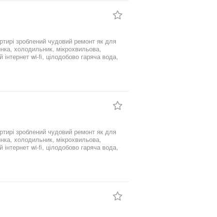
артирі зроблений чудовий ремонт як для
шинка, холодильник, мікрохвильова,
інтернет wi-fi, цілодобово гаряча вода,
 - Епіцентра, та річка Південий буг.
во! Вул. Свободи 20/2
інтернет wi-fi, цілодобово гаряча вода,
чка Південий буг.
ово!