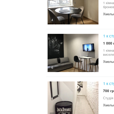
1 кімн
Хмель
4
1 к с
1 000 
1 кімн
виселе
Хмель
6
1 к с
700 гр
Студія
Хмель