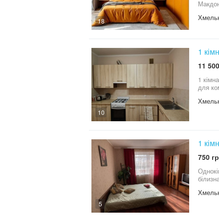
Макдональдс , ка
заселе
Хмель
років.
18
вказан
предоплати. Сум
Вашу предоплату, ми відмовляємо інш
менш н
1 кім
11 500
1 кімн
для ко
Хмель
10
1 кім
750 гр
Однокі
білизна
Хмель
5