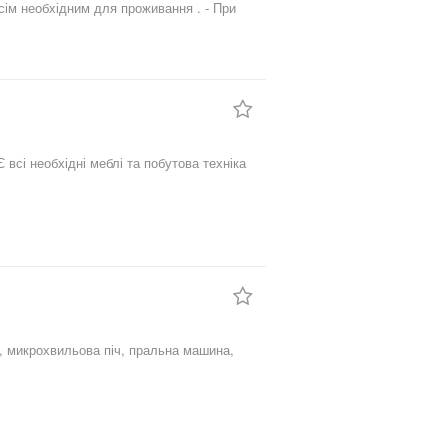
 здається особам, які не досягли 20
онуйте е ще другі варіанти. - Ціна
НЮВАННЯ квартири здійснюється шляхом
всі необхідні меблі та побутова техніка
уд, микрохвильова піч, пральна машина,