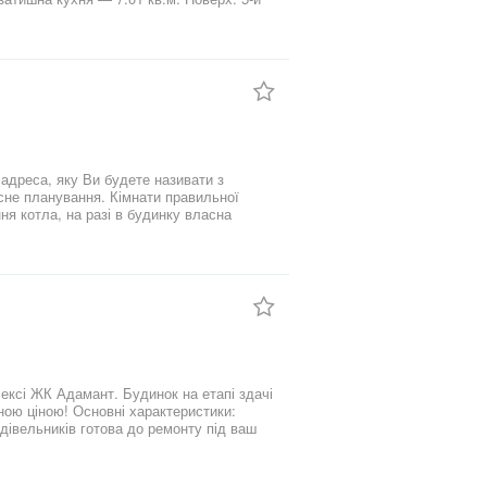
квартал 2026 року. Безпека та комфорт:
ма відеоспостереження по всій території
лектрику. Автономність: Гаряча вода від
на — сучасний район з розвиненою
омфортного життя поруч. Без комісії для
 адреса, яку Ви будете називати з
сне планування. Кімнати правильної
ня котла, на разі в будинку власна
ухні та ванній кімнаті. Виконаний
верей немає. Квартира під охороною. Цю
та домовляйтесь на перегляд! Покупець
ксі ЖК Адамант. Будинок на етапі здачі
ною ціною! Основні характеристики:
удівельників готова до ремонту під ваш
 вікна багато світла та гарний вигляд
ання, зручна інфраструктура, якісне
уйте вже зараз та домовляйтесь на