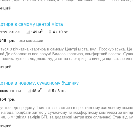
 з 9-ти. Стан: Будинок на стадії будівництва, здача запланована на 3-4 
ницкий
а територія: Ваша приватність та спокій гарантовані. Відеонагляд: Систе
ксу. Комунікації: Встановлені індивідуальні лічильники на газ, воду та е
турного котла, що забезпечує незалежність та економію. Локація: Озер
труктурою, зручним транспортним сполученням та всім необхідним для к
артира в самому центрі міста
я! Переуступка приблизно 1300$
2
хкомнатная
149 м
4 / 10 эт.
648 грн.
Без комиссии
ться 3 кімнатна квартира в самому Центрі міста, вул. Проскурівська. Це
тю! Де абсолютно все поруч! Видова квартира, комфортний поверх. Суча
 велика кухня з лоджією. Будинок на електриці, є виводи під встановлен
 котельня. В ванній кімнаті зроблений вивід під бойлер. Тепла підлога в к
ницкий
ичний ремонт, бамбуковий паркет. Гіпсокартонові стелі. Міжкімнатних д
ру треба дивитися наживо, вона вражає своїм простором. Телефонуйте, 
ю агенству не сплачує!
артира в новому, сучасному будинку
2
окомнатная
48 м
5 / 8 эт.
454 грн.
ується до продажу 1-кімнатна квартира в престижному житловому компле
 нагода придбати житло у сучасному та комфортному комплексі за вигід
48, 5 м² (після замірів БТІ, за додаткові метри вже сплачено) Стан від б
азовий двоконтурний котел індивідуальне опалення та економія Панорамні
ницкий
тупка швидке оформлення угоди Без комісії для покупця! Сучасне планув
ицтво чудовий варіант як для проживання, так і для інвестиції. Телефон