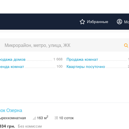
Избранные
Мо
одажа домов
1 668
Продажа комнат
енда комнат
100
Квартиры посуточно
ок Озерна
2
ырехкомнатная
163 м
10 соток
334 грн.
Без комиссии