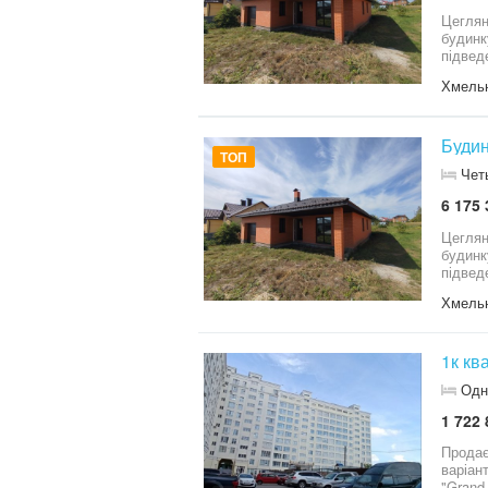
Цеглян
будинк
підвед
комісії
Хмель
Будин
ТОП
Чет
6 175 
Цеглян
будинк
підвед
комісії
Хмель
1к кв
Одн
1 722 
Продає
варіан
"Grand