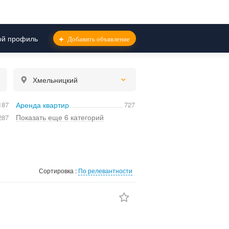
й профиль
Добавить объявление
Хмельницкий
187
Аренда квартир
727
Показать еще 6 категорий
287
Сортировка :
По релевантности