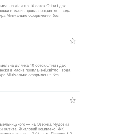
ельна ділянка 10 соток.Стіни і дах
ески в масив проплачені,світло і вода
ктура.Мінімальне оформлення,без
ельна ділянка 10 соток.Стіни і дах
ески в масив проплачені,світло і вода
ктура.Мінімальне оформлення,без
Хмельницького — на Озерній. Чудовий
ики об'єкта: Житловий комплекс: ЖК
 затишна кухня — 7.01 кв.м. Поверх: 5-й