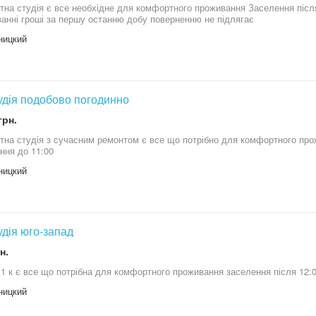
атна студія є все необхідне для комфортного проживання Заселення післ
бронюванні гроші за першу останню добу поверненню не підлягає
ницкий
тудія подобово погодинно
грн.
атна студія з сучасним ремонтом є все що потрібно для комфортного про
ння до 11:00
ницкий
тудія юго-запад
н.
 1 к є все що потрібна для комфортного проживання заселення після 12:
ницкий