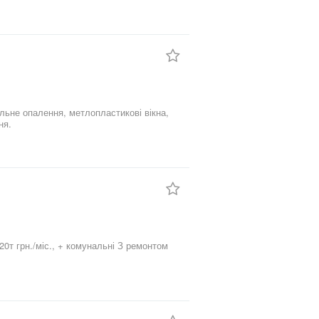
альне опалення, метлопластикові вікна,
ня.