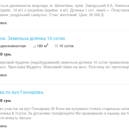
ться двокімнатна квартира, м. Шепетівка, пров. Заводський 9-А, Хмельниц
прибл. 10 м²) з погребом (прибли. 4 м²). Ділянка 1 сот. землі +- Пластик
ання, роздільний санвузол. Стан: житловий. Ціна: 30 000 $.
овка
ок. Земельна ділянка 10 сотих
2
ырехкомнатная
180 м
10 соток
0 грн.
ілянка 10 сотих приватизована. Будинок знаходиться пліщинський
овка
ка по вул Гончарова
6 грн.
о участок на вул Гончарова 35 Коли ми купували стояла старенька хатин
ати можуть батьки
овка