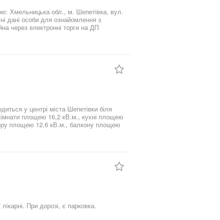
о всеми удобствами в одной из самых
ействий в нашей стране. Загородный
ю: Хмельницька обл., м. Шепетівка, вул.
ораны и большое ассорти кафе ,
тні дані особи для ознайомлення з
эксплуатацию как жилой объект - 2011.
индивидуальными частными
имости -
тановки. Чистый воздух , зелёные
использования свинца - Green Line.
й Город", бетонная стяжка в пределах
е имеется придворовая територия с
зда для автомобиля. Подбор места для
диться у центрі міста Шепетівки біля
й. Квартира имеет
 кімнати площею 16,2 кВ.м., кухні площею
м котлом Ariston и евро-батареями. На
дору площею 12.6 кВ.м., балкону площею
Структура п