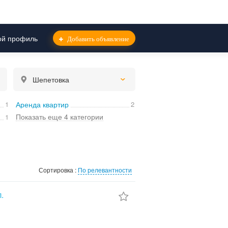
й профиль
Добавить объявление
Шепетовка
1
Аренда квартир
2
Показать еще 4 категории
1
Сортировка :
По релевантности
.