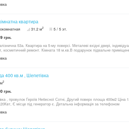
овка
імнатна квартира
2
окомнатная
31.2 м
5 / 5 эт.
9 грн.
алізнична 53а. Квартира на 5-му поверсі. Металеві вхідні двері, індивіду
т, косметичний ремонт. Кімната 18 м.кв.В подарунок підвальне приміщен
овка
а 400 кв.м , Шепетівка
2
 м
0 грн.
лок Героїв Небесної Сотні, Другий поверх площа 400м2 Ціна 120т грн./міс., + комунальні З ремонтом
Світло 20Квт, Є місце під генератор є. Детальна інформація за телефоном
овка