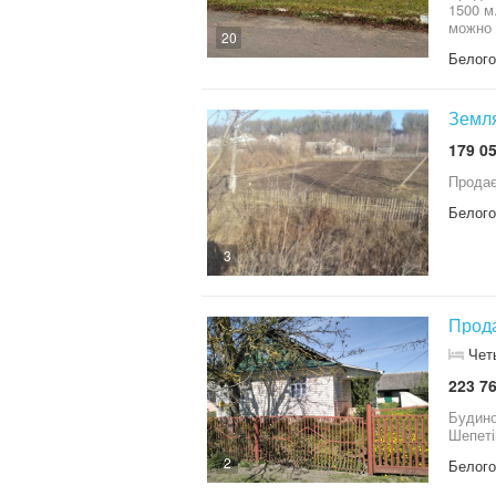
1500 м
можно 
20
канали
Белого
Земля
179 05
Белого
3
Прода
Чет
223 76
Будино
Шепеті
2
Белого