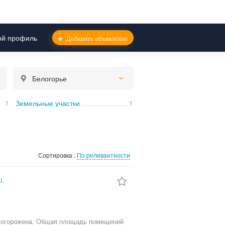
й профиль
Добавить объявление
Белогорье
1
Земельные участки
1
Сортировка :
По релевантности
ы.
ия огорожена. Общая площадь помещений