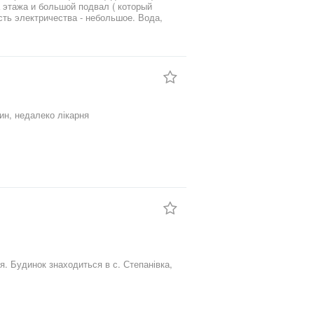
а этажа и большой подвал ( который
ть электричества - небольшое. Вода,
ивное). Помещение ранее использовалось
под школу и сельскую раду. Высота потолков 3м. Возможна аренда. Имеется видео (по запросу). Цена 70 000 у.е .
8 соток по вул. Гоголя смт Білогір'я. Поряд млин, недалеко лікарня
я. Будинок знаходиться в с. Степанівка,