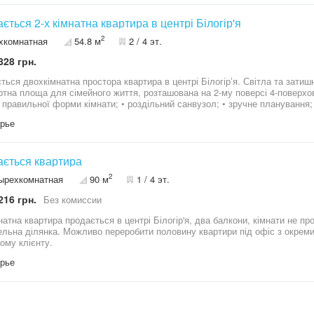
ється 2-х кімнатна квартира в центрі Білогір'я
2
хкомнатная
54.8 м
2 / 4 эт.
828 грн.
вохкімнатна простора квартира в центрі Білогірʼя. Світла та затишна квартира загаль- ною площею 54,8 м -
а площа для сімейного життя, розташована на 2-му поверсі 4-поверхового будинку . Пере
, правильної форми кімнати; • роздільний санвузол; • зручне планування;
ення сімейних вечорів; • індивідуальне опалення двохконтурний котел; • н
рье
мінено; • простора лоджія; • 2 великих підвала - ідеально для зберігання 
а в житловому стані; • чистий підʼїзд; • усі комунікації підключені та без 
трований тільки оформлено право власності; • у наявності є також прост
увати як грядку для рослин. Квартира чекає на нового власника. За більш детальною інформацією
ється квартира
звертайтесь після 18:00 за телефоном: 09*******74 Оксана
2
ырехкомнатная
90 м
1 / 4 эт.
216 грн.
Без комиссии
трі Білогір'я, два балкони, кімнати не прохідні, гараж біля під'їзду, великий підвал
ельна ділянка. Можливо переробити половину квартири під офіс з окрем
ому клієнту.
рье