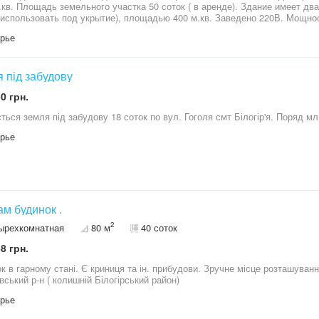
.кв. Площадь земельного участка 50 соток ( в аренде). Здание имеет дв
использовать под укрытие), площадью 400 м.кв. Заведено 220В. Мощнос
зация, отопление на всех этажах, в том числе ив подвале ( твердотопл
рье
 під забудову
0 грн.
Продається земля під забудову 1
рье
м будинок .
2
ырехкомнатная
80 м
40 соток
8 грн.
к в гарному стані. Є криниця та ін. прибудови. Зручне місце розташуванн
вський р-н ( колишній Білогірський район)
рье