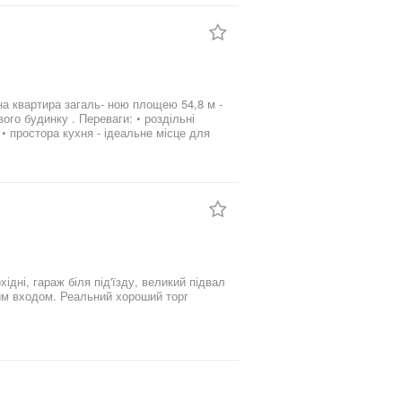
ваги: • роздільні
 • простора кухня - ідеальне місце для
ові вікна; •труби для води та каналізації
всього, що не хочете тримати в квартирі; •
заборгованості; • в квартирі ніхто не
ора земельна діляночка біля будинку ,
им входом. Реальний хороший торг