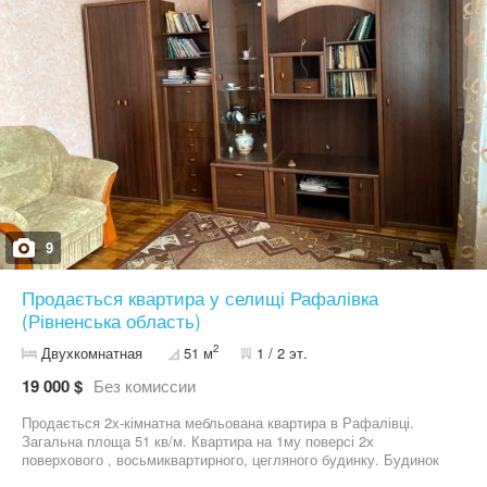
9
Продається квартира у селищі Рафалівка
(Рівненська область)
2
Двухкомнатная
51 м
1 / 2 эт.
19 000 $
Без комиссии
Продається 2х-кімнатна мебльована квартира в Рафалівці.
Загальна площа 51 кв/м. Квартира на 1му поверсі 2х
поверхового , восьмиквартирного, цегляного будинку. Будинок
побудований у 1994 році. Квартира суха, світла, обладнена