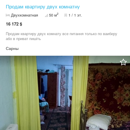
Продам квартиру двух комнатну
2
Двухкомнатная
50 м
1 / 1 эт.
16 172 $
Продам квартиру двух комнату все питання только по ваиберу
або в приват пишіть
Сарны