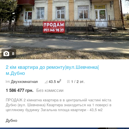
вже включене Це квартира не “про запас”. Вона — для життя,
комфорту та правильного рішення.
8
2 кім квартира до ремонту|вул.Шевченка|
м.Дубно
2
Двухкомнатная
43.5 м
1 / 2 эт.
1 586 477 грн.
Без комиссии
ПРОДАЖ 2 кімнатна квартира в в центральній частині міста
Дубно (вул. Шевченка) Квартира знаходиться на 1 поверсі в
цегляному будинку Загальна площа квартири - 43,5 м2
Встановлено металопластикові вікна В квартирі є всі
комунікації- світло, вода та газ Стан квартири до ремонту
Дубно
Територія двору огороджена - є гараж до квартири Хороший