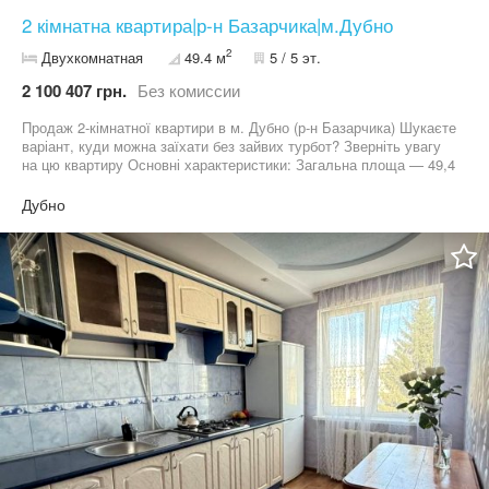
2 кімнатна квартира|р-н Базарчика|м.Дубно
2
Двухкомнатная
49.4 м
5 / 5 эт.
2 100 407 грн.
Без комиссии
Продаж 2-кімнатної квартири в м. Дубно (р-н Базарчика) Шукаєте
варіант, куди можна заїхати без зайвих турбот? Зверніть увагу
на цю квартиру Основні характеристики: Загальна площа — 49,4
м² Роздільне планування кімнат Квартира внутрішня Автономне
опалення Стан: В хорошому житловому стані Продається з
Дубно
меблями та технікою Металопластикові вікна Кухня та санвузол:
Встановлений бойлер Санвузол роздільний, з ремонтом
Додатково: Просторий засклений балкон із виходом із залу
Хороший район міста — поруч усе необхідне для комфортного
життя Телефонуйте — домовимось про огляд!