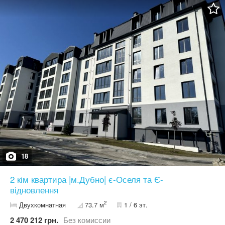
район міста - поруч школа, садочок, магазини, відділення пошти
та банку, зупинка громадського транспорту Телефонуйте і ми
переглянемо дану квартиру
18
2 кім квартира |м.Дубно| є-Оселя та Є-
відновлення
2
Двухкомнатная
73.7 м
1 / 6 эт.
2 470 212 грн.
Без комиссии