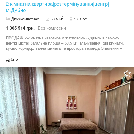
2 кімнатна квартира|розтермінування|центр|
м.Дубно
2
Двухкомнатная
53.5 м
1 / 1 эт.
1 005 514 грн.
Без комиссии
ПРОДАЖ 2-кімнатна квартира у житловому будинку в самому
центрі міста! Загальна площа – 53,5 м² Планування: дві кімнати,
кухня, коридор, ванна кімната та простора веранда Опалення –
газовий котел, заведені всі комунікації Металопластикові вікна
Власний септик Є підвальне приміщення Квартира повністю
Дубно
підготовлена до ремонту – все винесено, чисто, можна відразу
починати робити ремонт під себе. Зручний заїзд та власна
територія Локація – просто супер: центр міста, все необхідне
поряд – магазини, школа, зупинка громадського транспорту
Чудовий варіант як для комфортного проживання, так і для
комерційного використання (офіс, салон, кабінет тощо).
Телефонуйте