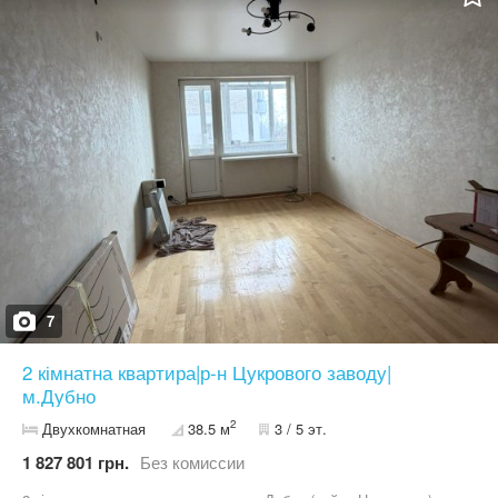
встановлено двокамерний електричний газовий котел додатково
— бойлер кухонні меблі залишаються Кімнати: вітальня та
спальня з окремими виходами на лоджії дві вигідні засклені
лоджії обидві лоджії обшиті дерев’яною вагонкою у кімнатах —
ламінат У будинку створено ОСББ, чистий під’їзд, доглянута
прибудинкова територія. Зручна локація: поруч магазини,
зупинки, школа, садочок та інша інфраструктура.
7
2 кімнатна квартира|р-н Цукрового заводу|
м.Дубно
2
Двухкомнатная
38.5 м
3 / 5 эт.
1 827 801 грн.
Без комиссии