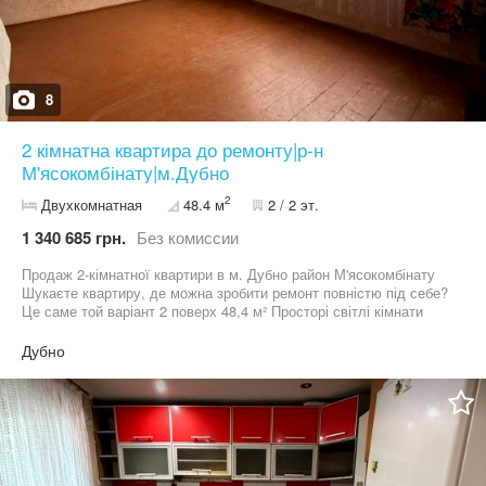
8
2 кімнатна квартира до ремонту|р-н
М'ясокомбінату|м.Дубно
2
Двухкомнатная
48.4 м
2 / 2 эт.
1 340 685 грн.
Без комиссии
Продаж 2-кімнатної квартири в м. Дубно район М'ясокомбінату
Шукаєте квартиру, де можна зробити ремонт повністю під себе?
Це саме той варіант 2 поверх 48,4 м² Просторі світлі кімнати
Великі вікна Дерев’яна підлога в хорошому стані Газ заведений
у грубку та до плити Квартира до ремонту — ідеальна
Дубно
можливість створити власний інтер’єр без переплат за «чужий»
дизайн Додаткові переваги: Підвал Грядка Гараж у дворі
Чудовий варіант для проживання або інвестиції Телефонуйте та
домовляйтесь про перегляд!