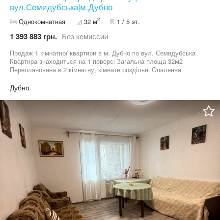
вул.Семидубська|м.Дубно
2
Однокомнатная
32 м
1 / 5 эт.
1 393 883 грн.
Без комиссии
Продаж 1 кімнатної квартири в м. Дубно по вул. Семидубська
Квартира знаходиться на 1 поверсі Загальна площа 32м2
Перепланована в 2 кімнатну, кімнати роздільні Опалення
централізоване Вікна металопластикові Зручний район міста-
поруч є все ринок, садочок, школа, супермаркет, зупинка
Дубно
громадського транспорту Телефонуйте і ми оглянемо дану
квартиру