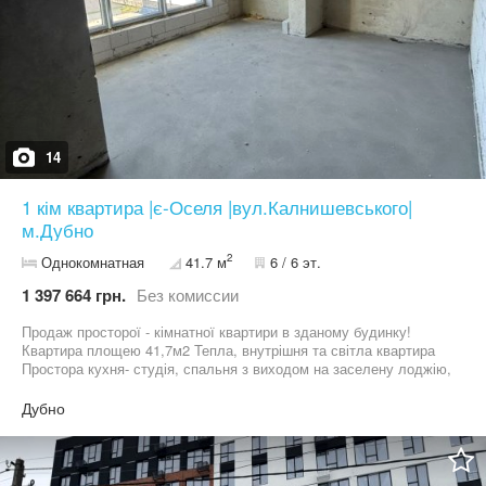
14
1 кім квартира |є-Оселя |вул.Калнишевського|
м.Дубно
2
Однокомнатная
41.7 м
6 / 6 эт.
1 397 664 грн.
Без комиссии
Продаж просторої - кімнатної квартири в зданому будинку!
Квартира площею 41,7м2 Тепла, внутрішня та світла квартира
Простора кухня- студія, спальня з виходом на заселену лоджію,
просторий санвузол В квартирі автономне опалення-
встановлено 2-х контурний газовий котел, поштукатурено несучі
Дубно
стіни, стяжка на підлозі, лічильники, вхідні броньовані двері
Підʼїзд будинку з ремонтом - декоративна штукатурка на стінах,
плитка на підлозі. Гарні просторі холи Будинок цегляний,
утеплений ззовні з облаштованою територією двору -