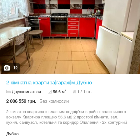
12
2 кімнатна квартира|гараж|м.Дубно
2
Двухкомнатная
56.6 м
1 / 1 эт.
2 006 559 грн.
Без комиссии
2 кімнатна квартира з власним подвір’ям в районі залізничного
вокзалу Квартира площею 56,6 м2 2 просторі кімнати, зал,
кухня, санвузол, котельня та коридор Опалення - 2х контурний
газовий котел Водопостачання- централізоване, септик свій
переливний Встановлено металопластикові вікна Квартира
Дубно
ззовні утеплена пінопластом У дворі укладена бруківка Є