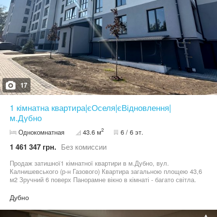
17
1 кімнатна квартира|єОселя|єВідновлення|
м.Дубно
2
Однокомнатная
43.6 м
6 / 6 эт.
1 461 347 грн.
Без комиссии
Продаж затишної1 кімнатної квартири в м.Дубно, вул.
Калнишевського (р-н Газового) Квартира загальною площею 43,6
м2 Зручний 6 поверх Панорамне вікно в кімнаті - багато світла.
Встановлено якісні 2-х камерні склопакети. В квартирі
автономне опалення - встановлено 2-х контурний газовий котел.
Дубно
Заведено електрику в квартиру - 3-х жильний мідний провід.
Стіни основні поштукатурено, залито стяжку в квартирі.