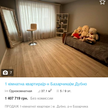
Встановлено якісні вхідні броньовані двері. Просторі коридори
підʼїзду з ремонтом -фактурна штукатурка на стінах, плитка на
підлозі, великі панорамні вікна. Територія двору облагороджена -
бруківка в дворі, озеленення, дитячий майданчик, паркомісця по
периметру будинку. Можливий продаж за програмою є-Оселя
Телефонуйте і ми оглянемо дану квартиру та інші наявні
квартири!
7
1 кімнатна квартира|р-н Базарчика|м.Дубно
2
Однокомнатная
37.1 м
5 / 9 эт.
1 407 719 грн.
Без комиссии
ПРОДАЖ 1-кімнатної квартири | м. Дубно, р-н Базарчика