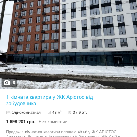
паркомісця, вкладено бруківку, дитячий майданчик
Телефонуйте, адже квартира чудового, зручного планування і за
хорошою ціною!
8
1 кімната квартира у ЖК Арістос від
забудовника
2
Однокомнатная
48 м
3 / 9 эт.
1 698 201 грн.
Без комиссии
Продаж 1 кімнатної квартири площею 48 м² у ЖК АРІСТОС
Адреса: м. Дубно вул .Морозенка 31А Забудовник ЖК Свій в