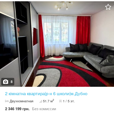
власний гараж з заведеною електрикою у 3 фази Для зберігання
власних консервацій є хороший погріб у гаражі Квартира
продається з меблями та технікою Чудовий варіант, для тих, хто
шукає квартиру і до того ж, хоче мати власний двір та гараж
Телефонуйте і ми переглянемо дану квартиру
8
2 кімнатна квартира|р-н 6 школи|м.Дубно
2
Двухкомнатная
51.7 м
1 / 5 эт.
2 346 199 грн.
Без комиссии