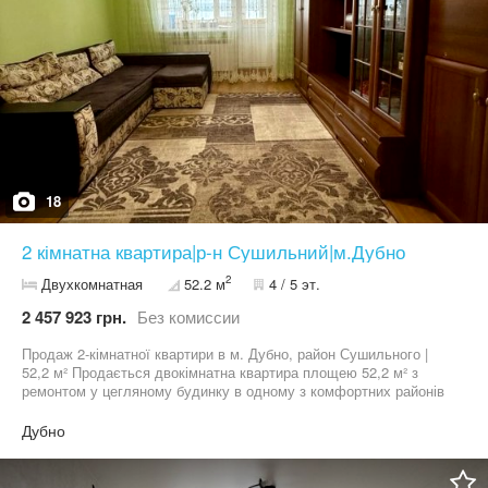
18
2 кімнатна квартира|р-н Сушильний|м.Дубно
2
Двухкомнатная
52.2 м
4 / 5 эт.
2 457 923 грн.
Без комиссии
Продаж 2-кімнатної квартири в м. Дубно, район Сушильного |
52,2 м² Продається двокімнатна квартира площею 52,2 м² з
ремонтом у цегляному будинку в одному з комфортних районів
міста Дубно — район Сушильного. Квартира розташована на 4
поверсі з 5, внутрішня, дуже тепла та світла. Основні переваги:
Дубно
автономне опалення якісний житловий стан роздільне
планування просторі коридори з гардеробною роздільний
санвузол Кухня: світла та простора на підлозі плитка