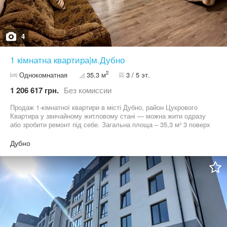
4
1 кімнатна квартира|м.Дубно
2
Однокомнатная
35.3 м
3 / 5 эт.
1 206 617 грн.
Без комиссии
Продаж 1-кімнатної квартири в місті Дубно, район Цукрового
Квартира у звичайному житловому стані — можна жити одразу
або зробити ремонт під себе. Загальна площа – 35,3 м² 3 поверх
із 5, цегляний будинок Автономне опалення Металопластикові
вікна, замінено комунікації на водопостачання та
Дубно
водовідведення Санвузол після оновлення На кухні — робочий,
доглянутий стан Продається з меблями та технікою Квартира
тепла, охайна та доглянута, підійде для проживання або як
інвестиція під оренду. Телефонуйте, щоб домовитись про
перегляд — гарні варіанти довго не чекають!