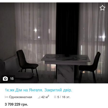
15
1к.жк Дім на Янгеля. Закритий двір.
2
Однокомнатная
42 м
5 / 16 эт.
3 709 229 грн.