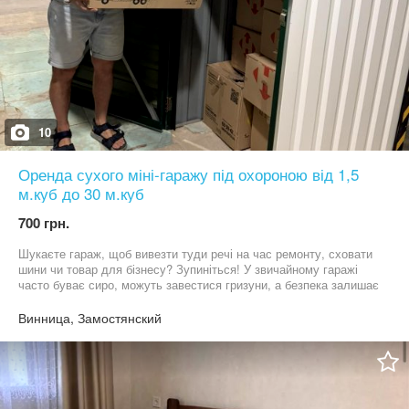
10
Оренда сухого міні-гаражу під охороною від 1,5
м.куб до 30 м.куб
700 грн.
Шукаєте гараж, щоб вивезти туди речі на час ремонту, сховати
шини чи товар для бізнесу? Зупиніться! У звичайному гаражі
часто буває сиро, можуть завестися гризуни, а безпека залишає
бажати кращого. Ваші речі заслуговують на кращі умови.
Пропонуємо сучасну альтернативу — оренду індивідуальних
Винница, Замостянский
міні-боксів у центрі зберігання «МісцеЄ» у Вінниці (вул.
Академіка Янгеля, 4). Це спеціалізовані камери зберігання
(формат self-storage). Вони створені виключно для безпечного
розміщення майна: ви просто завантажуєте свої коробки, меблі
чи техніку на надійну поверхню боксу, зачиняєте його і не
хвилюєтесь за їхній стан. Чому наші бокси кращі за будь-який