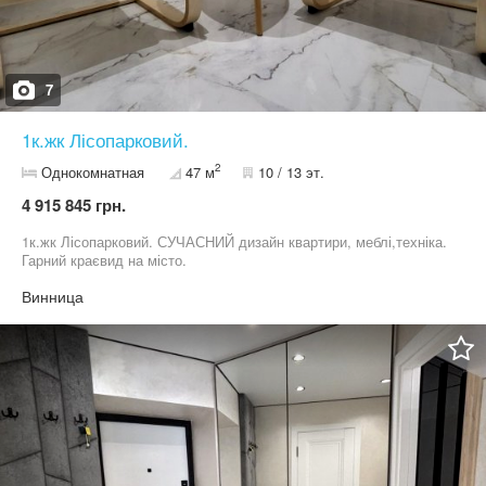
7
1к.жк Лісопарковий.
2
Однокомнатная
47 м
10 / 13 эт.
4 915 845 грн.
1к.жк Лісопарковий. СУЧАСНИЙ дизайн квартири, меблі,техніка.
Гарний краєвид на місто.
Винница