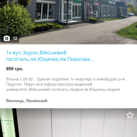
12
1к вул.Зодчіх,Військовий
госпіталь,лік.Ющенка,лік.Пирогова...
899 грн.
Вільна з 28.02 . Здаємо подобово 1к квартиру в новобудові р-ні
Поділля. Поруч вся інфраструктура,медичний
університет,Військовий госпіталь,лікарня ім.Ющенка,лікарня
ім.Пирогова... Завжди чисто,тепло є все необхідне:постільна
білизна,рушники,посуд,побутова техніка,вайфай...Видаємо звітні
Винница, Ленинский
документи(3тя гр.). Ціна залежить від кількості гостей і днів
проживання,Мед.унів.,Аграрний ун....Телефонуйте(або пишіть на
вайбер,телеграм),завжди домовимося...