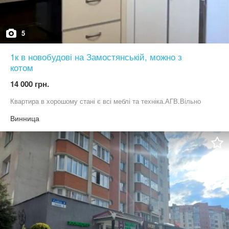
5
1к в новобудові на Замостянській, можно з
котом
14 000 грн.
Квартира в хорошому стані є всі меблі та техніка.АГВ.Вільно
Винница