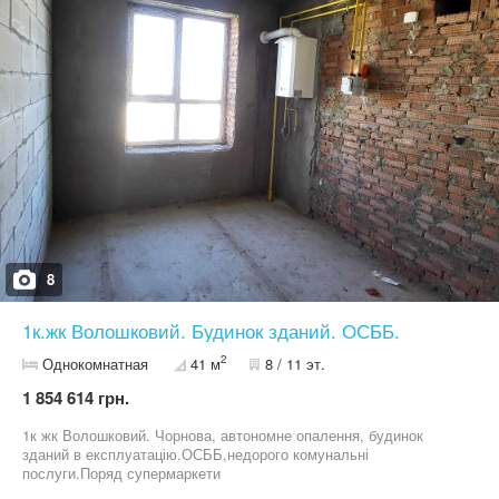
8
1к.жк Волошковий. Будинок зданий. ОСББ.
2
Однокомнатная
41 м
8 / 11 эт.
1 854 614 грн.
1к жк Волошковий. Чорнова, автономне опалення, будинок
зданий в експлуатацію.ОСББ,недорого комунальні
послуги.Поряд супермаркети
АТБ,ГРОШ,Україночка,школа,дитячі садочки, поліклініка,