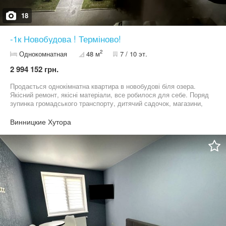
18
-1к Новобудова ! Терміново!
2
Однокомнатная
48 м
7 / 10 эт.
2 994 152 грн.
Продається однокімнатна квартира в новобудові біля озера.
Якісний ремонт, якісні матеріали, все робилося для себе. Поряд
зупинка громадського транспорту, дитячий садочок, магазини,
аптеки та все необхідне для комфортного проживання. Всі
деталі по телефону.
Винницкие Хутора