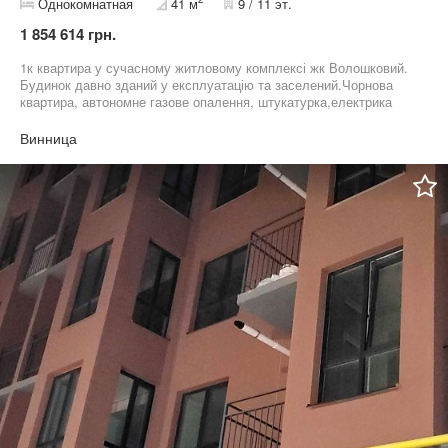
Однокомнатная
41 м
9 / 11 эт.
1 854 614 грн.
1к квартира у сучасному житловому комплексі жк Волошковий.
Будинок давно зданий у експлуатацію та заселений.Чорнова
квартира, автономне газове опалення, штукатурка,електрика
заведено у квартиру,встановлено лічильники.Гарний вид з
балкона на місто.Дуже зручна локація, поряд школи,дитячі
Винница
садочки, поліклініка, відділення банків, супермаркети
АТБ,Грош,Українські товари.У 150 метрах зупинка тролейбуса.