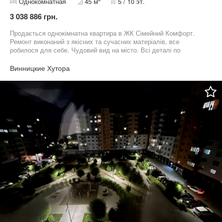
Однокомнатная
45 м
5 / 10 эт.
3 038 886 грн.
Продається однокімнатна квартира в ЖК Сімейний Комфорт.
Ремонт виконаний з якісних та сучасних матеріалів, все
робилося для себе. Чудовий вид на місто. Всі деталі по
телефону.
Винницкие Хутора