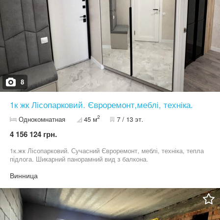
8
1к жк Лісопарковий. Євроремонт,меблі, техніка.
2
Однокомнатная
45 м
7 / 13 эт.
4 156 124 грн.
1к.жк Лісопарковий. Сучасний Євроремонт, меблі, техніка, тепла
підлога. Шикарний панорамний вид з балкона.
Винница