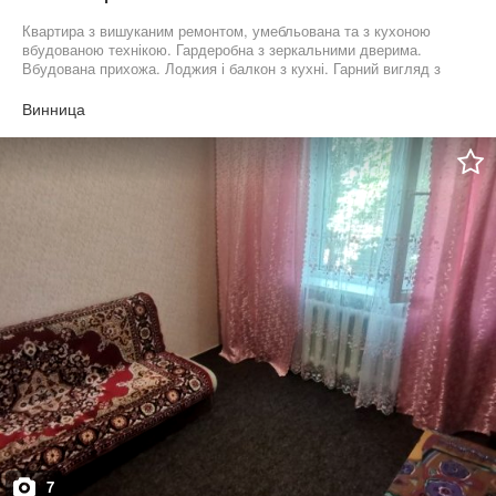
Квартира з вишуканим ремонтом, умебльована та з кухоною
вбудованою технікою. Гардеробна з зеркальними дверима.
Вбудована прихожа. Лоджия і балкон з кухні. Гарний вигляд з
вікна. Готова до заселення.
Винница
7