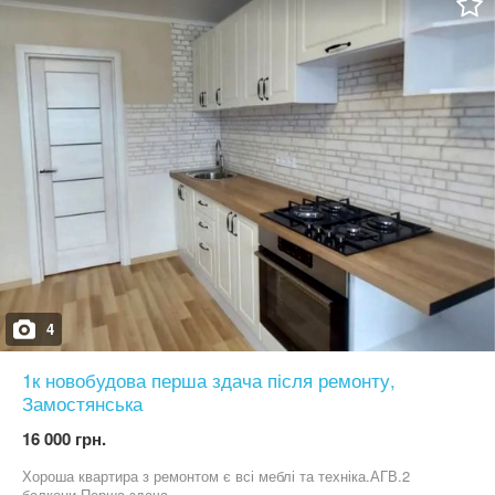
4
1к новобудова перша здача після ремонту,
Замостянська
16 000 грн.
Хороша квартира з ремонтом є всі меблі та техніка.АГВ.2
балкони Перша здача