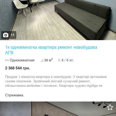
11
1к однокімнатка квартира ремонт новобудова
АГВ
2
Однокомнатная
39 м
5 / 5 эт.
2 368 544 грн.
Продаж 1-кімнатна квартира в новобудові. У квартирі автономне
газове опалення. Зроблений якісний сучасний ремонт,
облаштована меблями і технікою. Квартира чудово підійде як
для інвестицій, так і для власного проживання! За більш
детальною інформацією, телефонуйте!
Стрижавка