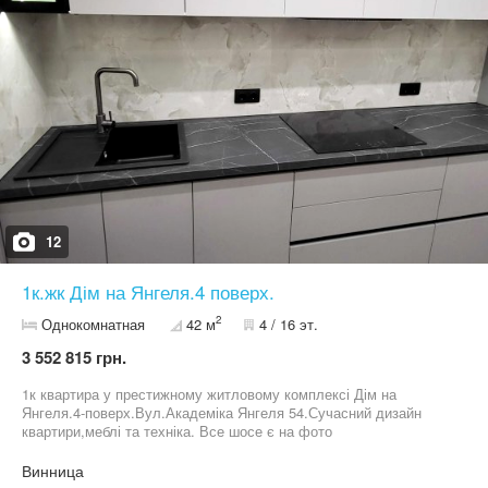
12
1к.жк Дім на Янгеля.4 поверх.
2
Однокомнатная
42 м
4 / 16 эт.
3 552 815 грн.
1к квартира у престижному житловому комплексі Дім на
Янгеля.4-поверх.Вул.Академіка Янгеля 54.Сучасний дизайн
квартири,меблі та техніка. Все шосе є на фото
залишається.Після ремонту у квартирі ніхто не
проживав.Закрита територія,підземний паркінг,супермаркети у
Винница
будинку,та інша інфраструктура у кроковій доступності.