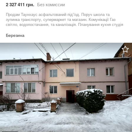
2 327 411 грн.
Без комиссии
Продам Таунхаус асфальтований підʼїзд. Поруч школа та
зупинка транспорту, супермаркет та магазин. Комунікації Газ
світло, водопостачання, та каналізація. Планування кухня студія
з виходом на терасу, та дві кімнати. Запрошую на перегляд
Березина