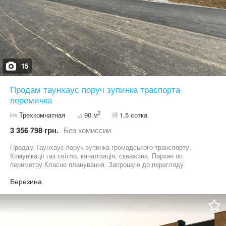
15
Продам таунхаус поруч зупинка траспорта
перемичка
2
Трехкомнатная
90 м
1.5 сотка
3 356 798 грн.
Без комиссии
Продам Таунхаус поруч зупинка громадського транспорту.
Комунікації газ світло, каналізація, скважина. Паркан по
периметру Класне планування. Запрошую до перегляду
Березина