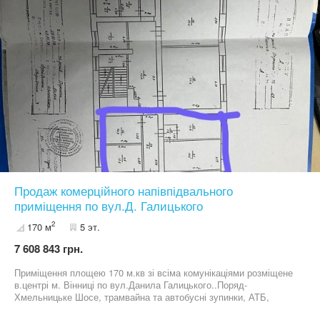
Продаж комерційного напівпідвального
приміщення по вул.Д. Галицького
2
170 м
5 эт.
7 608 843 грн.
Приміщення площею 170 м.кв зі всіма комунікаціями розміщене
в.центрі м. Вінниці по вул.Данила Галицького..Поряд-
Хмельницьке Шосе, трамвайна та автобусні зупинки, АТБ,
"Варшава" та інші магазини і кафе та адміністративні будівлі.В