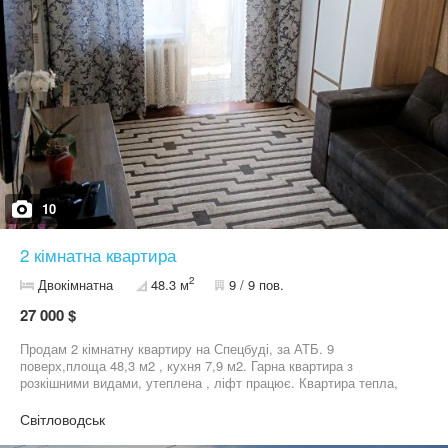
10
2 кімнатна квартира
2
Двокімнатна
48.3 м
9 / 9 пов.
27 000 $
Продам 2 кімнатну квартиру на Спецбуді, за АТБ. 9
поверх,площа 48,3 м2 , кухня 7,9 м2. Гарна квартира з
розкішними видами, утеплена , ліфт працює. Квартира тепла,
світла.Вікна-пластик, вхідні двері метал, натяжні стелі,
сантехніка замінена на пластик, труби поліпропілен. Лоджа на 2
Світловодськ
кімнати засклена. В радіусі 200 метрів: АТБ, Маркетопт, Нова