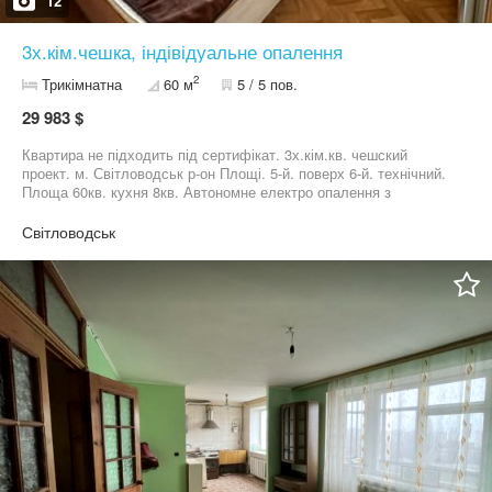
12
3х.кім.чешка, індівідуальне опалення
2
Трикімнатна
60 м
5 / 5 пов.
29 983 $
Квартира не підходить під сертифікат. 3х.кім.кв. чешский
проект. м. Світловодськ р-он Площі. 5-й. поверх 6-й. технічний.
Площа 60кв. кухня 8кв. Автономне електро опалення з
регулятором тепла, кожна кімната регулюється. Вікна
металопластикові. Балкон та лоджія засклені. В квартирі
Світловодськ
залишається всі меблі та техніка. Охорона система. Стан заходь
та живи. Поряд вся інфраструктура. Запрошую Вас на перегляд.