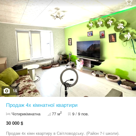
16
Продаж 4х кімнатної квартири
2
Чотирикімнатна
77 м
9 / 9 пов.
30 000 $
Продам 4х кімн квартиру в Світловодську. (Район 7-ї школи).