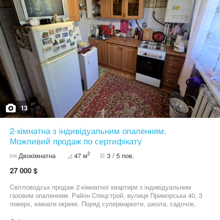
13
2-кімнатна з індивідуальним опаленням.
Можливий продаж по сертифікату
2
Двокімнатна
47 м
3 / 5 пов.
27 000 $
Світловодськ продаж 2-кімнатної квартири з індивідуальним
газовим опаленням. Район Спецстрой, вулиця Приморська 40, 3
поверх, кімнати окремі. Поряд супермаркети, школа, садочок,
парк, набережна. Можливий продаж ПО СЕРТИФІКАТУ!!! Без