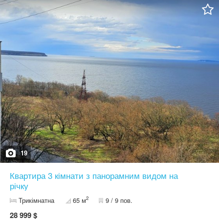
Пошта, дит садки, школа, зупинка, автостоянка, набережна.
Продаж неспішний від власника
19
Квартира 3 кімнати з панорамним видом на
річку
2
Трикімнатна
65 м
9 / 9 пов.
28 999 $