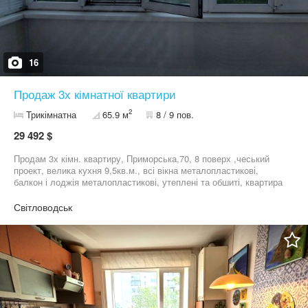
16
Продаж 3х кімнатної квартири
2
Трикімнатна
65.9 м
8 / 9 пов.
29 492 $
Продам 3х кімн. квартиру, Приморська,70, 8 поверх ,чеський
проект, велика кухня 9,5кв.м., всі вікна металопластикові,
балкон і лоджія металопластикові, утеплені та обшиті, квартира
утеплена зовні. Житловий стан. Будинок ОСББ. Поряд вся
інфраструктура, школа, садочок, магазини. Чудовий вигляд з
Світловодськ
вікон, вид на море. Можливий торг.