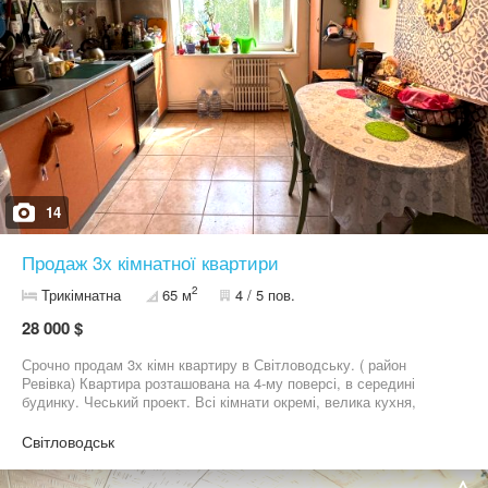
14
Продаж 3х кімнатної квартири
2
Трикімнатна
65 м
4 / 5 пов.
28 000 $
Срочно продам 3х кімн квартиру в Світловодську. ( район
Ревівка) Квартира розташована на 4-му поверсі, в середині
будинку. Чеський проект. Всі кімнати окремі, велика кухня,
балкон та лоджія. ІНДИВІДУАЛЬНЕ ГАЗОВЕ ОПАЛЕННЯ.
Квартира продається з меблями та побутовою технікою.
Світловодськ
Будинок ОСББ. Поруч: зупинка, супермаркет, садок, школа,
ринок.