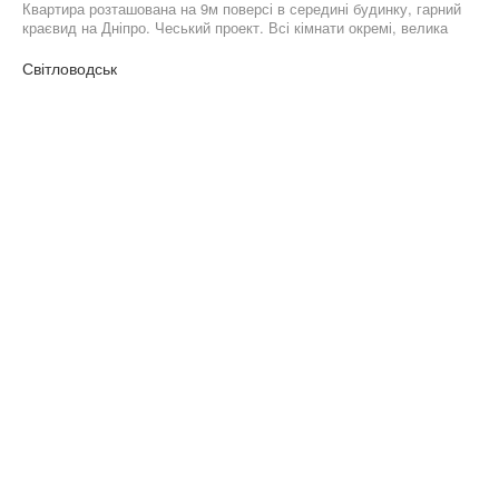
Квартира розташована на 9м поверсі в середині будинку, гарний
краєвид на Дніпро. Чеський проект. Всі кімнати окремі, велика
кухня. Продається частково з меблями. Будинок ОСББ. Поруч:
школа, садок, магазин.
Світловодськ