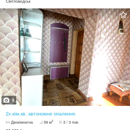
комісії для покупця! Додаткову інформацію або відеоогляд можу
Світловодськ
відправити на вайбер.
8
2х.кім.кв. автономне опалення.
2
Двокімнатна
59 м
3 / 3 пов.