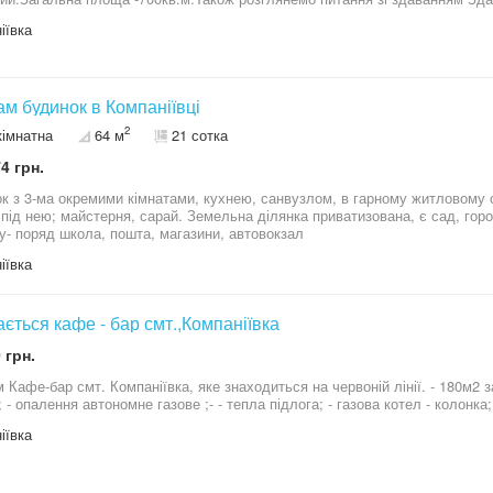
іівка, загальною площею 400 кв м. Приміщення розташована в центрі насе
іївка
м від обласного центру (м.Кропивницького). Обʼєкт переведений в не житл
е для ведення бізнесу - складу, складу - магазину тощо. Має міцну бето
станки чи конструкції. Широкі вхідні двері розміром 200*150 см. Заведен
всті стіни, завдяки чому має низьку тепловіддачу, влітку температура не 
ється нижче 0. Додатковими перевагами є близькість до водойми (ставок 
м будинок в Компаніївці
к прилеглих приміщень, які також здаються в оренду/ продаються. За б
2
кімнатна
64 м
21 сотка
ефоном. оренду.
4 грн.
к з 3-ма окремими кімнатами, кухнею, санвузлом, в гарному житловому ст
 під нею; майстерня, сарай. Земельна ділянка приватизована, є сад, гор
у- поряд школа, пошта, магазини, автовокзал
іївка
ється кафе - бар смт.,Компаніївка
 грн.
Кафе-бар смт. Компаніївка, яке знаходиться на червоній лінії. - 180м2 заг
 - опалення автономне газове ;- - тепла підлога; - газова котел - колонка; 
іївка