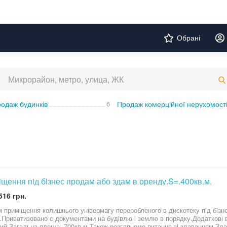
Обрані
одаж будинків
6
Продаж комерційної нерухомост
щення пiд бiзнес продам або здам в оренду.S=.400кв.м.
516 грн.
зважальний дитячий
ментами на будiвлю i землю в порядку.Додаткові вiдомості за телефоном.Торг
ий.Загальна площа -700кв.м.Також розглянемо питання зi здаванням Зда