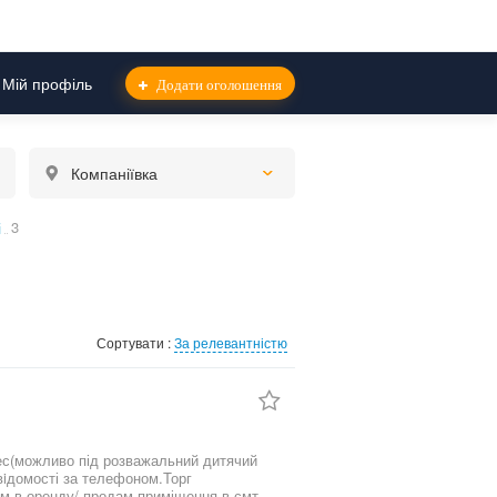
Мій профіль
Додати оголошення
Компаніївка
і
3
Сортувати :
За релевантністю
м в оренду/ продам приміщення в смт.