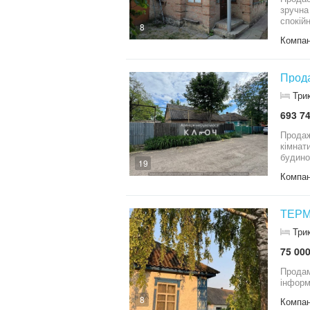
зручна
спокій
8
яка шу
Компан
Прода
Три
693 74
Продаж бу
кімнат
будинок заве
19
Компан
ТЕРМ
Три
75 000
Продам будинок містить три кімнати, ділянка п
інформ
8
Компан