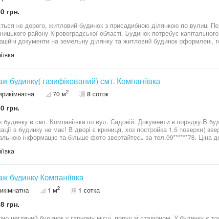
0 грн.
ться не дорого, житловий будинок з присадибною ділянкою по вулиці Пе
ницького району Кіровоградської області. Будинок потребує капітального 
аційні документи на земельну ділянку та житловий будинок оформлені, го
житлового будинку 74 кв.м. Будинок без газу (газова труба проходить біл
іївка
и, зовні обкладено керамічною цеглою. Покрівля - шифер. Будинок електрифікований. Загальна площа
ної ділянки - 9,6 соток. Враховуючи стан будинку, вартість помірна, дого
лефонуйте.
ж будинку( газифікований) смт. Компаніївка
2
ирикімнатна
70 м
8 соток
0 грн.
 будинку в смт. Компаніївка по вул. Садовій. Документи в порядку.В буд
динку не має! В дворі є криниця, хоз постройка 1.5 поверхи( зверху можна під флігель-2 кімнати( є пічка))
альною інформацію та більше фото звертайтесь за тел.09******78. Ціна д
іївка
ж будинку Компаніївка
2
тикімнатна
1 м
1 сотка
8 грн.
мо цегляний будинок у гарному місці, поруч зі стадіоном. У будинку є тр