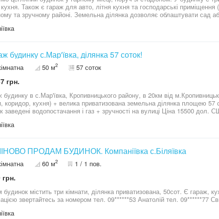
 кухня. Також є гараж для авто, літня кухня та господарські приміщення 
ному та зручному районі. Земельна ділянка дозволяє облаштувати сад аб
кає комфорт та тишу. ЗВЕРТАТИСЯ ЗА ТЕЛЕФОНОМ: 09******66
іївка
ж будинку с.Мар'ївка, ділянка 57 соток!
2
кімнатна
50 м
57 соток
7 грн.
динку в с.Мар'ївка, Кропивницького району, в 20км від м.Кропивницький + загальна площа біля 55 м2 
и, коридор, кухня) + велика приватизована земельна ділянка площею 57 со
дені водопостачання і газ + зручності на вулиці Ціна 15500 дол. США. + комісія агентства Деталі за
телефоном, запрошуємо на перегляд у з
іївка
ІНОВО ПРОДАМ БУДИНОК. Компаніївка с.Біляївка
2
кімнатна
60 м
1 / 1 пов.
 грн.
риватизована, 50сот. Є гараж, кухня, сарай, колодязь. За детальною
ацією звертайтесь за номером тел. 09******53 Анатолій тел. 09******77 Св
іївка