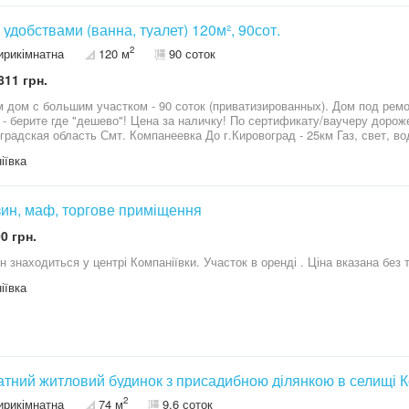
Дом с удобствами (ванна, туалет) 120м², 90сот.
2
ирикімнатна
120 м
90 соток
811 грн.
 дом с большим участком - 90 соток (приватизированных). Дом под ремо
шево"! Цена за наличку! По сертификату/ваучеру дороже и оговаривается отдельно.
панеевка До г.Кировоград - 25км Газ, свет, вода, сан.узел, ванна - в доме Дом 2х
й: 120м2: 4ком, кухня, коридор сан.узел (ванна, туалет). Отопление: па
іївка
ой этаж: с дома - бетонная лестница. Вход в подвал: с дома - бетонная лест
ишних строений! На территории: дом, колодец, летний туалет. Есть возможность строить под свои
ударственному водопроводу. Земли: 0.9га (90сот.) приватизация В
а (11кл) садик колледж больница скорая супермаркеты НП цнап рынки магазины
ин, маф, торгове приміщення
аптеки В селе есть работа.
0 грн.
н знаходиться у центрі Компаніївки. Участок в оренді . Ціна вказана без
іївка
тний житловий будинок з присадибною ділянкою в селищі К
2
ирикімнатна
74 м
9.6 соток