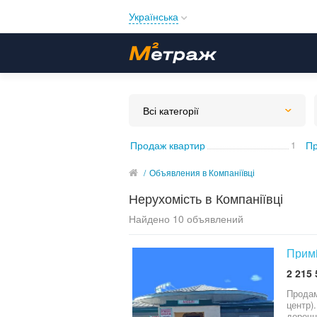
Українська
Русский
Українська
Всі категорії
Продаж квартир
1
Пр
/
Объявления в Компаніївці
Нерухомість в Компаніївці
Найдено 10 объявлений
Примi
2 215 
Продам приміщення колишнього універмагу переробленого в дискотеку пiд бiзнес(можливо під ро
центр)..Приватизовано с доку
доречн