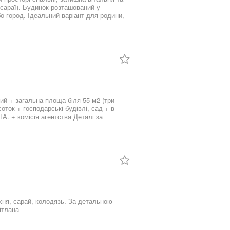
(сараї). Будинок розташований у
о город. Ідеальний варіант для родини,
(три
ток + господарські будівлі, сад + в
ручний для Вас час. АН КЛЮЧ Фахівець з питань нерухомості Рената
ітлана