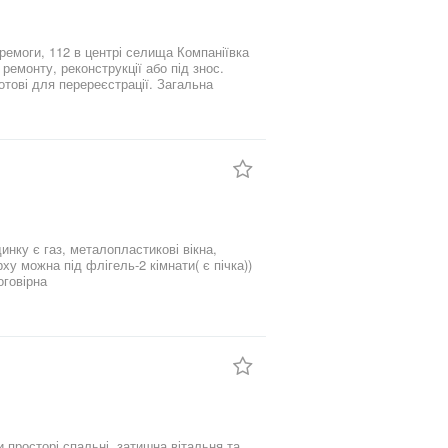
ремоги, 112 в центрі селища Компаніївка
ремонту, реконструкції або під знос.
тові для перереєстрації. Загальна
я двору). Опалення пічне, є груба. Стіни
вірна, пишіть в особисті повідомлення
инку є газ, металопластикові вікна,
оговірна
и просторі спальні, затишна вітальня та