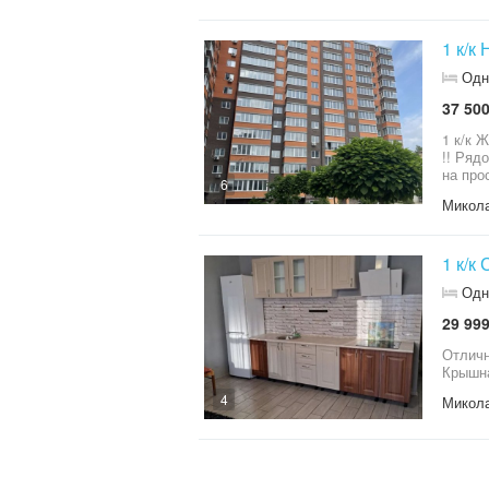
Пригла
1 к/
Одн
37 500
1 к/к ЖК «Набережный квартал» 55 кв.м. 6 этаж . Удобное месторасположение
!! Рядом остановка общ-го транспорта, супермаркет Элект
6
Микола
1 к/к
Одн
29 999
Отличн
Крышна
4
Микола