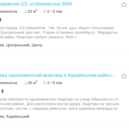
1к. Общежитие 2/2, ул.Шнеерсона 3000
2
окімнатна
23 м
2 / 2 пов.
$
нтр города, 2/2 общежитие, 13м. Кухня, душ общего пользования.
Центральный проспект. Рядом остановки тролейбуса . Маршруток.
Хороший район. Квартира требует ремонта. 3000 т..
їв, Центральний, Центр
жа однокомнатной квартиры в Корабельном районе на Айв
2
окімнатна
30 м
3 / 5 пов.
 $
гаю приобрести однокомнатную квартиру на улице Айвазовского в
льном районе. Дом расположен внутри двора. Квартира на третьем
 уютная, чистая, с хорошим ремонтом, была заменена проводка на
. В квартире остаётся вся мебель и качественная бытовая техника, в
їв, Корабельний
хорошем состоянии. Встроенная кухня, варочная панель, вытяжка,
мерный холодильник, прихожая, кондиционер AUX, два дивана, комод
о), телевизор Samsung 40”, пылесос 1800W Samsung, утюг, стиральная