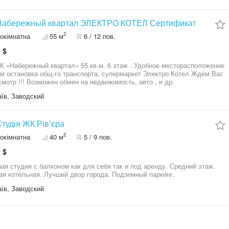
шаю к просмотру, звоните!
к Набережный квартал ЭЛЕКТРО КОТЕЛ Сертификат
2
окімнатна
55 м
6 / 12 пов.
 $
ро Котел Ждём Вас
на просмотр !!! Возможен обмен на недвижимость, авто , и др.
їв, Заводский
 Студія ЖК Рівʼєра
2
окімнатна
40 м
5 / 9 пов.
 $
ая студия с балконом как для себя так и под аренду. Средний этаж.
я котельная. Лучший двор города. Подземный паркинг.
їв, Заводский