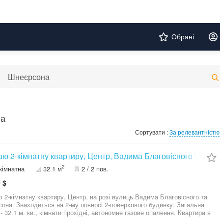
Обрані
на
Сортувати :
За релевантністю
ю 2-кімнатну квартиру, Центр, Вадима Благовісного \ Шнеє
2
кімнатна
32.1 м
2 / 2 пов.
 $
 2-кімнатну квартиру, Центр, на розі вулиць Вадима Благовісного та
она. Знаходиться на 2-му поверсі 2-поверхового будинку. Загальна
- 32.1 м. кв., кімнати прохідні, автономне газове опалення. Квартира в