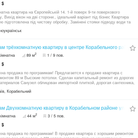
 $
мнатна квартира на Європейській 14. 1-й поверх 9-ти поверхового
у, Вихід вікон на дві сторони., ідеальний варіант під бізнес Квартира
тю підготовлена під чистову обробку. Замінені стояки підводу води та
зації. Проведена нова електропроводка з виводом на щиток.
ноукраїнськ
пластикові вікна.. Зроблена стяжка підлоги під ламінат/плитку
ум. Є погреб
м трёхкомнатную квартиру в центре Корабельного района
2
кімнатна
89 м
1 / 9 пов.
 $
на продажа по программам! Предлагается к продаже квартира с
монтом 89 м Высокие потолки. Сделан капитальный ремонт из дорогих
атериалов Санузел облицован импортной плиткой, дорогая сантехника,
 В кухне, санузле и коридоре - теплый пол Три кондиционера.
їв, Корабельний
ное покрытие - паркет Свое индивидуальное отопление Закрытый двор,
емая территория, консьерж Во дворе свое парковочное место Дом сдан
луатацию в 2008 году В шаговой доступности вся инфраструктура
 Приглашаю к просмотру, звоните!
м Двухкомнатную квартиру в Корабельном районе ул.Корот
2
кімнатна
44 м
3 / 5 пов.
 $
на продажа по программам! В продаже квартира с хорошим ремонтом