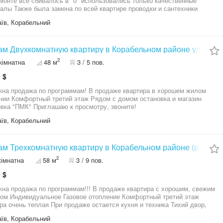
монте все сбивалось в "0" использовались только качественные
алы Также была замена по всей квартире проводки и сантехники
ра утеплена с наружи Рядом с домом остановка и магазин Приглашаю
їв, Корабельний
мотру, звоните!
м Двухкомнатную квартиру в Корабельном районе ул.Корот
2
кімнатна
48 м
3 / 5 пов.
 $
на продажа по программам! В продаже квартира в хорошем жилом
нии Комфортный третий этаж Рядом с домом остановка и магазин
вка "ПМК" Приглашаю к просмотру, звоните!
їв, Корабельний
м Трехкомнатную квартиру в Корабельном районе (р-н 48 
2
кімнатна
58 м
3 / 9 пов.
 $
на продажа по программам!!! В продаже квартира с хорошим, свежим
ом Индивидуальное Газовое отопление Комфортный третий этаж
ра очень теплая При продаже остается кухня и техника Тихий двор,
ные соседи В шаговой доступности вся инфраструктура района:
їв, Корабельний
, школы, магазины, аптеки, остановки общественного транспорта