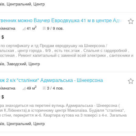
у стані, продається з усією технікою та меблями. Закритий двір, мало
їв, Центральний, Центр
рний будинок, у дворі є гараж з документами, розглядаємо його продаж
ему плату. Чекаю на Ваші дзвінки.
Собственник можно Ваучер Евродвушка 41 
2
кімнатна
41 м
9 / 9 пов.
 $
фикату и тд Продам евродвушку на Шнеерсона /
ентр города . 9/9 , есть тех.этаж . Спальня с гардеробной ,
ьный с заменой всей электрики , сантехники и
артира заходи и живи , а так же отлично подходит для аренды Общая
їв, Заводский, Центр
площадь 41 м2 Собственник
ж 2 к/к "сталінки" Адмиральська - Шнеерсона
2
кімнатна
49 м
3 / 4 пов.
 $
ра знаходиться на перетині вулиць Адмиральська - Шнеерсона (
в історичному центрі Миколаїва. Будівля "сталінка",
 стіни, перекриття ж-б. Квартира кутова на 3 поверсі з 4-х. Загальна
49 м, житлова 25 м, кухня 9 м, є колонка та балкон ( не засклений),
їв, Центральний, Центр
ол окремий, кімнати суміжні, висота стелі 3 м. Квартира в доброму
ому стані, продаеться з меблями, вікна у двір. Документи в порядку,
не зареєстрований. Послугі рієлтора оплачує покупець.