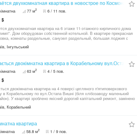
, душевая кабина, также остаётся весь кухонный инвентарь и всё, что
ётся двухкомнатная квартира в новострое по Космонавт
димо для комфортного проживания. Приглашаю на просмотр,
2
кімнатна
77 м
6 / 11 пов.
ите, звоните!
 $
тся двухкомнатная квартира на 6 этаже 11-этажного кирпичного дома
имп". Дом оборудован собственной котельной. В квартире прекрасная
овка, комнаты раздельные, санузел раздельный, большая лоджия с
ым видом. Стены ровные. Новый собственник может сделать на своё
їв, Інгульський
ение, на свой вкус, любую косметику, мебель, оборудование.
шаю к просмотру и приобретению ! Не упускайте свой шанс
етения прекрасной перспективной квартиры !
ється двокімнатна квартира в Корабельному вул.Остапа В
2
кімнатна
63 м
4 / 5 пов.
 $
ться двокімнатна квартира на 4 поверсі цегляного п'ятиповерхового
у в Корабельному по вул.Остапа Вишні (біля хлібозаводу маленький
айон). У квартирі зроблено якісний дорогий капітальний ремонт, замінено
ку, всю сантехніку, вирівняно підлогу, встановлено водяний насос.
їв, Корабельний
епла. Залишаються меблі та велика побутова техніка, штори-гардини.
ую до перегляду та придбання цієї чудової квартири, телефонуйте!
імнатна квартира
2
кімнатна
58.8 м
1 / 9 пов.