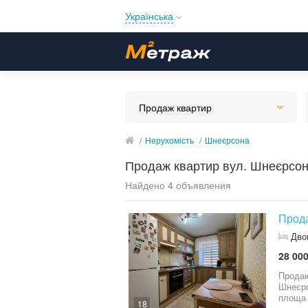
Українська
Русский
Українська
Продаж квартир
/
Нерухомість
/
Шнеєрсона
Продаж квартир вул. Шнеєрсо
Найдено 4 объявления
Прода
Дво
28 000
Продаю
Шнеєрс
площа 
18