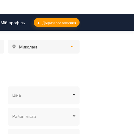
Мій профіль
Додати оголошення
Миколаїв
рсона. Ц5
Ціна
грн.
$
евр.
Район міста
Інгульський