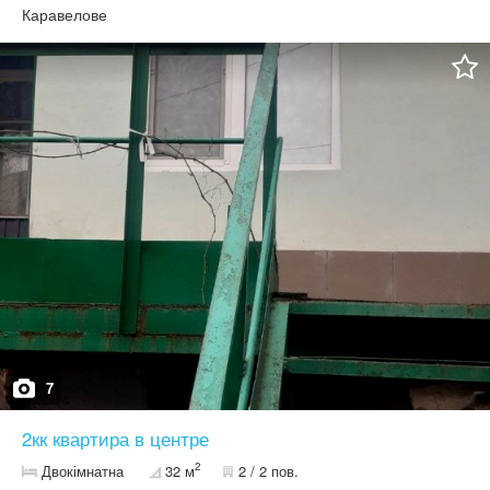
Каравелове
7
2кк квартира в центре
2
Двокімнатна
32 м
2 / 2 пов.