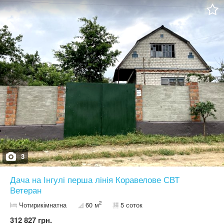
економне споживання газу. На території: • власний окремий двір
та вхід! (Сусіди не турбуватимуть!) • заїзд для двох автомобілів;
• фруктовий сад; • місце для відпочинку та мангальна зона; •
невелика ділянка для городу. Усі комунікації підключені: газ,
електроенергія, вода, інтернет. У 2023 році пробурено ВЛАСНУ
СКВАЖИНУ з якісною водою для побутових потреб. ПРОДАЖ
ЛИШЕ ЗА ГОТІВКОВИЙ РОЗРАХУНОК ТОРГ ДЛЯ РЕАЛЬНИХ
ПОКУПЦІВ НА МІСЦІ Запрошую на перегляд!
3
Дача на Інгулі перша лінія Коравелове СВТ
Ветеран
2
Чотирикімнатна
60 м
5 соток
312 827 грн.