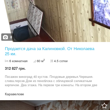
8
Продается дача за Калиновкой. От Николаева
25 км.
2
6 комнатная
60 м
4.5 сотки
312 827 грн.
Посажен виноград 40 кустов. Плодовые деревья.Черешня.
слива.персик.Дом из пеноблока с облицовкой силикатным
кирпичом. Два этажа. На первом три комнаты. На втором две
комнаты и коридор 6 метров. груша.яблони.вишни.
Каравелове