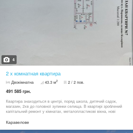
4
2 х комнатная квартира
2
Двокімнатна
43.3 м
2 / 2 пов.
491 585 грн.
Квартира знаходиться в центрі, поряд школа, дитячий садок,
магазин, 2хв до головної зупинки селища. В квартирі зроблений
капітальний ремонт у кімнатах, металопластикові вікна, нові
міжкімнатні двері; проведена нова водопостачальна труба і
окрема каналізаційна труба; є ділянка біля вуличного сараю, де
Каравелове
можна побудувати літню кухню, так як там проведений окремий
вуличний водопровідний кран. Пропонуйте свою ціну. Ціна