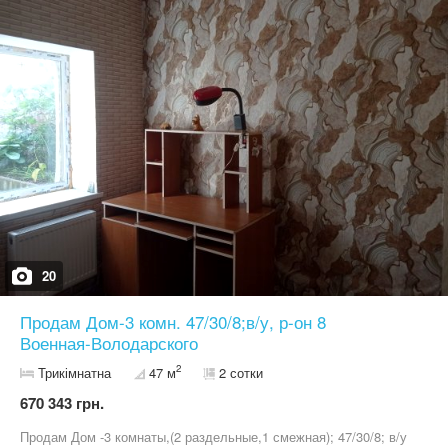
20
Продам Дом-3 комн. 47/30/8;в/у, р-он 8
Военная-Володарского
2
Трикімнатна
47 м
2 сотки
670 343 грн.
Продам Дом -3 комнаты,(2 раздельные,1 смежная); 47/30/8; в/у