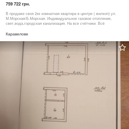
759 722 грн.
В продаже своя 2кк комнатная квартира в центре ( жилкоп) ул.
М.Морская/Б.Морская. Индивидуальное газовое отопление,
свет,вода,городская канализация. На все счётчики. Всё
удобства в жилом состоянии. Квартира светлая и тёплая. Окна
МПО. Болер, кондиционер, спутниковое тв.остаются
Каравелове
покупателю. В квартире действующее печное отопление.
Закрытый двор. Во дворе имеется свое подсобное помещение.
Документы готовы к продаже. Отличная транспортная
розвязка.По всем вопросам звоните по тел: 06******76 Ирина.