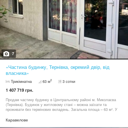
7
«Частина будинку, Тернівка, окремий двір, від
власника»
2
Трикімнатна
63 м
3 сотки
1 407 719 грн.
Продам частину будинку в Центральному районі м. Миколаєва
(Тернівка). Будинок у житловому стані – можна заїхати та
проживати без термінових вкладень. Загальна площа – 63 м². У
будинку розташовані: кухня, вітальня, три житлові кімнати та
санвузол. Встановлено АГВ та теплу водяну підлогу, що
Каравелове
забезпечує комфортне проживання в холодну пору року та