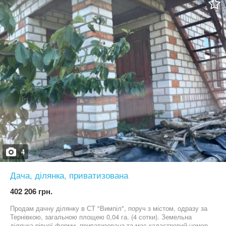
дитячої площадки 500 м до мальовничого ставка з лебедями,
лелеками, дикими качками 1,7 км до межі міста Миколаєва 2 км
до зупинки міських автобусів 1, 62 маршрутів 2,2 км до
скейтплощадки, футбольного поля зі штучним покриттям,
спортплощадки, магазину 2,3 км до найближчої залізничної
станції «Інгул» 2,5 км до річки Інгул (біля Тернівки 2,8 км до
поштомату Нової пошти (Тернівка) 2,8 км до Укрпошти (село
Каравелове) 3 км до будівельних магазинів 3,2 км до пляжу на
річці Інгул (Каравелове) 5 км до центру мікрорайону Тернівка,
школи 16, дитсадка 112, поліклініки, будинку культури,
магазинів, фітнес-центру, банкомату 7 км до автовокзалу Оріон,
супермаркету Mida 8 км до ріки Південний
4
Дача, ділянка, приватизована
402 206 грн.
Продам дачну ділянку в СТ "Вимпіл", поруч з містом, одразу за
Тернівкою, загальною площею 0,04 га. (4 сотки). Земельна
ділянка рівної форми, приватизована та має кадастровий номер.