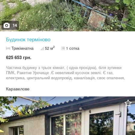
14
Будинок терміново
2
Трикімнатна
52 м
1 сотка
625 653 грн.
Частина будинку з трьох кімнат, ( одна прохідна), біля зупинки
ПМК, Ракетне Урочище .Є невеликий кусочок землі. Є газ,
електрика, центральний водопровід, каналізація, своє опалення,
всі вигоди в будинку. Поряд зупинка, тролейбуса та маршрутки.
Двір закритий на декілька сусідів. Є свій гараж. Неподалік
Каравелове
продуктові магазинчики ,дитячий садок, АТБ, річка.