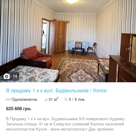
построен по технологии термоса. Очень тёплый, отопление
запускали только в сильные морозы. Территория всего
курятника позволяет содержать более 2000 голов
одновременно. Продаю в связи с тем, что ушёл служить с
первых дней. Жалко что всё это стоит без работы, а может
приносить кому-то деньги и пользу. У меня нет понимания когда
я вернусь, поэтому решил продать. Строил всё капитально, с
душой, для себя! Много свободной территории, есть
железобетонные закладные под теплицы общей пло
14
В продажу 1 к к вул. Будівнльників / Колос
2
Однокімнатна
31 м
5 / 5 пов.
625 608 грн.
В Продажу 1 к к на вул. Будівельників 5/5 поверхового будинку
Загальна площа- 31 кв м Санвузол суміжний Балкон засклений
металопластом Кухня - вікно металлопласт Дах зроблено
13999уо, торг