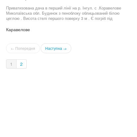
Приватизована дача в перший лінії на р. Інгул. с .Коравелове
Миколаївська обл. Будинок з пеноблоку облицьований білою
цеглою . Висота стелі першого поверху 3 м . Є погріб під
будинком . Туалет , душ , сарай . Сусуди живуть цілорічно. Газ
по границі ділянки . До міста 10 км Гарний кооператив . Поряд
Каравелове
скважина . Вода для поливу в сезон . Дом біля річки, дом у реки
, дом возле реки , дом на реке , дом на річці
← Попередня
Наступна →
1
2