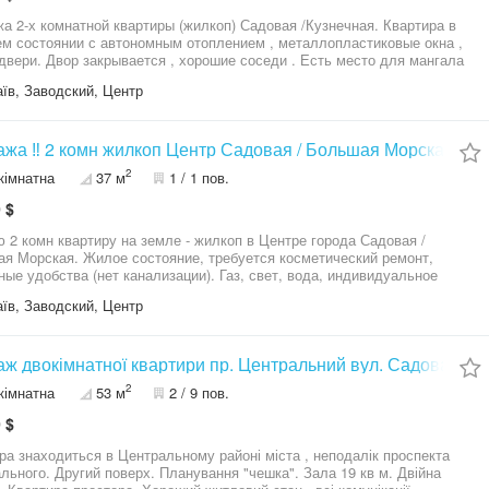
а 2-х комнатной квартиры (жилкоп) Садовая /Кузнечная. Квартира в
м состоянии с автономным отоплением , металлопластиковые окна ,
двери. Двор закрывается , хорошие соседи . Есть место для мангала
лисадника. Рядом остановка трамвая и торговый центр "Портал".
їв, Заводский, Центр
шаю на просмотр.
жа ‼️ 2 комн жилкоп Центр Садовая / Большая Морская 1 
2
кімнатна
37 м
1 / 1 пов.
 $
 2 комн квартиру на земле - жилкоп в Центре города Садовая /
я Морская. Жилое состояние, требуется косметический ремонт,
ные удобства (нет канализации). Газ, свет, вода, индивидуальное
ние, газовая плита, счётчики, небольшой дворик. Идеальное
їв, Заводский, Центр
асположение и развитая инфраструктура! Возможен обмен с доплатой.
ительные вопросы по телефону!
ж двокімнатної квартири пр. Центральний вул. Садова чеш
2
кімнатна
53 м
2 / 9 пов.
 $
ра знаходиться в Центральному районі міста , неподалік проспекта
льного. Другий поверх. Планування "чешка". Зала 19 кв м. Двійна