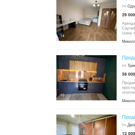
Одн
29 000
Аренда хо
Сертификату 4/5, 34м2 Мебель и техн
скину 
14
Микола
Прода
Три
58 000
Продаю
просто
отопле
10
Микола
Прода
Дво
12 000