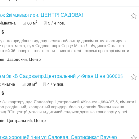
аж 2кім.квартири. ЦЕНТР! САДОВА!
2
кімнатна
60 м
3 / 4 пов.
 $
ую до придбання чудову великогабаритну двокімнатну квартиру в
л Садова, парк Серце Міста ! - будинок Сталінка -
товсті стіни - високі стелі - окремі просторі кімнати
 форми! - простора кухня вітальня - квартира з ремонтом, в
їв, Заводский, Центр
 МЕБЛЯМИ і технікою! Можливий продаж по
Ваучеру та Сертификату! Запрошую на перегляд, кввртира варта Вашої уваги!
м 3к кВ Садова/пр.Центральний ,4/9пан,Ціна 36000$
2
кімнатна
68 м
4 / 9 пов.
 $
 3к квартиру,вул Садова/пр.Центральний,4/9панель,68/43/7,5, кімнати і
ол роздільний, квадратний коридор, балкон,лоджія.Лічильники на
ряд "Сітіцентр",магазини,дитячий садочок,зупинка транспорту у всі
 міста.Телефонуйте ,оперативний показ.
їв, Центральний, Центр
жа хорошей 1-ки ул Садовая. Сертификат Ваучер