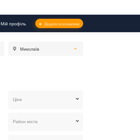
Мій профіль
Додати оголошення
Миколаїв
Ціна
грн.
$
евр.
Район міста
Інгульський