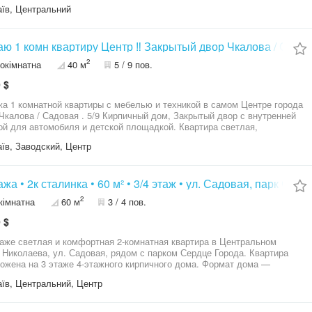
їв, Центральний
ю 1 комн квартиру Центр ‼️ Закрытый двор Чкалова / Садо
2
окімнатна
40 м
5 / 9 пов.
 $
а 1 комнатной квартиры с мебелью и техникой в самом Центре города
 Чкалова / Садовая . 5/9 Кирпичный дом, Закрытый двор с внутренней
ой для автомобиля и детской площадкой. Квартира светлая,
нняя, хорошее жилое состояние, гардеробная, большая комната с
їв, Заводский, Центр
 МПОкна, счётчики, бойлер, интернет, кабельное, остеклённый балкон.
ый чистый подьезд, тамбур на 2 квартиры. Развитая инфраструктура и
ортная развязка. Идеально под жильё или арендный бизнес. Разные
ты квартир! Приглашаем на просмотр! Видео сброшу по запросу!
жа • 2к сталинка • 60 м² • 3/4 этаж • ул. Садовая, парк Се
на продажа по сертификату ! Рассмотрим варианты обмена с
2
кімнатна
60 м
3 / 4 пов.
ой на недвижимость в г. Николаев или Одесса 0 9 5 4 2 6 5 9 5 0
 $
аже светлая и комфортная 2-комнатная квартира в Центральном
Николаева, ул. Садовая, рядом с парком Сердце Города. Квартира
ожена на 3 этаже 4-этажного кирпичного дома. Формат дома —
с удобной раздельной планировкой. Общая площадь — 60 м², кухня
їв, Центральний, Центр
². В квартире выполнен евроремонт, остаётся мебель и техника —
заехать и жить без дополнительных затрат на обустройство.
овка: • 2 отдельные комнаты • кухня с обеденной/гостиной зоной •