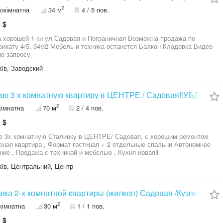
2
окімнатна
34 м
4 / 5 пов.
 $
рошей 1-ки ул Садовая и Пограничная Возможна продажа по
ика останется Балкон Кладовка Видео
по запросу
їв, Заводский
ю 3 х комнатную квартиру в ЦЕНТРЕ / Садовая‼️УБД+ Сер
2
кімнатна
70 м
2 / 4 пов.
 $
 3х комнатную Сталинку в ЦЕНТРЕ/ Садовая, с хорошим ремонтом
рная квартира , Формат гостиная + 2 отдельные спальни Автономное
ние , Продажа с техникой и мебелью , Кухня новая‼️
їв, Центральний, Центр
жа 2-х комнатной квартиры (жилкоп) Садовая /Кузнечная.
2
кімнатна
30 м
1 / 1 пов.
 $