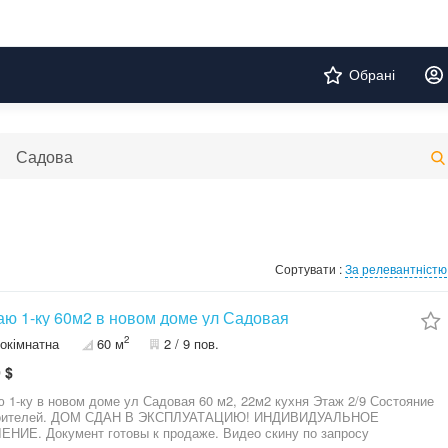
Обрані
Сортувати :
За релевантністю
ю 1-ку 60м2 в новом доме ул Садовая
2
окімнатна
60 м
2 / 9 пов.
 $
в новом доме ул Садовая 60 м2, 22м2 кухня Этаж 2/9 Состояние
роителей. ДОМ СДАН В ЭКСПЛУАТАЦИЮ! ИНДИВИДУАЛЬНОЕ
ОТОПЛЕНИЕ. Документ готовы к продаже. Видео скину по запросу