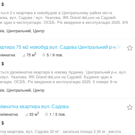
айну та підбором меблів. Документи готові до угоди. Покази
 $
ивні, у зручний для вас час.
ться 2 к квартира в новобудові в Центральному районі міста
єва, вул. Садова / вул. Чкалова, ЖК Grand deLuxe на Садовій.
к здан в експлуатацію. ОСББ. Рік введення в експлуатацію 2025. 6/9
ляного будинку. Лоджія із кухні. Площі 81.8/37/23 м2. Стан під
їв, Центральний, Центр
е оздоблення. Вікна МП. Лічильники на все. Автономне опалення,
рний котел, проведені комунікації, встановлені батареї. Комфортний
проживання в центрі міста. Немає шуму від проспекту. Поруч уся
дна інфраструктура: магазини, аптеки, лікувальні заклади для дорослих
вартира 75 м2 новобуд вул. Садова Центральний р-н ЖК Gra
 транспортна розв'язка, банкомати, кафе. Можливий продаж як за
2
кімнатна
75 м
5 / 9 пов.
тупкою, так і через договір купівлі-продажу.
 $
ться двокімнатна квартира в новому будинку. Центральний р-н, вул.
ул. Чкалова. ЖК Grand deLuxe на Садовій. Будинок здан в
ацію. ОСББ. Рік введення в експлуатацію 2025. 5 поверх 9-ти
ового цегляного будинку. 75 м2, Кухня-студія. Індивідуальне опалення
їв, Центральний, Центр
, тепла підлога. Якісні будівельні матеріали. Стан "від будівельників".
Можливий продаж як за переуступкою, так і через договір купівлі-продажу. 88
імнатна квартира вул. Садова
2
окімнатна
33 м
1 / 3 пов.
 $
ртира, вул. Садова 33 м² - загальна площа 3.30 м - висота