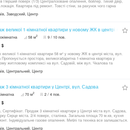
лер. Тихий двір,
монт. Товсті стіни, за рахунок чого гарна
шумоізоляція. + мінімальний торг готові розглянути під державні програми
їв, Заводский, Центр
ж великої 1-кімнатної квартири у новому ЖК в центрі міста
2
окімнатна
58 м
9 / 10 пов.
 $
 великої 1-кімнатної квартири 58 м² у новому ЖК в центрі міста, вул.
вартира у
ому житловому комплексі на вул. Садовій, між вул. Чкалова та
² Поверх: 9 з 10, зверху є техповерх
їв, Центральний, Центр
й житловий комплекс Стан: з якісним ремонтом, меблями та
ою — можна одразу заїжджати Переваги квартири: Простора кухня та
 кімната Велика лоджія, яку можна використовувати як окрему кімнату
ірний панорамний вид на місто Світла, затишна квартира з продуманим
ж 3 кімнатної квартири у Центрі, вул. Садова
анням Центр міста — вся інфраструктура поруч Ціна: 46 000 $ Дуже
2
кімнатна
70 м
2 / 4 пов.
 квартира — ідеальний варіант для комфортного проживання або
вигідної інвестиції. Телефонуйте — перегляд у зручний для вас час!
 $
ж 3 кімнатної квартири у Центрі міста вул. Садова,
а. 2/4 поверх, сталінка. Загальна площа 70 м.кв, кухня
Закритий двір. Поруч вся інфраструктура та зручна транспортна розвʼязка.
їв, Центральний, Центр