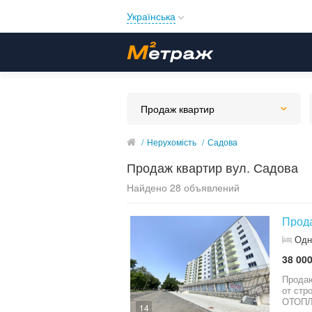
Українська
Русский
Українська
Продаж квартир
/
Нерухомість
/
Садова
Продаж квартир вул. Садова
Найдено 28 объявлений
Прода
Одн
38 000
Продаю 1-ку 
от ст
14