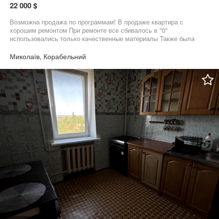
22 000 $
Возможна продажа по программам! В продаже квартира с
хорошим ремонтом При ремонте все сбивалось в "0"
использовались только качественные материалы Также была
замена по всей квартире проводки и сантехники Квартира
утеплена с наружи Рядом с домом остановка и магазин
Миколаїв, Корабельний
Приглашаю к просмотру, звоните!