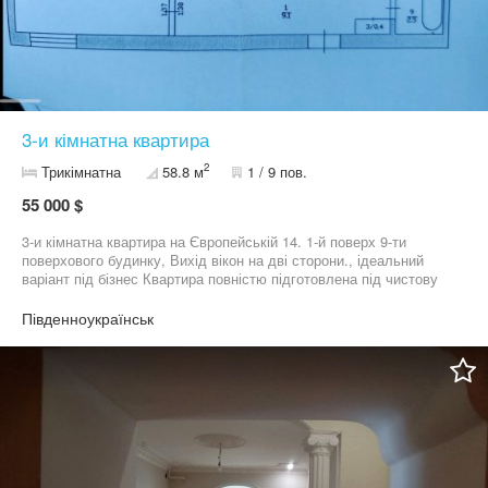
3-и кімнатна квартира
2
Трикімнатна
58.8 м
1 / 9 пов.
55 000 $
3-и кімнатна квартира на Європейській 14. 1-й поверх 9-ти
поверхового будинку, Вихід вікон на дві сторони., ідеальний
варіант під бізнес Квартира повністю підготовлена під чистову
обробку. Замінені стояки підводу води та каналізації. Проведена
нова електропроводка з виводом на щиток. Металопластикові
Південноукраїнськ
вікна.. Зроблена стяжка підлоги під ламінат/плитку лінолеум. Є
погреб