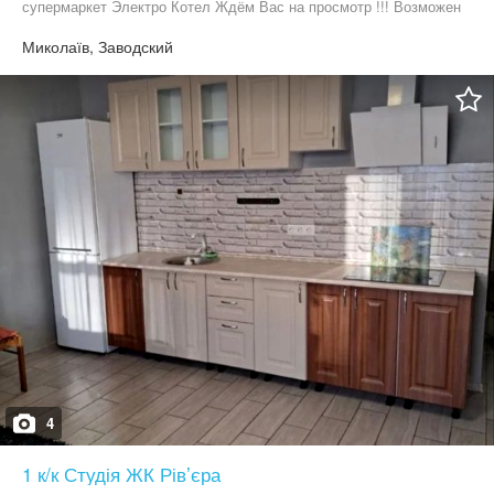
супермаркет Электро Котел Ждём Вас на просмотр !!! Возможен
обмен на недвижимость, авто , и др.
Миколаїв, Заводский
4
1 к/к Студія ЖК Рівʼєра