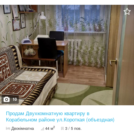
Напольное покрытие - паркет Свое индивидуальное отопление
Закрытый двор, охраняемая территория, консьерж Во дворе
свое парковочное место Дом сдан в эксплуатацию в 2008 году В
шаговой доступности вся инфраструктура района Приглашаю к
просмотру, звоните!
10
Продам Двухкомнатную квартиру в
Корабельном районе ул.Короткая (объездная)
2
Двокімнатна
44 м
3 / 5 пов.