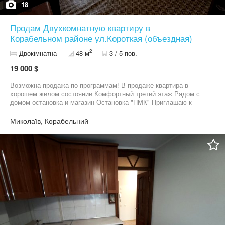
18
Продам Двухкомнатную квартиру в
Корабельном районе ул.Короткая (объездная)
2
Двокімнатна
48 м
3 / 5 пов.
19 000 $
Возможна продажа по программам! В продаже квартира в
хорошем жилом состоянии Комфортный третий этаж Рядом с
домом остановка и магазин Остановка "ПМК" Приглашаю к
просмотру, звоните!
Миколаїв, Корабельний