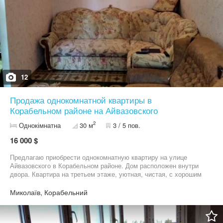
12
Продажа однокомнатной квартиры в
Корабельном районе на Айвазовского
2
Однокімнатна
30 м
3 / 5 пов.
16 000 $
Предлагаю приобрести однокомнатную квартиру на улице
Айвазовского в Корабельном районе. Дом расположен внутри
двора. Квартира на третьем этаже, уютная, чистая, с хорошим
ремонтом, была заменена проводка на медную. В квартире
остаётся вся мебель и качественная бытовая техника, в очень
Миколаїв, Корабельний
хорошем состоянии. Встроенная кухня, варочная панель,
вытяжка, двухкамерный холодильник, прихожая, кондиционер
AUX, два дивана, комод (дерево), телевизор Samsung 40”,