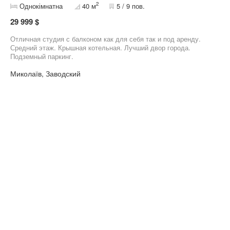
2
Однокімнатна
40 м
5 / 9 пов.
29 999 $
Отличная студия с балконом как для себя так и под аренду.
Средний этаж. Крышная котельная. Лучший двор города.
Подземный паркинг.
Миколаїв, Заводский