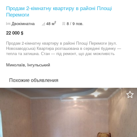
Продам 2-кімнатну квартиру в районі Площі
Перемоги
2
Двокімнатна
48 м
8 / 9 пов.
22 000 $
Продам 2-кімнатну квартиру в районі Площі Перемоги (вул.
Новозаводська) Квартира розташована в середині будинку —
тепла та затишна. Стан — під ремонт, що дає можливість
зробити все на свій смак. - Металопластикові вікна та балкон -
Замінені труби - Встановлені лічильники - Без заборгованостей -
Миколаїв, Інгульський
Без прописаних За домовленістю можливе залишення всіх
меблів. Будинок з ОСББ, доглянутий під’їзд та прибудинкова
територія. Чудове розташування: Поруч ринок, супермаркети,
Похожие объявления
банки, пошта, поліклініка, дитячі садки, школи, зручна
транспортна розв’язка, вокзал. Телефонуйте для перегляду та
деталей.