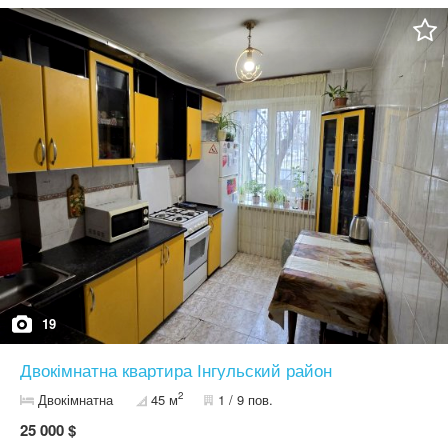
частково меблі в кімнатах — можна одразу заїжджати та жити
без додаткових витрат. Відмінне розташування: поруч зупинки
транспорту, Площа Перемоги, ринок, магазини та вся необхідна
інфраструктура. Телефонуйте для перегляду — квартира варта
вашої уваги!
19
Двокімнатна квартира Інгульский район
2
Двокімнатна
45 м
1 / 9 пов.
25 000 $