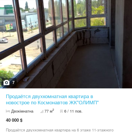
пылесос 1800W Samsung, утюг, стиральная машина, душевая
кабина, также остаётся весь кухонный инвентарь и всё, что
необходимо для комфортного проживания. Приглашаю на
просмотр, приходите, звоните!
7
Продаётся двухкомнатная квартира в
новострое по Космонавтов ЖК"ОЛИМП"
2
Двокімнатна
77 м
6 / 11 пов.
40 000 $
Продаётся двухкомнатная квартира на 6 этаже 11-этажного