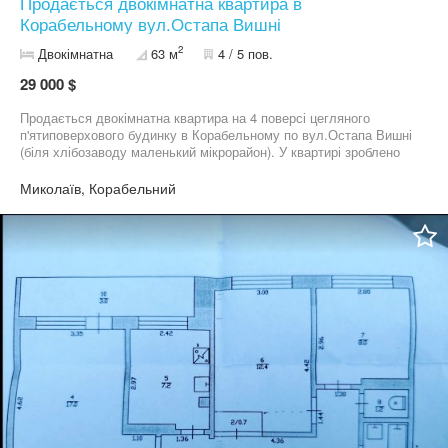
Продається двокімнатна квартира в
Корабельному вул.Остапа Вишні
2
Двокімнатна
63 м
4 / 5 пов.
29 000 $
Продається двокімнатна квартира на 4 поверсі цегляного
п'ятиповерхового будинку в Корабельному по вул.Остапа Вишні
(біля хлібозаводу маленький мікрорайон). У квартирі зроблено
якісний дорогий капітальний ремонт, замінено проводку, всю
сантехніку, вирівняно підлогу, встановлено водяний насос. Дуже
Миколаїв, Корабельний
тепла. Залишаються меблі та велика побутова техніка, штори-
гардини. Запрошую до перегляду та придбання цієї чудової
квартири, телефонуйте!