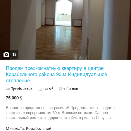
12
Продам трёхкомнатную квартиру в центре
Корабельного района 90 м Индивидуальное
отопление
2
Трикімнатна
89 м
1 / 9 пов.
75 000 $
Возможна продажа по программам! Предлагается к продаже
квартира с евроремонтом 89 м Высокие потолки. Сделан
капитальный ремонт из дорогих стройматериалов Санузел
облицован импортной плиткой, дорогая сантехника, ванная В
кухне, санузле и коридоре - теплый пол Три кондиционера.
Миколаїв, Корабельний