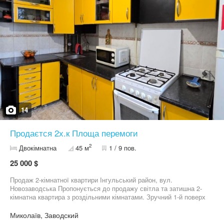
14
Продаєтся 2х.к Площа перемоги
2
Двокімнатна
45 м
1 / 9 пов.
25 000 $
Продаж 2-кімнатної квартири Інгульський район, вул.
Новозаводська Пропонується до продажу світла та затишна 2-
кімнатна квартира з роздільними кімнатами. Зручний 1-й поверх
Дві окремі кімнати Простора кухня Санвузол Лоджія з власним
підвалом Чудовий житловий стан Встановлені лічильники на всі
Миколаїв, Заводский
комунікації Новому власнику залишаються вбудована кухня та