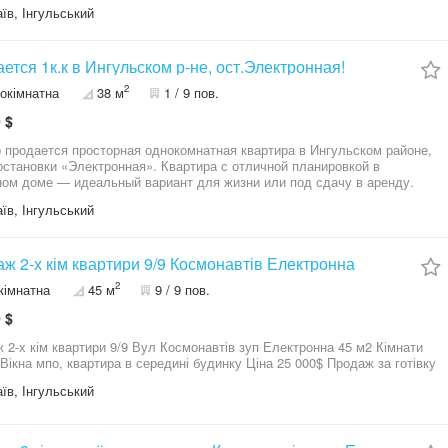
ионер, бойлер, все счетчики. Документы в порядке. Все выписаны.
їв, Інгульський
ется 1к.к в Ингульском р-не, ост.Электронная!
2
окімнатна
38 м
1 / 9 пов.
 $
 продается просторная однокомнатная квартира в Ингульском районе,
остановки «Электронная». Квартира с отличной планировкой в
ом доме — идеальный вариант для жизни или под сдачу в аренду.
: «Чешка», качественный кирпичный дом (летом прохладно, зимой
їв, Інгульський
тепло). Этаж: 1 из 9. Высокий цоколь! Окна расположены высоко от
 сухо и безопасно. Площадь: Крупногабаритная — 38 кв.м. (комната и
правильной, просторной формы).Окна: Металлопластиковые (МПО) во
вартире.Санузел: Совмещенный, для подогрева воды установлен
ж 2-х кім квартири 9/9 Космонавтів Електронна
ый бойлер.Гардеробная: Есть вместительная кладовка, которую можно
2
кімнатна
45 м
9 / 9 пов.
орудовать в современную гардеробную.Балкон: застеклен столяркой.
ние: Обычное жилое / под ремонт. Квартира чистая, без посторонних
 $
в. Вы не переплачиваете за чужой б/у ремонт, а можете сразу сделать
д себя. Ухоженный двор, есть место где поставить машину. Двор с
-х кім квартири 9/9 Вул Космонавтів зуп Електронна 45 м2 Кімнати
й площадкой. Рядом с домом детский сад, школа, остановки
окремі Вікна мпо, квартира в середині будинку Ціна 25 000$ Продаж за готівку
венного транспорта, магазины, супермаркеты, рынок. Звоните в любое
е для Вас время, договоримся о просмотре!
їв, Інгульський