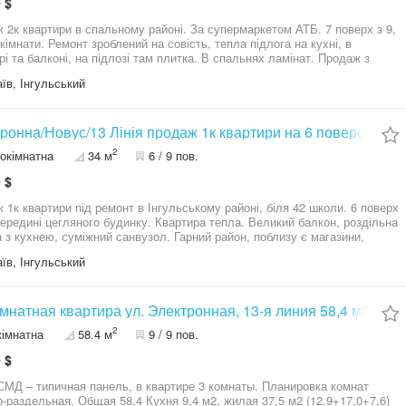
 $
артири в спальному районі. За супермаркетом АТБ. 7 поверх з 9,
 кімнати. Ремонт зроблений на совість, тепла підлога на кухні, в
 балконі, на підлозі там плитка. В спальнях ламінат. Продаж з
 Кухня з МДФ, уся необхідна техніка є, також
їв, Інгульський
йна машина. Вікна та радіатори замінені усі. Після ремонту в
місяці Запрошуємо на перегляд, є відео огляд квартири,
влю за потреби
ронна/Новус/13 Лінія продаж 1к квартири на 6 поверсі
2
окімнатна
34 м
6 / 9 пов.
 $
 1к квартири під ремонт в Інгульському районі, біля 42 школи. 6 поверх
 середині цегляного будинку. Квартира тепла. Великий балкон, роздільна
а з кухнею, суміжний санвузол. Гарний район, поблизу є магазини,
аркет, ринок, школа, транспортна зупинка і т.д
їв, Інгульський
омнатная квартира ул. Электронная, 13-я линия 58,4 м2
2
кімнатна
58.4 м
9 / 9 пов.
 $
МД – типичная панель, в квартире 3 комнаты. Планировка комнат
-раздельная. Общая 58,4 Кухня 9,4 м2, жилая 37,5 м2 (12,9+17,0+7,6)