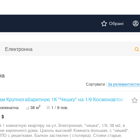
Обрані
на
Сортувати :
За релевантністю
м Крупногабаритную 1К "Чешку" на 1/9 Космонавтов / Элек
2
окімнатна
38 м
1 / 9 пов.
 $
 1 комнатную квартиру на ул.Электронная, "чешка", 1/9, 38 м2, в
не кирпичного дома. Цоколь высокий! Комната большая, с "нишей".
ПО с решетками. Балкон застеклен ( столярка). Стояки старые.