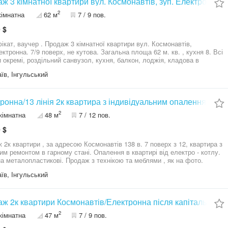
ж 3 кімнатної квартири вул. Космонавтів, зуп. Електронна
2
кімнатна
62 м
7 / 9 пов.
 $
Продаж 3 кімнатної квартири вул. Космонавтів,
ктронна. 7/9 поверх, не кутова. Загальна площа 62 м. кв. , кухня 8. Всі
и окремі, роздільний санвузол, кухня, балкон, лоджія, кладова в
 простора кладова на поверсі. Жилий стан квартири. Будинок
їв, Інгульський
ора,
магазини, школа, дитячий садок,зручна транспортна розвʼязка.
ронна/13 лінія 2к квартира з індивідуальним опаленням 7 п
2
кімнатна
48 м
7 / 12 пов.
 $
 квартири , за адресою Космонавтів 138 в. 7 поверх з 12, квартира з
том в гарному стані. Опалення в квартирі від електро - котлу.
кна металопластикові. Продаж з технікою та меблями , як на фото.
во маю відео огляд обʼєкту , можу відправити за потреби. Можливий
їв, Інгульський
 по сертифікату
ж 2к квартири Космонавтів/Електронна після капітального
2
кімнатна
47 м
7 / 9 пов.