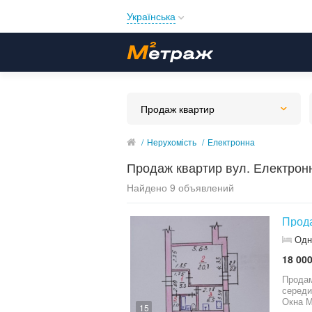
Українська
Русский
Українська
Продаж квартир
/
Нерухомість
/
Електронна
Продаж квартир вул. Електрон
Найдено 9 объявлений
Прода
Одн
18 000
Продам
середи
Окна М
15