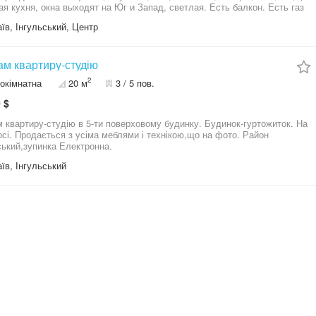
я кухня, окна выходят на Юг и Запад, светлая. Есть балкон. Есть газ
вый счетчик. Горячая вода – электрический бойлер. Отопление
їв, Інгульський, Центр
льнее установлен домовой тепловой счетчик. Счетчик на воду.
влены металлопластиковые окна. Общее состояние квартиры –
е состояние. По обеим сторонам позади дома через дорогу 2 школы.
й двор с новой современной детской площадкой и спортивным
м квартиру-студію
ом. Подъезд имеет стоянку для машин. Рядом останов общественного
2
окімнатна
20 м
3 / 5 пов.
орта, рынок и большой супермаркет. Без комиссии от собственника
 $
студію в 5-ти поверховому будинку. Будинок-гуртожиток. На
ікою,що на фото. Район
ський,зупинка Електронна.
їв, Інгульський