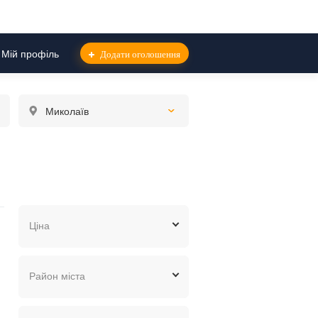
Мій профіль
Додати оголошення
Миколаїв
тронная
Ціна
грн.
$
евр.
Район міста
Інгульський