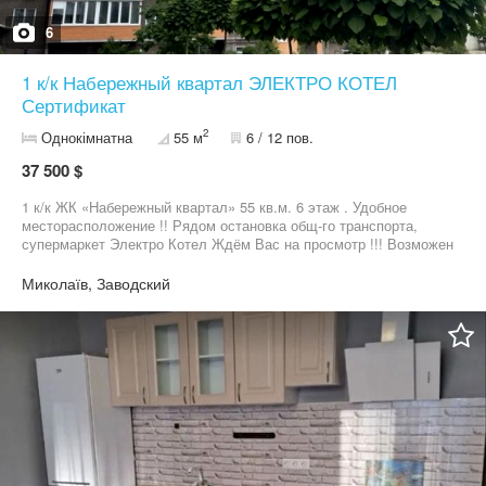
6
1 к/к Набережный квартал ЭЛЕКТРО КОТЕЛ
Сертификат
2
Однокімнатна
55 м
6 / 12 пов.
37 500 $
1 к/к ЖК «Набережный квартал» 55 кв.м. 6 этаж . Удобное
месторасположение !! Рядом остановка общ-го транспорта,
супермаркет Электро Котел Ждём Вас на просмотр !!! Возможен
обмен на недвижимость, авто , и др.
Миколаїв, Заводский