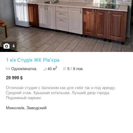
4
1 к/к Студія ЖК Рівʼєра
2
Однокімнатна
40 м
5 / 9 пов.
29 999 $
Отличная студия с балконом как для себя так и под аренду.
Средний этаж. Крышная котельная. Лучший двор города.
Подземный паркинг.
Миколаїв, Заводский