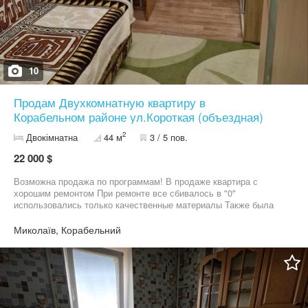
10
Продам Двухкомнатную квартиру в
Корабельном районе ул.Короткая (объездная)
2
Двокімнатна
44 м
3 / 5 пов.
22 000 $
Возможна продажа по программам! В продаже квартира с
хорошим ремонтом При ремонте все сбивалось в "0"
использовались только качественные материалы Также была
замена по всей квартире проводки и сантехники Квартира
утеплена с наружи Рядом с домом остановка и магазин
Миколаїв, Корабельний
Приглашаю к просмотру, звоните!