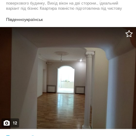
поверхового будинку, Вихід вікон на дві сторони., ідеальний
варіант під бізнес Квартира повністю підготовлена під чистову
обробку. Замінені стояки підводу води та каналізації. Проведена
нова електропроводка з виводом на щиток. Металопластикові
Південноукраїнськ
вікна.. Зроблена стяжка підлоги під ламінат/плитку лінолеум. Є
погреб
12