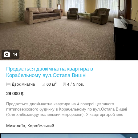
14
Продається двокімнатна квартира в
Корабельному вул.Остапа Вишні
2
Двокімнатна
63 м
4 / 5 пов.
29 000 $
Продається двокімнатна квартира на 4 поверсі цегляного
п'ятиповерхового будинку в Корабельному по вул.Остапа Вишні
(біля хлібозаводу маленький мікрорайон). У квартирі зроблено
якісний дорогий капітальний ремонт, замінено проводку, всю
сантехніку, вирівняно підлогу, встановлено водяний насос. Дуже
Миколаїв, Корабельний
тепла. Залишаються меблі та велика побутова техніка, штори-
гардини. Запрошую до перегляду та придбання цієї чудової