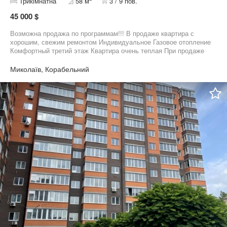
Трикімнатна
58 м
3 / 9 пов.
45 000 $
Возможна продажа по программам!!! В продаже квартира с
хорошим, свежим ремонтом Индивидуальное Газовое отопление
Комфортный третий этаж Квартира очень теплая При продаже
остается кухня и техника Тихий двор, спокойные соседи В
шаговой доступности вся инфраструктура района: садики,
Миколаїв, Корабельний
школы, магазины, аптеки, остановки общественного транспорта
Приглашаю к просмотру, звоните!