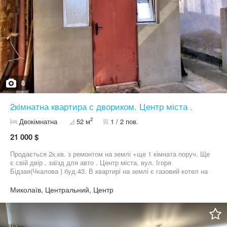
8
2кімнатна квартира с двориком. Центр міста .
2
Двокімнатна
52 м
1 / 2 пов.
21 000 $
Продається 2к.кв. з ремонтом на землі +ще 1 кімната поруч. Ще
є свій двір , заїзд для авто . Центр міста, вул. Ігоря
Бідзая(Чкалова ) буд.43. В квартирі на землі є газовий котел на
опалення, є газова колонка на горячу воду, є мебель, є техніка,
є городська каналізація. А поруч є 1 кімната 11м2 , на другому
Миколаїв, Центральний, Центр
поверсі в комунальній квартирі, можно зробить майстерню, або в
оренду мдавати, або родича свого поруч поселити.
Телефонуйте, записуйтесь на перегляд, поки ще є у продажу.