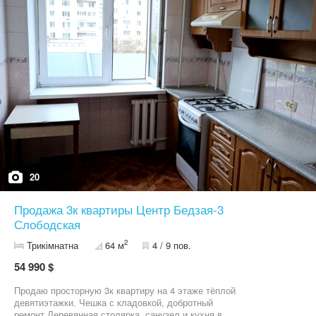
Ціна 45 000$ можливий продаж по держ програмам.
20
Продажа 3к квартиры Центр Бедзая-3
Слободская
2
Трикімнатна
64 м
4 / 9 пов.
54 990 $
Продаю просторную 3к квартиру на 4 этаже тёплой
девятиэтажки. Чешка с кладовкой, добротный
ремонт.Деревянная столярка, санузел и кухня в