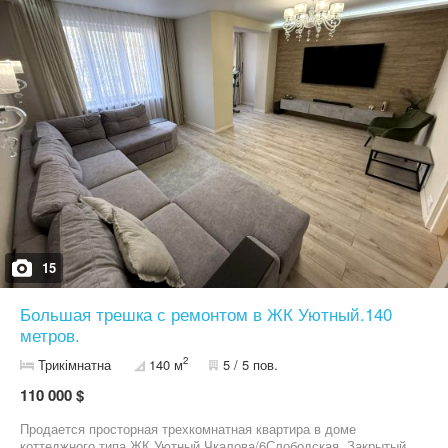
15
Большая трешка с ремонтом в ЖК Уютный.140
метров.
2
Трикімнатна
140 м
5 / 5 пов.
110 000 $
Продается просторная трехкомнатная квартира в доме
коттеджного типа,ЖК Уютный,Чкалова/6Слободская. Закрытый