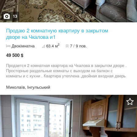
13
Продаю 2 комнатную квартиру в закрытом
дворе на Чкалова и1
2
Двокімнатна
63.4 м
7 / 9 пов.
49 500 $
Продается 2 комнатная квартира на Чкалова в закрытом дворе .
Просторные раздельные комнаты с выходом на балкон с
комнаты и с кухни . Квартира утеплена ,двойная входная дверь
, тамбур на 2 квартиры . Остается вся мебель и техника . Есть
крытое парко место за отдельную плату . Дом ОСББ , крышная
Миколаїв, Інгульський
котельня . Хороший район рядом вся инфраструктура , рынок
остановка транспорта супермаркет .Приглашаю на просмотр
Звоните !