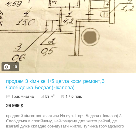
10
продам 3 кімн кв 1\5 цегла косм ремонт,3
Слобідська Бедзая(Чкалова)
2
Трикімнатна
53 м
1 / 5 пов.
26 999 $
продаж 3-кімнатної квартири На вул. Ігоря Бедзая (Чкалова) 3
Слобідська в спокійному, найкращому для життя районі, де
взагалі дуже складно орендувати житло, зупинка громадського
транспорту поруч з будинком, також поруч АТБ та Сільпо ,