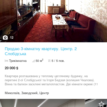
12
Продаю 3-кімнатну квартиру. Центр. 2
Слобідська
2
Трикімнатна
50 м
5 / 5 пов.
20 000 $
Квартира розташована у теплому цегляному будинку, на
перетині 2-ої Слобідської та Ігоря Бедзая (колишня Чкалова).
Вікна та балкон засклені металопластом. Дві кімнати окремі (11
м. та 8,2 м.), одна суміжна (14,7 м.). Санвузол роздільний.
Опалення централізоване. Гарний варіант для втілення ваших
Миколаїв, Заводский, Центр
дизайнерських ідей – ремонт будете робити на свій смак.
Залишаються кондиціонер та меблі. Будинок доглянутий та
охайний. Затишний, непроїзний двір. У кроковій доступності