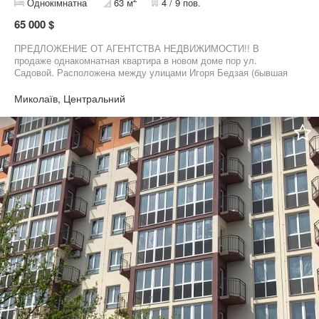
Однокімнатна
63 м
4 / 9 пов.
65 000 $
ПРЕДЛОЖЕНИЕ ОТ АГЕНТСТВА НЕДВИЖИМОСТИ!! В
продаже однакомнатная квартира в новом доме пор ул.
Садовой. Расположена между улицами Игоря Бедзая (бывшая
Чкалова) и Пограничной. Общая площадь 63 кв/м, кухня 20
метров и 26 метровая комната. Автономное отопление, балкон и
Миколаїв, Центральний
лоджия. Комфортный средний этаж. Квартира только после
капитального ремонта. Переписок не веду, звоните!