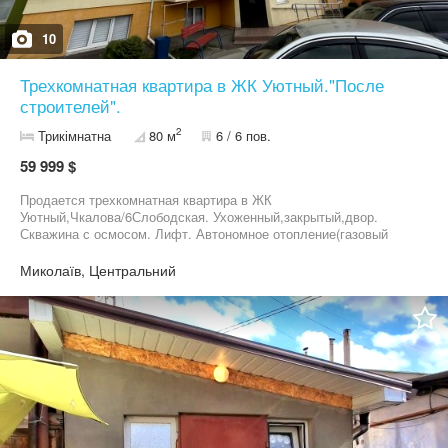
10
Трехкомнатная квартира в ЖК Уютный."После
строителей".
2
Трикімнатна
80 м
6 / 6 пов.
59 999 $
Продается трехкомнатная квартира в ЖК
Уютный,Чкалова/6Слободская. Ухоженный,закрытый,двор.
Скважина с осмосом. Лифт. Автономное отопление(газовый
котел). Все стены не несущие. Не угловая,на две стороны.
Хорошо перепланируется. Кирпич,высокие потолки.
Миколаїв, Центральний
Подробности по телефону. Видео обзор скину по запросу.