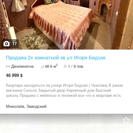
17
Продажа 2х комнатной кв ул Игоря Бедзая
2
Двокімнатна
48.6 м
1 / 9 пов.
46 999 $
Квартира находиться на улице Игоря Бедзая ( Чкалова) В ранне
магазина Сильпо Закрытый двор Кирпичный дом Высокий
цоколь Продажа с мебелью и техникой все что в квартире есть
все остается. Формат квартиры перепланирован и узаконен
мастер спальня с гардеробной и своим сан узлом - проходной
Миколаїв, Заводский
зал и отдельная детская . По факту три комнаты Два сан узла .
Имеется свой подвал . Готовы под программы Видео по запросу
.