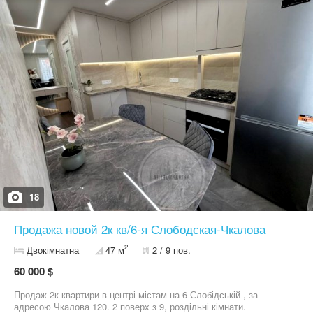
школа, дитячий садок, магазини, супермаркети, ринок
«Юліанна», зупинки транспорту. Дзвоніть, приходьте на
перегляд і до вдалої покупки!
18
Продажа новой 2к кв/6-я Слободская-Чкалова
2
Двокімнатна
47 м
2 / 9 пов.
60 000 $
Продаж 2к квартири в центрі містам на 6 Слобідській , за
адресою Чкалова 120. 2 поверх з 9, роздільні кімнати.