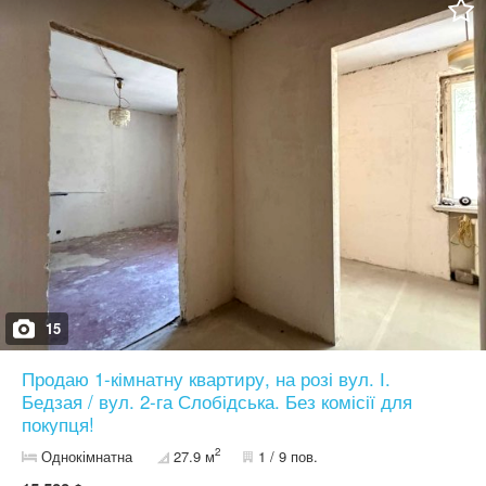
двери.На балконе и лоджии остекление качественное
деревянное.На кухне и в детской МПО. В квартире два водяных
стояка,на каждом бойлер.В зале кондиционер.В ванной
вертикальная стиральная машина. Дом ОСББ.Ухоженный
под'езд.Видеонаблюдение.Отличный спокойный двор.Красиво и
комфортно.Зоны отдыха, детские площадки, контейнер с
привозной чистой водой. Лучший район города.Детсад,школа,
АТБ, Комфи, рынок Юлиана.Автобусы, маршрутки, трллейбусы
в любой район города. Документы готовы, прописанных нет.
Быстрый показ. Возможна продажа по ваучеру или
сертификату.
15
Продаю 1-кімнатну квартиру, на розі вул. І.
Бедзая / вул. 2-га Слобідська. Без комісії для
покупця!
2
Однокімнатна
27.9 м
1 / 9 пов.