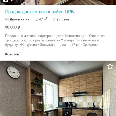
Продаж двохкімнатної район ЦРБ
2
Двокімнатна
47 м
2 / 5 пов.
30 000 $
Продаж 2-кімнатної квартири в центрі Конотопа вул. Успенсько-
Троїцька Квартира розташована на 2 поверсі 5-поверхового
будинку. •Не кутова • Загальна площа — 47 м² • Зроблене
перепланування • Суміжний санвузол • Центр міста — все поруч
Можливий продаж по програмі єВідновлення. За детальною
Конотоп
інформацією телефонуйте до агентства нерухомості «ДІМ». ДІМ
— надійний партнер у світі нерухомості.