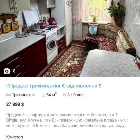
8
‼️Продаж трикімнатної Є відновлення ‼️
2
Трикімнатна
64 м
3 / 9 пов.
27 999 $
Продаж 3-к квартири в житловому стані в м.Конотоп, р-н 7
Вітрів, вул.Клубна, 119 Б: - поверх -3/9; - загальна площа - 64.1
кв.м.; кухня - 6.9 кв.м.; - два балкони, лічильники на газ, воду,
централізоване опалення, ліфт працює; - інфраструктура гарно
розвинена: поруч зупинка громадського транспорту, магазини,
Конотоп