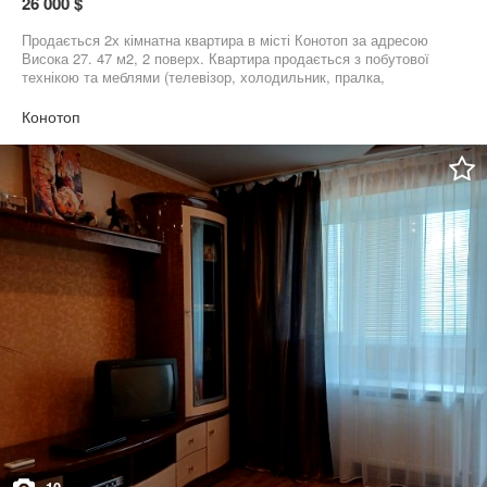
26 000 $
Продається 2х кімнатна квартира в місті Конотоп за адресою
Висока 27. 47 м2, 2 поверх. Квартира продається з побутової
технікою та меблями (телевізор, холодильник, пралка,
мікрохвильовка, бойлер, пилесос, спальня). Торг присутній.
Конотоп