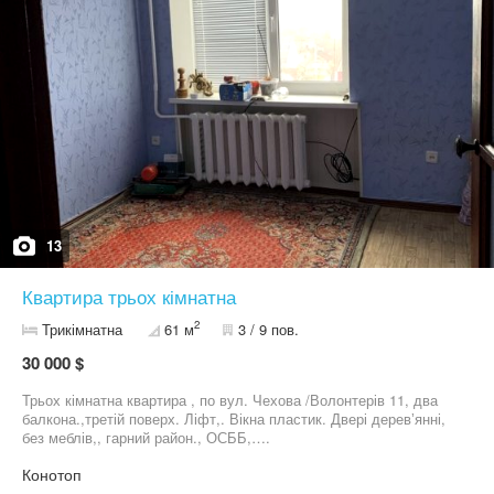
13
Квартира трьох кімнатна
2
Трикімнатна
61 м
3 / 9 пов.
30 000 $
Трьох кімнатна квартира , по вул. Чехова /Волонтерів 11, два
балкона.,третій поверх. Ліфт,. Вікна пластик. Двері деревʼянні,
без меблів,, гарний район., ОСББ,….
Конотоп