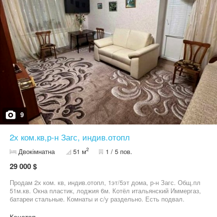
підвальне приміщення зі стелажем. Повністю готова до
проживання.
9
2х ком.кв,р-н Загс, индив.отопл
2
Двокімнатна
51 м
1 / 5 пов.
29 000 $
Продам 2х ком. кв, индив.отопл, 1эт/5эт дома, р-н Загс. Общ.пл
51м.кв. Окна пластик, лоджия 6м. Котёл итальянский Иммергаз,
батареи стальные. Комнаты и с/у раздельно. Есть подвал.
Частично с мебелью.
Конотоп