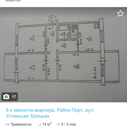
17
3-х кімнатна квартира. Район Порт, вул.
Успенсько-Троїцька
2
Трикімнатна
74 м
5 / 5 пов.