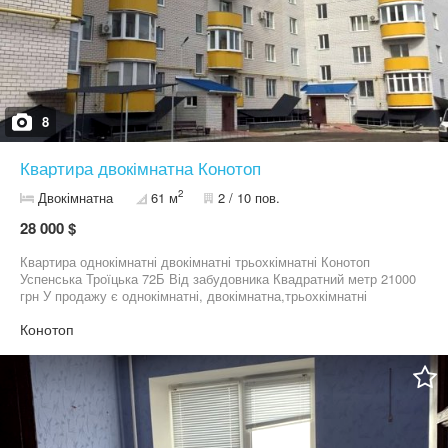
8
Квартира двокімнатна Конотоп
2
Двокімнатна
61 м
2 / 10 пов.
28 000 $
Квартира однокімнатні двокімнатні трьохкімнатні Конотоп
Успенська Троїцька 72Б Від забудовника Квадратний метр 21000
грн У продажу є однокімнатні, двокімнатна,трьохкімнатні
Конотоп