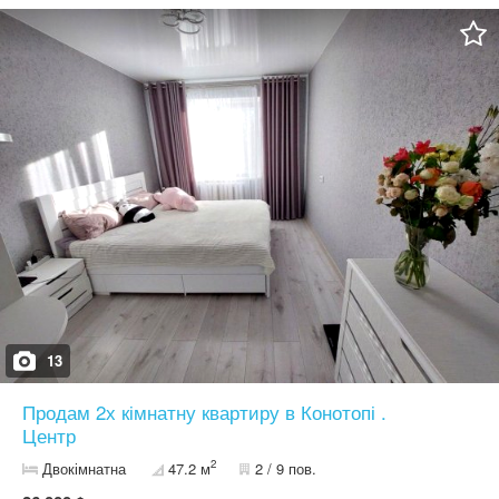
13
Продам 2х кімнатну квартиру в Конотопі .
Центр
2
Двокімнатна
47.2 м
2 / 9 пов.