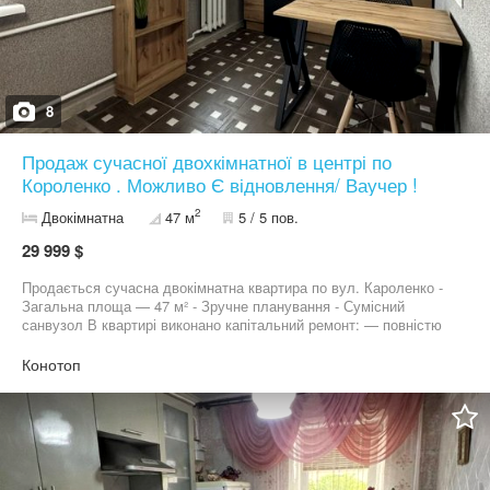
8
Продаж сучасної двохкімнатної в центрі по
Короленко . Можливо Є відновлення/ Ваучер !
2
Двокімнатна
47 м
5 / 5 пов.
29 999 $
Продається сучасна двокімнатна квартира по вул. Кароленко -
Загальна площа — 47 м² - Зручне планування - Сумісний
санвузол В квартирі виконано капітальний ремонт: — повністю
замінена електрика — нова сантехніка — якісні оздоблювальні
матеріали • Квартира повністю укомплектована: - меблі -
Конотоп
побутова техніка • Ідеальний варіант: — для власного
проживання (заходь і живи) — для інвестування (готова під
здачу в оренду) •Гарне розташування та приємний краєвид з
вікна. •По квартирі нічого робити не потрібно — все вже
зроблено! •Можливо по програмі Є відновлення!