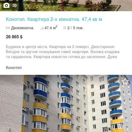
20
Конотоп. Квартира 2-х кімнатна. 47,4 кв м
2
Двокімнатна
47.4 м
2 / 5 пов.
26 865 $
Будинок в центрі міста. Квартира на 2 поверсі. Двостороння.
Вигідне та зручне планування самої квартири. Велика кладова
та гардеропна. Квартира повністю готова до заселення. Дуже
тепла. Прекрасне розташування будинку: напроти дитячий
садок, поруч школа, аптеки , магазини. Ввечері приємно
Конотоп
прогулятися під будинком та біля фонтану. 3 хв до трамваю та
маршруток. Додаткові фото надсилаю на месседжер. За
українським законодавством,розрахунки за договором купівлі-
продажу нерухомості на суму понад 50 000 грн обов'язково
повинні проводитися у безготівковій формі. Телефонуйте,
завжди передзвнюю.