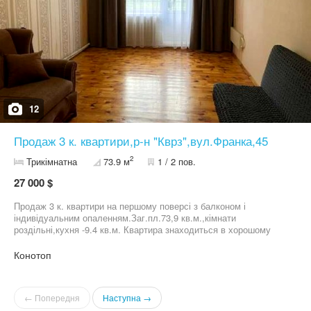
12
Продаж 3 к. квартири,р-н "Кврз",вул.Франка,45
2
Трикімнатна
73.9 м
1 / 2 пов.
27 000 $
Продаж 3 к. квартири на першому поверсі з балконом і
індивідуальним опаленням.Заг.пл.73,9 кв.м.,кімнати
роздільні,кухня -9.4 кв.м. Квартира знаходиться в хорошому
житловому стані,ванна кімната обкладена плиткою,вікна-
пластик.Опалення за рахунок власного газового котла. Поруч
Конотоп
зупинка транспорту,магазин,сад.Тихий,спокійний район міста.
Можливий продаж за державними програмами. Перегляд за
домовленістю.
← Попередня
Наступна →