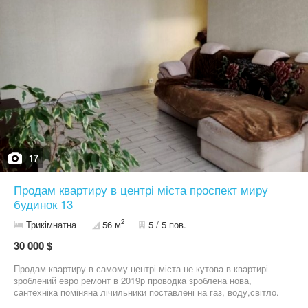
до заселення. У квартирі відчувається сучасний стиль і
продуманість кожної деталі. Гарний варіант як для власного
проживання, так і для вигідної інвестиції.
17
Продам квартиру в центрі міста проспект миру
будинок 13
2
Трикімнатна
56 м
5 / 5 пов.
30 000 $
Продам квартиру в самому центрі міста не кутова в квартирі
зроблений евро ремонт в 2019р проводка зроблена нова,
сантехніка поміняна лічильники поставлені на газ, воду,світло.
Балкон застіклений вікна по квартирі всі метало пластикові.