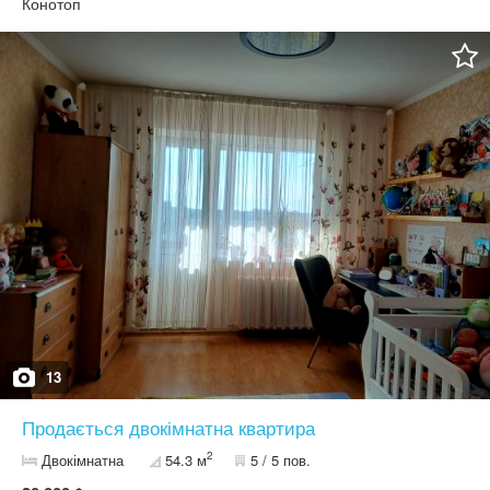
Конотоп
13
Продається двокімнатна квартира
2
Двокімнатна
54.3 м
5 / 5 пов.