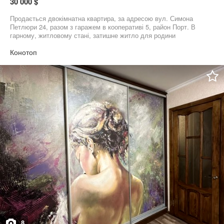
30 000 $
Продається двокімнатна квартира, за адресою вул. Симона
Петлюри 24, разом з гаражем в кооперативі 5, район Порт. В
гарному, житловому стані, затишне житло для родини
Конотоп
8