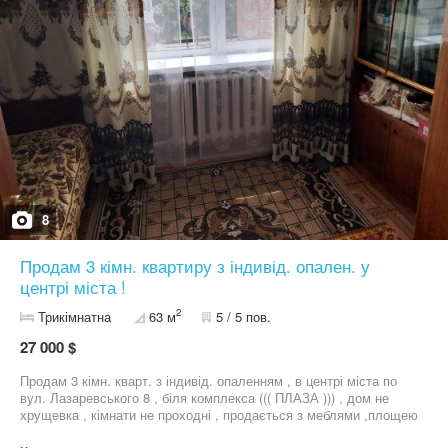
8
Продам 3 кімн. квартиру з індивід. опален. у
центрі міста !
2
Трикімнатна
63 м
5 / 5 пов.
27 000 $
Продам 3 кімн. кварт. з індивід. опаленням , в центрі міста по
вул. Лазаревського 8 , біля комплекса ((( ПЛАЗА ))) , дом не
хрущевка , кімнати не проходні , продається з меблями ,площею
63 кв. м , заходь і живи , ціна 27000 $ всі питання по телефону !