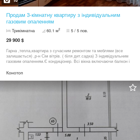
10
Продам 3-кімнатну квартиру з індивідуальним
газовим опаленням
2
Трикімнатна
60.1 м
5 / 5 пов.
29 900 $
Гарна ,тепла,квартира з сучасним ремонтом та меблями (все
залишається) ,р-н Сім вітрів. ( біля дит.садка) З індивідуальним
газовим опаленням.Є кондиціонер. Всі вікна включаючи балкон і
лоджію- склопластикові з 2 камерними склопакетами. двері
дерев'яні ( не МДФ) вхідні -двійні .питання по телефону.
Конотоп