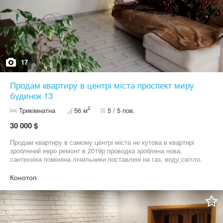
17
Продам квартиру в центрі міста проспект миру
будинок 13
2
Трикімнатна
56 м
5 / 5 пов.
30 000 $
Продам квартиру в самому центрі міста не кутова в квартирі
зроблений евро ремонт в 2019р проводка зроблена нова,
сантехніка поміняна лічильники поставлені на газ, воду,світло.
Балкон застіклений вікна по квартирі всі метало пластикові.
Квартира світла вікна виходять так як і на проїзжу частину так і
Конотоп
в двір. В квартирі зроблене перепланування зроблена велика
гардеробна тепла підлога. Натяжна стеля по всій квартирі
Квартира в продажі частково із меблями заходь і живи.