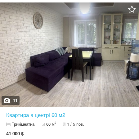
мебльована. Можливий торг. РЕАЛЬНОМУ ПОКУПЦЮ, ГАРНИЙ
РЕАЛЬНИЙ ТОРГ.Більш детально за номером телефону.
09******08. PS .На сайті рідко буваю, пишіть на платформи
вайбер,телеграм,або телефонуйте.
11
Квартира в центрі 60 м2
2
Трикімнатна
60 м
1 / 5 пов.
41 000 $