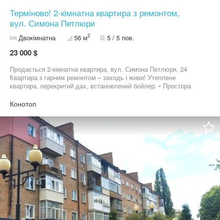
Терміново! 2-кімнатна квартира з ремонтом,
вул. Симона Петлюри
2
Двокімнатна
56 м
5 / 5 пов.
23 000 $
Продається 2-кімнатна квартира, вул. Симона Петлюри, 24
Квартира з гарним ремонтом – заходь і живи! Утеплене
квартира, перекритий дах, встановлений бойлер. • Простора
кухня • Світла вітальня з балконом • Окрема спальня • Охайна
ванна та санвузол Зручне планування, тепла та затишна
Конотоп
квартира. Номер — +38********48