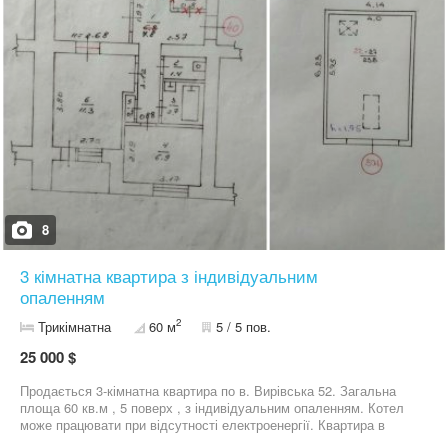
8
3 кімнатна квартира з індивідуальним
опаленням
2
Трикімнатна
60 м
5 / 5 пов.
25 000 $
Продається 3-кімнатна квартира по в. Вирівська 52. Загальна
площа 60 кв.м , 5 поверх , з індивідуальним опаленням. Котел
може працювати при відсутності електроенергії. Квартира в
житловому стані. Балкон та лоджія засклені. Поряд магазин