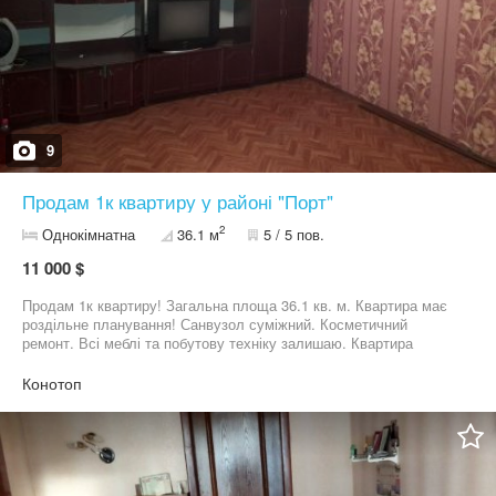
9
Продам 1к квартиру у районі "Порт"
2
Однокімнатна
36.1 м
5 / 5 пов.
11 000 $
Продам 1к квартиру! Загальна площа 36.1 кв. м. Квартира має
роздільне планування! Санвузол суміжний. Косметичний
ремонт. Всі меблі та побутову техніку залишаю. Квартира
розташована всередині будинку і є теплою та світлою.
Конотоп