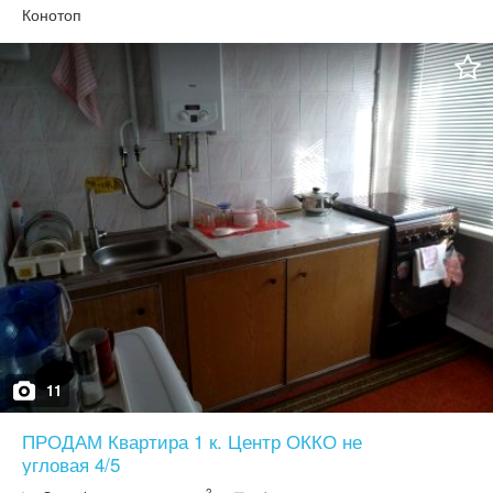
АТБ, зупинки трамвая, автобуса, дитячий садок, школа. Разом з
Конотоп
квартирою продається гараж в 3 кооперативі(4тис$). Продаж від
власника. Вартість 25тис$
11
ПРОДАМ Квартира 1 к. Центр ОККО не
угловая 4/5
2