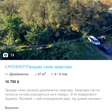
13
СРОЧНО!!!Продам свою квартиру.
2
Двокімнатна
47 м
6 / 9 пов.
16 700 $
Продам свою,затишну,двокімнатну квартиру. Квартира світла,
тепла,не кутова,знаходиться на 6 поверсі ,9-ти поверхового
будинку. Великий + свій огороджений двір, під домом магазин і
зупинка міського транспорту, до центру міста, пішки 10-15хв.
Стоїть двухконтурний газовий котел. Пластикові вікна,балкон
Конотоп
також засклений. Гарні ,тихі сусіди. Ліфт працює . Частково