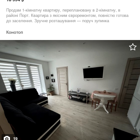
Продам 1-кімнатну квартиру, переплановану в 2-кімнатну, в
районі Порт. Квартира з якісним євроремонтом, повністю готова
до заселення. Зручне розташування — поруч зупинка
громадського транспорту, магазини, аптека. Основна
інформація: • Поверх: 2 із 5 • Загальна площа: 33,5 м² • Вдало
Конотоп
перепланована: окрема спальня та кухня-вітальня • Світла,
затишна, тепла квартира з балконом • Доглянутий під’їзд і
спокійний двір Меблі всі залишаються Продаж можливий по
державним програмам.
19