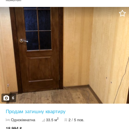
6
Продам затишну квартиру
2
Однокімнатна
33.5 м
2 / 5 пов.
18 994 $