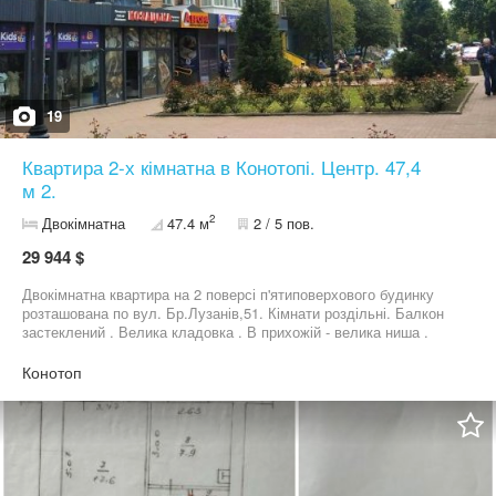
19
Квартира 2-х кімнатна в Конотопі. Центр. 47,4
м 2.
2
Двокімнатна
47.4 м
2 / 5 пов.
29 944 $
Двокімнатна квартира на 2 поверсі п'ятиповерхового будинку
розташована по вул. Бр.Лузанів,51. Кімнати роздільні. Балкон
застеклений . Велика кладовка . В прихожій - велика ниша .
Дуже вигідне планування самої квартири. Дім знаходиться в
центрі міста. Поруч - відділення нової пошти 2. Всі магазини
Конотоп
навколо будинку. Вигідний поверх - другий. Квартира
надзвичайно тепла. Квартира охайна та доглянута. Ціна
продажу 548 євро за квадратний метр. Квартира готова до
заселення. Телефонуйте, завжди передзвонюю.