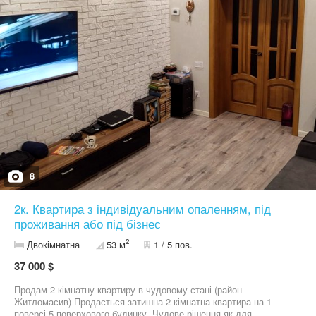
8
2к. Квартира з індивідуальним опаленням, під
проживання або під бізнес
2
Двокімнатна
53 м
1 / 5 пов.
37 000 $
Продам 2-кімнатну квартиру в чудовому стані (район
Житломасив) Продається затишна 2-кімнатна квартира на 1
поверсі 5-поверхового будинку. Чудове рішення як для