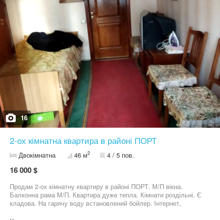
16
2-ох кімнатна квартира в районі ПОРТ
2
Двокімнатна
46 м
4 / 5 пов.
16 000 $
Продам 2-ох кімнатну квартиру в районі ПОРТ. М/П вікна.
Балконна рама М/П. Квартира дуже тепла. Кімнати роздільні. Є
кладова. На гарячу воду встановлений бойлер. Інтернет,
кабельне ТВ. Додаткові питання по телефону. Затишна
квартира, готова для проживання. Реальному покупцю - торг.