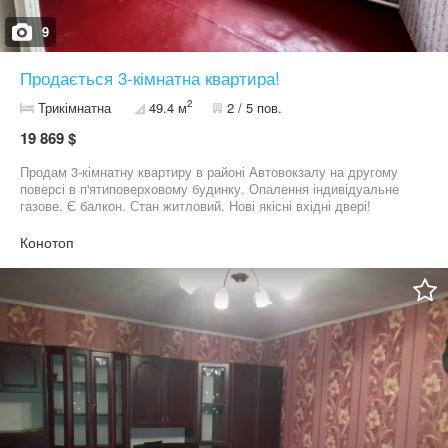
9
Продається 3-кімнатна квартира!
2
Трикімнатна
49.4 м
2 / 5 пов.
19 869 $
Продам 3-кімнатну квартиру в районі Автовокзалу на другому
поверсі в п'ятиповерховому будинку. Опалення індивідуальне
газове. Є балкон. Стан житловий. Нові якісні вхідні двері!
Квартира кутова. За додатковими питаннями звертатись за
номером : +38***********94
Конотоп