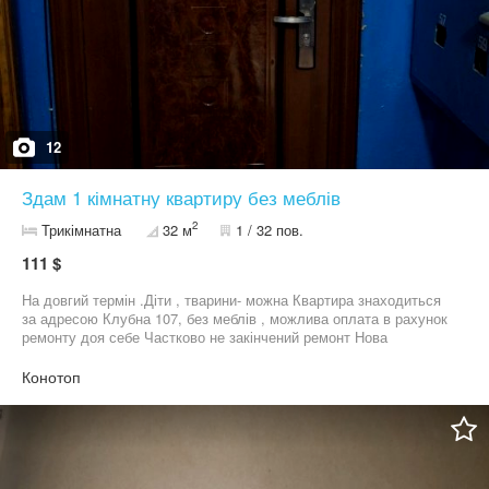
12
Здам 1 кімнатну квартиру без меблів
2
Трикімнатна
32 м
1 / 32 пов.
111 $
На довгий термін .Діти , тварини- можна Квартира знаходиться
за адресою Клубна 107, без меблів , можлива оплата в рахунок
ремонту доя себе Частково не закінчений ремонт Нова
проводка, сантехніка, шпалери , плитка Замінені труби водні та
каналізаційні Повністю пошпакльована квартира Світла , не
Конотоп
кутова