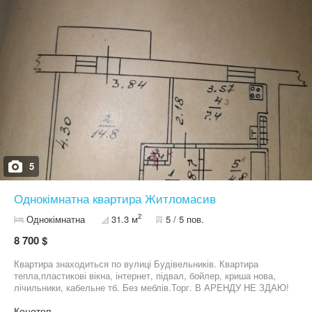
5
Однокімнатна квартира Житломасив
2
Однокімнатна
31.3 м
5 / 5 пов.
8 700 $
Квартира знаходиться по вулиці Будівельників. Квартира
тепла,пластикові вікна, інтернет, підвал, бойлер, криша нова,
лічильники, кабельне тб. Без меблів.Торг. В АРЕНДУ НЕ ЗДАЮ!
Конотоп