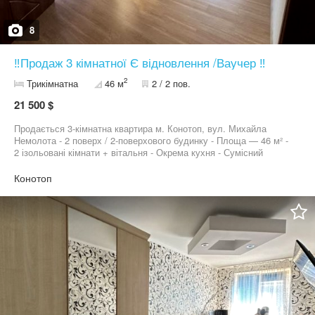
8
‼️Продаж 3 кімнатної Є відновлення /Ваучер ‼️
2
Трикімнатна
46 м
2 / 2 пов.
21 500 $
Продається 3-кімнатна квартира м. Конотоп, вул. Михайла
Немолота - 2 поверх / 2-поверхового будинку - Площа — 46 м² -
2 ізольовані кімнати + вітальня - Окрема кухня - Сумісний
санвузол - Зроблений ремонт Головна перевага — індивідуальне
опалення (двоконтурний газовий котел) Також можливий розгляд
Конотоп
купівлі за програмою «єВідновлення».