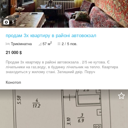
5
продам 3х квартиру в районі автовокзал
2
Трикімнатна
57 м
2 / 5 пов.
21 000 $
Продам 3х квартиру в районі автовокзала . 2/5 не кутова. Є
лічильники на газ,воду, в будинку лічильник на тепло. Квартира
знаходиться у жилому стані. Затишний двір. Поруч
зупинка,магазини,аптека. Можливий невеликий торг.
Конотоп