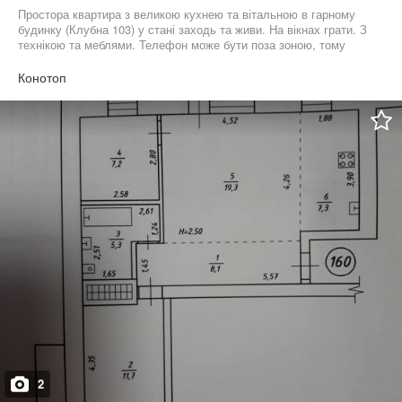
Простора квартира з великою кухнею та вітальною в гарному
будинку (Клубна 103) у стані заходь та живи. На вікнах грати. З
технікою та меблями. Телефон може бути поза зоною, тому
прошу писати у повідомлення. Переглянути можливо майже у
будь який час за попередньою домовленістю.
Конотоп
2