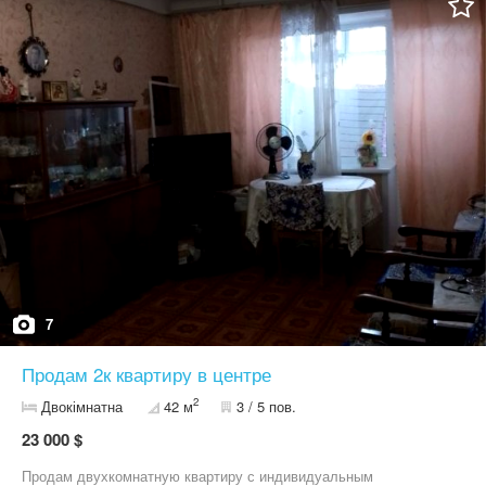
7
Продам 2к квартиру в центре
2
Двокімнатна
42 м
3 / 5 пов.
23 000 $
Продам двухкомнатную квартиру с индивидуальным