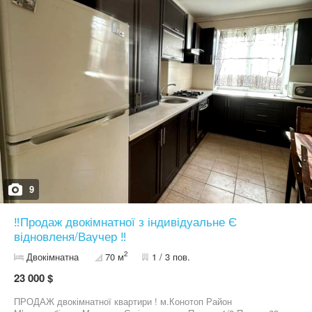
9
‼️Продаж двокімнатної з індивідуальне Є
відновленя/Ваучер ‼️
2
Двокімнатна
70 м
1 / 3 пов.
23 000 $
ПРОДАЖ двокімнатної квартири ! м.Конотоп Район