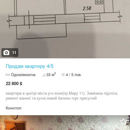
11
Продам квартиру 4/5
2
Однокімнатна
33 м
4 / 5 пов.
22 800 $
квартирa в центрі міста р-н коня(пр.Миру 11). Замінена підлога,
ремонт ванної та кухні,новий балкон.торг присутній
Конотоп