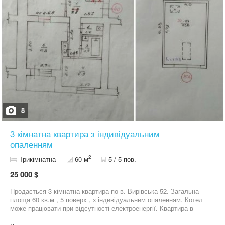
8
3 кімнатна квартира з індивідуальним
опаленням
2
Трикімнатна
60 м
5 / 5 пов.
25 000 $
Продається 3-кімнатна квартира по в. Вирівська 52. Загальна
площа 60 кв.м , 5 поверх , з індивідуальним опаленням. Котел
може працювати при відсутності електроенергії. Квартира в
житловому стані. Балкон та лоджія засклені. Поряд магазин