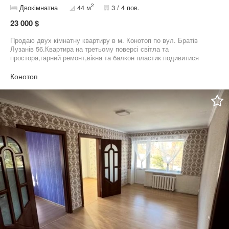
2
Двокімнатна
44 м
3 / 4 пов.
23 000 $
Продаю двух кімнатну квартиру в м. Конотоп по вул. Братів
Лузанів 56.Квартира на третьому поверсі світла та
простора,гарний ремонт,вікна та балкон пластик подивитися
можна за попередньою домовленістю.Т.06******64 або06******10
Конотоп