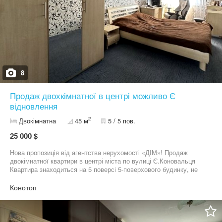
8
Продаж двохкімнатної в центрі можливо Є
відновлення
2
Двокімнатна
45 м
5 / 5 пов.
25 000 $
Нова пропозиція від агентства нерухомості «ДІМ»! Продаж
двокімнатної квартири в центрі міста по вулиці Є.Коновальця
Квартира знаходиться на 5 поверсі 5-поверхового будинку, не
кутова, загальна площа — 45 м². - Індивідуальне опалення -
Укомплектована меблями та побутовою технікою - Пластикові
Конотоп
вікна - Балкон - Повністю готова для проживання або здачі в
оренду Чудовий варіант як для власного проживання, так і для
інвестування