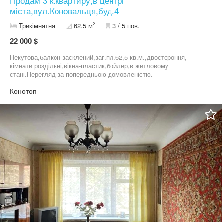
Продам 3 к.квартиру,в центрі
міста,вул.Коновальця,буд.4
2
Трикімнатна
62.5 м
3 / 5 пов.
22 000 $
Некутова,балкон засклений,заг.пл.62,5 кв.м.,двостороння,
кімнати роздільні,вікна-пластик,бойлер,в житловому
стані.Перегляд за попередньою домовленістю.
Конотоп