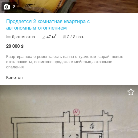
2
Продается 2 комнатная квартира с
автономным отоплением
2
Двокімнатна
47 м
2 / 2 пов.
20 000 $
Квартира после ремонта,есть ванна с туалетом ,сарай, новые
стеклопакеты, возможно продажа с мебелью,автономне
опалення
Конотоп