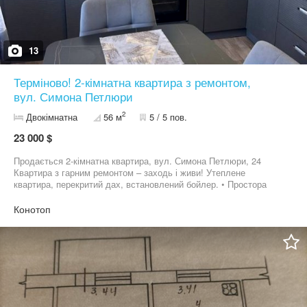
13
Терміново! 2-кімнатна квартира з ремонтом,
вул. Симона Петлюри
2
Двокімнатна
56 м
5 / 5 пов.
23 000 $
Продається 2-кімнатна квартира, вул. Симона Петлюри, 24
Квартира з гарним ремонтом – заходь і живи! Утеплене
квартира, перекритий дах, встановлений бойлер. • Простора
кухня • Світла вітальня з балконом • Окрема спальня • Охайна
ванна та санвузол Зручне планування, тепла та затишна
Конотоп
квартира. Номер — +38********48