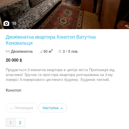
10
Двокімнатна квартира Конотоп Ватутіна
Коновальця
2
Двокімнатна
50 м
3 / 5 пов.
20 000 $
Продається 2-кімнатна квартира в центрі міста Пропозиція від
власника! Зручна та простора квартира розташована на 3-му
поверсі 5-поверхового цегляного будинку. Будинок теплий,
встановлені всі лічильники. Загальна площа: 50 кв.м Житлова
площа: 28 кв.м Лоджія: 2,6 кв.м Квартира світла та затишна,
Конотоп
чудове планування. Район з розвиненою інфраструктурою:
поруч магазини, зупинки транспорту, школи та садочки, лікарні,
центральний парк. Ідеальний варіант як для проживання, так і
← Попередня
Наступна →
для інвестиції. Документи в повному порядку, швидкий вихід на
угоду. 0 9 7 5 5 3 4 4 3 9
1
2