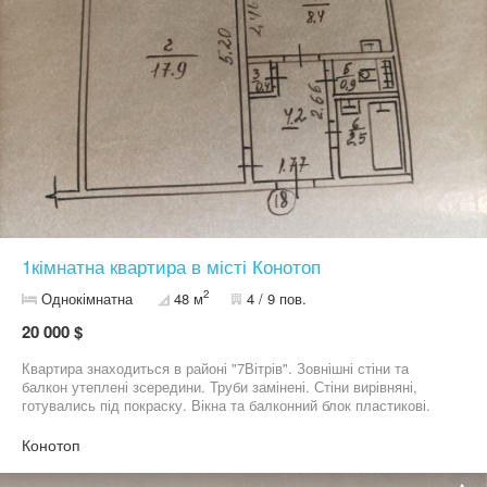
1кімнатна квартира в місті Конотоп
2
Однокімнатна
48 м
4 / 9 пов.
20 000 $
Квартира знаходиться в районі "7Вітрів". Зовнішні стіни та
балкон утеплені зсередини. Труби замінені. Стіни вирівняні,
готувались під покраску. Вікна та балконний блок пластикові.
Квартира тепла.
Конотоп